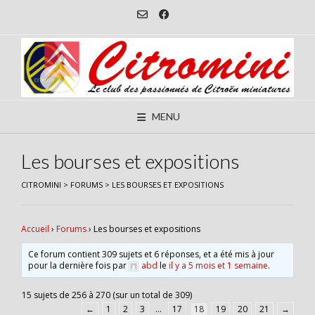
Skip
to
content
MENU
Les bourses et expositions
CITROMINI
>
FORUMS
>
LES BOURSES ET EXPOSITIONS
Accueil
›
Forums
›
Les bourses et expositions
Ce forum contient 309 sujets et 6 réponses, et a été mis à jour
pour la dernière fois par
abd
le
il y a 5 mois et 1 semaine
.
15 sujets de 256 à 270 (sur un total de 309)
←
1
2
3
…
17
18
19
20
21
→