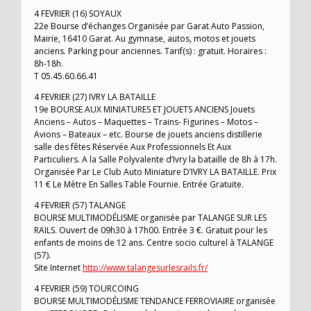
4 FEVRIER (16) SOYAUX
22e Bourse d’échanges Organisée par Garat Auto Passion,
Mairie, 16410 Garat. Au gymnase, autos, motos et jouets
anciens. Parking pour anciennes. Tarif(s) : gratuit. Horaires :
8h-18h.
T 05.45.60.66.41
4 FEVRIER (27) IVRY LA BATAILLE
19e BOURSE AUX MINIATURES ET JOUETS ANCIENS Jouets
Anciens – Autos – Maquettes – Trains- Figurines – Motos –
Avions – Bateaux – etc. Bourse de jouets anciens distillerie
salle des fêtes Réservée Aux Professionnels Et Aux
Particuliers. A la Salle Polyvalente d’Ivry la bataille de 8h à 17h.
Organisée Par Le Club Auto Miniature D’IVRY LA BATAILLE. Prix
11 € Le Mètre En Salles Table Fournie. Entrée Gratuite.
4 FEVRIER (57) TALANGE
BOURSE MULTIMODÉLISME organisée par TALANGE SUR LES
RAILS. Ouvert de 09h30 à 17h00. Entrée 3 €. Gratuit pour les
enfants de moins de 12 ans. Centre socio culturel à TALANGE
(57).
Site Internet
http://www.talangesurlesrails.fr/
4 FEVRIER (59) TOURCOING
BOURSE MULTIMODÉLISME TENDANCE FERROVIAIRE organisée