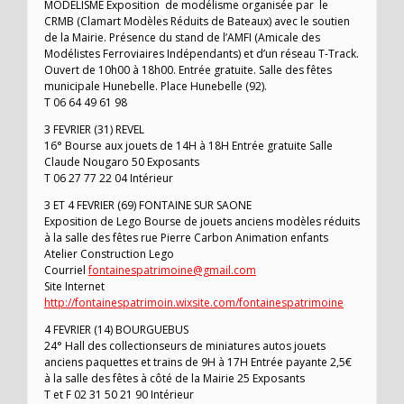
MODÉLISME Exposition de modélisme organisée par le
CRMB (Clamart Modèles Réduits de Bateaux) avec le soutien
de la Mairie. Présence du stand de l’AMFI (Amicale des
Modélistes Ferroviaires Indépendants) et d’un réseau T-Track.
Ouvert de 10h00 à 18h00. Entrée gratuite. Salle des fêtes
municipale Hunebelle. Place Hunebelle (92).
T 06 64 49 61 98
3 FEVRIER (31) REVEL
16° Bourse aux jouets de 14H à 18H Entrée gratuite Salle
Claude Nougaro 50 Exposants
T 06 27 77 22 04 Intérieur
3 ET 4 FEVRIER (69) FONTAINE SUR SAONE
Exposition de Lego Bourse de jouets anciens modèles réduits
à la salle des fêtes rue Pierre Carbon Animation enfants
Atelier Construction Lego
Courriel
fontainespatrimoine@gmail.com
Site Internet
http://fontainespatrimoin.wixsite.com/fontainespatrimoine
4 FEVRIER (14) BOURGUEBUS
24° Hall des collectionseurs de miniatures autos jouets
anciens paquettes et trains de 9H à 17H Entrée payante 2,5€
à la salle des fêtes à côté de la Mairie 25 Exposants
T et F 02 31 50 21 90 Intérieur