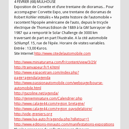
4 FEVRIER (68) MULHOUSE
Exposition de Corvette et d’une trentaine de dioramas… Pour
accompagner Corvette Expo, une trentaine de dioramas de
Robert Kohler intitulés « Ma petite histoire de l’automobile »
racontent l’épopée américaine de l’auto, depuis le tricycle
électrique de Thomas Edison de 1889 à la GM Sunraycer de
1987 qui a remporté le Solar Challenge de 3000 km
traversant de part en part l’Australie. A la cité automobile
Schlumpf. 15, rue de l’épée. Horaire de visites variables.
Entrée : 13,00 €uros.
Site Internet
http://www.citedelautomobile.com
http://www.miniaturama.com/fr/content/view/3/29/
http://trainvapeur.fr/14.html
http://www.espacetrain.com/index.php?
page=agenda/agenda
http://www.passionautomobile.com/webpage/bourse-
automobile.html
http://gazoline.net/agenda/
http://genieminiature.com/Calendrier.php
http://www.calage44.com/region_bretagne/
http://www.calage44.com/region_paysdelaloire/
http://vide-greniers.org
http://www.lva-auto.fr/agenda.php?isRetour=1
http://www.editions-minauto.com/manifestations-expositions