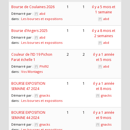
Bourse de Coulaines 2026
1
1
il y a 5 mois et
1 semaine
Démarré par :
abd
dans :
Les bourses et expositions
abd
Bourse d’Angers 2025
1
1
il y a 8 mois et
2 semaines
Démarré par :
abd
dans :
Les bourses et expositions
abd
Couleur de l’ID 19 Pichon
2
2
il y a 1 année
Parat échelle 1
et 5 mois
Démarré par :
Phil92
abd
dans :
Vos Montages
BOURSE EXPOSITION
1
1
il y a 1 année
SEMAINE 47 2024
et 8 mois
Démarré par :
gnacks
gnacks
dans :
Les bourses et expositions
BOURSE EXPOSITION
1
1
il y a 1 année
SEMAINE 44 2024
et 9 mois
Démarré par :
gnacks
gnacks
dans :
Les bourses et expositions