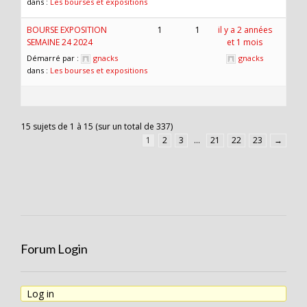
dans :
Les bourses et expositions
BOURSE EXPOSITION
1
1
il y a 2 années
SEMAINE 24 2024
et 1 mois
Démarré par :
gnacks
gnacks
dans :
Les bourses et expositions
15 sujets de 1 à 15 (sur un total de 337)
1
2
3
…
21
22
23
→
Forum Login
Log in