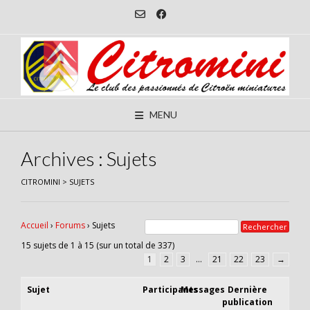
Skip
to
content
MENU
Archives :
Sujets
CITROMINI
>
SUJETS
Accueil
›
Forums
›
Sujets
15 sujets de 1 à 15 (sur un total de 337)
1
2
3
…
21
22
23
→
Sujet
Participants
Messages
Dernière
publication