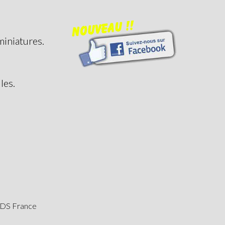
miniatures.
les.
et DS France