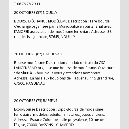
T 06.79.78.29.11
20 OCTOBRE (57) NOUILLY
BOURSE D’ÉCHANGE MODÉLISME Description : 1ere bourse
d’échange organisée par la Municipalité en partenariat avec
l’AMOFER association de modélisme ferroviare Adresse : 38
rue de l’Isle Jourdain, 57645, NOUILLY
20 OCTOBRE (67) HAGUENAU
Bourse modélisme Description : Le club de train du CSC
LANGENSAND organise une bourse de modélisme. Ouverture
: de 9h00 à 17h00. Nous vous y attendons nombreux.
Adresse : La halle aux houblons de Haguenau, 115 grand rue,
67500, HAGUENAU
20 OCTOBRE (73) BASSENS
Expo-Bourse Description : Expo-Bourse de modélisme
ferroviaire, modèles réduits, miniatures, jouets anciens.
Adresse : Espace Colombe, salle polyvalente, 10 rue de
l’église, 73000, BASSENS – CHAMBERY