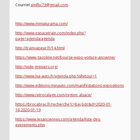
Courriel
amfbc73@gmail.com
http://www.miniaturama.com/
http://www.espacetrain.com/index.php?
page=agenda/agenda
http://trainvapeur.fr/14.html
https://www.gazoline.net/bourse-expo-voiture-ancienne/
http://vide-greniers.org/
http://www.lva-auto.fr/agenda.php?isRetour=1
http://www.editions-minauto.com/manifestations-expositions
http://www.retrocalage.com/region_alsace/
https://brocabrac.fr/recherche?c=baj,bdc&d=2020-01-
18,2020-01-19
https://www.lesanciennes.com/agenda/liste-des-
evenements.php