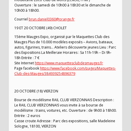
Ouverture : le samedi de 10h00 à 18h30 et le dimanche de
10h00 à 18h00.
Courriel
brun.daniel0360@orange.fr
19 ET 20 OCTOBRE (49) CHOLET
15ème Mauges Expo, organisé par le Maquettes Club des
Mauges Plus de 10.000 modèles exposés – Avions, bateaux,
autos, figurines, trains… Ateliers découverte jeunes Lieu : Parc
des Expositions La Meilleraie Horaires : Sa 11h-19h – Di 9h-
18h Entrée : 7 €
Site Internet
https://www.maquettesclubdesmauges.fr
Page facebook
https://www.facebook.com/pages/Maquettes-
Club-des-Mauges/384939254896379
20 OCTOBRE (18) VIERZON
Bourse de modélisme RAIL CLUB VIERZONNAIS Description :
Le RAIL CLUB VIERZONNAIS vous invite à sa bourse de
modélisme : trains, voitures, etc. Ouverture : de 9h00 à 18h00.
Entrée : 2 euros
Casse croute Adresse : Parc des expositions, salle Madeleine
Sologne, 18100, VIERZON