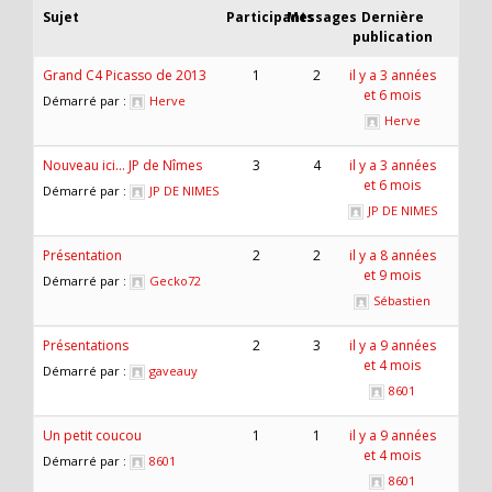
Sujet
Participants
Messages
Dernière
publication
Grand C4 Picasso de 2013
1
2
il y a 3 années
et 6 mois
Démarré par :
Herve
Herve
Nouveau ici… JP de Nîmes
3
4
il y a 3 années
et 6 mois
Démarré par :
JP DE NIMES
JP DE NIMES
Présentation
2
2
il y a 8 années
et 9 mois
Démarré par :
Gecko72
Sébastien
Présentations
2
3
il y a 9 années
et 4 mois
Démarré par :
gaveauy
8601
Un petit coucou
1
1
il y a 9 années
et 4 mois
Démarré par :
8601
8601