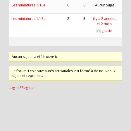
Les miniatures 1/18e
0
0
Aucun Sujet
Les miniatures 1/43e
2
3
il y a 8 années
et 2 mois
gnacks
Aucun sujet n’a été trouvé ici.
Le forum ‘Les nouveautés artisanales’ est fermé à de nouveaux
sujets et réponses.
Log in
/
Register