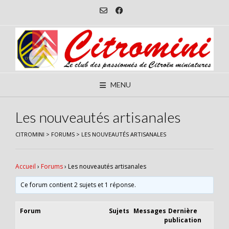
Skip
to
content
MENU
Les nouveautés artisanales
CITROMINI
>
FORUMS
>
LES NOUVEAUTÉS ARTISANALES
Accueil
›
Forums
›
Les nouveautés artisanales
Ce forum contient 2 sujets et 1 réponse.
Forum
Sujets
Messages
Dernière
publication