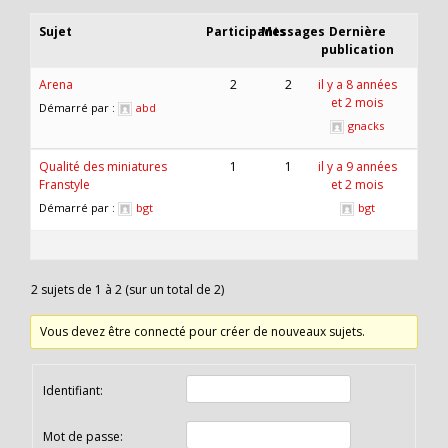
Sujet
Participants
Messages
Dernière
publication
Arena
2
2
il y a 8 années
et 2 mois
Démarré par :
abd
gnacks
Qualité des miniatures
1
1
il y a 9 années
Franstyle
et 2 mois
Démarré par :
bgt
bgt
2 sujets de 1 à 2 (sur un total de 2)
Vous devez être connecté pour créer de nouveaux sujets.
Identifiant:
Mot de passe: