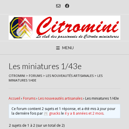
Skip
to
content
MENU
Les miniatures 1/43e
CITROMINI
>
FORUMS
>
LES NOUVEAUTÉS ARTISANALES
>
LES
MINIATURES 1/43E
Accueil
›
Forums
›
Les nouveautés artisanales
›
Les miniatures 1/43e
Ce forum contient 2 sujets et 1 réponse, et a été mis à jour pour
la dernière fois par
gnacks
le
il y a 8 années et 2 mois
.
2 sujets de 1 à 2 (sur un total de 2)