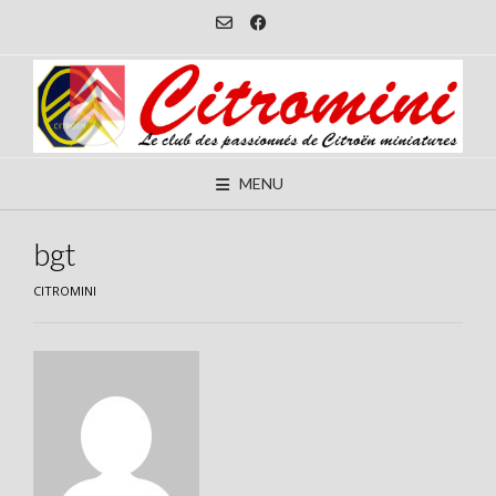
Skip
to
content
MENU
bgt
CITROMINI