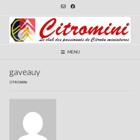
Skip
to
content
MENU
gaveauy
CITROMINI