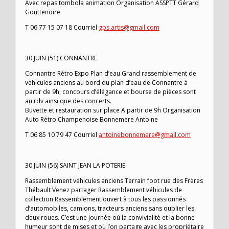
Avec repas tombola animation Organisation ASSPTT Gérard
Gouttenoire
T 06 77 15 07 18 Courriel
gps.artis@gmail.com
30 JUIN (51) CONNANTRE
Connantre Rétro Expo Plan d’eau Grand rassemblement de
véhicules anciens au bord du plan d’eau de Connantre à
partir de 9h, concours d’élégance et bourse de pièces sont
au rdv ainsi que des concerts.
Buvette et restauration sur place A partir de 9h Organisation
Auto Rétro Champenoise Bonnemere Antoine
T 06 85 10 79 47 Courriel
antoinebonnemere@gmail.com
30 JUIN (56) SAINT JEAN LA POTERIE
Rassemblement véhicules anciens Terrain foot rue des Frères
Thébault Venez partager Rassemblement véhicules de
collection Rassemblement ouvert à tous les passionnés
d’automobiles, camions, tracteurs anciens sans oublier les
deux roues. C’est une journée où la convivialité et la bonne
humeur sont de mises et où l’on partage avec les propriétaire