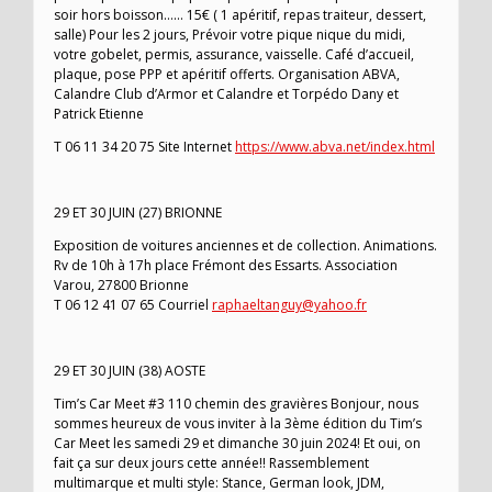
soir hors boisson…… 15€ ( 1 apéritif, repas traiteur, dessert,
salle) Pour les 2 jours, Prévoir votre pique nique du midi,
votre gobelet, permis, assurance, vaisselle. Café d’accueil,
plaque, pose PPP et apéritif offerts. Organisation ABVA,
Calandre Club d’Armor et Calandre et Torpédo Dany et
Patrick Etienne
T 06 11 34 20 75 Site Internet
https://www.abva.net/index.html
29 ET 30 JUIN (27) BRIONNE
Exposition de voitures anciennes et de collection. Animations.
Rv de 10h à 17h place Frémont des Essarts. Association
Varou, 27800 Brionne
T 06 12 41 07 65 Courriel
raphaeltanguy@yahoo.fr
29 ET 30 JUIN (38) AOSTE
Tim’s Car Meet #3 110 chemin des gravières Bonjour, nous
sommes heureux de vous inviter à la 3ème édition du Tim’s
Car Meet les samedi 29 et dimanche 30 juin 2024! Et oui, on
fait ça sur deux jours cette année!! Rassemblement
multimarque et multi style: Stance, German look, JDM,