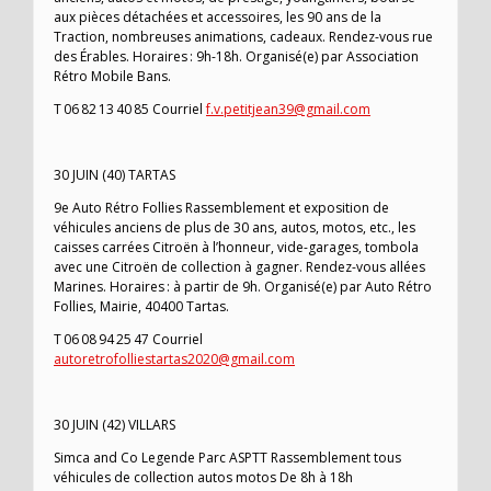
aux pièces détachées et accessoires, les 90 ans de la
Traction, nombreuses animations, cadeaux. Rendez-vous rue
des Érables. Horaires : 9h-18h. Organisé(e) par Association
Rétro Mobile Bans.
T 06 82 13 40 85 Courriel
f.v.petitjean39@gmail.com
30 JUIN (40) TARTAS
9e Auto Rétro Follies Rassemblement et exposition de
véhicules anciens de plus de 30 ans, autos, motos, etc., les
caisses carrées Citroën à l’honneur, vide-garages, tombola
avec une Citroën de collection à gagner. Rendez-vous allées
Marines. Horaires : à partir de 9h. Organisé(e) par Auto Rétro
Follies, Mairie, 40400 Tartas.
T 06 08 94 25 47 Courriel
autoretrofolliestartas2020@gmail.com
30 JUIN (42) VILLARS
Simca and Co Legende Parc ASPTT Rassemblement tous
véhicules de collection autos motos De 8h à 18h