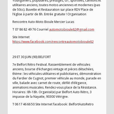
Youngtimers, populaires, prestiges, GT, sportives, camions et
utilitaires anciens, toutes motos anciennes et modernes (pas
de 50cc). Buvette et Restauration sur place RDV Place de
l’église à partir de 8h. Entrée gratuite ! Organisation
Rencontre Auto-Moto Bioule Mercier Lucas
T 07 86 82 49 76 Courriel
automotobioule82@gmail.com
Site Internet
https://www.facebook.com/rencontreautomotobioule82
29 ET 30 JUIN (90) BELFORT
7e Belfort Rétro Festival. Rassemblement de véhicules
anciens, bourse d’échanges vintage et pièces détachées,
thème : les véhicules utilitaires et publicitaires, démonstration
du Fardier de Cugnot, premier véhicule au monde, parade en
ville, balade avec carnet de route, défilé d’élégance,
animations musicales. Rendez-vous place de la Résistance.
Horaires : 8h-18h. Organisé(e) par Belfort Auto Rétro, 3
impasse de la Nayatte, 90300 Vétrigne.
T 06 17 46 66 50 Site Internet facebook : BelfortAutoRetro