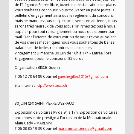
de l’élégance. Entrée libre, buvette et restauration sur place.
Vous souhaitez concourir, vous trouverez en pièce jointe le
bulletin d’engagement ainsi que le règlement du concours,
mais ne manquez pas ce spectacle, venez en ancienne, nous
serons très heureux de vous accueillir. N’hésitez pas à nous
appeler pour tout renseignement ou nous questionner par
mail. Dans l’attente de vous voir ou de vous revoir au volant
de vos chères mécaniques nous vous souhaitons de belles
balades et de belles rencontres en anciennes.
Vintagement Dimanche 30 juin de 10h à 17h – Entrée libre
Engagement pour le concours : 35 euros
Organisation BISCB Guerin
T 06 12 70 64 89 Courriel
guechegilles1015@gmail.com
Site Internet
http://www.biscb.fr
30 JUIN (24) SAINT PIERRE D’EYRAUD
Exposition de voitures Rv de 9h à 17h. Exposition de voitures
anciennes et de prestige à l’occasion de la fête patronale.
Alain Gady – MAREMM
T 06 08 85 19 39 Courriel
maremm.anciennes@gmail.com