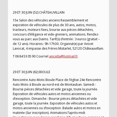
29 ET 30 JUIN (52) CHÂTEAUVILLAIN
15e Salon des véhicules anciens Rassemblement et
exposition de véhicules de plus de 30 ans, autos, motos,
tracteurs, moteurs fixes, bourse aux pièces détachées,
concours d’élégance et vide-greniers, animations. Rendez-
vous au parc aux Daims. Tarif(s) d’entrée : 3 euros (gratuit –
de 12 ans). Horaires : 9h-17h30. Organisé(e) par Anicet
Lavocat, 4 impasse des Frères Mistarlet, 52120 Châteauvillain.
T 06 84 53 05 90 Courriel
anicetla@hotmail.fr
29 ET 30 JUIN (82) BIOULE
Rencontre Auto-Moto Bioule Place de l’église 24e Rencontre
Auto Moto à Bioule au nord-est de Montauban. Samedi :
Bourse pièces détachées et vide garage, toute la journée.
Exposition de véhicules autos et motos anciennes ou
d’exception. Dimanche : Bourse pièces détachées et vide
garage, toute la journée. Exposition de véhicules autos et
motos anciennes ou d’exception. Balade autos et motos en
matinée (Sur inscription). Animations l’après-midi