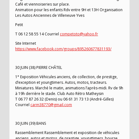
Café et viennoiseries sur place.
Animation pour les enfants Rdv entre 9H et 13H Organisation
Les Autos Anciennes de Villeneuve Yves
Petit
T 06 12 58 55 14 Courriel
competoto@yahoo.fr
Site Internet
https://www.facebook.com/groups/895260677831193/
30 JUIN (38) PIERRE CHÂTEL
1° Exposition Véhicules anciens, de collection, de prestige,
d’exception et youngtimers. Autos, motos, tracteurs.
Miniatures. Marché le matin, animations l’après-midi. Rv de 9h
à 19h derrière le stade. Club Auto Rétro Matheysin
T 06 77 87 26 32 (Denis) ou 06 61 31 73 13 (André-Gilles)
Courriel
carm38770@gmail.com
30 JUIN (39) BANS
Rassemblement Rassemblement et exposition de véhicules
anciens, autos et motos, de prestige, youngtimers, bourse