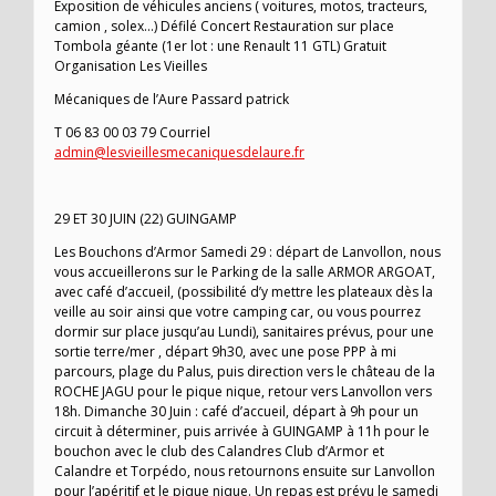
Exposition de véhicules anciens ( voitures, motos, tracteurs,
camion , solex…) Défilé Concert Restauration sur place
Tombola géante (1er lot : une Renault 11 GTL) Gratuit
Organisation Les Vieilles
Mécaniques de l’Aure Passard patrick
T 06 83 00 03 79 Courriel
admin@lesvieillesmecaniquesdelaure.fr
29 ET 30 JUIN (22) GUINGAMP
Les Bouchons d’Armor Samedi 29 : départ de Lanvollon, nous
vous accueillerons sur le Parking de la salle ARMOR ARGOAT,
avec café d’accueil, (possibilité d’y mettre les plateaux dès la
veille au soir ainsi que votre camping car, ou vous pourrez
dormir sur place jusqu’au Lundi), sanitaires prévus, pour une
sortie terre/mer , départ 9h30, avec une pose PPP à mi
parcours, plage du Palus, puis direction vers le château de la
ROCHE JAGU pour le pique nique, retour vers Lanvollon vers
18h. Dimanche 30 Juin : café d’accueil, départ à 9h pour un
circuit à déterminer, puis arrivée à GUINGAMP à 11h pour le
bouchon avec le club des Calandres Club d’Armor et
Calandre et Torpédo, nous retournons ensuite sur Lanvollon
pour l’apéritif et le pique nique. Un repas est prévu le samedi