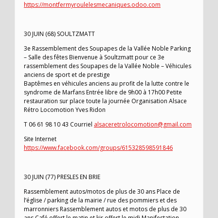
https://montfermyroulelesmecaniques.odoo.com
30 JUIN (68) SOULTZMATT
3e Rassemblement des Soupapes de la Vallée Noble Parking
– Salle des fêtes Bienvenue à Soultzmatt pour ce 3e
rassemblement des Soupapes de la Vallée Noble – Véhicules
anciens de sport et de prestige
Baptêmes en véhicules anciens au profit de la lutte contre le
syndrome de Marfans Entrée libre de 9h00 à 17h00 Petite
restauration sur place toute la journée Organisation Alsace
Rétro Locomotion Yves Ridon
T 06 61 98 10 43 Courriel
alsaceretrolocomotion@gmail.com
Site Internet
https://www.facebook.com/groups/615328598591846
30 JUIN (77) PRESLES EN BRIE
Rassemblement autos/motos de plus de 30 ans Place de
l’église / parking de la mairie / rue des pommiers et des
marronniers Rassemblement autos et motos de plus de 30
ans Café offert le matin et kir offert le midi Manifestation