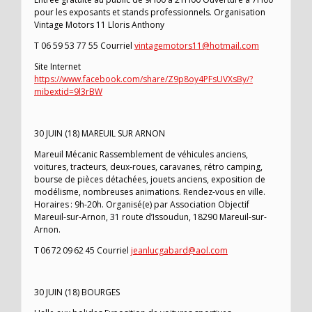
pour les exposants et stands professionnels. Organisation
Vintage Motors 11 Lloris Anthony
T 06 59 53 77 55 Courriel
vintagemotors11@hotmail.com
Site Internet
https://www.facebook.com/share/Z9p8oy4PFsUVXsBy/?
mibextid=9l3rBW
30 JUIN (18) MAREUIL SUR ARNON
Mareuil Mécanic Rassemblement de véhicules anciens,
voitures, tracteurs, deux-roues, caravanes, rétro camping,
bourse de pièces détachées, jouets anciens, exposition de
modélisme, nombreuses animations. Rendez-vous en ville.
Horaires : 9h-20h. Organisé(e) par Association Objectif
Mareuil-sur-Arnon, 31 route d’Issoudun, 18290 Mareuil-sur-
Arnon.
T 06 72 09 62 45 Courriel
jeanlucgabard@aol.com
30 JUIN (18) BOURGES