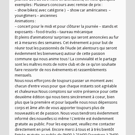
exemples : Plusieurs concours avec remise de prix :
– show bikes( avec catégorie ) – show car américaines –
youngtimers – anciennes
Animations :
– concert pour le midi et pour clôturer la journée – stands et
exposants – food-trucks – taureau mécanique
Et pleins d’animations/ surprises qui seront annoncées au fur
et à mesures des semaines. Cet événement a pour but de
réunir tout les passionnés de l’Aude (et alentours qui seront
évidemment les bienvenues) autour de cette passion
commune qui nous anime tous ! La convivialité et le partage
sont les maîtres mots de notre club et de ce qu’on souhaite
faire ressortir de nos événements et rassemblements
mensuels.
Nous nous efforçons de toujours passer un moment avec
chacun d’entre vous pour que chaque instants soit agréable
et chaleureux Nous comptons sur votre présence pour cette
deuxième édition qui nous tiens sincèrement à coeur, bien
plus que la première et pour laquelle nous nous dépensons
corps et âme afin de vous apporter toujours plus de
nouveautés et de passion. Nous vous tiendrons évidemment
informé des nouvelles ici même ! L’entrée est évidemment
gratuite au public. Pour les exposant, veuillez me contacter
directement en privé. Encore merci à tous et à très bientôt
Entrée gratuite au public de 9H00 à 21H00 Ouverture à 7H00