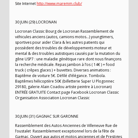
Site Internet
http://www.maremm.club/
30 JUIN (29) LOCRONAN
Locronan Classic Bourg de Locronan Rassemblement de
véhicules anciens (autos, camions motos…) youngtimers,
sportives pour aider Clara & les autres patients qui
possèdent des troubles de développements moteur et
mental & des troubles autistiques causés par la mutation du
gêne USP7 : une maladie génétique rare dont nous finançons
la recherche médicale. Repas jambon à l’os ( 14€ ) + food
truck ( crêpes glaces ) + buvettes. Diverses animations :
Baptême de voiture 5€. Défilé d’élégance. Tombola.
Baptêmes hélicoptère 50€ (billetterie Super U Plogonnec
29180, galerie Alain Coadou artiste peintre à Locronan)
ENTRÉE GRATUITE Contact page Facebook Locronan Classic
Organisation Association Locronan Classic
30.JUIN (31) GAGNAC SUR GARONNE
Rassemblement des Autos Anciennes de Villeneuve Rue de
l’oustalet Rassemblement exceptionnel lors de la fête de
Gagnac. Ouvert aux autos et motos anciennes et de Prestiges