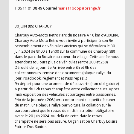
T 06 11 01 38 49 Courriel
marie11boop@orange.fr
30 JUIN (89) CHARBUY
Charbuy Auto-Moto Retro Parc du Rosaire A 10 km d’AUXERRE
Charbuy Auto-Moto Retro vous invite à participer à son 9e
rassemblement de véhicules anciens qui se déroulera le 30
Juin 2024 de 8h00 à 18h00 sur la commune de Charbuy (89)
dans le parc du Rosaire au coeur du village. Cette année nous
attendons toujours plus de véhicules (entre 200 et 250).
Déroulé de la journée Arrivée entre 8h et 9h des
collectionneurs, remise des documents (plaque rallye du
jour, roadbook, règlement et Pass repas…)
9h départ pour une promenade découverte (non obligatoire)
A partir de 12h repas champêtre entre collectionneurs Apres
midi exposition des véhicules et partages entre passionnés.
Prix de la journée : 20€/pers comprenant : Le petit déjeuner
du matin, une plaque rallye par voiture, la collation sur le
parcours ainsi que le repas du midi. Inscription obligatoire
avant le 20 Juin 2024. Au-delà de cette date le repas
champêtre ne sera pas assuré. Organisation Charbuy Loisirs
Patrice Dos Santos