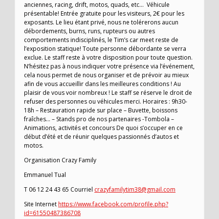
anciennes, racing, drift, motos, quads, etc… Véhicule
présentable! Entrée gratuite pour les visiteurs, 2€ pour les
exposants. Le lieu étant privé, nous ne tolérerons aucun
débordements, burns, runs, rupteurs ou autres
comportements indisciplinés, le Tim’s car meet reste de
l’exposition statique! Toute personne débordante se verra
exclue. Le staff reste à votre disposition pour toute question.
N’hésitez pas à nous indiquer votre présence via l’événement,
cela nous permet de nous organiser et de prévoir au mieux
afin de vous accueillir dans les meilleures conditions ! Au
plaisir de vous voir nombreux ! Le staff se réserve le droit de
refuser des personnes ou véhicules merci. Horaires : 9h30-
18h – Restauration rapide sur place – Buvette, boissons
fraîches… – Stands pro de nos partenaires -Tombola –
Animations, activités et concours De quoi s’occuper en ce
début d’été et de réunir quelques passionnés d’autos et
motos.
Organisation Crazy Family
Emmanuel Tual
T 06 12 24 43 65 Courriel
crazyfamilytim38@gmail.com
Site Internet
https://www.facebook.com/profile.php?
id=61550487386708