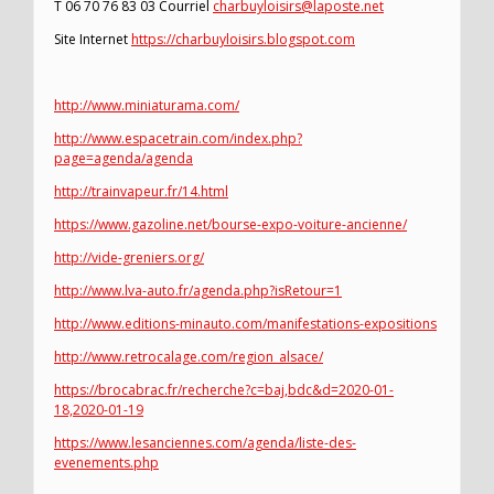
T 06 70 76 83 03 Courriel
charbuyloisirs@laposte.net
Site Internet
https://charbuyloisirs.blogspot.com
http://www.miniaturama.com/
http://www.espacetrain.com/index.php?
page=agenda/agenda
http://trainvapeur.fr/14.html
https://www.gazoline.net/bourse-expo-voiture-ancienne/
http://vide-greniers.org/
http://www.lva-auto.fr/agenda.php?isRetour=1
http://www.editions-minauto.com/manifestations-expositions
http://www.retrocalage.com/region_alsace/
https://brocabrac.fr/recherche?c=baj,bdc&d=2020-01-
18,2020-01-19
https://www.lesanciennes.com/agenda/liste-des-
evenements.php