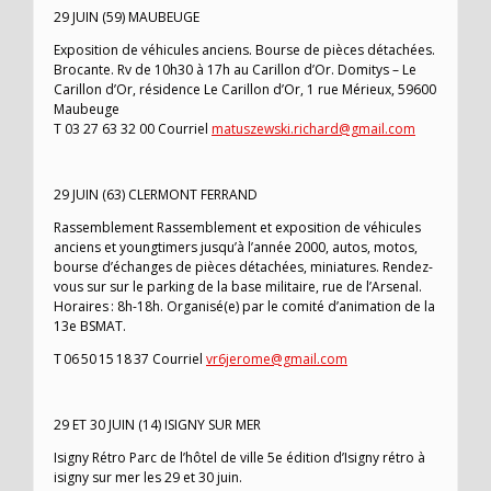
29 JUIN (59) MAUBEUGE
Exposition de véhicules anciens. Bourse de pièces détachées.
Brocante. Rv de 10h30 à 17h au Carillon d’Or. Domitys – Le
Carillon d’Or, résidence Le Carillon d’Or, 1 rue Mérieux, 59600
Maubeuge
T 03 27 63 32 00 Courriel
matuszewski.richard@gmail.com
29 JUIN (63) CLERMONT FERRAND
Rassemblement Rassemblement et exposition de véhicules
anciens et youngtimers jusqu’à l’année 2000, autos, motos,
bourse d’échanges de pièces détachées, miniatures. Rendez-
vous sur sur le parking de la base militaire, rue de l’Arsenal.
Horaires : 8h-18h. Organisé(e) par le comité d’animation de la
13e BSMAT.
T 06 50 15 18 37 Courriel
vr6jerome@gmail.com
29 ET 30 JUIN (14) ISIGNY SUR MER
Isigny Rétro Parc de l’hôtel de ville 5e édition d’Isigny rétro à
isigny sur mer les 29 et 30 juin.