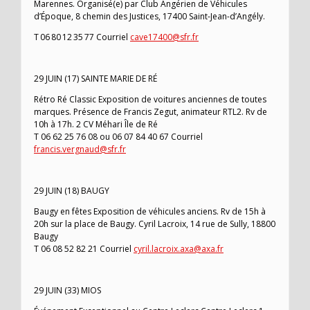
Marennes. Organisé(e) par Club Angérien de Véhicules
d’Époque, 8 chemin des Justices, 17400 Saint-Jean-d’Angély.
T 06 80 12 35 77 Courriel
cave17400@sfr.fr
29 JUIN (17) SAINTE MARIE DE RÉ
Rétro Ré Classic Exposition de voitures anciennes de toutes
marques. Présence de Francis Zegut, animateur RTL2. Rv de
10h à 17h. 2 CV Méhari Île de Ré
T 06 62 25 76 08 ou 06 07 84 40 67 Courriel
francis.vergnaud@sfr.fr
29 JUIN (18) BAUGY
Baugy en fêtes Exposition de véhicules anciens. Rv de 15h à
20h sur la place de Baugy. Cyril Lacroix, 14 rue de Sully, 18800
Baugy
T 06 08 52 82 21 Courriel
cyril.lacroix.axa@axa.fr
29 JUIN (33) MIOS