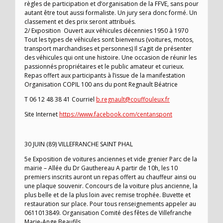
règles de participation et d’organisation de la FFVE, sans pour
autant être tout aussi formaliste. Un jury sera donc formé. Un
classement et des prix seront attribués.
2/ Exposition Ouvert aux véhicules décennies 1950 à 1970
Tout les types de véhicules sont bienvenus (voitures, motos,
transport marchandises et personnes) Il s’agit de présenter
des véhicules qui ont une histoire. Une occasion de réunir les
passionnés propriétaires et le public amateur et curieux.
Repas offert aux participants à l’issue de la manifestation
Organisation COPIL 100 ans du pont Regnault Béatrice
T 06 12 48 38 41 Courriel
b.regnault@couffouleux.fr
Site Internet
https://www.facebook.com/centanspont
30 JUIN (89) VILLEFRANCHE SAINT PHAL
5e Exposition de voitures anciennes et vide grenier Parc de la
mairie – Allée du Dr Gauthereau A partir de 10h, les 10
premiers inscrits auront un repas offert au chauffeur ainsi ou
une plaque souvenir. Concours de la voiture plus ancienne, la
plus belle et de la plus loin avec remise trophée. Buvette et
restauration sur place. Pour tous renseignements appeler au
0611013849. Organisation Comité des fêtes de Villefranche
Marie-Ange Beaufils