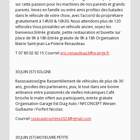
sur cette passion pour les machines de nos parents et grands
parents. Venez en famille ou entre amis profitez des balades
dans le véhicule de votre choix, avec l’accord du propriétaire
gratuitement à 14h30 & 16h30. Nous attendons plus de 120
véhicules Vous possédez un véhicule ancien, soyez les
bienvenus Entrée gratuite, petite restauration et buvette sur
place de 9h à 18h Entrée gratuite de 9h à 18h Organisation
Mairie Saint-Jean-La-Poterie Renaudeau
T 07 80 02 92 15 Courriel
eric.renaudeau3@orange.fr
30 JUIN (57) SOLGNE
Rassoautosolgne Rassemblement de véhicules de plus de 30
ans, goodies des partenaires, jeux, le tout dans une bonne
ambiance entre passionnés de vieilles mécaniques Café
brioche le matin offert aux participants, entrée gratuite
Organisation Garage Est Diag Auto / NFCONCEPT Wiesen
Guillaume / Forfert Nicolas
Courriel
rassoautosolgne2024@gmail.com
30 JUIN (57) MOYEUVRE PETITE