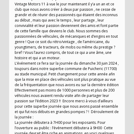
Vintage Motors 11 à vue le jour maintenant il y’a un an et ce
club que nous avons créer à deux par passion , ne cesse de
grandir et de réunir des passionnés qui étaient des inconnus
au début , mais qui avec le temps , leur partage , leur
convivialité et leur passion deviennent des amis et font partie
de cette famille que deviens le club. Nous sommes des
passionnées de véhicules, de mécaniques et d’engins en tout
genre ! Que ce soit du rétro/vintage , de l’américaine, du
youngtimers, de tracteurs, de mobs ou même du prestige ?
bref ! Vous l’aurez compris, de tout ce qui a une âme, une
histoire et qui a un moteur.
L’événement ce fera sur la journée du dimanche 30 juin 2024 ,
toujours dans notre superbe commune de Puicheric (11700)
au stade municipal. Petit changement pour cette année afin
que la mise en place des véhicules soit plus pratique au vue
de la fréquentation que nous avons eu sur la dernière édition
Effectivement pas moins de 1000 personnes et plus de 200
véhicules nous avaient rendu visite afin de partager leur
passion sur l’édition 2023 !! Encore merci à vous d’ailleurs
pour cette superbe journée que nous avons passé ensemble
et qui fut nos débuts en grandes pompes ? ! Déroulement de
la journée :
La journée débutera à 7H00 pour les exposants. Pour
l’ouverture au public : l’événement débutera à 9H00 Cette
journée devrait être riche en animations, en voici quelques