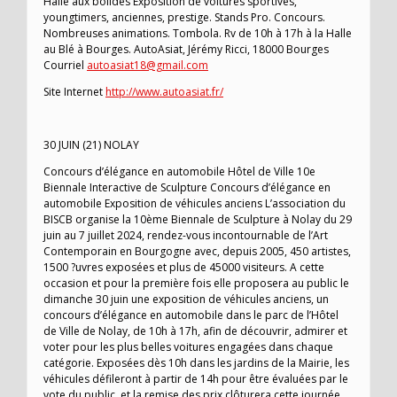
Halle aux bolides Exposition de voitures sportives,
youngtimers, anciennes, prestige. Stands Pro. Concours.
Nombreuses animations. Tombola. Rv de 10h à 17h à la Halle
au Blé à Bourges. AutoAsiat, Jérémy Ricci, 18000 Bourges
Courriel
autoasiat18@gmail.com
Site Internet
http://www.autoasiat.fr/
30 JUIN (21) NOLAY
Concours d’élégance en automobile Hôtel de Ville 10e
Biennale Interactive de Sculpture Concours d’élégance en
automobile Exposition de véhicules anciens L’association du
BISCB organise la 10ème Biennale de Sculpture à Nolay du 29
juin au 7 juillet 2024, rendez-vous incontournable de l’Art
Contemporain en Bourgogne avec, depuis 2005, 450 artistes,
1500 ?uvres exposées et plus de 45000 visiteurs. A cette
occasion et pour la première fois elle proposera au public le
dimanche 30 juin une exposition de véhicules anciens, un
concours d’élégance en automobile dans le parc de l’Hôtel
de Ville de Nolay, de 10h à 17h, afin de découvrir, admirer et
voter pour les plus belles voitures engagées dans chaque
catégorie. Exposées dès 10h dans les jardins de la Mairie, les
véhicules défileront à partir de 14h pour être évaluées par le
vote du public, et la remise des prix clôturera cette journée