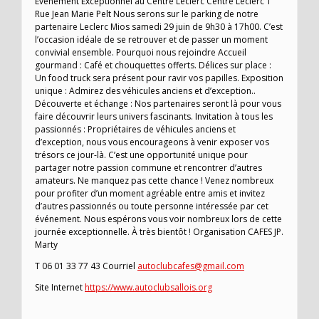
Événement Exceptionnel au Centre Leclerc Centre Leclerc 1
Rue Jean Marie Pelt Nous serons sur le parking de notre
partenaire Leclerc Mios samedi 29 juin de 9h30 à 17h00. C’est
l’occasion idéale de se retrouver et de passer un moment
convivial ensemble. Pourquoi nous rejoindre Accueil
gourmand : Café et chouquettes offerts. Délices sur place :
Un food truck sera présent pour ravir vos papilles. Exposition
unique : Admirez des véhicules anciens et d’exception..
Découverte et échange : Nos partenaires seront là pour vous
faire découvrir leurs univers fascinants. Invitation à tous les
passionnés : Propriétaires de véhicules anciens et
d’exception, nous vous encourageons à venir exposer vos
trésors ce jour-là. C’est une opportunité unique pour
partager notre passion commune et rencontrer d’autres
amateurs. Ne manquez pas cette chance ! Venez nombreux
pour profiter d’un moment agréable entre amis et invitez
d’autres passionnés ou toute personne intéressée par cet
événement. Nous espérons vous voir nombreux lors de cette
journée exceptionnelle. À très bientôt ! Organisation CAFES JP.
Marty
T 06 01 33 77 43 Courriel
autoclubcafes@gmail.com
Site Internet
https://www.autoclubsallois.org