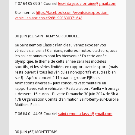
T 07 64 05 69 34 Courriel
lesvintagesdelorraine@gmail.com
Site Internet
https://facebook.com/events/s/exposition-
vehicules-anciens-c/268199383037164/
30 JUIN (63) SAINT RÉMY SUR DUROLLE
6e Saint Remois Classic Plan d’eau Venez exposer vos
véhicules anciens ! Camions, voitures, motos, tracteurs, tous
les collectionneurs sont les bienvenus ! En cette année
olympique, le thème de cette année sera les modèles
sportifs, et les séries limitées en rapport avec le sport. (mais
reste ouvert à tous les véhicules non-sportifs et autres bien
sur !) – Apéro-concert à 11h par le groupe PJBlues. –
Animations diverses – Jeux concours vestimentaire en
rapport avec votre véhicule. – Restauration : Paella + fromage
+ dessert : 15 euros – Buvette Dimanche 30 Juin 2024 de 9h à
17h Organisation Comité d’animation Saint-Rémy-sur-Durolle
Matthieu Pallut
T 06 84 01 44 95 Courriel
saint.remois.classic@gmail.com
30 JUIN (63) MONTFERMY