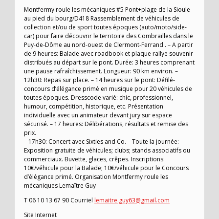
Montfermy roule les mécaniques #5 Pont+plage de la Sioule
au pied du bourg/D418 Rassemblement de véhicules de
collection et/ou de sport toutes époques (auto/moto/side-
car) pour faire découvrir le territoire des Combrailles dans le
Puy-de-Dôme au nord-ouest de Clermont-Ferrand . – A partir
de 9 heures: Balade avec roadbook et plaque rallye souvenir
distribués au départ sur le pont. Durée: 3 heures comprenant
une pause rafraîchissement. Longueur: 90 km environ. –
12h30: Repas sur place. – 14 heures sur le pont: Défilé-
concours d’élégance primé en musique pour 20 véhicules de
toutes époques. Dresscode varié: chic, professionnel,
humour, compétition, historique, etc. Présentation
individuelle avec un animateur devant jury sur espace
sécurisé. – 17 heures: Délibérations, résultats et remise des
prix.
– 17h30: Concert avec Sixties and Co. – Toute la journée:
Exposition gratuite de véhicules; clubs; stands associatifs ou
commerciaux. Buvette, glaces, crêpes. Inscriptions:
10€/véhicule pour la Balade; 10€/véhicule pour le Concours
d’élégance primé. Organisation Montfermy roule les
mécaniques Lemaître Guy
T 06 10 13 67 90 Courriel
lemaitre.guy63@gmail.com
Site Internet