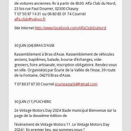
de voitures anciennes. Rv à partir de 8h30. Alfa Club du Nord,
23 bis rue Paul Doumer, 02300 Chauny
T 07 50 97 14 31 ou 06 80 85 01 74 Courriel
alfa.club@yahoo.fr
Site Internet
http://www.facebook.com/AlfaClubDuNord
30 JUIN (04) BRAS D’ASSE
Rassemblement à Bras-d’Asse. Rassemblement de véhicules
anciens, baptêmes, balade, bourse d’échanges, vide-
greniers, foire artisanale, inscription obligatoire. Rendez-vous
en ville. Organisé(e) par Écurie de la Vallée de l’Asse, 39 route
de la Fontaine, 04270 Bras-d’Asse.
T 07 89 37 67 30 Courriel
ecurieasse04@gmail.com
30 JUIN (11) PUICHERIC
2e Vintage Motors Day 2024 Stade municipal Bienvenue sur la
page de la deuxième édition de
l’événement de Vintage Motors 11. Le Vintage Motors Day
2024 ! En premier lieu, qui sommes nous ?