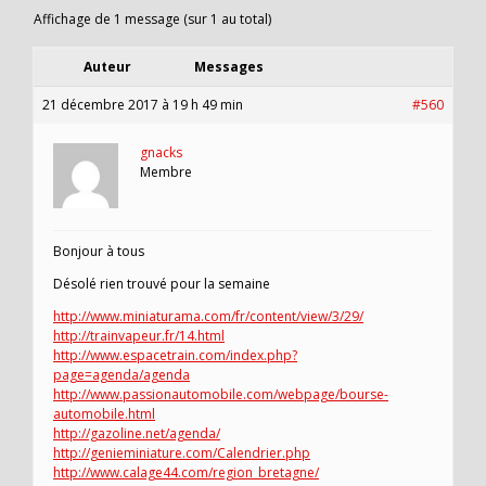
Affichage de 1 message (sur 1 au total)
Auteur
Messages
21 décembre 2017 à 19 h 49 min
#560
gnacks
Membre
Bonjour à tous
Désolé rien trouvé pour la semaine
http://www.miniaturama.com/fr/content/view/3/29/
http://trainvapeur.fr/14.html
http://www.espacetrain.com/index.php?
page=agenda/agenda
http://www.passionautomobile.com/webpage/bourse-
automobile.html
http://gazoline.net/agenda/
http://genieminiature.com/Calendrier.php
http://www.calage44.com/region_bretagne/