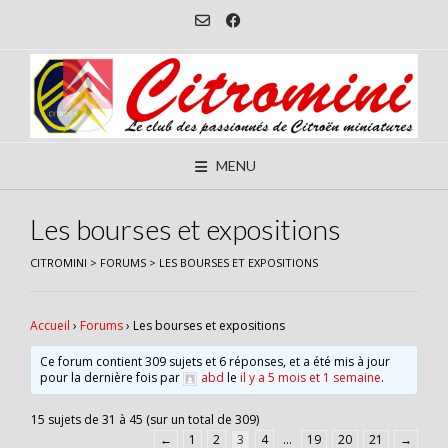
Skip
to
content
MENU
Les bourses et expositions
CITROMINI
>
FORUMS
>
LES BOURSES ET EXPOSITIONS
Accueil
›
Forums
›
Les bourses et expositions
Ce forum contient 309 sujets et 6 réponses, et a été mis à jour
pour la dernière fois par
abd
le
il y a 5 mois et 1 semaine
.
15 sujets de 31 à 45 (sur un total de 309)
←
1
2
3
4
…
19
20
21
→