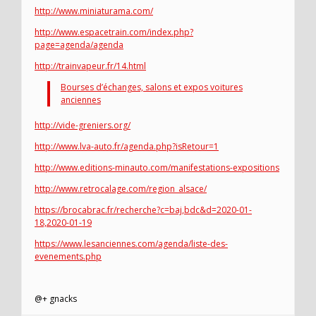
http://www.miniaturama.com/
http://www.espacetrain.com/index.php?
page=agenda/agenda
http://trainvapeur.fr/14.html
Bourses d’échanges, salons et expos voitures
anciennes
http://vide-greniers.org/
http://www.lva-auto.fr/agenda.php?isRetour=1
http://www.editions-minauto.com/manifestations-expositions
http://www.retrocalage.com/region_alsace/
https://brocabrac.fr/recherche?c=baj,bdc&d=2020-01-
18,2020-01-19
https://www.lesanciennes.com/agenda/liste-des-
evenements.php
@+ gnacks