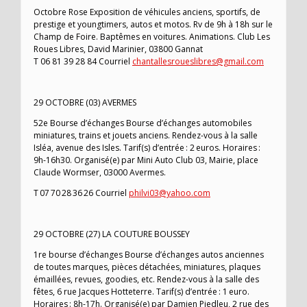
Octobre Rose Exposition de véhicules anciens, sportifs, de
prestige et youngtimers, autos et motos. Rv de 9h à 18h sur le
Champ de Foire. Baptêmes en voitures. Animations. Club Les
Roues Libres, David Marinier, 03800 Gannat
T 06 81 39 28 84 Courriel
chantallesroueslibres@gmail.com
29 OCTOBRE (03) AVERMES
52e Bourse d’échanges Bourse d’échanges automobiles
miniatures, trains et jouets anciens. Rendez-vous à la salle
Isléa, avenue des Isles. Tarif(s) d’entrée : 2 euros. Horaires :
9h-16h30. Organisé(e) par Mini Auto Club 03, Mairie, place
Claude Wormser, 03000 Avermes.
T 07 70 28 36 26 Courriel
philvi03@yahoo.com
29 OCTOBRE (27) LA COUTURE BOUSSEY
1re bourse d’échanges Bourse d’échanges autos anciennes
de toutes marques, pièces détachées, miniatures, plaques
émaillées, revues, goodies, etc. Rendez-vous à la salle des
fêtes, 6 rue Jacques Hotteterre. Tarif(s) d’entrée : 1 euro.
Horaires : 8h-17h. Organisé(e) par Damien Piedleu, 2 rue des