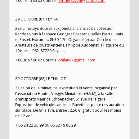
T 06 19 15 33 05 Courriel
zzridersevent@yahoo.com
29 OCTOBRE (87) FEYTIAT
28e Limotoys Bourse aux jouets anciens et de collection.
Rendez-vous à l’espace Georges Brassens, salles Pierre Louis
et Pastel. Horaires : 8h30-17h. Organisé(e) par Cercle des
Amateurs de Jouets Anciens, Philippe Audonnet, 11 square du
19 mars 1962, 87220 Feytiat.
T 06 36 97 96 67 Courriel
philau87@gmail.com
29 OCTOBRE (88) LE THILLOT
3e salon de la miniature, exposition et vente, organisé par
l’association Hautes Vosges Miniatures (H.V.M), à la salle
omnisports Maurice Schoenacker, 51 rue de la gare.
Exposition de véhicules anciens. Buvette et petite restauration
sur place. De 9h a 17h. Entrée : 2,50 €, gratuit pour les moins
de 12 ans.
T 06 24 22 35 99 ou 06 82 19 86 29.