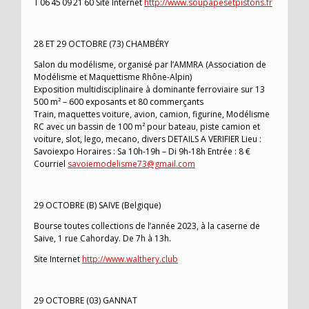
T 06 45 09 21 60 Site Internet
http://www.soupapesetpistons.fr
28 ET 29 OCTOBRE (73) CHAMBÉRY
Salon du modélisme, organisé par l’AMMRA (Association de
Modélisme et Maquettisme Rhône-Alpin)
Exposition multidisciplinaire à dominante ferroviaire sur 13
500 m² – 600 exposants et 80 commerçants
Train, maquettes voiture, avion, camion, figurine, Modélisme
RC avec un bassin de 100 m² pour bateau, piste camion et
voiture, slot, lego, mecano, divers DETAILS A VERIFIER Lieu :
Savoiexpo Horaires : Sa 10h-19h – Di 9h-18h Entrée : 8 €
Courriel
savoiemodelisme73@gmail.com
29 OCTOBRE (B) SAIVE (Belgique)
Bourse toutes collections de l’année 2023, à la caserne de
Saive, 1 rue Cahorday. De 7h à 13h.
Site Internet
http://www.walthery.club
29 OCTOBRE (03) GANNAT