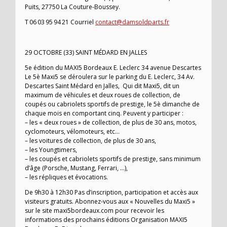
Puits, 27750 La Couture-Boussey.
T 06 03 95 94 21 Courriel
contact@damsoldparts.fr
29 OCTOBRE (33) SAINT MÉDARD EN JALLES
5e édition du MAXI5 Bordeaux E. Leclerc 34 avenue Descartes
Le 5è Maxi5 se déroulera sur le parking du E. Leclerc, 34 Av.
Descartes Saint Médard en Jalles, Qui dit Maxi5, dit un
maximum de véhicules et deux roues de collection, de
coupés ou cabriolets sportifs de prestige, le 5è dimanche de
chaque mois en comportant cinq. Peuvent y participer :
– les « deux roues » de collection, de plus de 30 ans, motos,
cyclomoteurs, vélomoteurs, etc…
– les voitures de collection, de plus de 30 ans,
– les Youngtimers,
– les coupés et cabriolets sportifs de prestige, sans minimum
d’âge (Porsche, Mustang, Ferrari, …),
– les répliques et évocations.
De 9h30 à 12h30 Pas d’inscription, participation et accès aux
visiteurs gratuits. Abonnez-vous aux « Nouvelles du Maxi5 »
sur le site maxi5bordeaux.com pour recevoir les
informations des prochains éditions Organisation MAXI5