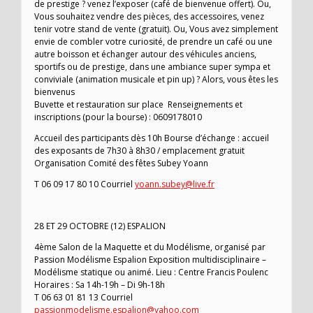
de prestige ? venez l’exposer (café de bienvenue offert). Ou,
Vous souhaitez vendre des pièces, des accessoires, venez
tenir votre stand de vente (gratuit). Ou, Vous avez simplement
envie de combler votre curiosité, de prendre un café ou une
autre boisson et échanger autour des véhicules anciens,
sportifs ou de prestige, dans une ambiance super sympa et
conviviale (animation musicale et pin up) ? Alors, vous êtes les
bienvenus
Buvette et restauration sur place Renseignements et
inscriptions (pour la bourse) : 0609178010
Accueil des participants dès 10h Bourse d’échange : accueil
des exposants de 7h30 à 8h30 / emplacement gratuit
Organisation Comité des fêtes Subey Yoann
T 06 09 17 80 10 Courriel
yoann.subey@live.fr
28 ET 29 OCTOBRE (12) ESPALION
4ème Salon de la Maquette et du Modélisme, organisé par
Passion Modélisme Espalion Exposition multidisciplinaire –
Modélisme statique ou animé. Lieu : Centre Francis Poulenc
Horaires : Sa 14h-19h – Di 9h-18h
T 06 63 01 81 13 Courriel
passionmodelisme.espalion@yahoo.com