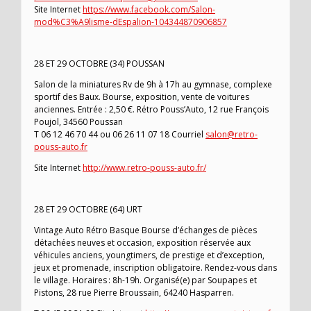
Site Internet
https://www.facebook.com/Salon-
mod%C3%A9lisme-dEspalion-104344870906857
28 ET 29 OCTOBRE (34) POUSSAN
Salon de la miniatures Rv de 9h à 17h au gymnase, complexe
sportif des Baux. Bourse, exposition, vente de voitures
anciennes. Entrée : 2,50 €. Rétro Pouss’Auto, 12 rue François
Poujol, 34560 Poussan
T 06 12 46 70 44 ou 06 26 11 07 18 Courriel
salon@retro-
pouss-auto.fr
Site Internet
http://www.retro-pouss-auto.fr/
28 ET 29 OCTOBRE (64) URT
Vintage Auto Rétro Basque Bourse d’échanges de pièces
détachées neuves et occasion, exposition réservée aux
véhicules anciens, youngtimers, de prestige et d’exception,
jeux et promenade, inscription obligatoire. Rendez-vous dans
le village. Horaires : 8h-19h. Organisé(e) par Soupapes et
Pistons, 28 rue Pierre Broussain, 64240 Hasparren.