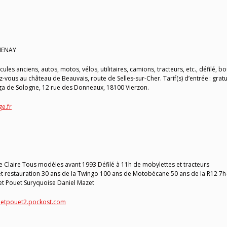
HENAY
es anciens, autos, motos, vélos, utilitaires, camions, tracteurs, etc., défilé, b
ous au château de Beauvais, route de Selles-sur-Cher. Tarif(s) d’entrée : gratui
ga de Sologne, 12 rue des Donneaux, 18100 Vierzon.
e.fr
 Claire Tous modèles avant 1993 Défilé à 11h de mobylettes et tracteurs
et restauration 30 ans de la Twingo 100 ans de Motobécane 50 ans de la R12 7h
uet Pouet Suryquoise Daniel Mazet
uetpouet2.pockost.com