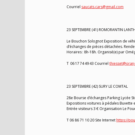
Courriel
saucats.cars@gmail.com
23 SEPTEMBRE (41) ROMORANTIN LANT
Le Bouchon Solognot Exposition de véhicul
d’échanges de pièces détachées. Rendez-v
Horaires : 8h-18h. Organisé(e) par Omé
T 06 17 74 49 43 Courriel
thiesset@orang
23 SEPTEMBRE (42) SURY LE COMTAL
28e Bourse d’échanges Parking Lycée Ste
Expositions voitures à pédales Buvette 
Entrée visiteurs 3 € Organisation Le Po
T 06 86 71 10 20 Site Internet
https://po