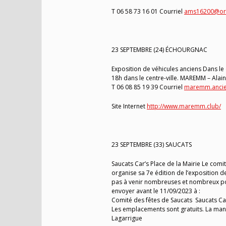
T 06 58 73 16 01 Courriel
ams16200@ora
23 SEPTEMBRE (24) ÉCHOURGNAC
Exposition de véhicules anciens Dans le 
18h dans le centre-ville. MAREMM – Alai
T 06 08 85 19 39 Courriel
maremm.anci
Site Internet
http://www.maremm.club/
23 SEPTEMBRE (33) SAUCATS
Saucats Car’s Place de la Mairie Le comi
organise sa 7e édition de l’exposition d
pas à venir nombreuses et nombreux pour
envoyer avant le 11/09/2023 à :
Comité des fêtes de Saucats Saucats C
Les emplacements sont gratuits. La mani
Lagarrigue