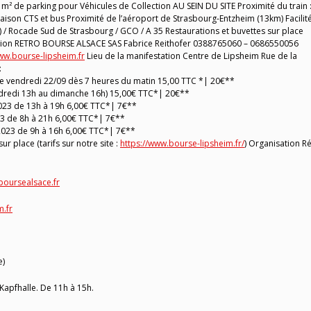
 m² de parking pour Véhicules de Collection AU SEIN DU SITE Proximité du train 
iaison CTS et bus Proximité de l’aéroport de Strasbourg-Entzheim (13km) Facilit
 / Rocade Sud de Strasbourg / GCO / A 35 Restaurations et buvettes sur place
sation RETRO BOURSE ALSACE SAS Fabrice Reithofer 0388765060 – 0686550056
ww.bourse-lipsheim.fr
Lieu de la manifestation Centre de Lipsheim Rue de la
:
ble vendredi 22/09 dès 7 heures du matin 15,00 TTC *| 20€**
vendredi 13h au dimanche 16h) 15,00€ TTC*| 20€**
/2023 de 13h à 19h 6,00€ TTC*| 7€**
023 de 8h à 21h 6,00€ TTC*| 7€**
/2023 de 9h à 16h 6,00€ TTC*| 7€**
ur place (tarifs sur notre site :
https://www.bourse-lipsheim.fr/
) Organisation R
boursealsace.fr
m.fr
e)
apfhalle. De 11h à 15h.