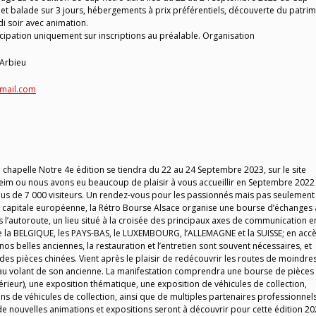
et balade sur 3 jours, hébergements à prix préférentiels, découverte du patri
di soir avec animation.
icipation uniquement sur inscriptions au préalable. Organisation
-Arbieu
mail.com
 chapelle Notre 4e édition se tiendra du 22 au 24 Septembre 2023, sur le site
m ou nous avons eu beaucoup de plaisir à vous accueillir en Septembre 2022
us de 7 000 visiteurs. Un rendez-vous pour les passionnés mais pas seulement 
apitale européenne, la Rétro Bourse Alsace organise une bourse d’échanges 
s l’autoroute, un lieu situé à la croisée des principaux axes de communication e
tre la BELGIQUE, les PAYS-BAS, le LUXEMBOURG, l’ALLEMAGNE et la SUISSE; en acc
 nos belles anciennes, la restauration et l’entretien sont souvent nécessaires, et
des pièces chinées. Vient après le plaisir de redécouvrir les routes de moindre
 au volant de son ancienne. La manifestation comprendra une bourse de pièces
érieur), une exposition thématique, une exposition de véhicules de collection,
ions de véhicules de collection, ainsi que de multiples partenaires professionnels
nouvelles animations et expositions seront à découvrir pour cette édition 2