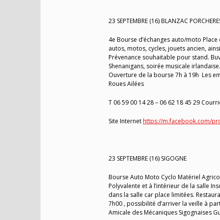
23 SEPTEMBRE (16) BLANZAC PORCHERE
4e Bourse d’échanges auto/moto Place de
autos, motos, cycles, jouets ancien, ain
Prévenance souhaitable pour stand. Buv
Shenanigans, soirée musicale irlandaise
Ouverture de la bourse 7h à 19h Les emp
Roues Ailées
T 06 59 00 14 28 – 06 62 18 45 29 Courri
Site Internet
https://m.facebook.com/pr
23 SEPTEMBRE (16) SIGOGNE
Bourse Auto Moto Cyclo Matériel Agricole
Polyvalente et à l’intérieur de la salle I
dans la salle car place limitées. Restaur
7h00 , possibilité d’arriver la veille à p
Amicale des Mécaniques Sigognaises Gui