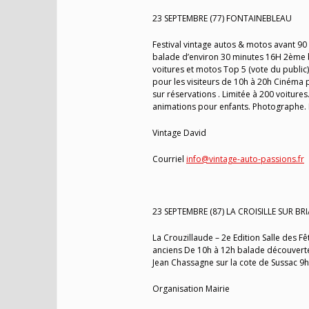
23 SEPTEMBRE (77) FONTAINEBLEAU
Festival vintage autos & motos avant 90
balade d’environ 30 minutes 16H 2ème b
voitures et motos Top 5 (vote du public)
pour les visiteurs de 10h à 20h Cinéma 
sur réservations . Limitée à 200 voitures
animations pour enfants. Photographe. R
Vintage David
Courriel
info@vintage-auto-passions.fr
23 SEPTEMBRE (87) LA CROISILLE SUR BR
La Crouzillaude – 2e Edition Salle des F
anciens De 10h à 12h balade découverte
Jean Chassagne sur la cote de Sussac 9
Organisation Mairie