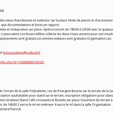
SSE
s vieux chais Bourse en extérieur sur la place Vente de pieces et d’accessoire
si que documentations et livres en rapport.
ette et restauration sur place. Apéro/concert de 18h00 â 22h00 avec le quatuo
. L’association Les Roues Aillées collecte les deux roues anciens pour son musé
lacements sont gratuits Les entrées visiteurs sont gratuites Organisation Les
el
lesrouesailees@outlook.fr
ofile.php?id=100080885345925
 Terrain de la salle Polyvalente, rue du Picergent Bourse sur le terrain de la Sa
nscription souhaitable pour stand sur le terrain, inscription obligatoire pour stan
ation (traiteur) Stand Café-croissants et Buvette sur place Ouverture du terrain à
artir de 16h00 2 euros le ml en extérieur 4 euros le ml dans la salle Organisation
chard Pierrick