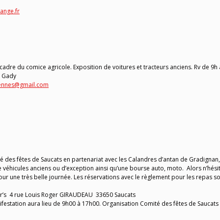
nge.fr
cadre du comice agricole. Exposition de voitures et tracteurs anciens. Rv de 9h 
n Gady
ennes@gmail.com
té des fêtes de Saucats en partenariat avec les Calandres d’antan de Gradignan,
e véhicules anciens ou d’exception ainsi qu’une bourse auto, moto. Alors n’hési
 une très belle journée. Les réservations avec le règlement pour les repas so
ar’s 4 rue Louis Roger GIRAUDEAU 33650 Saucats
festation aura lieu de 9h00 à 17h00. Organisation Comité des fêtes de Saucats