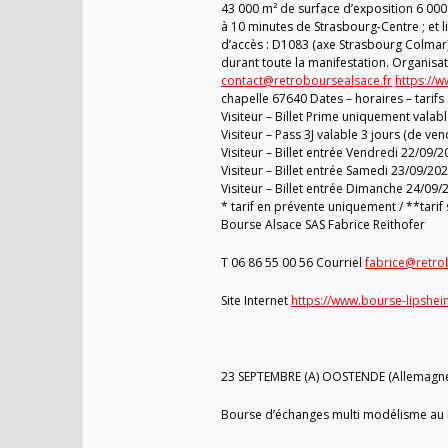
43 000 m² de surface d’exposition 6 000
à 10 minutes de Strasbourg-Centre ; et l
d’accès : D1083 (axe Strasbourg Colmar)
durant toute la manifestation. Organi
contact@retroboursealsace.fr
https://w
chapelle 67640 Dates – horaires – tarifs 
Visiteur – Billet Prime uniquement vala
Visiteur – Pass 3J valable 3 jours (de 
Visiteur – Billet entrée Vendredi 22/09
Visiteur – Billet entrée Samedi 23/09/2
Visiteur – Billet entrée Dimanche 24/09
* tarif en prévente uniquement / **tarif s
Bourse Alsace SAS Fabrice Reithofer
T 06 86 55 00 56 Courriel
fabrice@retro
Site Internet
https://www.bourse-lipshei
23 SEPTEMBRE (A) OOSTENDE (Allemagn
Bourse d’échanges multi modélisme au K