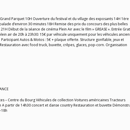
 Grand Parquet 10H Ouverture du festival et du village des exposants 14H 1ère
alade d’environ 30 minutes 18H Remise des prix du concours des plus belles
 21H Début de la séance de cinéma Plein Air avec le film » GREASE ». Entrée Grat
plein air de 20h à 23h30: 15€ par véhicule uniquement pour les véhicules ancien
. Participant Autos & Motos : 5€ + plaque offerte. Structure gonflable, jeux et
estauration avec food truck, buvette, crêpes, glaces, pop-corn. Organisation
IANCE
êtes – Centre du Bourg Véhicules de collection Voitures américaines Tracteurs
 A partir de 14h30 concert et danse country Restauration et buvette Démonstr
h-18h