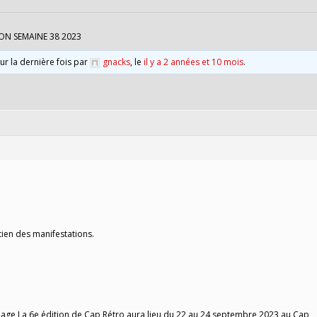
ON SEMAINE 38 2023
our la dernière fois par
gnacks
, le
il y a 2 années et 10 mois
.
tien des manifestations.
lage La 6e édition de Cap Rétro aura lieu du 22 au 24 septembre 2023 au Cap