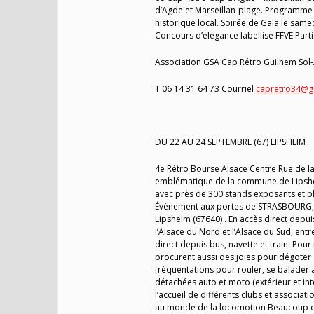
d’Agde et Marseillan-plage. Programme 
historique local. Soirée de Gala le same
Concours d’élégance labellisé FFVE Part
Association GSA Cap Rétro Guilhem Sol
T 06 14 31 64 73 Courriel
capretro34@g
DU 22 AU 24 SEPTEMBRE (67) LIPSHEIM
4e Rétro Bourse Alsace Centre Rue de la
emblématique de la commune de Lipshei
avec près de 300 stands exposants et pl
Évènement aux portes de STRASBOURG, c
Lipsheim (67640) . En accès direct depui
l’Alsace du Nord et l’Alsace du Sud, en
direct depuis bus, navette et train. Pour
procurent aussi des joies pour dégoter 
fréquentations pour rouler, se balader
détachées auto et moto (extérieur et int
l’accueil de différents clubs et associat
au monde de la locomotion Beaucoup de 