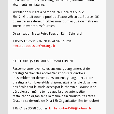
vêtements, miniatures.
Installation sur site à partir de 7h. Horaires public
8h/17h.Gratuit pour le public et l’expo véhicules. Bourse : 3€
du mètre en extérieur (tables non fournies), 5€ du mètre en
intérieur avec tables fournies.
Organisation Meca Rétro Passion Rémi Seignard
T 06 85 18 76 31 – 07 70 45 41 96 Courriel
mecaretropassion@orange.fr
8 OCTOBRE (59) ROMBIES ET MARCHIPONT
Rassemblement véhicules anciens, young timers et de
prestige Sentier des écoles Venez nous rejoindre au
rassemblement de véhicules anciens, youngtimers et de
prestige à Rombies-et-Marchipont situé à l’angle du sentier
des écoles sur le stade accès par le chemin du dauphin se
déroulera en même temps que la brocante, petite
restauration organiser à la mairie pain choucroute Entrée
Gratuite se déroule de 9h à 18h Organisation Émilien dubert
T 07 61 89 30 98 Courriel
Emiliendubert589@hotmail.fr