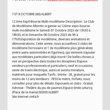
7 ET 8 OCTOBRE (80) ALBERT
12 ème Exp0-Bourse Multi-modélisme Description : Le Club
de Modélisme Albertin organise sa 12éme expo-bourse
multi-modélisme le Samedi 07 Octobre 2023 de 13h30 à
18h30, et le Dimanche 08 Octobre 2023 de 9h à
17h30.Exposition de modélisme, diverses animations et
démonstrations. Cette année, nous accueillons 3 clubs de
modélisme ferroviaire et 1 de modélisme plus généraliste
(entre-autre automobiles et figurines), qui viennent s’ajouter
aux modélistes particuliers déjà inscrit ! De belles choses à
voir en perspective dans toutes les disciplines !Espace
vendeurs professionnels et particuliers, neuf et occasions,
vente de trains électrique, autos et avions miniature,
matériels pour maquette.Tarifs : Entrée : 2€, gratuit pour les
moins de 12 ans.Vendeurs : 7€50 le mètre, forfaits, nous
consulter pour plus de détails. Exposants et clubs : Gratuit.
Adresse : Théâtre du jeu de paumes Espace Emile Leturcq
(Place de la mairie) 80300 ALBERT
Site Internet cmfa.fr