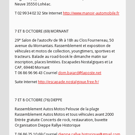
Neuve 35550 Lohéac.
T 02 99 34 02 32 Site Internet
http://www.manoir-automobile.fr
7 ET 8 OCTOBRE (69) MORNANT
29° Salon de l’autocRv de 9h à 18h au Clos Fournereau, 50
avenue du Mornantais. Rassemblement et exposition de
véhicules et motos de collection, youngtimers, sportives et
tracteurs. Balade au road-book le dimanche matin sur
inscription, places limitées. Escapades Nostalgiques et Le
CAP, 69440 Mornant
T 06 86 96 96 43 Courriel
dom.bajard@laposte.net
Suite Internet
http://escapade.nostalgique.free.fr/
7 ET 8 OCTOBRE (76) DIEPPE
Rassemblement Autos Motos Pelouse de la plage
Rassemblement Autos Motos et tous véhicules avant 2000
Entrée gratuite Concerts de rock, restauration, buvette
Organisation Dieppe Rallye Historique
T 06 86 25 10 69 Courriel
dieppe.rallye.historique@gmail.com