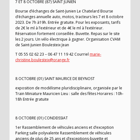
7 ET 8 OCTOBRE (87) SAINT JUNIEN
Bourse d’échanges de Saint-Junien Le Chatelard Bourse
d’échanges annuelle auto, motos, tracteurs les 7 et 8 octobre
2023. De 7h à19h. Entrée gratuite. Pour les exposants, tarifs
de 2€ le ml à l’extérieur et de 4€ le ml à l’extérieur.
Réservation fortement conseillée. Buvette. Repas sur le site
les 2 jours. Un vélo électrique à gagner. Organisation CVAM
de Saint-Junien Boulesteix Jean
T 05 55 02 62 23 – 06 47 11 19 42 Courriel
marie-
christine.boulesteix@orange.fr
8 OCTOBRE (01) SAINT MAURICE DE BEYNOST
exposition de modélisme pluridisciplinaire, organisée par le
Train Miniature Mauricien Lieu : salle des fêtes Horaires : 10h-
18h Entrée gratuite
8 OCTOBRE (01) CONDEISSIAT
1er Rassemblement de véhicules anciens et d’exception
Parking salle polyvalente Rassemblement de véhicules
anciens de plus de 25 ans et d’exceptions-buvette et