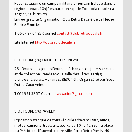
Reconstitution d’un camps militaire américain Balade dans la
région (départ 10h) Restauration rapide Tombola (1 solex à
gagner, 1€ le ticket)
Entrée gratuite Organisation Club Rétro Décalé de La Flèche
Patrice Fourrier
T 06 07 87 04 85 Courriel
contact@clubretrodecale.fr
Site Internet
http://clubretrodecale.fr
8 OCTOBRE (76) CRIQUETOT L’ESNEVAL
26e Bourse aux jouets Bourse d’échanges de jouets anciens
et de collection. Rendez-vous salle des Fêtes. Tarif(s)
d’entrée : 2 euros. Horaires : 8h30-16h. Organisé(e) par Yves
Dutot, Caux Anim.
T 06 19 71 32 57 Courriel
cauxanim@gmail.com
8 OCTOBRE (76) PAVILLY
Exposition statique de tous véhicules d’avant 1987, autos,
motos, camions, tracteurs, etc. Rv de 10h à 12h sur la place
du Président d’Esneval, centre-ville. Expo Rétro Pavilly, 40