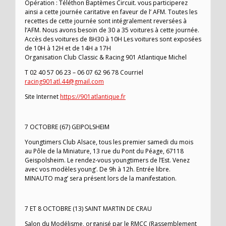
Opération : Téléthon Baptèmes Circuit. vous participerez
ainsi a cette journée caritative en faveur de l’ AFM. Toutes les
recettes de cette journée sont intégralement reversées à
l’AFM. Nous avons besoin de 30 a 35 voitures à cette journée.
Accès des voitures de 8H30 à 10H Les voitures sont exposées
de 10H à 12H et de 14H a 17H
Organisation Club Classic & Racing 901 Atlantique Michel
T 02 40 57 06 23 – 06 07 62 96 78 Courriel
racing901atl.44@gmail.com
Site Internet
https://901atlantique.fr
7 OCTOBRE (67) GEIPOLSHEIM
Youngtimers Club Alsace, tous les premier samedi du mois
au Pôle de la Miniature, 13 rue du Pont du Péage, 67118
Geispolsheim. Le rendez-vous youngtimers de l’Est. Venez
avec vos modèles young’. De 9h à 12h. Entrée libre.
MINAUTO mag’ sera présent lors de la manifestation.
7 ET 8 OCTOBRE (13) SAINT MARTIN DE CRAU
Salon du Modélisme, organisé par le RMCC (Rassemblement