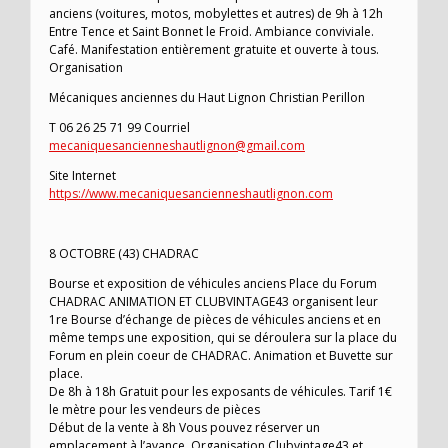
anciens (voitures, motos, mobylettes et autres) de 9h à 12h
Entre Tence et Saint Bonnet le Froid. Ambiance conviviale.
Café. Manifestation entièrement gratuite et ouverte à tous.
Organisation
Mécaniques anciennes du Haut Lignon Christian Perillon
T 06 26 25 71 99 Courriel
mecaniquesancienneshautlignon@gmail.com
Site Internet
https://www.mecaniquesancienneshautlignon.com
8 OCTOBRE (43) CHADRAC
Bourse et exposition de véhicules anciens Place du Forum
CHADRAC ANIMATION ET CLUBVINTAGE43 organisent leur
1re Bourse d’échange de pièces de véhicules anciens et en
même temps une exposition, qui se déroulera sur la place du
Forum en plein coeur de CHADRAC. Animation et Buvette sur
place.
De 8h à 18h Gratuit pour les exposants de véhicules. Tarif 1€
le mètre pour les vendeurs de pièces
Début de la vente à 8h Vous pouvez réserver un
emplacement à l’avance. Organisation Clubvintage43 et