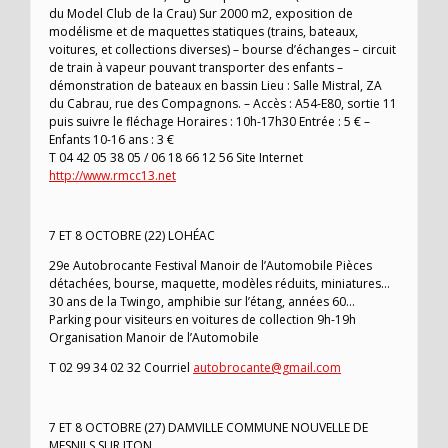
du Model Club de la Crau) Sur 2000 m2, exposition de
modélisme et de maquettes statiques (trains, bateaux,
voitures, et collections diverses) – bourse d’échanges – circuit
de train à vapeur pouvant transporter des enfants –
démonstration de bateaux en bassin Lieu : Salle Mistral, ZA
du Cabrau, rue des Compagnons. – Accès : A54-E80, sortie 11
puis suivre le fléchage Horaires : 10h-17h30 Entrée : 5 € –
Enfants 10-16 ans : 3 €
T 04 42 05 38 05 / 06 18 66 12 56 Site Internet
http://www.rmcc13.net
7 ET 8 OCTOBRE (22) LOHÉAC
29e Autobrocante Festival Manoir de l’Automobile Pièces
détachées, bourse, maquette, modèles réduits, miniatures…
30 ans de la Twingo, amphibie sur l’étang, années 60…
Parking pour visiteurs en voitures de collection 9h-19h
Organisation Manoir de l’Automobile
T 02 99 34 02 32 Courriel
autobrocante@gmail.com
7 ET 8 OCTOBRE (27) DAMVILLE COMMUNE NOUVELLE DE
MESNILS SUR ITON,