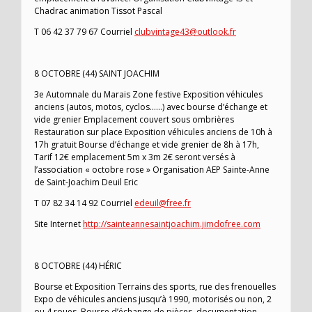
Chadrac animation Tissot Pascal
T 06 42 37 79 67 Courriel
clubvintage43@outlook.fr
8 OCTOBRE (44) SAINT JOACHIM
3e Automnale du Marais Zone festive Exposition véhicules
anciens (autos, motos, cyclos……) avec bourse d’échange et
vide grenier Emplacement couvert sous ombrières
Restauration sur place Exposition véhicules anciens de 10h à
17h gratuit Bourse d’échange et vide grenier de 8h à 17h,
Tarif 12€ emplacement 5m x 3m 2€ seront versés à
l’association « octobre rose » Organisation AEP Sainte-Anne
de Saint-Joachim Deuil Eric
T 07 82 34 14 92 Courriel
edeuil@free.fr
Site Internet
http://sainteannesaintjoachim.jimdofree.com
8 OCTOBRE (44) HÉRIC
Bourse et Exposition Terrains des sports, rue des frenouelles
Expo de véhicules anciens jusqu’à 1990, motorisés ou non, 2
ou 4 roues. Bourse d’échange de pièces, documentation,