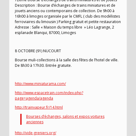
Description : Bourse d’échanges de trains miniatures et de
jouets anciens ou contemporains de collection. De 9h00 à
16h00 à limoges organisée par le CMFL ( club des modélistes
ferroviaires du limousin ) Parking gratuit et petite restauration
Adresse : Salle « Maison du temps libre » Léo Lagrange, 2
esplanade Blanqui, 87000, Limoges
8 OCTOBRE (91) NUCOURT
Bourse muli-collections à la salle des fêtes de l’hotel de ville.
De 8h30 à 17h30. Entrée gratuite.
http://www.miniaturama.com/
http://www.espacetrain.com/index.php?
page=agenda/agenda
http://trainvapeur.fr/14.html
Bourses d’échanges, salons et expos voitures
anciennes
http://vide-greniers.org/