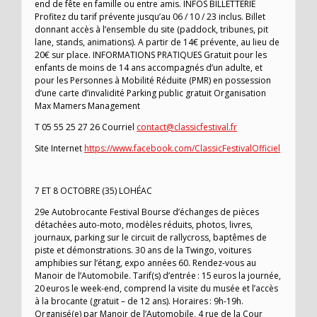
end de fête en famille ou entre amis. INFOS BILLETTERIE
Profitez du tarif prévente jusqu’au 06 / 10 / 23 inclus. Billet
donnant accès à l’ensemble du site (paddock, tribunes, pit
lane, stands, animations). A partir de 14€ prévente, au lieu de
20€ sur place. INFORMATIONS PRATIQUES Gratuit pour les
enfants de moins de 14 ans accompagnés d’un adulte, et
pour les Personnes à Mobilité Réduite (PMR) en possession
d’une carte d’invalidité Parking public gratuit Organisation
Max Mamers Management
T 05 55 25 27 26 Courriel
contact@classicfestival.fr
Site Internet
https://www.facebook.com/ClassicFestivalOfficiel
7 ET 8 OCTOBRE (35) LOHÉAC
29e Autobrocante Festival Bourse d’échanges de pièces
détachées auto-moto, modèles réduits, photos, livres,
journaux, parking sur le circuit de rallycross, baptêmes de
piste et démonstrations. 30 ans de la Twingo, voitures
amphibies sur l’étang, expo années 60. Rendez-vous au
Manoir de l’Automobile. Tarif(s) d’entrée : 15 euros la journée,
20 euros le week-end, comprend la visite du musée et l’accès
à la brocante (gratuit – de 12 ans). Horaires : 9h-19h.
Organisé(e) par Manoir de l’Automobile, 4 rue de la Cour