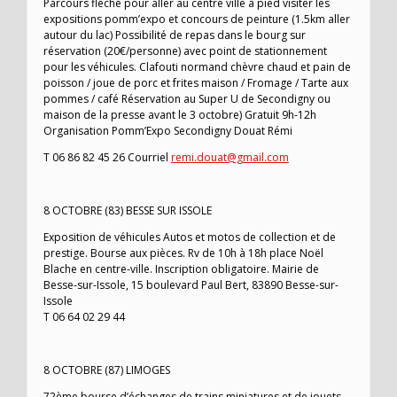
Parcours fléché pour aller au centre ville à pied visiter les
expositions pomm’expo et concours de peinture (1.5km aller
autour du lac) Possibilité de repas dans le bourg sur
réservation (20€/personne) avec point de stationnement
pour les véhicules. Clafouti normand chèvre chaud et pain de
poisson / joue de porc et frites maison / Fromage / Tarte aux
pommes / café Réservation au Super U de Secondigny ou
maison de la presse avant le 3 octobre) Gratuit 9h-12h
Organisation Pomm’Expo Secondigny Douat Rémi
T 06 86 82 45 26 Courriel
remi.douat@gmail.com
8 OCTOBRE (83) BESSE SUR ISSOLE
Exposition de véhicules Autos et motos de collection et de
prestige. Bourse aux pièces. Rv de 10h à 18h place Noël
Blache en centre-ville. Inscription obligatoire. Mairie de
Besse-sur-Issole, 15 boulevard Paul Bert, 83890 Besse-sur-
Issole
T 06 64 02 29 44
8 OCTOBRE (87) LIMOGES
72ème bourse d’échanges de trains miniatures et de jouets