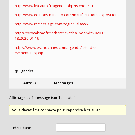
http://www.lva-auto.fr/agenda.php?isRetour=1
http://www.editions-minauto.com/manifestations-expositions
http://www.retrocalage.com/region_alsace/
https://brocabrac.fr/recherche?c=baj,bdc&d=2020-01-
18,2020-01-19
https://www.lesanciennes.com/agenda/liste-des-
evenements.php
@+ gnacks
Auteur
Messages
Affichage de 1 message (sur 1 au total)
Vous devez être connecté pour répondre à ce sujet.
Identifiant: