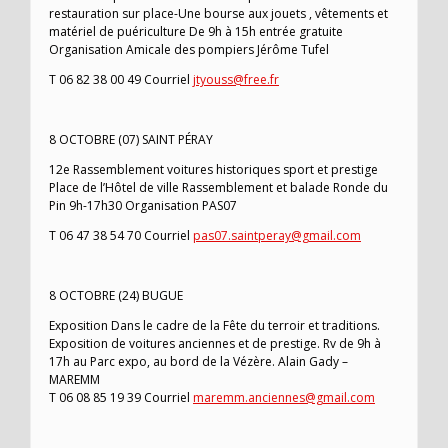
restauration sur place-Une bourse aux jouets , vêtements et
matériel de puériculture De 9h à 15h entrée gratuite
Organisation Amicale des pompiers Jérôme Tufel
T 06 82 38 00 49 Courriel
jtyouss@free.fr
8 OCTOBRE (07) SAINT PÉRAY
12e Rassemblement voitures historiques sport et prestige
Place de l’Hôtel de ville Rassemblement et balade Ronde du
Pin 9h-17h30 Organisation PAS07
T 06 47 38 54 70 Courriel
pas07.saintperay@gmail.com
8 OCTOBRE (24) BUGUE
Exposition Dans le cadre de la Fête du terroir et traditions.
Exposition de voitures anciennes et de prestige. Rv de 9h à
17h au Parc expo, au bord de la Vézère. Alain Gady –
MAREMM
T 06 08 85 19 39 Courriel
maremm.anciennes@gmail.com