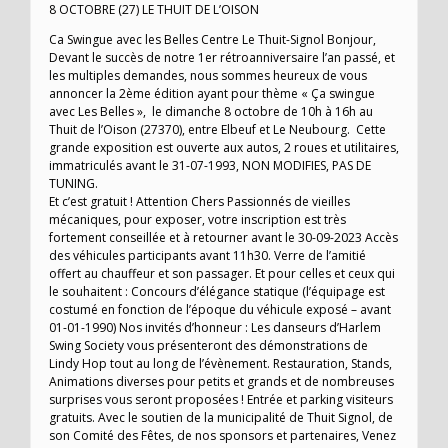
8 OCTOBRE (27) LE THUIT DE L’OISON
Ca Swingue avec les Belles Centre Le Thuit-Signol Bonjour,
Devant le succès de notre 1er rétroanniversaire l’an passé, et
les multiples demandes, nous sommes heureux de vous
annoncer la 2ème édition ayant pour thème « Ça swingue
avec Les Belles », le dimanche 8 octobre de 10h à 16h au
Thuit de l’Oison (27370), entre Elbeuf et Le Neubourg. Cette
grande exposition est ouverte aux autos, 2 roues et utilitaires,
immatriculés avant le 31-07-1993, NON MODIFIES, PAS DE
TUNING.
Et c’est gratuit ! Attention Chers Passionnés de vieilles
mécaniques, pour exposer, votre inscription est très
fortement conseillée et à retourner avant le 30-09-2023 Accès
des véhicules participants avant 11h30. Verre de l’amitié
offert au chauffeur et son passager. Et pour celles et ceux qui
le souhaitent : Concours d’élégance statique (l’équipage est
costumé en fonction de l’époque du véhicule exposé – avant
01-01-1990) Nos invités d’honneur : Les danseurs d’Harlem
Swing Society vous présenteront des démonstrations de
Lindy Hop tout au long de l’évènement. Restauration, Stands,
Animations diverses pour petits et grands et de nombreuses
surprises vous seront proposées ! Entrée et parking visiteurs
gratuits. Avec le soutien de la municipalité de Thuit Signol, de
son Comité des Fêtes, de nos sponsors et partenaires, Venez