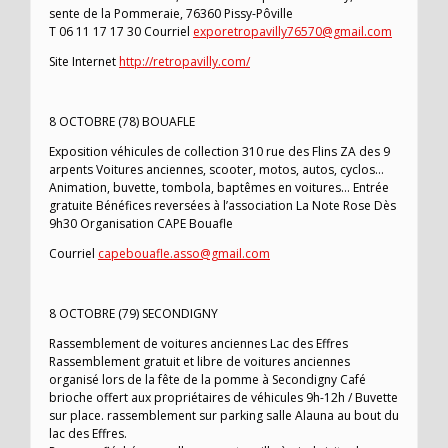
sente de la Pommeraie, 76360 Pissy-Pôville
T 06 11 17 17 30 Courriel
exporetropavilly76570@gmail.com
Site Internet
http://retropavilly.com/
8 OCTOBRE (78) BOUAFLE
Exposition véhicules de collection 310 rue des Flins ZA des 9
arpents Voitures anciennes, scooter, motos, autos, cyclos…
Animation, buvette, tombola, baptêmes en voitures… Entrée
gratuite Bénéfices reversées à l’association La Note Rose Dès
9h30 Organisation CAPE Bouafle
Courriel
capebouafle.asso@gmail.com
8 OCTOBRE (79) SECONDIGNY
Rassemblement de voitures anciennes Lac des Effres
Rassemblement gratuit et libre de voitures anciennes
organisé lors de la fête de la pomme à Secondigny Café
brioche offert aux propriétaires de véhicules 9h-12h / Buvette
sur place. rassemblement sur parking salle Alauna au bout du
lac des Effres.