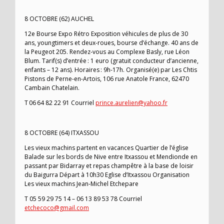
8 OCTOBRE (62) AUCHEL
12e Bourse Expo Rétro Exposition véhicules de plus de 30
ans, youngtimers et deux-roues, bourse d’échange. 40 ans de
la Peugeot 205. Rendez-vous au Complexe Basly, rue Léon
Blum. Tarif(s) d’entrée : 1 euro (gratuit conducteur d’ancienne,
enfants – 12 ans). Horaires : 9h-17h. Organisé(e) par Les Chtis
Pistons de Perne-en-Artois, 106 rue Anatole France, 62470
Cambain Chatelain.
T 06 64 82 22 91 Courriel
prince.aurelien@yahoo.fr
8 OCTOBRE (64) ITXASSOU
Les vieux machins partent en vacances Quartier de l’église
Balade sur les bords de Nive entre Itxassou et Mendionde en
passant par Bidarray et repas champêtre à la base de loisir
du Baigurra Départ à 10h30 Eglise d’Itxassou Organisation
Les vieux machins Jean-Michel Etchepare
T 05 59 29 75 14 – 06 13 89 53 78 Courriel
etchecoco@gmail.com