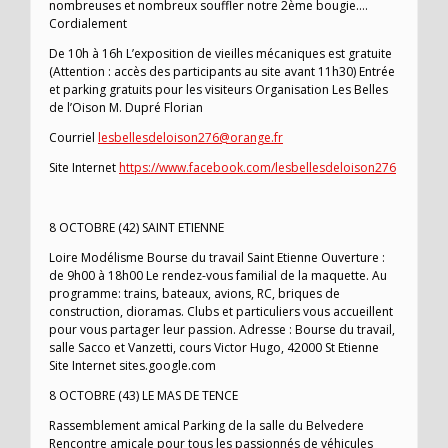
nombreuses et nombreux souffler notre 2ème bougie….
Cordialement
De 10h à 16h L’exposition de vieilles mécaniques est gratuite
(Attention : accès des participants au site avant 11h30) Entrée
et parking gratuits pour les visiteurs Organisation Les Belles
de l’Oison M. Dupré Florian
Courriel
lesbellesdeloison276@orange.fr
Site Internet
https://www.facebook.com/lesbellesdeloison276
8 OCTOBRE (42) SAINT ETIENNE
Loire Modélisme Bourse du travail Saint Etienne Ouverture :
de 9h00 à 18h00 Le rendez-vous familial de la maquette. Au
programme: trains, bateaux, avions, RC, briques de
construction, dioramas. Clubs et particuliers vous accueillent
pour vous partager leur passion. Adresse : Bourse du travail,
salle Sacco et Vanzetti, cours Victor Hugo, 42000 St Etienne
Site Internet sites.google.com
8 OCTOBRE (43) LE MAS DE TENCE
Rassemblement amical Parking de la salle du Belvedere
Rencontre amicale pour tous les passionnés de véhicules