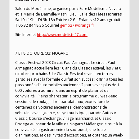
Salon du Modélisme, organisé par « Eure Modélisme Naval »
et la Mairie de Damville/Mesnil Lieu : Salle des Fêtes Horaires :
Sa 10h-19h – Di 9h-18h Entrée : 2 € – Enfants <12 ans : gratuit
T 06 32 84 18 36 Courriel
gemo27@orange.fr
Site Internet
http://www.modeliste27.com
7 ET 8 OCTOBRE (32) NOGARO
Classic Festival 2023 Circuit Paul Armagnac Le circuit Paul
Armagnac accueillera les 10 ans du Classic Festival, les 7 et 8
octobre prochains ! Le Classic Festival revient en terres
gersoises avec la formule qui fait son succès : offrir à tous les
passionnés d’automobiles anciennes 2 jours avec plus de 1
000 voitures à admirer dans un esprit de plaisir et de
convivialité. Pleins phares sur le programme du week-end :
sessions de roulage libre par plateaux, exposition de
centaines de voitures anciennes, démonstrations de
véhicules avant-guerre, rallye touristique, parade Autosur
Classic, bourse d’échange, village marchand, et Classic
Bodega au coeur de la ville de Nogaro ! Mélangez le tout à la
convivialité, la gastronomie du sud-ouest, une foule
d’animations, et des invités d’exceptions, et obtenez un week-