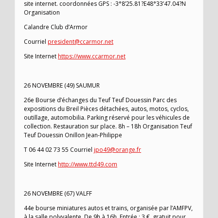
site internet. coordonnées GPS : -3°8’25.81?E48°33’47.04?N
Organisation
Calandre Club d’Armor
Courriel
president@ccarmor.net
Site Internet
https://www.ccarmor.net
26 NOVEMBRE (49) SAUMUR
26e Bourse d’échanges du Teuf Teuf Douessin Parc des
expositions du Breil Pièces détachées, autos, motos, cyclos,
outillage, automobilia. Parking réservé pour les véhicules de
collection. Restauration sur place. 8h – 18h Organisation Teuf
Teuf Douessin Onillon Jean-Philippe
T 06 44 02 73 55 Courriel
jpo49@orange.fr
Site Internet
http://www.ttd49.com
26 NOVEMBRE (67) VALFF
44e bourse miniatures autos et trains, organisée par l’AMFPV,
à la salle polyvalente. De 9h à 16h. Entrée : 3 €, gratuit pour