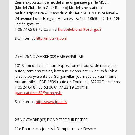
2ème exposition de modélisme organisée par le MCCR
(Model Club de la Cour Roland) Modélisme statique
multidisciplinaire – 50 ans du club Lieu : Salle Maurice Ravel –
24 avenue Louis Bréguet Horaires : Sa 10h-18h30 – Di 10h-18h
Entrée gratuite
T 06 74 65 98 79 Courriel
hurvoileblond@orange.fr
Site Internet
http://mccr78.com
25 ET 26 NOVEMBRE (82) GARGANVILLAR
10° Salon de la miniature Exposition et bourse de miniatures
autos, camions, trains, bateaux, avions, etc. Rv de 8h à 19h à
la salle polyvalente de Garganvillar. Journées du Patrimoine
Automobile – JPAE, 1839 route de Toulouse, 82700 Escatalens
T 06 24 64 81 00 ou 06 61 77 22 19 Courriel
jpaescatalens82@orange.fr
Site Internet
http://www.jpae.fr/
26 NOVEMBRE (03) DOMPIERRE SUR BESBRE
11e Bourse aux jouets à Dompierre-sur-Besbre.