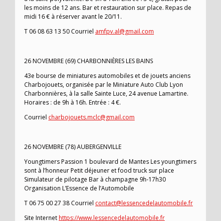
les moins de 12 ans. Bar et restauration sur place. Repas de
midi 16 € à réserver avant le 20/11.
T 06 08 63 13 50 Courriel
amfpv.al@gmail.com
26 NOVEMBRE (69) CHARBONNIÈRES LES BAINS
43e bourse de miniatures automobiles et de jouets anciens
Charbojouets, organisée par le Miniature Auto Club Lyon
Charbonnières, à la salle Sainte Luce, 24 avenue Lamartine.
Horaires : de 9h à 16h. Entrée : 4 €.
Courriel
charbojouets.mclc@gmail.com
26 NOVEMBRE (78) AUBERGENVILLE
Youngtimers Passion 1 boulevard de Mantes Les youngtimers
sont à l’honneur Petit déjeuner et food truck sur place
Simulateur de pilotage Bar à champagne 9h-17h30
Organisation L’Essence de l’Automobile
T 06 75 00 27 38 Courriel
contact@lessencedelautomobile.fr
Site Internet
https://www.lessencedelautomobile.fr