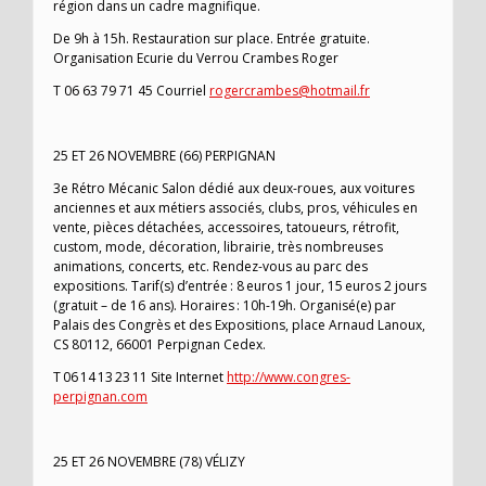
région dans un cadre magnifique.
De 9h à 15h. Restauration sur place. Entrée gratuite.
Organisation Ecurie du Verrou Crambes Roger
T 06 63 79 71 45 Courriel
rogercrambes@hotmail.fr
25 ET 26 NOVEMBRE (66) PERPIGNAN
3e Rétro Mécanic Salon dédié aux deux-roues, aux voitures
anciennes et aux métiers associés, clubs, pros, véhicules en
vente, pièces détachées, accessoires, tatoueurs, rétrofit,
custom, mode, décoration, librairie, très nombreuses
animations, concerts, etc. Rendez-vous au parc des
expositions. Tarif(s) d’entrée : 8 euros 1 jour, 15 euros 2 jours
(gratuit – de 16 ans). Horaires : 10h-19h. Organisé(e) par
Palais des Congrès et des Expositions, place Arnaud Lanoux,
CS 80112, 66001 Perpignan Cedex.
T 06 14 13 23 11 Site Internet
http://www.congres-
perpignan.com
25 ET 26 NOVEMBRE (78) VÉLIZY