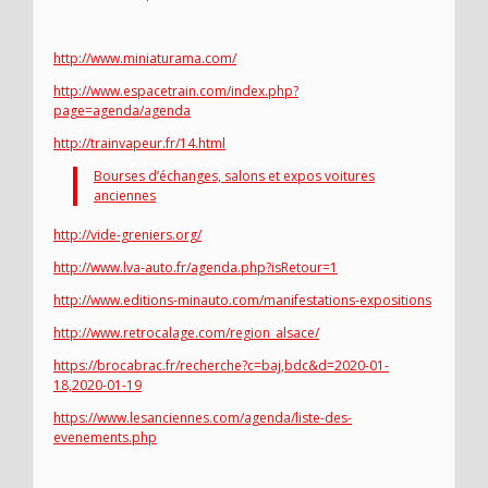
http://www.miniaturama.com/
http://www.espacetrain.com/index.php?
page=agenda/agenda
http://trainvapeur.fr/14.html
Bourses d’échanges, salons et expos voitures
anciennes
http://vide-greniers.org/
http://www.lva-auto.fr/agenda.php?isRetour=1
http://www.editions-minauto.com/manifestations-expositions
http://www.retrocalage.com/region_alsace/
https://brocabrac.fr/recherche?c=baj,bdc&d=2020-01-
18,2020-01-19
https://www.lesanciennes.com/agenda/liste-des-
evenements.php