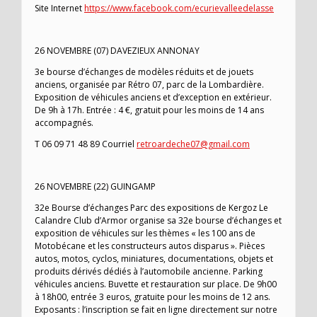
Site Internet
https://www.facebook.com/ecurievalleedelasse
26 NOVEMBRE (07) DAVEZIEUX ANNONAY
3e bourse d’échanges de modèles réduits et de jouets
anciens, organisée par Rétro 07, parc de la Lombardière.
Exposition de véhicules anciens et d’exception en extérieur.
De 9h à 17h. Entrée : 4 €, gratuit pour les moins de 14 ans
accompagnés.
T 06 09 71 48 89 Courriel
retroardeche07@gmail.com
26 NOVEMBRE (22) GUINGAMP
32e Bourse d’échanges Parc des expositions de Kergoz Le
Calandre Club d’Armor organise sa 32e bourse d’échanges et
exposition de véhicules sur les thèmes « les 100 ans de
Motobécane et les constructeurs autos disparus ». Pièces
autos, motos, cyclos, miniatures, documentations, objets et
produits dérivés dédiés à l’automobile ancienne. Parking
véhicules anciens. Buvette et restauration sur place. De 9h00
à 18h00, entrée 3 euros, gratuite pour les moins de 12 ans.
Exposants : l’inscription se fait en ligne directement sur notre