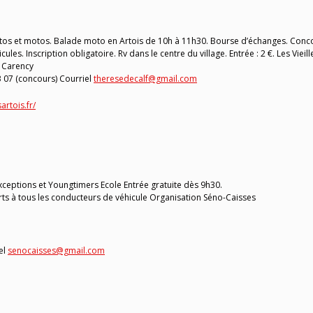
autos et motos. Balade moto en Artois de 10h à 11h30. Bourse d’échanges. Conc
es. Inscription obligatoire. Rv dans le centre du village. Entrée : 2 €. Les Vieill
4 Carency
3 07 (concours) Courriel
theresedecalf@gmail.com
artois.fr/
ceptions et Youngtimers Ecole Entrée gratuite dès 9h30.
ts à tous les conducteurs de véhicule Organisation Séno-Caisses
el
senocaisses@gmail.com