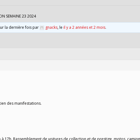
ON SEMAINE 23 2024
our la dernière fois par
gnacks
, le
il y a 2 années et 2 mois
.
tien des manifestations.
h à 17h. Rassemblement de voitures de collection et de prestige, motos, camion