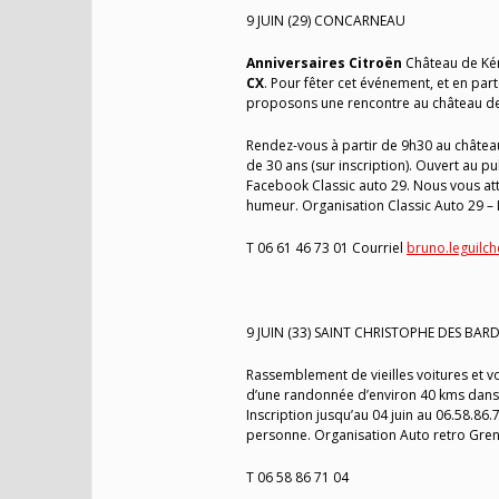
9 JUIN (29) CONCARNEAU
Anniversaires Citroën
Château de Ké
CX
. Pour fêter cet événement, et en par
proposons une rencontre au château de K
Rendez-vous à partir de 9h30 au château,
de 30 ans (sur inscription). Ouvert au pu
Facebook Classic auto 29. Nous vous att
humeur. Organisation Classic Auto 29 –
T 06 61 46 73 01 Courriel
bruno.leguilch
9 JUIN (33) SAINT CHRISTOPHE DES BAR
Rassemblement de vieilles voitures et vo
d’une randonnée d’environ 40 kms dans l
Inscription jusqu’au 04 juin au 06.58.86
personne. Organisation Auto retro Gren
T 06 58 86 71 04