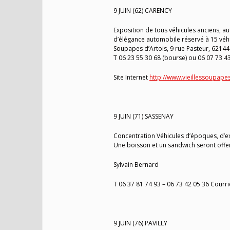
9 JUIN (62) CARENCY
Exposition de tous véhicules anciens, 
d’élégance automobile réservé à 15 véhicul
Soupapes d’Artois, 9 rue Pasteur, 6214
T 06 23 55 30 68 (bourse) ou 06 07 73 4
Site Internet
http://www.vieillessoupapes
9 JUIN (71) SASSENAY
Concentration Véhicules d’époques, d’ex
Une boisson et un sandwich seront offer
Sylvain Bernard
T 06 37 81 74 93 – 06 73 42 05 36 Courri
9 JUIN (76) PAVILLY