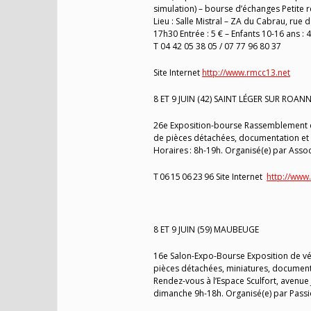
simulation) – bourse d’échanges Petite r
Lieu : Salle Mistral – ZA du Cabrau, rue
17h30 Entrée : 5 € – Enfants 10-16 ans : 4
T 04 42 05 38 05 / 07 77 96 80 37
Site Internet
http://www.rmcc13.net
8 ET 9 JUIN (42) SAINT LÉGER SUR ROAN
26e Exposition-bourse Rassemblement de
de pièces détachées, documentation et mi
Horaires : 8h-19h. Organisé(e) par Assoc
T 06 15 06 23 96 Site Internet
http://www
8 ET 9 JUIN (59) MAUBEUGE
16e Salon-Expo-Bourse Exposition de véh
pièces détachées, miniatures, documentat
Rendez-vous à l’Espace Sculfort, avenue J
dimanche 9h-18h. Organisé(e) par Passi