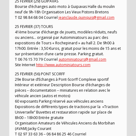
25 FEVRIER (29) GUIPAVAS
Bourse d’échanges auto moto à Guipavas Halle du moulin
neuf de 9h-18h Organisation Les Vieux Pistons Bretons
T 02 98 84 68 04 Courriel
jeanclaude.quinquis@gmail.com
25 FEVRIER (37) TOURS
41ème bourse d’échange de jouets, modèles réduits, neufs
ou anciens… organisé par Autominiatours au parc des
expositions de Tours « Rochepinard » au hall 2. De 9h00 à
17h00. Entrée : 3,50 €uros, gratuit pour les moins de 15 ans et
sur présentation d’une carte presse. Parking gratuit.
T 06 76 15 70 79 Courriel
autominiatours@gmail.com
Site Internet
http://www.autominiatours.com
25 FEVRIER (56) PONT SCORFF
29e Bourse d’Echanges à Pont-Scorff Complexe sportif
Intérieur et extérieur Description Bourse d’échanges de
pièces – documentation – miniatures en relation avec le
véhicule ancien (autos et motos)
60 exposants Parking réservé aux véhicules anciens
Expositions de différents types de tractions par la »Traction
Universelle’’ Buvettes et restauration rapide sur place de
8h00 – 18h00 Entrée gratuite
Organisation Amateurs de Véhicules Anciens du Morbihan
(AVAM) Jacky Courant
T 02 97 33 63 36 – 06 84 86 25 46 Courriel