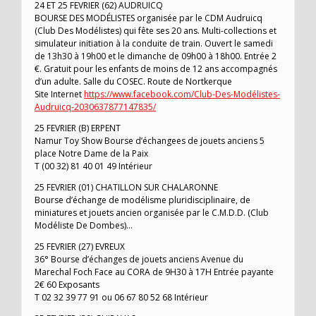
24 ET 25 FEVRIER (62) AUDRUICQ
BOURSE DES MODÉLISTES organisée par le CDM Audruicq
(Club Des Modélistes) qui fête ses 20 ans. Multi-collections et
simulateur initiation à la conduite de train. Ouvert le samedi
de 13h30 à 19h00 et le dimanche de 09h00 à 18h00. Entrée 2
€. Gratuit pour les enfants de moins de 12 ans accompagnés
d’un adulte. Salle du COSEC. Route de Nortkerque
Site Internet
https://www.facebook.com/Club-Des-Modélistes-
Audruicq-2030637877147835/
25 FEVRIER (B) ERPENT
Namur Toy Show Bourse d’échangees de jouets anciens 5
place Notre Dame de la Paix
T (00 32) 81 40 01 49 Intérieur
25 FEVRIER (01) CHATILLON SUR CHALARONNE
Bourse d’échange de modélisme pluridisciplinaire, de
miniatures et jouets ancien organisée par le C.M.D.D. (Club
Modéliste De Dombes)…
25 FEVRIER (27) EVREUX
36° Bourse d’échanges de jouets anciens Avenue du
Marechal Foch Face au CORA de 9H30 à 17H Entrée payante
2€ 60 Exposants
T 02 32 39 77 91 ou 06 67 80 52 68 Intérieur