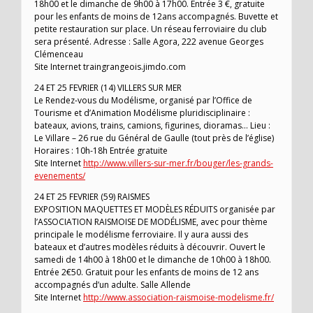
18h00 et le dimanche de 9h00 à 17h00. Entrée 3 €, gratuite
pour les enfants de moins de 12ans accompagnés. Buvette et
petite restauration sur place. Un réseau ferroviaire du club
sera présenté. Adresse : Salle Agora, 222 avenue Georges
Clémenceau
Site Internet traingrangeois.jimdo.com
24 ET 25 FEVRIER (14) VILLERS SUR MER
Le Rendez-vous du Modélisme, organisé par l’Office de
Tourisme et d’Animation Modélisme pluridisciplinaire :
bateaux, avions, trains, camions, figurines, dioramas… Lieu :
Le Villare – 26 rue du Général de Gaulle (tout près de l’église)
Horaires : 10h-18h Entrée gratuite
Site Internet
http://www.villers-sur-mer.fr/bouger/les-grands-
evenements/
24 ET 25 FEVRIER (59) RAISMES
EXPOSITION MAQUETTES ET MODÈLES RÉDUITS organisée par
l’ASSOCIATION RAISMOISE DE MODÉLISME, avec pour thème
principale le modélisme ferroviaire. Il y aura aussi des
bateaux et d’autres modèles réduits à découvrir. Ouvert le
samedi de 14h00 à 18h00 et le dimanche de 10h00 à 18h00.
Entrée 2€50. Gratuit pour les enfants de moins de 12 ans
accompagnés d’un adulte. Salle Allende
Site Internet
http://www.association-raismoise-modelisme.fr/