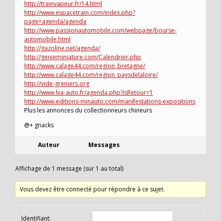
http://trainvapeur.fr/14.html
http://www.espacetrain.com/index.php?
page=agenda/agenda
http://www.passionautomobile.com/webpage/bourse-
automobile.html
http://gazoline.net/agenda/
http://genieminiature.com/Calendrier.php
http://www.calage44.com/region_bretagne/
http://www.calage44.com/region_paysdelaloire/
http://vide-greniers.org
http://www.lva-auto.fr/agenda.php?isRetour=1
http://www.editions-minauto.com/manifestations-expositions
Plus les annonces du collectionneurs chineurs
@+ gnacks
Auteur
Messages
Affichage de 1 message (sur 1 au total)
Vous devez être connecté pour répondre à ce sujet.
Identifiant: