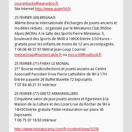
courantjacky@wanadoo.fr
Site Internet
http://www.avam56.fr
25 FEVRIER (69) BRIGNAIS
48ème Bourse internationale d’échanges de jouets anciens et
modèles réduits… organisée par le Miniatures Club Rhône-
Alpes (MCRA). A la Salle des Sports Pierre Minssieux. 3,
boulevard des Sports de 9h00 à 16h00 Entrée 3.50 €uros –
gratuite pour les enfants de moins de 12 ans accompagnés.
T 06 06 46 37 81 Métrat Jean-Loup Courriel
metrat.loup@numericable.fr
ou
mcra-69@outlook.fr
25 FEVRIER (71) PARAY LE MONIAL
21° Bourse multicollections et jouets anciens au Centre
Associatif Parodien 9 rue Pierre Lathullière de 9H à 17H
Entrée payante 2€ Buffet Buvette 72 Exposants
T 07 84 46 21 31 Intérieur
25 FEVRIER (77) GRETZ ARMAINVILLIERS
Cinquième salon de jeux jouets anciens et figureines à la
Maison de la Culture et des Loisirs rue du Rocher de 9H à
16H30 Entrée gratuite Petite restauration sur place 45
Exposants
T 06 75 07 18 83 Intérieur
http://www.miniaturama.com/fr/content/view/3/29/