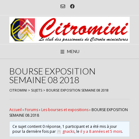
Skip
to
content
MENU
BOURSE EXPOSITION
SEMAINE 08 2018
CITROMINI
>
SUJETS
>
BOURSE EXPOSITION SEMAINE 08 2018
Accueil
›
Forums
›
Les bourses et expositions
›
BOURSE EXPOSITION
SEMAINE 08 2018
Ce sujet contient 0 réponse, 1 participant et a été mis à jour
pour la dernière fois par
gnacks
, le
il y a 8 années et 5 mois
.