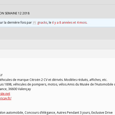
ON SEMAINE 12 2018
our la dernière fois par
gnacks
, le
il y a 8 années et 4 mois
.
AY
hicules de marque Citroën 2 CV et dérivés. Modèles réduits, affiches, etc.
is 1898, véhicules de pompiers, motos, vélos.Amis du Musée de l’Automobile 
tance, 36600 Valençay
te.net
ncay.fr/
Salon automobile, Concours d’élégance, Autres Pendant 3 jours, Exclusive Drive