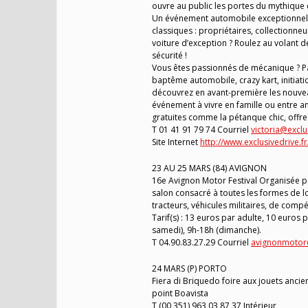
ouvre au public les portes du mythique 
Un événement automobile exceptionnel 
classiques : propriétaires, collectionn
voiture d’exception ? Roulez au volant de
sécurité !
Vous êtes passionnés de mécanique ? Pa
baptême automobile, crazy kart, initiat
découvrez en avant-première les nouvea
événement à vivre en famille ou entre am
gratuites comme la pétanque chic, offrez
T 01 41 91 79 74 Courriel
victoria@exclu
Site Internet
http://www.exclusivedrive.fr/
23 AU 25 MARS (84) AVIGNON
16e Avignon Motor Festival Organisée pa
salon consacré à toutes les formes de l
tracteurs, véhicules militaires, de compé
Tarif(s) : 13 euros par adulte, 10 euros 
samedi), 9h-18h (dimanche).
T 04.90.83.27.29 Courriel
avignonmotor
24 MARS (P) PORTO
Fiera di Briquedo foire aux jouets ancie
point Boavista
T (00 351) 963 03 87 37 Intérieur