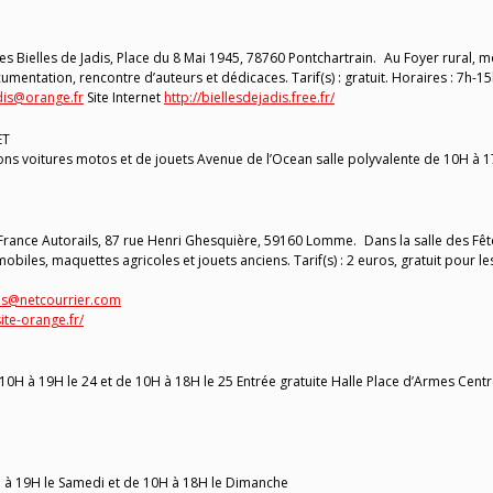
 Bielles de Jadis, Place du 8 Mai 1945, 78760 Pontchartrain. Au Foyer rural, 
mentation, rencontre d’auteurs et dédicaces. Tarif(s) : gratuit. Horaires : 7h-1
dis@orange.fr
Site Internet
http://biellesdejadis.free.fr/
ET
s voitures motos et de jouets Avenue de l’Ocean salle polyvalente de 10H à 
rance Autorails, 87 rue Henri Ghesquière, 59160 Lomme. Dans la salle des Fêt
biles, maquettes agricoles et jouets anciens. Tarif(s) : 2 euros, gratuit pour le
ils@netcourrier.com
ite-orange.fr/
à 19H le 24 et de 10H à 18H le 25 Entrée gratuite Halle Place d’Armes Cent
H à 19H le Samedi et de 10H à 18H le Dimanche