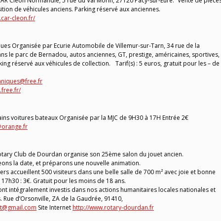
AR Cléon Normandie, 5 rue du Val Morin, 27120 Pacy-sur-Eure. Vente de pièce
ition de véhicules anciens. Parking réservé aux anciennes.
car-cleon.fr/
s Organisée par Ecurie Automobile de Villemur-sur-Tarn, 34 rue de la
ns le parc de Bernadou, autos anciennes, GT, prestige, américaines, sportives,
ng réservé aux véhicules de collection. Tarif(s) : 5 euros, gratuit pour les – de
niques@free.fr
free.fr/
ains voitures bateaux Organisée par la MJC de 9H30 à 17H Entrée 2€
@orange.fr
Rotary Club de Dourdan organise son 25ème salon du jouet ancien.
ons la date, et préparons une nouvelle animation.
ers accueillent 500 visiteurs dans une belle salle de 700 m² avec joie et bonne
17h30 : 3€. Gratuit pour les moins de 18 ans.
ont intégralement investis dans nos actions humanitaires locales nationales et
s. Rue d’Orsonville, ZA de la Gaudrée, 91410,
ot@gmail.com
Site Internet
http://www.rotary-dourdan.fr