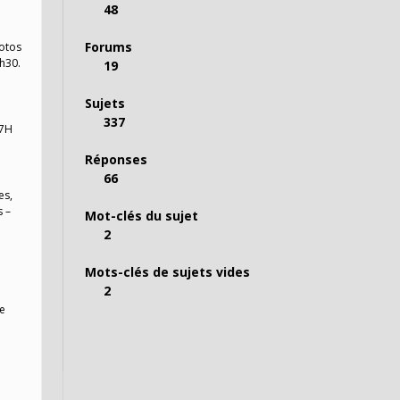
48
Forums
motos
5h30.
19
Sujets
337
17H
Réponses
66
es,
s –
Mot-clés du sujet
2
Mots-clés de sujets vides
2
re