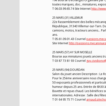
19e Bourse d’échanges Organisée par C
toutes marques, doc., miniatures, expos
T 06.03.99.65.74 Site Internet
http://www.
25 MARS (31) VILLEMUR
22e Rassemblement des belles mécanique
République, 31340 Villemur-sur-Tarn. Da
camions, motos, tracteurs anciens… Parki
ans.
T 05.61.09.01.43 Courriel
passions.meca
Site Internet
http://passions.mecaniques.
25 MARS (57) AY SUR MOSELLE
Bourse aux miniatures jouets anciens tr
T 03 87 73 81 93 Courriel
guy.cividiono
25 MARS (94) DOURDAN
Salon du jouet ancien Description : Le 
Pour le 25ème anniversaire nous change
50 exposants professionnels et particuli
humeur depuis 25 ans. Entrée de 8h30 à 
Buvette et repas chaud. Les bénéfices s
internationales. Adresse : Salle des fête
T 01 64 95 75 71 Courriel
arnaud.plech