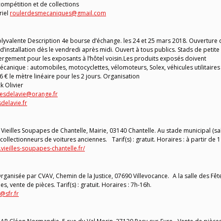
compétition et de collections
riel
roulerdesmecaniques@gmail.com
olyvalente Description 4e bourse d’échange. les 24 et 25 mars 2018. Ouverture 
d’installation dès le vendredi après midi. Ouvert à tous publics. Stads de petite
bergement pour les exposants à l’hôtel voisin.Les produits exposés doivent
canique : automobiles, motocyclettes, vélomoteurs, Solex, véhicules utilitaires
6 € le mètre linéaire pour les 2 jours. Organisation
k Olivier
pesdelavie@orange.fr
delavie.fr
Vieilles Soupapes de Chantelle, Mairie, 03140 Chantelle. Au stade municipal (sa
lectionneurs de voitures anciennes. Tarif(s) : gratuit. Horaires : à partir de 1
vieilles-soupapes-chantelle.fr/
anisée par CVAV, Chemin de la Justice, 07690 Villevocance. A la salle des Fêt
, vente de pièces. Tarif(s) : gratuit. Horaires : 7h-16h.
@sfr.fr