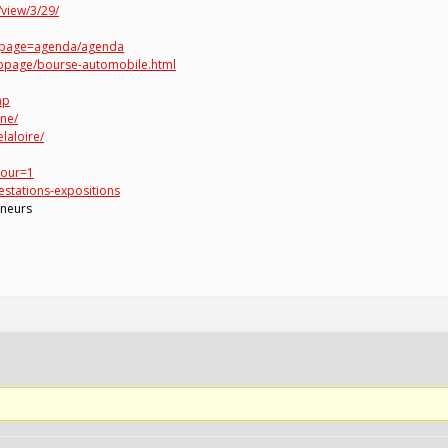
view/3/29/
p?page=agenda/agenda
bpage/bourse-automobile.html
hp
ne/
laloire/
tour=1
estations-expositions
ineurs