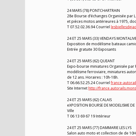
24 MARS (78) PONTCHARTRAIN
28e Bourse d’échanges Organisée par Les
et pièces motos antérieures à 1975, docu
T 07.52.02.36.94 Courriel
lesbiellesdeja
24 ET 25 MARS (33) VENDAYS MONTALIV
Exposition de modélisme bateaux camion
Entrée gratuite 30 Exposants
24 ET 25 MARS (62) QUEANT
Expo-bourse miniatures Organisée par F
modélisme ferroviaire, miniatures automo
de 12 ans. Horaires : 10h-18h.
T 06.66.52.25.24 Courriel
france-autora
Site Internet
http://france.autorails.mons
24 ET 25 MARS (62) CALAIS
eXPOSITION BOURSE DE MODELISME DE 10H 
Ville
T 06 13 69 67 19 Intérieur
24 ET 25 MARS (77) DAMMARIE LES LYS
Salon auto moto et collection de de 10