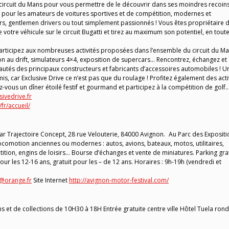
circuit du Mans pour vous permettre de le découvrir dans ses moindres recoins
pour les amateurs de voitures sportives et de compétition, modernes et
eurs, gentlemen drivers ou tout simplement passionnés ! Vous êtes propriétaire 
 votre véhicule sur le circuit Bugatti et tirez au maximum son potentiel, en tout
rticipez aux nombreuses activités proposées dans l’ensemble du circuit du Ma
ion au drift, simulateurs 4×4, exposition de supercars… Rencontrez, échangez et
utés des principaux constructeurs et fabricants d’accessoires automobiles ! U
is, car Exclusive Drive ce n’est pas que du roulage ! Profitez également des acti
-vous un dîner étoilé festif et gourmand et participez à la compétition de golf…
sivedrive.fr
fr/accueil/
r Trajectoire Concept, 28 rue Velouterie, 84000 Avignon. Au Parc des Expositi
ocomotion anciennes ou modernes : autos, avions, bateaux, motos, utilitaires,
tition, engins de loisirs… Bourse d’échanges et vente de miniatures. Parking grat
pour les 12-16 ans, gratuit pour les – de 12 ans. Horaires : 9h-19h (vendredi et
@orange.fr
Site Internet
http://avignon-motor-festival.com/
ns et de collections de 10H30 à 18H Entrée gratuite centre ville Hôtel Tuela rond