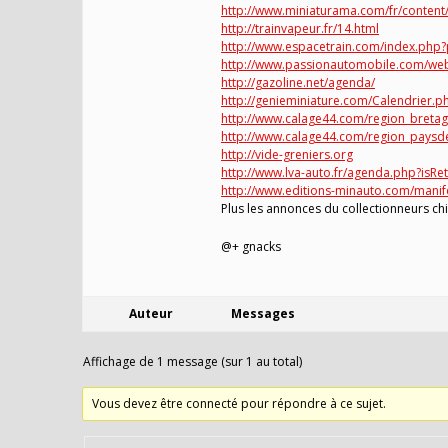
http://www.miniaturama.com/fr/content/
http://trainvapeur.fr/14.html
http://www.espacetrain.com/index.ph
http://www.passionautomobile.com/we
http://gazoline.net/agenda/
http://genieminiature.com/Calendrier.p
http://www.calage44.com/region_bretag
http://www.calage44.com/region_paysde
http://vide-greniers.org
http://www.lva-auto.fr/agenda.php?isRe
http://www.editions-minauto.com/manif
Plus les annonces du collectionneurs ch
@+ gnacks
Auteur
Messages
Affichage de 1 message (sur 1 au total)
Vous devez être connecté pour répondre à ce sujet.