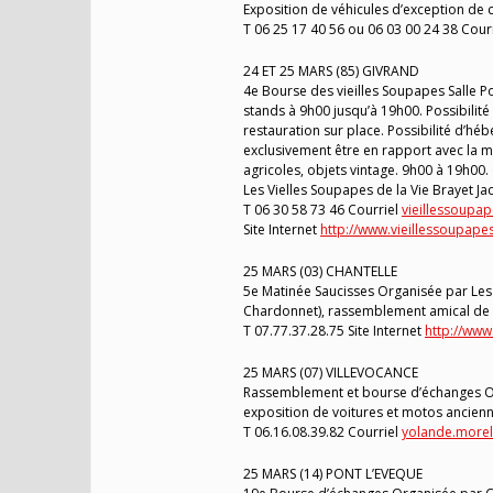
Exposition de véhicules d’exception de 
T 06 25 17 40 56 ou 06 03 00 24 38 Cour
24 ET 25 MARS (85) GIVRAND
4e Bourse des vieilles Soupapes Salle P
stands à 9h00 jusqu’à 19h00. Possibilité 
restauration sur place. Possibilité d’hé
exclusivement être en rapport avec la mé
agricoles, objets vintage. 9h00 à 19h00. 
Les Vielles Soupapes de la Vie Brayet Jac
T 06 30 58 73 46 Courriel
vieillessoupa
Site Internet
http://www.vieillessoupapes
25 MARS (03) CHANTELLE
5e Matinée Saucisses Organisée par Les 
Chardonnet), rassemblement amical de col
T 07.77.37.28.75 Site Internet
http://www.
25 MARS (07) VILLEVOCANCE
Rassemblement et bourse d’échanges Org
exposition de voitures et motos anciennes
T 06.16.08.39.82 Courriel
yolande.morel
25 MARS (14) PONT L’EVEQUE