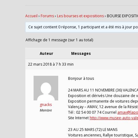
Accueil
›
Forums
›
Les bourses et expositions
›
BOURSE EXPOSITI
Ce sujet contient 0 réponse, 1 participant et a été mis à jour p
Affichage de 1 message (sur 1 au total)
Auteur
Messages
22 mars 2018 à 7 h 33 min
Bonjour à tous
24 MARS AU 11 NOVEMBRE (36) VALENC
Exposition et dérivés Une douzaine de vé
Exposition permanente de voitures depu
gnacks
Valençay – AMAV, 12 avenue de la Résis
Membre
Tél : 02 54 00 07 74 Courriel
amav@lapos
Site Internet
http://www.musee-auto-vale
23 AU 25 MARS (72) LE MANS
Voitures anciennes, Rallye touristique, 