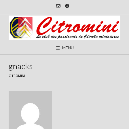
Skip
to
content
MENU
gnacks
CITROMINI