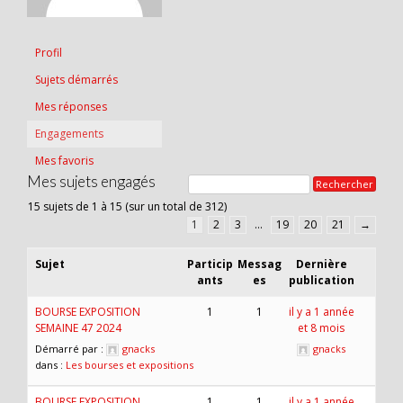
Profil
Sujets démarrés
Mes réponses
Engagements
Mes favoris
Mes sujets engagés
15 sujets de 1 à 15 (sur un total de 312)
1
2
3
…
19
20
21
→
Sujet
Particip
Messag
Dernière
ants
es
publication
BOURSE EXPOSITION
1
1
il y a 1 année
SEMAINE 47 2024
et 8 mois
Démarré par :
gnacks
gnacks
dans :
Les bourses et expositions
BOURSE EXPOSITION
1
1
il y a 1 année