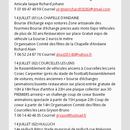
Amicale laique Richard johann
T 07 69 47 49 59 Courriel
virginierichard59283@gmail.com
14 JUILLET (61) LA CHAPELLE D’ANDAINE
Bourse d’échange expo voitures Zone artisanale des
fourmies Bourse d’échange pieces auto moto Expo Véhicules
de plus de 30 ans Restauration sur place Gratuit expo de
véhicule La bourse 2 euros le mètre
Organisation Comité des fêtes de la Chapelle d’Andaine
Richard Alain
T 06 52 24 87 76 Courriel
doug35140@yahoo.fr
14 JUILLET (62) COURCELLES LES LENS
3e Rassemblement de véhicules anciens à Courcelles les Lens
Cosec Carpentier (près du stade de football) Rassemblement
de voitures, motos anciennes + bourse d’échanges
(animations buvette restauration sur place) entrée gratuite de
10H à 18H feux d’artifice à 23H une plaque collector aux 30
PREMIERS arrivés) + un challenge coup de coeur Buvette
animations spectacle à partir de 15H jusque 23h Coup de
coeur à partir de 14H Organisation Comité des fêtes de
Courcelles les Lens Gryson Bruno
T 06 14 40 46 35 Courriel
gryson@hotmail.fr
14 JUILLET (62) HULLUCH
14e Hulluch Rétro Stade municipal de Hulluch rue Malvoisin