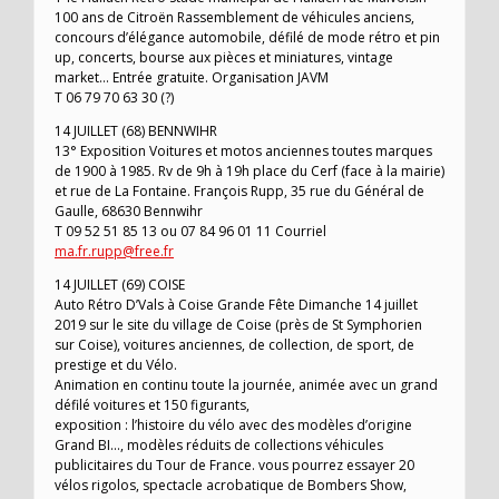
100 ans de Citroën Rassemblement de véhicules anciens,
concours d’élégance automobile, défilé de mode rétro et pin
up, concerts, bourse aux pièces et miniatures, vintage
market… Entrée gratuite. Organisation JAVM
T 06 79 70 63 30 (?)
14 JUILLET (68) BENNWIHR
13° Exposition Voitures et motos anciennes toutes marques
de 1900 à 1985. Rv de 9h à 19h place du Cerf (face à la mairie)
et rue de La Fontaine. François Rupp, 35 rue du Général de
Gaulle, 68630 Bennwihr
T 09 52 51 85 13 ou 07 84 96 01 11 Courriel
ma.fr.rupp@free.fr
14 JUILLET (69) COISE
Auto Rétro D’Vals à Coise Grande Fête Dimanche 14 juillet
2019 sur le site du village de Coise (près de St Symphorien
sur Coise), voitures anciennes, de collection, de sport, de
prestige et du Vélo.
Animation en continu toute la journée, animée avec un grand
défilé voitures et 150 figurants,
exposition : l’histoire du vélo avec des modèles d’origine
Grand BI…, modèles réduits de collections véhicules
publicitaires du Tour de France. vous pourrez essayer 20
vélos rigolos, spectacle acrobatique de Bombers Show,