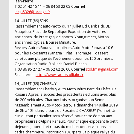
Jean-Pierre
T 02 51 42 15 11 – 06 84 53 22 05 Courriel
lecjp5326@orange.fr
14 JUILLET (89) SENS
Rassemblement auto-moto du 14 juillet Bd Garibaldi, BD
Maupéou, Place de République Exposition de voitures
anciennes, de Prestiges, de sports, Youngtimers, Motos
anciennes, Cycles, Bourse Miniature,
Revues, Autres Bourse aux pièces Auto-Moto Repas à 10 €
pour les exposants (Sangria + Plat + Fromage + dessert +
café) et une plaque de l’événement pour les 150 premiers.
Organisation Radio Stolliach Daniel Blanco
T 03 86 95 27 27 – 06 52 62 26 00 Courriel
stol.fm@gmail.com
Site Internet
https://www.radiostolliahc.fr
14 JUILLET (89) CHARBUY
Rassemblement Charbuy Auto Moto Rétro Parc du Châteu le
Rosaire Après le succès des précédentes éditions avec plus
de 200 véhicules, Charbuy Loisirs organise son 5éme
rassemblement Auto-Moto-Rétro, le dimanche 14 juillet 2019
de 8h à 18h dans le parc du Rosaire à CHARBUY (Yonne). Un
clin dil tout particulier sera réservé pour cette édition aux
propriétaires dAlpine Renault. Pour chaque exposant le petit
déjeuner, lapéritif et repas du midi seront servis dans un
cadre champêtre. Inscription 13€ /pers. La plaque rallye du