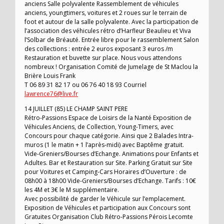
anciens Salle polyvalente Rassemblement de véhicules
anciens, youngtimers, voitures et 2 roues sur le terrain de
foot et autour de la salle polyvalente. Avec la participation de
l’association des véhicules rétro d’Harfleur Beaulieu et Viva
l’Solbar de Bréauté. Entrée libre pour le rassemblement Salon
des collections : entrée 2 euros exposant 3 euros /m
Restauration et buvette sur place. Nous vous attendons
nombreux ! Organisation Comité de Jumelage de St Maclou la
Brière Louis Frank
T 06 89 31 82 17 ou 06 76 40 18 93 Courriel
lawrence76@live.fr
14 JUILLET (85) LE CHAMP SAINT PERE
Rétro-Passions Espace de Loisirs de la Nanté Exposition de
Véhicules Anciens, de Collection, Young-Timers, avec
Concours pour chaque catégorie. Ainsi que 2 Balades Intra-
muros (1 le matin + 1 l’après-midi) avec Baptême gratuit.
Vide-Greniers/Bourses d’Echange. Animations pour Enfants et
Adultes. Bar et Restauration sur Site. Parking Gratuit sur Site
pour Voitures et Camping-Cars Horaires d’Ouverture : de
08h00 à 18h00 Vide-Greniers/Bourses d’Echange. Tarifs : 10€
les 4M et 3€ le M supplémentaire.
Avec possibilité de garder le Véhicule sur l’emplacement.
Exposition de Véhicules et participation aux Concours sont
Gratuites Organisation Club Rétro-Passions Pérois Lecomte