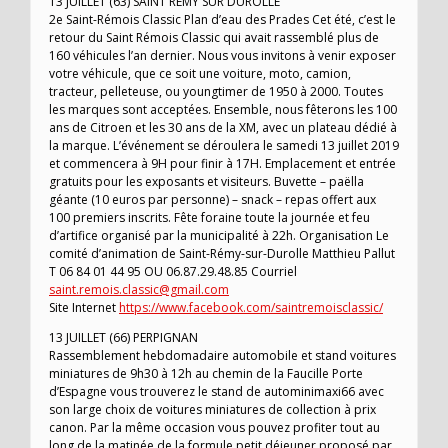
13 JUILLET (63) SAINT REMY SUR DUROLLE
2e Saint-Rémois Classic Plan d’eau des Prades Cet été, c’est le
retour du Saint Rémois Classic qui avait rassemblé plus de
160 véhicules l’an dernier. Nous vous invitons à venir exposer
votre véhicule, que ce soit une voiture, moto, camion,
tracteur, pelleteuse, ou youngtimer de 1950 à 2000. Toutes
les marques sont acceptées. Ensemble, nous fêterons les 100
ans de Citroen et les 30 ans de la XM, avec un plateau dédié à
la marque. L’événement se déroulera le samedi 13 juillet 2019
et commencera à 9H pour finir à 17H. Emplacement et entrée
gratuits pour les exposants et visiteurs. Buvette – paëlla
géante (10 euros par personne) – snack – repas offert aux
100 premiers inscrits. Fête foraine toute la journée et feu
d’artifice organisé par la municipalité à 22h. Organisation Le
comité d’animation de Saint-Rémy-sur-Durolle Matthieu Pallut
T 06 84 01 44 95 OU 06.87.29.48.85 Courriel
saint.remois.classic@gmail.com
Site Internet
https://www.facebook.com/saintremoisclassic/
13 JUILLET (66) PERPIGNAN
Rassemblement hebdomadaire automobile et stand voitures
miniatures de 9h30 à 12h au chemin de la Faucille Porte
d’Espagne vous trouverez le stand de autominimaxi66 avec
son large choix de voitures miniatures de collection à prix
canon. Par la même occasion vous pouvez profiter tout au
long de la matinée de la formule petit déjeuner proposé par