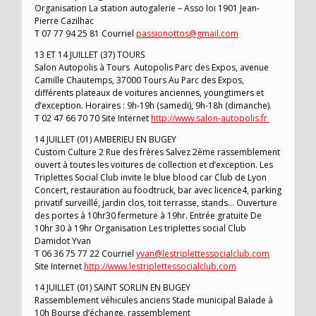
Organisation La station autogalerie – Asso loi 1901 Jean-
Pierre Cazilhac
T 07 77 94 25 81 Courriel
passionottos@gmail.com
13 ET 14 JUILLET (37) TOURS
Salon Autopolis à Tours Autopolis Parc des Expos, avenue
Camille Chautemps, 37000 Tours Au Parc des Expos,
différents plateaux de voitures anciennes, youngtimers et
d’exception. Horaires : 9h-19h (samedi), 9h-18h (dimanche).
T 02 47 66 70 70 Site Internet
http://www.salon-autopolis.fr
14 JUILLET (01) AMBERIEU EN BUGEY
Custom Culture 2 Rue des frères Salvez 2ème rassemblement
ouvert à toutes les voitures de collection et d’exception. Les
Triplettes Social Club invite le blue blood car Club de Lyon
Concert, restauration au foodtruck, bar avec licence4, parking
privatif surveillé, jardin clos, toit terrasse, stands… Ouverture
des portes à 10hr30 fermeture à 19hr. Entrée gratuite De
10hr 30 à 19hr Organisation Les triplettes social Club
Damidot Yvan
T 06 36 75 77 22 Courriel
yvan@lestriplettessocialclub.com
Site Internet
http://www.lestriplettessocialclub.com
14 JUILLET (01) SAINT SORLIN EN BUGEY
Rassemblement véhicules anciens Stade municipal Balade à
10h Bourse d’échange, rassemblement