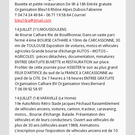
Buvette et petite restauration De 9h à 18h Entrée gratuite
Organisation Bleu16 Rhône-Alpes Dubois Fabienne
T 04 74 34 49 84 – 06 71 19 58 84 Courriel
bleu16ra@gmail.com
14 JUILLET (11) MOUSSOULENS
4e Bourse Cathare Rte de Bouillhonnac Dans un vaste parc
fermé 4 ème BOURSE CATHARE A 10mn de CARCASSONNE, 30
mn de TOULOUSE Exposition de voitures, motos et véhicules
agricoles Grande bourse d’échange AUTOS – MOTOS –
AGRICOLES : pièces détachées, documentation, miniatures
ENTREE GRATUITE BUVETTE et RESTAURATION sur place.
Profiter de cette journée pour ASSISTER le soir au plus grand
FEUX D’ARTIFICE du sud de la FRANCE à CARCASSONNE au
pied de la CITE. De 7 heures à 18 heures ENTREE GRATUITE
Organisation Cathare BV Organisation Vives Bernard
T 06 09 92 58 97
14 JUILLET (14) VARAVILLE (Le Home)
19e Auto/Moto Rétro Stade Jacques Péchaud Rassemblement
de véhicules anciens, voitures, camion, tracteur, caravaning,
motos… Bourse d’échange. Balade. Présentation des
véhicules et de leurs conducteurs. Ouvert aux véhicules de
plus de 30 ans (véhicules avant 1989). Animations.
L’inscription pour l’exposition de véhicules anciens est de 10