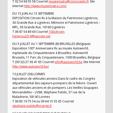
T 02 54 94 55 58 Courriel
museematra@romorantin.fr
Site
Internet
http://www.museematra.com/
DU 15 JUIN AU 15 SEPTEMBRE
EXPOSITION Citroën Rv à la Maison du Patrimoine Lignièrois,
36 Grande Rue à Lignières. Mémoire et Patrimoine Lignérois –
MPL, 36 Grande Rue, 18160 Lignières
T 06 87 54 89 64 Courriel
100citroen-
lignieres2019@laposte.net
DU 5 JUILLET AU 1 SEPTEMBRE (B) BRUXELLES (Belgique)
Exposition 100° Anniversaire Rv au musée Autoworld,
esplanade du Cinquantenaire à Bruxelles. Autoworld
Brussels, 11 Parc du Cinquantenaire, 1000 Bruxelles, Belgique
T (00 32) 27 36 41 65 Courriel
info@autoworld.be
Site Internet
http://www.autoworld.be/
13 JUILLET (58) LORMES
Exposition de véhicules anciens Dans le cadre du Congrès
départemental des sapeurs-pompiers de la Nièvre. Ouvert
aux véhicules anciens et de pompiers. Les Vieilles Soupapes
Morvandelles – LVSM, Stéphane Pulido, 37 rue de la
Maladrerie, 58140 Lormes
T 06 85 19 75 54 ou 09 64 15 55 65 Courriel
stephane.pulido@orange.fr