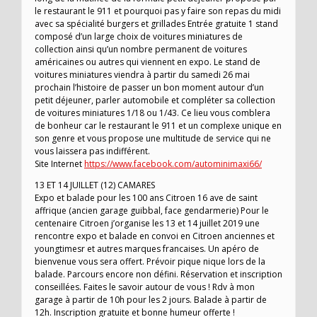
le restaurant le 911 et pourquoi pas y faire son repas du midi
avec sa spécialité burgers et grillades Entrée gratuite 1 stand
composé d’un large choix de voitures miniatures de
collection ainsi qu’un nombre permanent de voitures
américaines ou autres qui viennent en expo. Le stand de
voitures miniatures viendra à partir du samedi 26 mai
prochain l’histoire de passer un bon moment autour d’un
petit déjeuner, parler automobile et compléter sa collection
de voitures miniatures 1/18 ou 1/43. Ce lieu vous comblera
de bonheur car le restaurant le 911 et un complexe unique en
son genre et vous propose une multitude de service qui ne
vous laissera pas indifférent.
Site Internet
https://www.facebook.com/autominimaxi66/
13 ET 14 JUILLET (12) CAMARES
Expo et balade pour les 100 ans Citroen 16 ave de saint
affrique (ancien garage guibbal, face gendarmerie) Pour le
centenaire Citroen j’organise les 13 et 14 juillet 2019 une
rencontre expo et balade en convoi en Citroen anciennes et
youngtimesr et autres marques francaises. Un apéro de
bienvenue vous sera offert. Prévoir pique nique lors de la
balade. Parcours encore non défini. Réservation et inscription
conseillées. Faites le savoir autour de vous ! Rdv à mon
garage à partir de 10h pour les 2 jours. Balade à partir de
12h. Inscription gratuite et bonne humeur offerte !