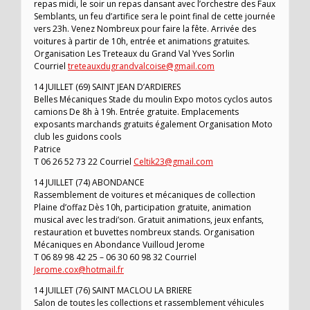
repas midi, le soir un repas dansant avec l’orchestre des Faux
Semblants, un feu d’artifice sera le point final de cette journée
vers 23h. Venez Nombreux pour faire la fête. Arrivée des
voitures à partir de 10h, entrée et animations gratuites.
Organisation Les Treteaux du Grand Val Yves Sorlin
Courriel
treteauxdugrandvalcoise@gmail.com
14 JUILLET (69) SAINT JEAN D’ARDIERES
Belles Mécaniques Stade du moulin Expo motos cyclos autos
camions De 8h à 19h. Entrée gratuite. Emplacements
exposants marchands gratuits également Organisation Moto
club les guidons cools
Patrice
T 06 26 52 73 22 Courriel
Celtik23@gmail.com
14 JUILLET (74) ABONDANCE
Rassemblement de voitures et mécaniques de collection
Plaine d’offaz Dès 10h, participation gratuite, animation
musical avec les tradi’son. Gratuit animations, jeux enfants,
restauration et buvettes nombreux stands. Organisation
Mécaniques en Abondance Vuilloud Jerome
T 06 89 98 42 25 – 06 30 60 98 32 Courriel
Jerome.cox@hotmail.fr
14 JUILLET (76) SAINT MACLOU LA BRIERE
Salon de toutes les collections et rassemblement véhicules