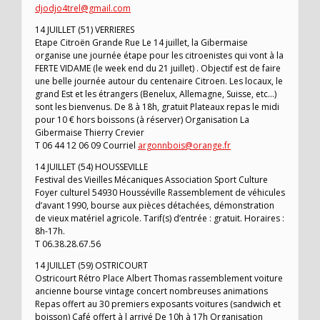
djodjo4trel@gmail.com
14 JUILLET (51) VERRIERES
Etape Citroën Grande Rue Le 14 juillet, la Gibermaise
organise une journée étape pour les citroenistes qui vont à la
FERTE VIDAME (le week end du 21 juillet) . Objectif est de faire
une belle journée autour du centenaire Citroen. Les locaux, le
grand Est et les étrangers (Benelux, Allemagne, Suisse, etc…)
sont les bienvenus. De 8 à 18h, gratuit Plateaux repas le midi
pour 10 € hors boissons (à réserver) Organisation La
Gibermaise Thierry Crevier
T 06 44 12 06 09 Courriel
argonnbois@orange.fr
14 JUILLET (54) HOUSSEVILLE
Festival des Vieilles Mécaniques Association Sport Culture
Foyer culturel 54930 Housséville Rassemblement de véhicules
d’avant 1990, bourse aux pièces détachées, démonstration
de vieux matériel agricole. Tarif(s) d’entrée : gratuit. Horaires :
8h-17h.
T 06.38.28.67.56
14 JUILLET (59) OSTRICOURT
Ostricourt Rétro Place Albert Thomas rassemblement voiture
ancienne bourse vintage concert nombreuses animations
Repas offert au 30 premiers exposants voitures (sandwich et
boisson) Café offert à l arrivé De 10h à 17h Organisation