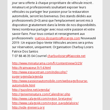
jour sera offerte à chaque propriétaire de véhicule inscrit .
Amateurs et professionnels souhaitant exposer leurs
véhicules ou partager leur passion pour la restauration
automobile, seront les bienvenus. Des stands dédiés aux
professionnels (3×3) ainsi que l’emplacement seront mis à
disposition gratuitement dans la limite de nos disponibilités.
Venez nombreux partager avec nous votre passion et votre
savoir-faire. Pour tous contact et renseignement aux
professionnels :
patrice.dossantos@orange.com
Nouveauté
2019 : Un espace Expo-Vente Véhicules anciens sera prévu
sur réservation, uniquement. Organisation Charbuy Loisirs
Patrice Dos Santos
T 07 88 46 35 04 Courriel
charbuyloisirs@laposte.net
http://www.miniaturama.com/fr/content/view/3/29/
http://trainvapeur.fr/14.html
http://www.espacetrain.com/index.php?
page=agenda/agenda
http://www.passionautomobile.com/webpage/bourse-
automobile.html
http://gazoline.net/agenda/
http://genieminiature.com/Calendrier.php
http://www.calage44.com/region_bretagne/
http://www.calage44.com/region_paysdelaloire/
http://vide-greniers.org