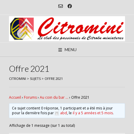
Skip
to
content
MENU
Offre 2021
CITROMINI
>
SUJETS
>
OFFRE 2021
Accueil
›
Forums
›
Au coin du bar …
›
Offre 2021
Ce sujet contient 0 réponse, 1 participant et a été mis à jour
pour la dernière fois par
abd
, le
il y a 5 années et 5 mois
.
Affichage de 1 message (sur 1 au total)