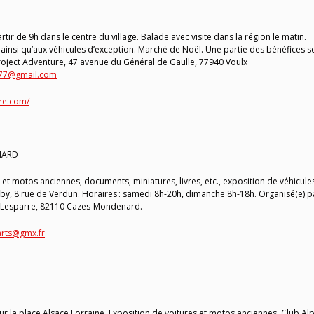
tir de 9h dans le centre du village. Balade avec visite dans la région le matin.
ainsi qu’aux véhicules d’exception. Marché de Noël. Une partie des bénéfices s
Project Adventure, 47 avenue du Général de Gaulle, 77940 Voulx
a77@gmail.com
re.com/
NARD
t motos anciennes, documents, miniatures, livres, etc., exposition de véhicule
by, 8 rue de Verdun. Horaires : samedi 8h-20h, dimanche 8h-18h. Organisé(e) p
it Lesparre, 82110 Cazes-Mondenard.
arts@gmx.fr
ur la place Alsace Lorraine. Exposition de voitures et motos anciennes. Club Al