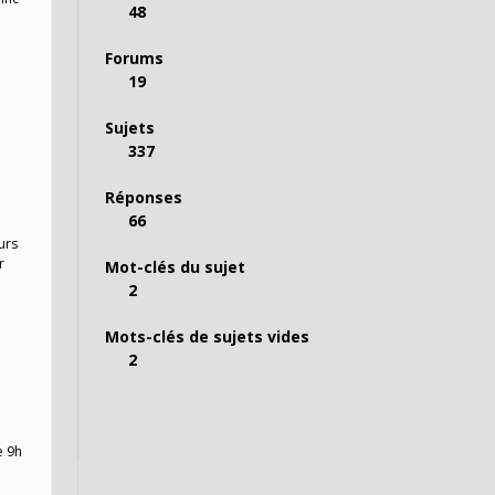
48
Forums
19
Sujets
337
Réponses
66
urs
r
Mot-clés du sujet
2
Mots-clés de sujets vides
2
e 9h