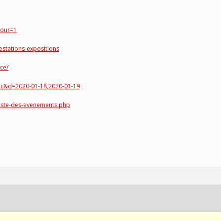
tour=1
estations-expositions
ce/
bdc&d=2020-01-18,2020-01-19
liste-des-evenements.php