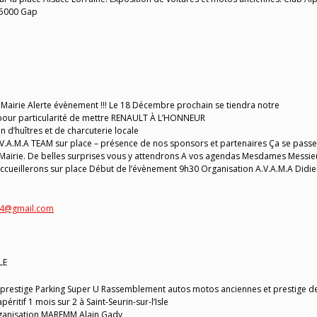
 05000 Gap
airie Alerte évènement !!! Le 18 Décembre prochain se tiendra notre
pour particularité de mettre RENAULT À L’HONNEUR
 d’huîtres et de charcuterie locale
 A.V.A.M.A TEAM sur place – présence de nos sponsors et partenaires Ça se passe
a Mairie. De belles surprises vous y attendrons A vos agendas Mesdames Messie
accueillerons sur place Début de l’évènement 9h30 Organisation A.V.A.M.A Didie
54@gmail.com
LE
 prestige Parking Super U Rassemblement autos motos anciennes et prestige d
péritif 1 mois sur 2 à Saint-Seurin-sur-l’Isle
rganisation MAREMM Alain Gady