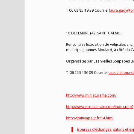
T 06 08 85 19 39 Courriel
laura.gady@or
18 DECEMBRE (42) SAINT GALMIER
Rencontres Exposition de véhicules ancie
municipal Joannès Moulard, à côté du Ca
Organisé(e) par Les Vieilles Soupapes 
T 06 25 54 36 09 Courriel
association.v
http://www.miniaturama.com/
http://www.espacetrain.com/index.ph
http://trainvapeur.fr/14.html
Bourses d’échanges, salons et ex