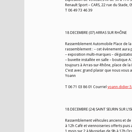
Renault Sport – CARS, 22 rue du Stade,
T 06 49 73 46 39
18 DECEMBRE (07) ARRAS SUR RHÔNE
Rassemblement Automobile Place de la M
rassemblement : – cet évènement aura 
– exposition multi-marques – dégustation
– buvette installée en salle – boutique
toujours à Arras-sur-Rhône, place de l
C’est avec grand plaisir que nous vous 
Yoann
T 06 71 03 86 01 Courriel
yoann.didier.
18 DECEMBRE (24) SAINT SEURIN SUR L’IS
Rassemblement véhicules anciens et de
à 12h Café et viennoiseries offerts puis a
1 mois sur 2 à Mussidan de 9h à 12h O