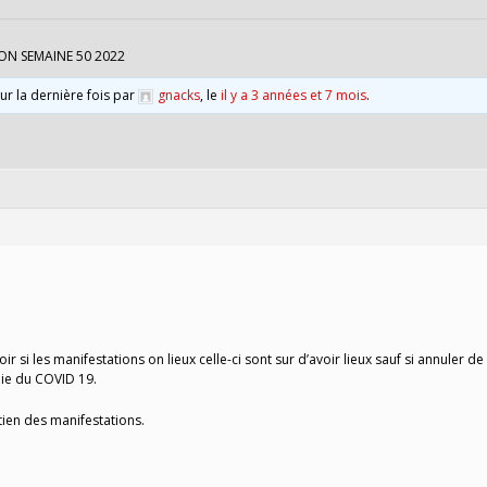
ON SEMAINE 50 2022
our la dernière fois par
gnacks
, le
il y a 3 années et 7 mois
.
oir si les manifestations on lieux celle-ci sont sur d’avoir lieux sauf si annuler de
ie du COVID 19.
tien des manifestations.