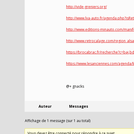
http://vide-greniers.org/
http://www.lva-auto.fr/agenda.php?isRe
http://www.editions-minauto.com/manif
http://www.retrocalage.com/region_alsa
https://brocabrac.fr/recherche?c=baj,
https://www.lesanciennes.com/agenda/
@+ gnacks
Auteur
Messages
Affichage de 1 message (sur 1 au total)
Vous devez être connecté pour répondre à ce sujet.