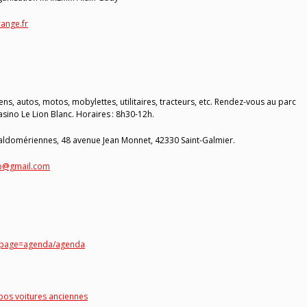
ange.fr
ns, autos, motos, mobylettes, utilitaires, tracteurs, etc. Rendez-vous au parc
sino Le Lion Blanc. Horaires : 8h30-12h.
Baldomériennes, 48 avenue Jean Monnet, 42330 Saint-Galmier.
sb@gmail.com
p?page=agenda/agenda
pos voitures anciennes