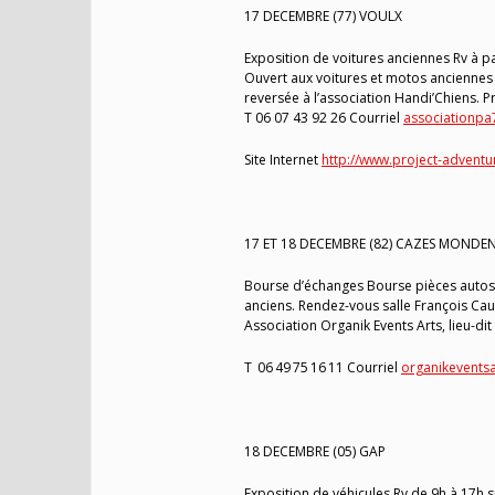
17 DECEMBRE (77) VOULX
Exposition de voitures anciennes Rv à par
Ouvert aux voitures et motos anciennes 
reversée à l’association Handi’Chiens. 
T 06 07 43 92 26 Courriel
associationp
Site Internet
http://www.project-adventu
17 ET 18 DECEMBRE (82) CAZES MONDE
Bourse d’échanges Bourse pièces autos e
anciens. Rendez-vous salle François Cau
Association Organik Events Arts, lieu-d
T 06 49 75 16 11 Courriel
organikevents
18 DECEMBRE (05) GAP
Exposition de véhicules Rv de 9h à 17h s