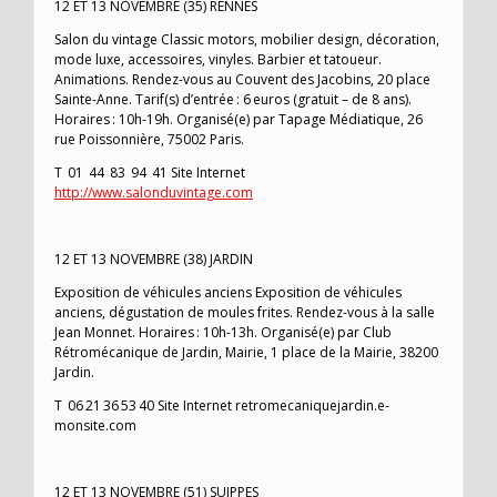
12 ET 13 NOVEMBRE (35) RENNES
Salon du vintage Classic motors, mobilier design, décoration,
mode luxe, accessoires, vinyles. Barbier et tatoueur.
Animations. Rendez-vous au Couvent des Jacobins, 20 place
Sainte-Anne. Tarif(s) d’entrée : 6 euros (gratuit – de 8 ans).
Horaires : 10h-19h. Organisé(e) par Tapage Médiatique, 26
rue Poissonnière, 75002 Paris.
T 01 44 83 94 41 Site Internet
http://www.salonduvintage.com
12 ET 13 NOVEMBRE (38) JARDIN
Exposition de véhicules anciens Exposition de véhicules
anciens, dégustation de moules frites. Rendez-vous à la salle
Jean Monnet. Horaires : 10h-13h. Organisé(e) par Club
Rétromécanique de Jardin, Mairie, 1 place de la Mairie, 38200
Jardin.
T 06 21 36 53 40 Site Internet retromecaniquejardin.e-
monsite.com
12 ET 13 NOVEMBRE (51) SUIPPES