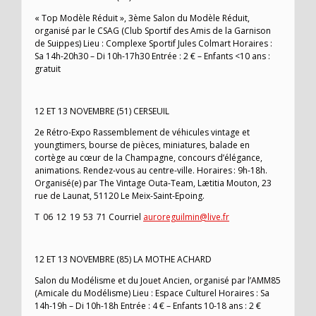
« Top Modèle Réduit », 3ème Salon du Modèle Réduit,
organisé par le CSAG (Club Sportif des Amis de la Garnison
de Suippes) Lieu : Complexe Sportif Jules Colmart Horaires :
Sa 14h-20h30 – Di 10h-17h30 Entrée : 2 € – Enfants <10 ans :
gratuit
12 ET 13 NOVEMBRE (51) CERSEUIL
2e Rétro-Expo Rassemblement de véhicules vintage et
youngtimers, bourse de pièces, miniatures, balade en
cortège au cœur de la Champagne, concours d’élégance,
animations. Rendez-vous au centre-ville. Horaires : 9h-18h.
Organisé(e) par The Vintage Outa-Team, Lætitia Mouton, 23
rue de Launat, 51120 Le Meix-Saint-Epoing.
T 06 12 19 53 71 Courriel
auroreguilmin@live.fr
12 ET 13 NOVEMBRE (85) LA MOTHE ACHARD
Salon du Modélisme et du Jouet Ancien, organisé par l’AMM85
(Amicale du Modélisme) Lieu : Espace Culturel Horaires : Sa
14h-19h – Di 10h-18h Entrée : 4 € – Enfants 10-18 ans : 2 €