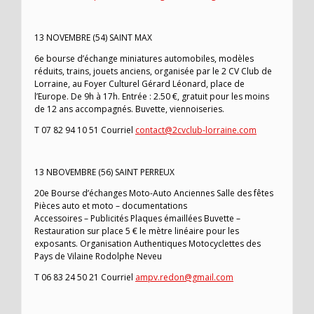
13 NOVEMBRE (54) SAINT MAX
6e bourse d’échange miniatures automobiles, modèles
réduits, trains, jouets anciens, organisée par le 2 CV Club de
Lorraine, au Foyer Culturel Gérard Léonard, place de
l’Europe. De 9h à 17h. Entrée : 2.50 €, gratuit pour les moins
de 12 ans accompagnés. Buvette, viennoiseries.
T 07 82 94 10 51 Courriel
contact@2cvclub-lorraine.com
13 NBOVEMBRE (56) SAINT PERREUX
20e Bourse d’échanges Moto-Auto Anciennes Salle des fêtes
Pièces auto et moto – documentations
Accessoires – Publicités Plaques émaillées Buvette –
Restauration sur place 5 € le mètre linéaire pour les
exposants. Organisation Authentiques Motocyclettes des
Pays de Vilaine Rodolphe Neveu
T 06 83 24 50 21 Courriel
ampv.redon@gmail.com