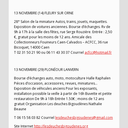
13 NOVEMBRE (14) FLEURY SUR ORNE
28° Salon de la miniature Autos, trains, jouets, maquettes.
Exposition de voitures anciennes. Bourse d’échanges. Rv de
9h à 17h à la salle des fêtes, rue Serge Rouzière. Entrée : 2,50
€, gratuit pour les moins de 12 ans. Amicale des
Collectionneurs Fouineurs Caen-Calvados – ACFCC, 36 rue
Bicoquet, 14000 Caen
T 02 31 50 21 90 ou 06 11 43 30 37 Courriel
acfcc@hotmail.fr
13 NOVEMBRE (29) PLONÉOUR LANVERN
Bourse d’échanges auto, moto, motoculture Halle Raphalen
Pièces d’occasion, accessoires, revues, miniatures…
Exposition de véhicules anciens Pour les exposants,
installation possible la veille à partir de 16h Buvette et petite
restauration De 9h à 18h Entrée 1.50€ ; moins de 12 ans
gratuit Organisation Les deuches Bigoudènes Nathalie
Beaune
T 06 15 58 03 82 Courriel
lesdeuchesbigoudenes@gmail.com
Site Internet
http://lesdeuchesbigoudenes.org