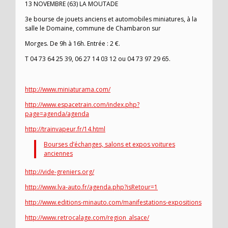
13 NOVEMBRE (63) LA MOUTADE
3e bourse de jouets anciens et automobiles miniatures, à la
salle le Domaine, commune de Chambaron sur
Morges. De 9h à 16h. Entrée : 2 €.
T 04 73 64 25 39, 06 27 14 03 12 ou 04 73 97 29 65.
http://www.miniaturama.com/
http://www.espacetrain.com/index.php?
page=agenda/agenda
http://trainvapeur.fr/14.html
Bourses d’échanges, salons et expos voitures
anciennes
http://vide-greniers.org/
http://www.lva-auto.fr/agenda.php?isRetour=1
http://www.editions-minauto.com/manifestations-expositions
http://www.retrocalage.com/region_alsace/