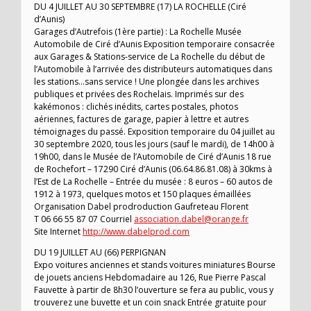
DU 4 JUILLET AU 30 SEPTEMBRE (17) LA ROCHELLE (Ciré
d’Aunis)
Garages d’Autrefois (1ère partie) : La Rochelle Musée
Automobile de Ciré d’Aunis Exposition temporaire consacrée
aux Garages & Stations-service de La Rochelle du début de
l’Automobile à l’arrivée des distributeurs automatiques dans
les stations…sans service ! Une plongée dans les archives
publiques et privées des Rochelais. Imprimés sur des
kakémonos : clichés inédits, cartes postales, photos
aériennes, factures de garage, papier à lettre et autres
témoignages du passé. Exposition temporaire du 04 juillet au
30 septembre 2020, tous les jours (sauf le mardi), de 14h00 à
19h00, dans le Musée de l’Automobile de Ciré d’Aunis 18 rue
de Rochefort – 17290 Ciré d’Aunis (06.64.86.81.08) à 30kms à
l’Est de La Rochelle – Entrée du musée : 8 euros – 60 autos de
1912 à 1973, quelques motos et 150 plaques émaillées
Organisation Dabel prodroduction Gaufreteau Florent
T 06 66 55 87 07 Courriel
association.dabel@orange.fr
Site Internet
http://www.dabelprod.com
DU 19 JUILLET AU (66) PERPIGNAN
Expo voitures anciennes et stands voitures miniatures Bourse
de jouets anciens Hebdomadaire au 126, Rue Pierre Pascal
Fauvette à partir de 8h30 l’ouverture se fera au public, vous y
trouverez une buvette et un coin snack Entrée gratuite pour