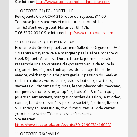
Site Internet
http://www.club-automobile-lapalisse.com
11 OCTOBRE (31) TOURNEFEUILLE
Rétrojouets Club CCAM 216 route de Seysses, 31100
Toulouse Jouets anciens et miniatures automobiles.
Tarif(s) d’entrée : gratuit. Horaires : 9h-17h.
T 06 63 72 09 10 Site Internet
http://www.retrojouets.com
11 OCTOBRE (43) LE PUY EN VELAY
Brocante du Geek et jouets anciens Salle des Orgues de 9H à
17H Entrée payante 2€ Ne manquez pas la 1ère Brocante du
Geek & Jouets Anciens… Durant toute la journée, ce salon
rassemble une soixantaine d’exposants venus de toute la
région et des régions limitrophes, dont l’objectif est de
vendre, d’échanger ou de partager leur passion du Geek et
de la miniature : Autos, trains, avions, bateaux, tracteurs,
saynètes ou dioramas, figurines, legos, playmobils, meccano,
maquettes, modélisme, poupées, bois tôle & mécanique,
jouets et jeux anciens, mangas, consoles de salon, jeux vidéo,
comics, bandes dessinées, jeux de société, figurines, livres de
SF, Fantasy et Fantastique, dvd, films cultes, jeux de cartes,
goodies de séries TV actuelles et rétros…etc.
Site Internet
https://www.facebook.com/events/2047190675416069/
11 OCTOBRE (76) PAVILLY