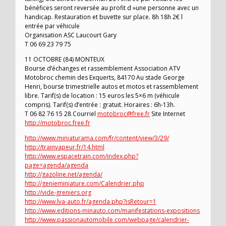
bénéfices seront reversée au profit d »une personne avec un
handicap. Restauration et buvette sur place. 8h 18h 2€ l
entrée par véhicule
Organisation ASC Laucourt Gary
T 06 69 23 79 75
11 OCTOBRE (84) MONTEUX
Bourse d’échanges et rassemblement Association ATV
Motobroc chemin des Exquerts, 84170 Au stade George
Henri, bourse trimestrielle autos et motos et rassemblement
libre. Tarif(s) de location : 15 euros les 5×6 m (véhicule
compris). Tarif(s) d’entrée : gratuit. Horaires : 6h-13h.
T 06 82 76 15 28 Courriel
motobroc@free.fr
Site Internet
http://motobroc.free.fr
http://www.miniaturama.com/fr/content/view/3/29/
http://trainvapeur.fr/14.html
http://www.espacetrain.com/index.php?
page=agenda/agenda
http://gazoline.net/agenda/
http://genieminiature.com/Calendrier.php
http://vide-greniers.org
http://www.lva-auto.fr/agenda.php?isRetour=1
http://www.editions-minauto.com/manifestations-expositions
http://www.passionautomobile.com/webpage/calendrier-