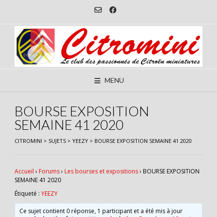
Skip
to
content
MENU
BOURSE EXPOSITION
SEMAINE 41 2020
CITROMINI
>
SUJETS
>
YEEZY
>
BOURSE EXPOSITION SEMAINE 41 2020
Accueil
›
Forums
›
Les bourses et expositions
›
BOURSE EXPOSITION
SEMAINE 41 2020
Étiqueté :
YEEZY
Ce sujet contient 0 réponse, 1 participant et a été mis à jour