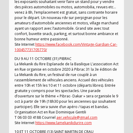
les exposants souhaitant venir faire un stand pour y vendre
des pièces automobiles ou motos, automobilia, revues etc…
venez à 8h, l’emplacement est gratuit, sans contrainte horaire
pour le départ. Un nouveau rdv sur perpignan pour les
amateurs d’automobile anciennes et motos, village marchand
ayant un rapport avec l’automobile. Grand site avec tout
confort, buvette snack, parking, et surtout bonne ambiance et
bonne humeur entre passionné.
Site Internet
https://www.facebook.com/Vintage-Gardian-Car-
100457731705770/
DU 9 AU 11 OCTOBRE (31) PIBRAC
La Mekanik du Rire Esplanade de la Basilique L’association Act
en Rue organise en octobre 2020 à Pibrac 31 la 3e édition de
La Mekanik du Rire, un festival de rue couplé à un
rassemblement de véhicules anciens. Accueil des véhicules
entre 10h et 15h les 10 et 11 octobre (départs libres). Entrée
gratuite y compris pour les spectacles. Une parade
d’ouverture sur le thème « Pibrac- Dakar » sera organisée le 9
oct à partir de 19h (18h30 pour les anciennes qui souhaitent
participer). Elle sera suivie d’un apéro / tapas et bandas.
Organisation Act en Rue Dominique Gentili
T 06 03 03 4188 Courriel
aer.vehicule@gmail.com
Site Internet
https://www.lamekanikdurire.com
10 ET 11 OCTOBRE (13) SAINT MARTIN DE CRAU