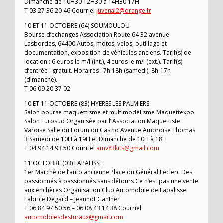
Dimanche de 10H30 12H30 à 14H30 17H
T 03 27 36 20 46 Courriel
juvenal2@orange.fr
10 ET 11 OCTOBRE (64) SOUMOULOU
Bourse d’échanges Association Route 64 32 avenue
Lasbordes, 64400 Autos, motos, vélos, outillage et
documentation, exposition de véhicules anciens. Tarif(s) de
location : 6 euros le m/l (int.), 4 euros le m/l (ext.). Tarif(s)
d’entrée : gratuit. Horaires : 7h-18h (samedi), 8h-17h
(dimanche).
T 06 09 20 37 02
10 ET 11 OCTOBRE (83) HYERES LES PALMIERS
Salon bourse maquettisme et multimodélisme Maquettexpo
Salon Eurosud Organisée par l’ Association Maquettiste
Varoise Salle du Forum du Casino Avenue Ambroise Thomas
3 Samedi de 10H à 19H et Dimanche de 10H à 18H
T 04 94 14 93 50 Courriel
amv83kits@gmail.com
11 OCTOBRE (03) LAPALISSE
1er Marché de l’auto ancienne Place du Général Leclerc Des
passionnés à passionnés sans détours Ce n’est pas une vente
aux enchères Organisation Club Automobile de Lapalisse
Fabrice Degard – Jeannot Ganther
T 06 84 97 50 56 – 06 08 43 14 38 Courriel
automobilesdesturaux@gmail.com