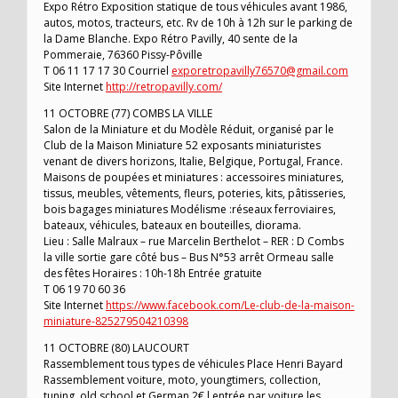
Expo Rétro Exposition statique de tous véhicules avant 1986,
autos, motos, tracteurs, etc. Rv de 10h à 12h sur le parking de
la Dame Blanche. Expo Rétro Pavilly, 40 sente de la
Pommeraie, 76360 Pissy-Pôville
T 06 11 17 17 30 Courriel
exporetropavilly76570@gmail.com
Site Internet
http://retropavilly.com/
11 OCTOBRE (77) COMBS LA VILLE
Salon de la Miniature et du Modèle Réduit, organisé par le
Club de la Maison Miniature 52 exposants miniaturistes
venant de divers horizons, Italie, Belgique, Portugal, France.
Maisons de poupées et miniatures : accessoires miniatures,
tissus, meubles, vêtements, fleurs, poteries, kits, pâtisseries,
bois bagages miniatures Modélisme :réseaux ferroviaires,
bateaux, véhicules, bateaux en bouteilles, diorama.
Lieu : Salle Malraux – rue Marcelin Berthelot – RER : D Combs
la ville sortie gare côté bus – Bus N°53 arrêt Ormeau salle
des fêtes Horaires : 10h-18h Entrée gratuite
T 06 19 70 60 36
Site Internet
https://www.facebook.com/Le-club-de-la-maison-
miniature-825279504210398
11 OCTOBRE (80) LAUCOURT
Rassemblement tous types de véhicules Place Henri Bayard
Rassemblement voiture, moto, youngtimers, collection,
tuning, old school et German 2€ l entrée par voiture les