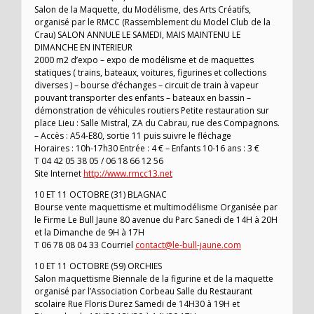
Salon de la Maquette, du Modélisme, des Arts Créatifs,
organisé par le RMCC (Rassemblement du Model Club de la
Crau) SALON ANNULE LE SAMEDI, MAIS MAINTENU LE
DIMANCHE EN INTERIEUR
2000 m2 d’expo – expo de modélisme et de maquettes
statiques ( trains, bateaux, voitures, figurines et collections
diverses ) – bourse d’échanges – circuit de train à vapeur
pouvant transporter des enfants – bateaux en bassin –
démonstration de véhicules routiers Petite restauration sur
place Lieu : Salle Mistral, ZA du Cabrau, rue des Compagnons.
– Accès : A54-E80, sortie 11 puis suivre le fléchage
Horaires : 10h-17h30 Entrée : 4 € – Enfants 10-16 ans : 3 €
T 04 42 05 38 05 / 06 18 66 12 56
Site Internet
http://www.rmcc13.net
10 ET 11 OCTOBRE (31) BLAGNAC
Bourse vente maquettisme et multimodélisme Organisée par
le Firme Le Bull Jaune 80 avenue du Parc Sanedi de 14H à 20H
et la Dimanche de 9H à 17H
T 06 78 08 04 33 Courriel
contact@le-bull-jaune.com
10 ET 11 OCTOBRE (59) ORCHIES
Salon maquettisme Biennale de la figurine et de la maquette
organisé par l’Association Corbeau Salle du Restaurant
scolaire Rue Floris Durez Samedi de 14H30 à 19H et