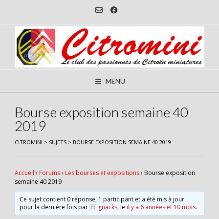
Skip
to
content
MENU
Bourse exposition semaine 40
2019
CITROMINI
>
SUJETS
>
BOURSE EXPOSITION SEMAINE 40 2019
Accueil
›
Forums
›
Les bourses et expositions
›
Bourse exposition
semaine 40 2019
Ce sujet contient 0 réponse, 1 participant et a été mis à jour
pour la dernière fois par
gnacks
, le
il y a 6 années et 10 mois
.