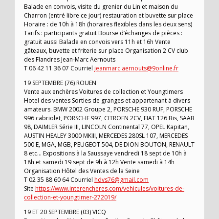
Balade en convois, visite du grenier du Lin et maison du
Charron (entré libre ce jour) restauration et buvette sur place
Horaire : de 10h à 18h (horaires flexibles dans les deux sens)
Tarifs : participants gratuit Bourse d’échanges de pièces :
gratuit aussi Balade en convois vers 11h et 16h Vente
gâteaux, buvette et friterie sur place Organisation 2 CV club
des Flandres Jean-Marc Aernouts
T 06 42 11 36 07 Courriel
jeanmarc.aernouts@9online.fr
19 SEPTEMBRE (76) ROUEN
Vente aux enchères Voitures de collection et Youngtimers
Hotel des ventes Sorties de granges et appartenant à divers
amateurs. BMW 2002 Groupe 2, PORSCHE 930 RUF, PORSCHE
996 cabriolet, PORSCHE 997, CITROEN 2CV, FIAT 126 Bis, SAAB
98, DAIMLER Série III, LINCOLN Continental 77, OPEL Kapitan,
AUSTIN HEALEY 3000 MKIII, MERCEDES 280SL 107, MERCEDES
500 E, MGA, MGB, PEUGEOT 504, DE DION BOUTON, RENAULT
8 etc… Expositions à la Saussaye vendredi 18 sept de 10h à
18h et samedi 19 sept de 9h à 12h Vente samedi à 14h
Organisation Hôtel des Ventes de la Seine
T 02 35 88 60 64 Courriel
hdvs76@gmail.com
Site
https://www.interencheres.com/vehicules/voitures-de-
collection-et-youngtimer-272019/
19 ET 20 SEPTEMBRE (03) VICQ