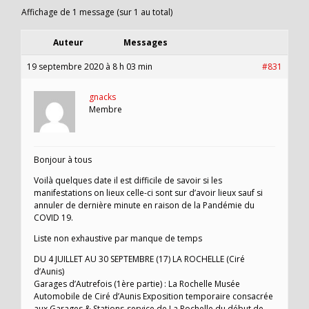
Affichage de 1 message (sur 1 au total)
Auteur
Messages
19 septembre 2020 à 8 h 03 min
#831
gnacks
Membre
Bonjour à tous
Voilà quelques date il est difficile de savoir si les
manifestations on lieux celle-ci sont sur d’avoir lieux sauf si
annuler de dernière minute en raison de la Pandémie du
COVID 19.
Liste non exhaustive par manque de temps
DU 4 JUILLET AU 30 SEPTEMBRE (17) LA ROCHELLE (Ciré
d’Aunis)
Garages d’Autrefois (1ère partie) : La Rochelle Musée
Automobile de Ciré d’Aunis Exposition temporaire consacrée
aux Garages & Stations-service de La Rochelle du début de