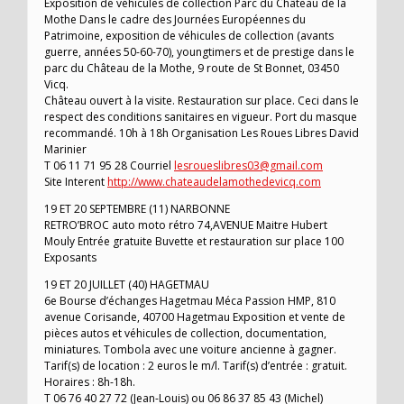
Exposition de véhicules de collection Parc du Château de la
Mothe Dans le cadre des Journées Européennes du
Patrimoine, exposition de véhicules de collection (avants
guerre, années 50-60-70), youngtimers et de prestige dans le
parc du Château de la Mothe, 9 route de St Bonnet, 03450
Vicq.
Château ouvert à la visite. Restauration sur place. Ceci dans le
respect des conditions sanitaires en vigueur. Port du masque
recommandé. 10h à 18h Organisation Les Roues Libres David
Marinier
T 06 11 71 95 28 Courriel
lesroueslibres03@gmail.com
Site Interent
http://www.chateaudelamothedevicq.com
19 ET 20 SEPTEMBRE (11) NARBONNE
RETRO’BROC auto moto rétro 74,AVENUE Maitre Hubert
Mouly Entrée gratuite Buvette et restauration sur place 100
Exposants
19 ET 20 JUILLET (40) HAGETMAU
6e Bourse d’échanges Hagetmau Méca Passion HMP, 810
avenue Corisande, 40700 Hagetmau Exposition et vente de
pièces autos et véhicules de collection, documentation,
miniatures. Tombola avec une voiture ancienne à gagner.
Tarif(s) de location : 2 euros le m/l. Tarif(s) d’entrée : gratuit.
Horaires : 8h-18h.
T 06 76 40 27 72 (Jean-Louis) ou 06 86 37 85 43 (Michel)