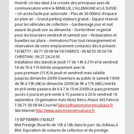
Hoerdt. Un lieu situé à la croisée des principaux axes de
communication entre le BENELUX, L’ALLEMAGNE et LA SUISSE :
– Un accès facile par autoroute – Plus de 36 000m2 d’espace
en plein air – Grand parking visiteurs gratuit – Espace réservé
pour les véhicules de collection – Gardiennage jour et nuit
assuré du jeudi soir au dimanche – Soirée/diner organisé
pour les boursiers vendredi et samedi soir – Restauration et
buvettes sur place – Animations Pour tout renseignement et
réservation de votre emplacement contactez dés à présent :
Tél BETTY : 06 71 00 09 94 Tél FABRICE : 06 86 55 00 56 Tél
CHRISTIAN : 06 27 24 24 93
Installation des stands le jeudi 17 de 14h à 21h et le vendredi
18 de 7h à 11h Entrée uniquement avec le
pass premium (15 €) le jeudi et vendredi mais valable
jusqu’au dimanche 20/09 Ouverture au public le samedi 19/09
de 9h à 19h (6€) le dimanche 20/09 de 9h a 17h (6€) L’entrée
en pré-vente passera de 6 à 7 le 19 et 20/09 Le pass premium
(accès 3 jours) en pré-vente à 15 passera à 20 le vendredi 18
septembre. Organisation Auto Moto Retro Alsace SAS Fabrice
T 06 71 00 09 94 Courriel
fabrice@automotoretroalsace.fr
Site Internet
http://www.automotoretroalsace.fr
19 SEPTEMBRE (18) BLET
Blet Prestige Show Rv de 10h à 18h dans le parc du château à
Blet. Exposition de voitures de collection et de prestige.