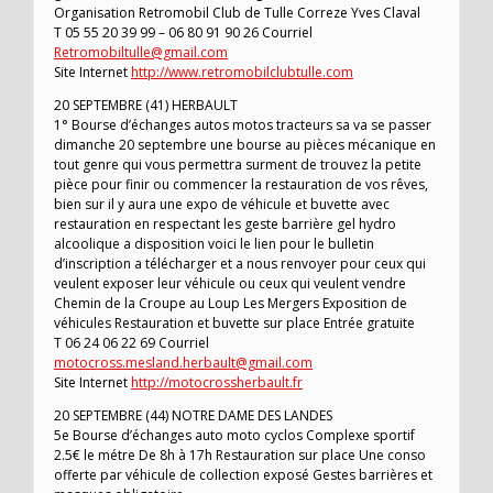
Organisation Retromobil Club de Tulle Correze Yves Claval
T 05 55 20 39 99 – 06 80 91 90 26 Courriel
Retromobiltulle@gmail.com
Site Internet
http://www.retromobilclubtulle.com
20 SEPTEMBRE (41) HERBAULT
1° Bourse d’échanges autos motos tracteurs sa va se passer
dimanche 20 septembre une bourse au pièces mécanique en
tout genre qui vous permettra surment de trouvez la petite
pièce pour finir ou commencer la restauration de vos rêves,
bien sur il y aura une expo de véhicule et buvette avec
restauration en respectant les geste barrière gel hydro
alcoolique a disposition voici le lien pour le bulletin
d’inscription a télécharger et a nous renvoyer pour ceux qui
veulent exposer leur véhicule ou ceux qui veulent vendre
Chemin de la Croupe au Loup Les Mergers Exposition de
véhicules Restauration et buvette sur place Entrée gratuite
T 06 24 06 22 69 Courriel
motocross.mesland.herbault@gmail.com
Site Internet
http://motocrossherbault.fr
20 SEPTEMBRE (44) NOTRE DAME DES LANDES
5e Bourse d’échanges auto moto cyclos Complexe sportif
2.5€ le métre De 8h à 17h Restauration sur place Une conso
offerte par véhicule de collection exposé Gestes barrières et