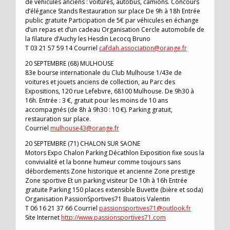
de véhicules anciens : voitures, autobus, camions. Concours
d’élégance Stands Restauration sur place De 9h à 18h Entrée
public gratuite Participation de 5€ par véhicules en échange
d’un repas et d’un cadeau Organisation Cercle automobile de
la filature d’Auchy les Hesdin Lecocq Bruno
T 03 21 57 59 14 Courriel
cafdah.association@orange.fr
20 SEPTEMBRE (68) MULHOUSE
83e bourse internationale du Club Mulhouse 1/43e de
voitures et jouets anciens de collection, au Parc des
Expositions, 120 rue Lefebvre, 68100 Mulhouse. De 9h30 à
16h. Entrée : 3 €, gratuit pour les moins de 10 ans
accompagnés (de 8h à 9h30 : 10 €). Parking gratuit,
restauration sur place.
Courriel
mulhouse43@orange.fr
20 SEPTEMBRE (71) CHALON SUR SAONE
Motors Expo Chalon Parking Décathlon Exposition fixe sous la
convivialité et la bonne humeur comme toujours sans
débordements Zone historique et ancienne Zone prestige
Zone sportive Et un parking visiteur De 10h à 16h Entrée
gratuite Parking 150 places extensible Buvette (bière et soda)
Organisation PassionSportives71 Buatois Valentin
T 06 16 21 37 66 Courriel
passionsportives71@outlook.fr
Site Internet
http://www.passionsportives71.com