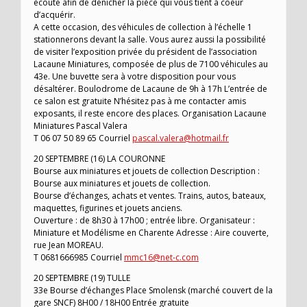
écoute afin de dénicher la pièce qui vous tient à coeur
d’acquérir.
A cette occasion, des véhicules de collection à l’échelle 1
stationnerons devant la salle. Vous aurez aussi la possibilité
de visiter l’exposition privée du président de l’association
Lacaune Miniatures, composée de plus de 7100 véhicules au
43e. Une buvette sera à votre disposition pour vous
désaltérer. Boulodrome de Lacaune de 9h à 17h L’entrée de
ce salon est gratuite N’hésitez pas à me contacter amis
exposants, il reste encore des places. Organisation Lacaune
Miniatures Pascal Valera
T 06 07 50 89 65 Courriel
pascal.valera@hotmail.fr
20 SEPTEMBRE (16) LA COURONNE
Bourse aux miniatures et jouets de collection Description :
Bourse aux miniatures et jouets de collection.
Bourse d’échanges, achats et ventes. Trains, autos, bateaux,
maquettes, figurines et jouets anciens.
Ouverture : de 8h30 à 17h00 ; entrée libre. Organisateur :
Miniature et Modélisme en Charente Adresse : Aire couverte,
rue Jean MOREAU.
T 0681666985 Courriel
mmc16@net-c.com
20 SEPTEMBRE (19) TULLE
33e Bourse d’échanges Place Smolensk (marché couvert de la
gare SNCF) 8H00 / 18H00 Entrée gratuite