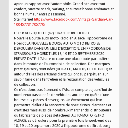
ayant un rapport avec l’automobile. Grand site avec tout
confort, buvette snack, parking, et surtout bonne ambiance et
bonne humeur entre passionné.
Site Internet
https://www.facebook.com/Vintage-Gardian-Car-
100457731705770/
DU 18 AU 20 JUILLET (67) STRASBOURG HOERDT
Nouvelle Bourse auto moto Rétro en Alsace Hippodrome de
Hoerdt LA NOUVELLE BOURSE AUTO MOTO RETRO SE
DEROULERA DANS UN LIEU D’EXCEPTION, L’HIPPODROME DE
STRASBOURG HOERDT LES 18, 19 ET 20 SEPTEMBRE 2020
PRENEZ DATE ! L’Alsace occupe une place toute particulière
dans le monde de l’automobile de collection. Des marques
prestigieuses y sont nées (BUGATTI, MATHIS, DE DIETRICH) et
autour d’elles des artisans d’arts qui ont su perpétuer leur
savoir faire dans l’entretien et la restauration des véhicules
de collection.
Ce n’est donc pas étonnant si l’Alsace compte aujourd’hui de
nombreux passionnés de véhicules anciens en quête d’une
bourse aux pièces d’envergure. Un événement qui leur
permettra d’aller à la rencontre de spécialistes, d’artisans et
d’artistes mais aussi de nombreux marchands, distributeurs
ou fabricants de pièces détachées. AUTO-MOTO RETRO
ALSACE, se déroulera pour la première fois le week-end des
18, 19 et 20 septembre 2020 à l’hippodrome de Strasbourg-