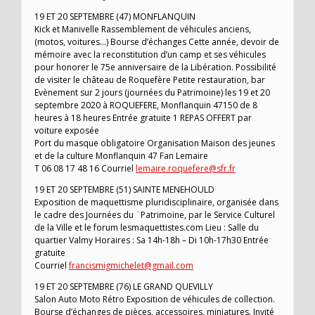
19 ET 20 SEPTEMBRE (47) MONFLANQUIN
Kick et Manivelle Rassemblement de véhicules anciens,
(motos, voitures…) Bourse d’échanges Cette année, devoir de
mémoire avec la reconstitution d’un camp et ses véhicules
pour honorer le 75e anniversaire de la Libération. Possibilité
de visiter le château de Roquefère Petite restauration, bar
Evènement sur 2 jours (journées du Patrimoine) les 19 et 20
septembre 2020 à ROQUEFERE, Monflanquin 47150 de 8
heures à 18 heures Entrée gratuite 1 REPAS OFFERT par
voiture exposée
Port du masque obligatoire Organisation Maison des jeunes
et de la culture Monflanquin 47 Fan Lemaire
T 06 08 17 48 16 Courriel
lemaire.roquefere@sfr.fr
19 ET 20 SEPTEMBRE (51) SAINTE MENEHOULD
Exposition de maquettisme pluridisciplinaire, organisée dans
le cadre des Journées du ¨Patrimoine, par le Service Culturel
de la Ville et le forum lesmaquettistes.com Lieu : Salle du
quartier Valmy Horaires : Sa 14h-18h – Di 10h-17h30 Entrée
gratuite
Courriel
francismigmichelet@gmail.com
19 ET 20 SEPTEMBRE (76) LE GRAND QUEVILLY
Salon Auto Moto Rétro Exposition de véhicules de collection.
Bourse d’échanges de pièces, accessoires, miniatures. Invité