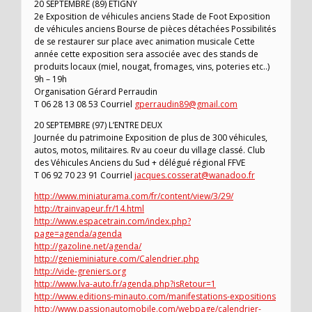
20 SEPTEMBRE (89) ETIGNY
2e Exposition de véhicules anciens Stade de Foot Exposition
de véhicules anciens Bourse de pièces détachées Possibilités
de se restaurer sur place avec animation musicale Cette
année cette exposition sera associée avec des stands de
produits locaux (miel, nougat, fromages, vins, poteries etc..)
9h – 19h
Organisation Gérard Perraudin
T 06 28 13 08 53 Courriel
gperraudin89@gmail.com
20 SEPTEMBRE (97) L’ENTRE DEUX
Journée du patrimoine Exposition de plus de 300 véhicules,
autos, motos, militaires. Rv au coeur du village classé. Club
des Véhicules Anciens du Sud + délégué régional FFVE
T 06 92 70 23 91 Courriel
jacques.cosserat@wanadoo.fr
http://www.miniaturama.com/fr/content/view/3/29/
http://trainvapeur.fr/14.html
http://www.espacetrain.com/index.php?
page=agenda/agenda
http://gazoline.net/agenda/
http://genieminiature.com/Calendrier.php
http://vide-greniers.org
http://www.lva-auto.fr/agenda.php?isRetour=1
http://www.editions-minauto.com/manifestations-expositions
http://www.passionautomobile.com/webpage/calendrier-