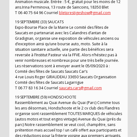
Animation musicale. Entrée : 5 €, gratuit pour les moins de 12
ans.Irina Perminova, 13 route de Saincoins, 18350 Blet
T 06 40 75 64 96 Courriel
bletprestigeshow@gmail.com
19 SEPTEMBRE (33) SAUCATS
Expo-Bourse Place de la Mairie Le comité des fêtes de
Saucats en partenariat avec les Calandres d’antan de
Gradignan, organise une exposition de véhicules anciens ou
d’exception ainsi qu’une bourse auto, moto. Suite à la
situation sanitaire actuelle, une partie des bénéfices sera
reversée à l’Institut Pasteur via la FFVE. Alors n’hésitez pas à
venir nombreuses et nombreux pour une très belle journée.
Les réservations sont à envoyer avant le 05/09/2020 à :
Comité des fêtes de Saucats Saucats Car’s
4 rue Louis Roger GIRAUDEAU 33650 Saucats Organisation
Comité des fêtes de Saucats Lagarrigue
T 06 77 83 16 34 Courriel
saucats.cars@gmail.com
19 SEPTEMBRE (59) HONDSCHOOTE
Rassemblement au Quai Avenue du Quai (Parc) Comme tous
les ans désormais, Hondschoote et le 2 cv club des Flandres
organise sont rassemblement TOUTES MARQUES de véhicules
(autos motos et tout engins vintage) Avenue du Quai (prés du
parc) Notre rassemblement se veut cool, champêtre, sans
prétention mais accueil top ! un café offert aux participants et
des réductions pour la friterie voisine aux premiers arrivants.