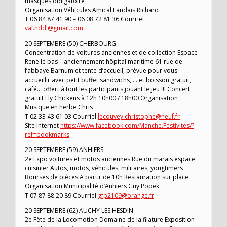
masques obligatoire
Organisation Véhicules Amical Landais Richard
T 06 84 87 41 90 – 06 08 72 81 36 Courriel
val.nddl@gmail.com
20 SEPTEMBRE (50) CHERBOURG
Concentration de voitures anciennes et de collection Espace
René le bas – anciennement hôpital maritime 61 rue de
l’abbaye Barnum et tente d’accueil, prévue pour vous
accueillir avec petit buffet sandwichs, … et boisson gratuit,
café… offert à tout les participants jouant le jeu !!! Concert
gratuit Fly Chickens à 12h 10h00 / 18h00 Organisation
Musique en herbe Chris
T 02 33 43 61 03 Courriel
lecouvey.christophe@neuf.fr
Site Internet
https://www.facebook.com/Manche.Festivites/?
ref=bookmarks
20 SEPTEMBRE (59) ANHIERS
2e Expo voitures et motos anciennes Rue du marais espace
cuisinier Autos, motos, véhicules, militaires, yougtimers
Bourses de pièces A partir de 10h Restauration sur place
Organisation Municipalité d’Anhiers Guy Popek
T 07 87 88 20 89 Courriel
gfp2109@orange.fr
20 SEPTEMBRE (62) AUCHY LES HESDIN
2e Fête de la Locomotion Domaine de la filature Exposition