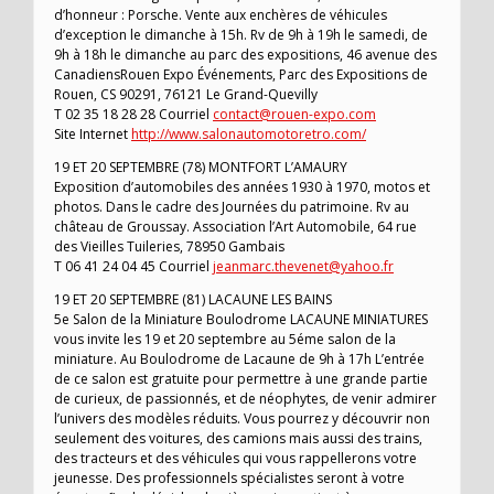
d’honneur : Porsche. Vente aux enchères de véhicules
d’exception le dimanche à 15h. Rv de 9h à 19h le samedi, de
9h à 18h le dimanche au parc des expositions, 46 avenue des
CanadiensRouen Expo Événements, Parc des Expositions de
Rouen, CS 90291, 76121 Le Grand-Quevilly
T 02 35 18 28 28 Courriel
contact@rouen-expo.com
Site Internet
http://www.salonautomotoretro.com/
19 ET 20 SEPTEMBRE (78) MONTFORT L’AMAURY
Exposition d’automobiles des années 1930 à 1970, motos et
photos. Dans le cadre des Journées du patrimoine. Rv au
château de Groussay. Association l’Art Automobile, 64 rue
des Vieilles Tuileries, 78950 Gambais
T 06 41 24 04 45 Courriel
jeanmarc.thevenet@yahoo.fr
19 ET 20 SEPTEMBRE (81) LACAUNE LES BAINS
5e Salon de la Miniature Boulodrome LACAUNE MINIATURES
vous invite les 19 et 20 septembre au 5éme salon de la
miniature. Au Boulodrome de Lacaune de 9h à 17h L’entrée
de ce salon est gratuite pour permettre à une grande partie
de curieux, de passionnés, et de néophytes, de venir admirer
l’univers des modèles réduits. Vous pourrez y découvrir non
seulement des voitures, des camions mais aussi des trains,
des tracteurs et des véhicules qui vous rappellerons votre
jeunesse. Des professionnels spécialistes seront à votre