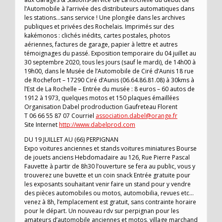
l’Automobile à l’arrivée des distributeurs automatiques dans
les stations…sans service ! Une plongée dans les archives
publiques et privées des Rochelais. Imprimés sur des
kakémonos : clichés inédits, cartes postales, photos
aériennes, factures de garage, papier à lettre et autres
témoignages du passé. Exposition temporaire du 04 juillet au
30 septembre 2020, tous les jours (sauf le mardi), de 14h00 à
19h00, dans le Musée de l’Automobile de Ciré d’Aunis 18 rue
de Rochefort – 17290 Ciré d’Aunis (06.64.86.81.08) à 30kms à
l’Est de La Rochelle – Entrée du musée : 8 euros – 60 autos de
1912 à 1973, quelques motos et 150 plaques émaillées
Organisation Dabel prodroduction Gaufreteau Florent
T 06 66 55 87 07 Courriel
association.dabel@orange.fr
Site Internet
http://www.dabelprod.com
DU 19 JUILLET AU (66) PERPIGNAN
Expo voitures anciennes et stands voitures miniatures Bourse
de jouets anciens Hebdomadaire au 126, Rue Pierre Pascal
Fauvette à partir de 8h30 l’ouverture se fera au public, vous y
trouverez une buvette et un coin snack Entrée gratuite pour
les exposants souhaitant venir faire un stand pour y vendre
des pièces automobiles ou motos, automobilia, revues etc…
venez à 8h, l’emplacement est gratuit, sans contrainte horaire
pour le départ. Un nouveau rdv sur perpignan pour les
amateurs d’automobile anciennes et motos, village marchand