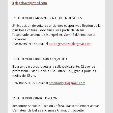
lrglegabaye@gmail.com
11 SEPTEMBRE (34) SAINT GENIÈS DES MOURGUES
2° Exposition de voitures anciennes et sportives Élection de la
plus belle voiture. Food truck. Rv à partir de 9h sur
l’esplanade, avenue de Montpellier. Comité d’Animation Li
Generous
T 06 62 55 91 14 Courriel
berenger.mazard@gmail.com
11 SEPTEMBRE (38) BOURGOIN JALLIEU
Bourse train autos jouets à la salle polyvalente, 92 avenue
professeur Tixier. De 9h a 16h. Entrée : 2 €, gratuit pour les
moins de 15 ans.
T 07 88 55 05 77 Courriel
omnibusbj38@gmail.com
11 SEPTEMBRE (38) ROUSSILLON
Rencontre Annuelle Place du Château Rassemblement annuel
d’amateur de belles anciennes Animation, buvette,