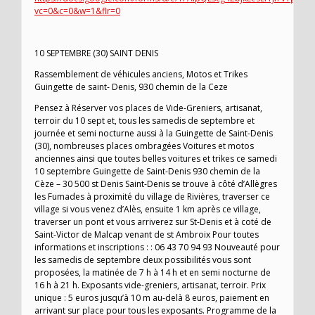
vc=0&c=0&w=1&flr=0
10 SEPTEMBRE (30) SAINT DENIS
Rassemblement de véhicules anciens, Motos et Trikes
Guingette de saint- Denis, 930 chemin de la Ceze
Pensez à Réserver vos places de Vide-Greniers, artisanat,
terroir du 10 sept et, tous les samedis de septembre et
journée et semi nocturne aussi à la Guingette de Saint-Denis
(30), nombreuses places ombragées Voitures et motos
anciennes ainsi que toutes belles voitures et trikes ce samedi
10 septembre Guingette de Saint-Denis 930 chemin de la
Cèze – 30 500 st Denis Saint-Denis se trouve à côté d’Allègres
les Fumades à proximité du village de Rivières, traverser ce
village si vous venez d’Alès, ensuite 1 km après ce village,
traverser un pont et vous arriverez sur St-Denis et à coté de
Saint-Victor de Malcap venant de st Ambroix Pour toutes
informations et inscriptions : : 06 43 70 94 93 Nouveauté pour
les samedis de septembre deux possibilités vous sont
proposées, la matinée de 7 h à 14 h et en semi nocturne de
16 h à 21 h. Exposants vide-greniers, artisanat, terroir. Prix
unique : 5 euros jusqu’à 10 m au-delà 8 euros, paiement en
arrivant sur place pour tous les exposants. Programme de la