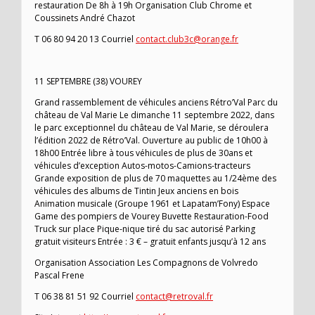
restauration De 8h à 19h Organisation Club Chrome et
Coussinets André Chazot
T 06 80 94 20 13 Courriel
contact.club3c@orange.fr
11 SEPTEMBRE (38) VOUREY
Grand rassemblement de véhicules anciens Rétro’Val Parc du
château de Val Marie Le dimanche 11 septembre 2022, dans
le parc exceptionnel du château de Val Marie, se déroulera
l’édition 2022 de Rétro’Val. Ouverture au public de 10h00 à
18h00 Entrée libre à tous véhicules de plus de 30ans et
véhicules d’exception Autos-motos-Camions-tracteurs
Grande exposition de plus de 70 maquettes au 1/24ème des
véhicules des albums de Tintin Jeux anciens en bois
Animation musicale (Groupe 1961 et Lapatam’Fony) Espace
Game des pompiers de Vourey Buvette Restauration-Food
Truck sur place Pique-nique tiré du sac autorisé Parking
gratuit visiteurs Entrée : 3 € – gratuit enfants jusqu’à 12 ans
Organisation Association Les Compagnons de Volvredo
Pascal Frene
T 06 38 81 51 92 Courriel
contact@retroval.fr