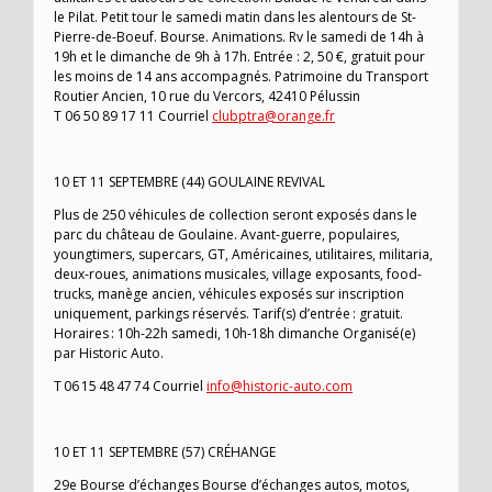
le Pilat. Petit tour le samedi matin dans les alentours de St-
Pierre-de-Boeuf. Bourse. Animations. Rv le samedi de 14h à
19h et le dimanche de 9h à 17h. Entrée : 2, 50 €, gratuit pour
les moins de 14 ans accompagnés. Patrimoine du Transport
Routier Ancien, 10 rue du Vercors, 42410 Pélussin
T 06 50 89 17 11 Courriel
clubptra@orange.fr
10 ET 11 SEPTEMBRE (44) GOULAINE REVIVAL
Plus de 250 véhicules de collection seront exposés dans le
parc du château de Goulaine. Avant-guerre, populaires,
youngtimers, supercars, GT, Américaines, utilitaires, militaria,
deux-roues, animations musicales, village exposants, food-
trucks, manège ancien, véhicules exposés sur inscription
uniquement, parkings réservés. Tarif(s) d’entrée : gratuit.
Horaires : 10h-22h samedi, 10h-18h dimanche Organisé(e)
par Historic Auto.
T 06 15 48 47 74 Courriel
info@historic-auto.com
10 ET 11 SEPTEMBRE (57) CRÉHANGE
29e Bourse d’échanges Bourse d’échanges autos, motos,