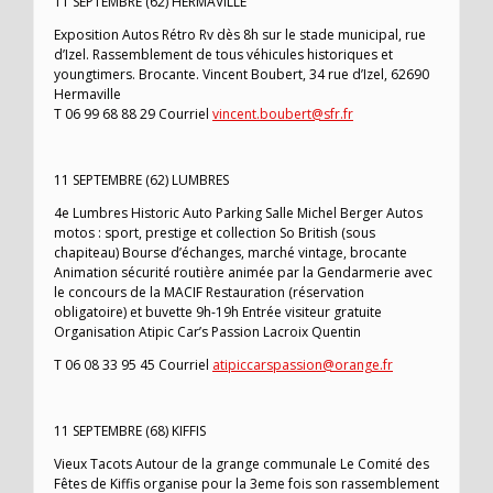
11 SEPTEMBRE (62) HERMAVILLE
Exposition Autos Rétro Rv dès 8h sur le stade municipal, rue
d’Izel. Rassemblement de tous véhicules historiques et
youngtimers. Brocante. Vincent Boubert, 34 rue d’Izel, 62690
Hermaville
T 06 99 68 88 29 Courriel
vincent.boubert@sfr.fr
11 SEPTEMBRE (62) LUMBRES
4e Lumbres Historic Auto Parking Salle Michel Berger Autos
motos : sport, prestige et collection So British (sous
chapiteau) Bourse d’échanges, marché vintage, brocante
Animation sécurité routière animée par la Gendarmerie avec
le concours de la MACIF Restauration (réservation
obligatoire) et buvette 9h-19h Entrée visiteur gratuite
Organisation Atipic Car’s Passion Lacroix Quentin
T 06 08 33 95 45 Courriel
atipiccarspassion@orange.fr
11 SEPTEMBRE (68) KIFFIS
Vieux Tacots Autour de la grange communale Le Comité des
Fêtes de Kiffis organise pour la 3eme fois son rassemblement