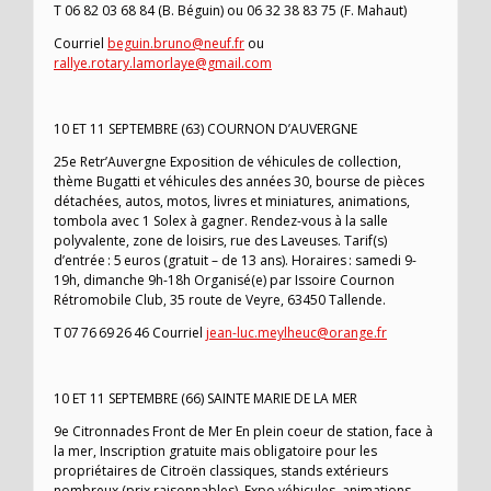
T 06 82 03 68 84 (B. Béguin) ou 06 32 38 83 75 (F. Mahaut)
Courriel
beguin.bruno@neuf.fr
ou
rallye.rotary.lamorlaye@gmail.com
10 ET 11 SEPTEMBRE (63) COURNON D’AUVERGNE
25e Retr’Auvergne Exposition de véhicules de collection,
thème Bugatti et véhicules des années 30, bourse de pièces
détachées, autos, motos, livres et miniatures, animations,
tombola avec 1 Solex à gagner. Rendez-vous à la salle
polyvalente, zone de loisirs, rue des Laveuses. Tarif(s)
d’entrée : 5 euros (gratuit – de 13 ans). Horaires : samedi 9-
19h, dimanche 9h-18h Organisé(e) par Issoire Cournon
Rétromobile Club, 35 route de Veyre, 63450 Tallende.
T 07 76 69 26 46 Courriel
jean-luc.meylheuc@orange.fr
10 ET 11 SEPTEMBRE (66) SAINTE MARIE DE LA MER
9e Citronnades Front de Mer En plein coeur de station, face à
la mer, Inscription gratuite mais obligatoire pour les
propriétaires de Citroën classiques, stands extérieurs
nombreux (prix raisonnables). Expo véhicules, animations