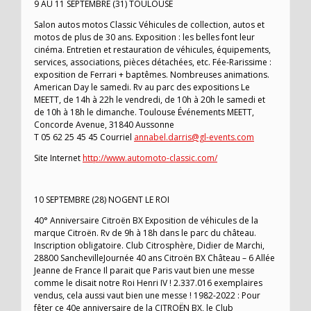
9 AU 11 SEPTEMBRE (31) TOULOUSE
Salon autos motos Classic Véhicules de collection, autos et
motos de plus de 30 ans. Exposition : les belles font leur
cinéma. Entretien et restauration de véhicules, équipements,
services, associations, pièces détachées, etc. Fée-Rarissime :
exposition de Ferrari + baptêmes. Nombreuses animations.
American Day le samedi. Rv au parc des expositions Le
MEETT, de 14h à 22h le vendredi, de 10h à 20h le samedi et
de 10h à 18h le dimanche. Toulouse Événements MEETT,
Concorde Avenue, 31840 Aussonne
T 05 62 25 45 45 Courriel
annabel.darris@gl-events.com
Site Internet
http://www.automoto-classic.com/
10 SEPTEMBRE (28) NOGENT LE ROI
40° Anniversaire Citroën BX Exposition de véhicules de la
marque Citroën. Rv de 9h à 18h dans le parc du château.
Inscription obligatoire. Club Citrosphère, Didier de Marchi,
28800 SanchevilleJournée 40 ans Citroën BX Château – 6 Allée
Jeanne de France Il parait que Paris vaut bien une messe
comme le disait notre Roi Henri IV ! 2.337.016 exemplaires
vendus, cela aussi vaut bien une messe ! 1982-2022 : Pour
fêter ce 40e anniversaire de la CITROËN BX, le Club