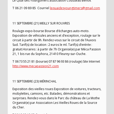
Le Quai des Youngtimers association Cousseau Benoit
T 06 21 09 89 85 Courriel
lequaidesyoungtimers@gmail.com
11 SEPTEMBRE (21) MEILLY SUR ROUVRES
Roulage-expo-bourse Bourse d’échanges auto-moto.
Exposition de véhicules anciens et d’exception, roulage sur le
circuit à partir de 9h. Rendez-vous sur le circuit de l’Auxois
Sud. Tarif(s) de location : 2 euros le ml. Tarif(s) d’entrée :
gratuit.Horaires : à partir de 7h Organisé(e) par Méca Passion
21, 1 bis rue du Sophora, 21410 Fleurey-sur-Ouche.
T 06 73 55 21 81 (bourse) 07 87 96 93 86 (roulage) Site Internet
http://www.mecapassion21.com
11 SEPTEMBRE (23) MÉRINCHAL
Exposition des vieilles roues Exposition de voitures, tracteurs,
mobylettes, camions, etc. Balades, démonstrations et
surprises. Rendez-vous dans le Parc du château de La Mothe
Organisé(e) par Association Les Vieilles Roues de la Source
du Cher.