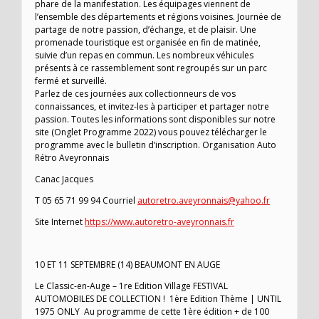
phare de la manifestation. Les équipages viennent de
l’ensemble des départements et régions voisines. Journée de
partage de notre passion, d’échange, et de plaisir. Une
promenade touristique est organisée en fin de matinée,
suivie d’un repas en commun. Les nombreux véhicules
présents à ce rassemblement sont regroupés sur un parc
fermé et surveillé.
Parlez de ces journées aux collectionneurs de vos
connaissances, et invitez-les à participer et partager notre
passion. Toutes les informations sont disponibles sur notre
site (Onglet Programme 2022) vous pouvez télécharger le
programme avec le bulletin d’inscription. Organisation Auto
Rétro Aveyronnais
Canac Jacques
T 05 65 71 99 94 Courriel
autoretro.aveyronnais@yahoo.fr
Site Internet
https://www.autoretro-aveyronnais.fr
10 ET 11 SEPTEMBRE (14) BEAUMONT EN AUGE
Le Classic-en-Auge – 1re Edition Village FESTIVAL
AUTOMOBILES DE COLLECTION ! 1ère Edition Thème | UNTIL
1975 ONLY Au programme de cette 1ère édition + de 100