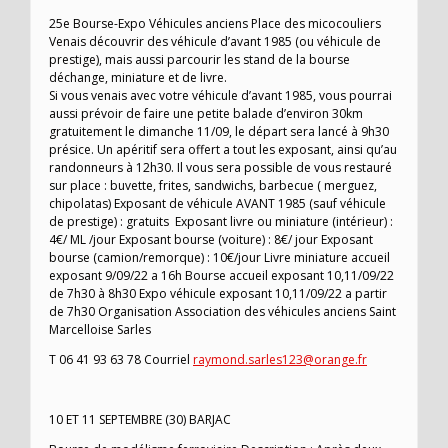
25e Bourse-Expo Véhicules anciens Place des micocouliers
Venais découvrir des véhicule d’avant 1985 (ou véhicule de
prestige), mais aussi parcourir les stand de la bourse
déchange, miniature et de livre.
Si vous venais avec votre véhicule d’avant 1985, vous pourrai
aussi prévoir de faire une petite balade d’environ 30km
gratuitement le dimanche 11/09, le départ sera lancé à 9h30
présice. Un apéritif sera offert a tout les exposant, ainsi qu’au
randonneurs à 12h30. Il vous sera possible de vous restauré
sur place : buvette, frites, sandwichs, barbecue ( merguez,
chipolatas) Exposant de véhicule AVANT 1985 (sauf véhicule
de prestige) : gratuits Exposant livre ou miniature (intérieur) :
4€/ ML /jour Exposant bourse (voiture) : 8€/ jour Exposant
bourse (camion/remorque) : 10€/jour Livre miniature accueil
exposant 9/09/22 a 16h Bourse accueil exposant 10,11/09/22
de 7h30 à 8h30 Expo véhicule exposant 10,11/09/22 a partir
de 7h30 Organisation Association des véhicules anciens Saint
Marcelloise Sarles
T 06 41 93 63 78 Courriel
raymond.sarles123@orange.fr
10 ET 11 SEPTEMBRE (30) BARJAC