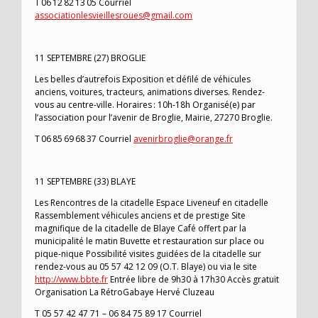
T 06 12 82 13 05 Courriel
associationlesvieillesroues@gmail.com
11 SEPTEMBRE (27) BROGLIE
Les belles d’autrefois Exposition et défilé de véhicules
anciens, voitures, tracteurs, animations diverses. Rendez-
vous au centre-ville. Horaires : 10h-18h Organisé(e) par
l’association pour l’avenir de Broglie, Mairie, 27270 Broglie.
T 06 85 69 68 37 Courriel
avenirbroglie@orange.fr
11 SEPTEMBRE (33) BLAYE
Les Rencontres de la citadelle Espace Liveneuf en citadelle
Rassemblement véhicules anciens et de prestige Site
magnifique de la citadelle de Blaye Café offert par la
municipalité le matin Buvette et restauration sur place ou
pique-nique Possibilité visites guidées de la citadelle sur
rendez-vous au 05 57 42 12 09 (O.T. Blaye) ou via le site
http://www.bbte.fr
Entrée libre de 9h30 à 17h30 Accès gratuit
Organisation La RétroGabaye Hervé Cluzeau
T 05 57 42 47 71 – 06 84 75 89 17 Courriel