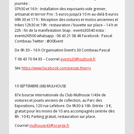
journée :
07h30 et 16 h : Installation des exposants vide grenier,
artisanat et terroir Prix : 5 euros jusqu’à 10 m au-delà 8 euros
09h 30 et 17 h : Réception des voitures et motos anciennes et
trikes 12h30 et 19h : restauration / buvette sur place – 14 h et
22h : fin de la manifestation Snap : events30340 insta :
events30500 whatsapp : 06 43 21 08 48 Facebook : Pascal
Combeau Twitter : @30Event
De 9h 30 – 16 h Organisation Event’s 30 Combeau Pascal
T 06 43 70 94 93 – Courriel
events30@outlook.fr
Site
https://www.facebook.com/penati.thierry
10 SEPTEMBRE (68) MULHOUSE
87e bourse internationale du Club Mulhouse 1/43e de
voitures et jouets anciens de collection, au Parc des
Expositions, 120 rue Lefebvre. De 9h30 à 16h. Entrée : 3 €,
gratuit pour les moins de 10 ans accompagnés (entrée dès
8h : 10 €). Parking gratuit, restauration sur place.
Courriel
mulhouse43@orange.fr