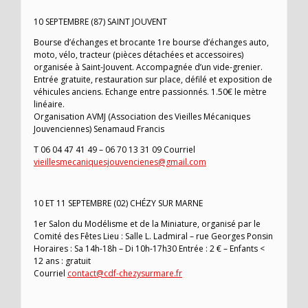
10 SEPTEMBRE (87) SAINT JOUVENT
Bourse d’échanges et brocante 1re bourse d’échanges auto,
moto, vélo, tracteur (pièces détachées et accessoires)
organisée à Saint-Jouvent. Accompagnée d’un vide-grenier.
Entrée gratuite, restauration sur place, défilé et exposition de
véhicules anciens. Echange entre passionnés. 1.50€ le mètre
linéaire.
Organisation AVMJ (Association des Vieilles Mécaniques
Jouvenciennes) Senamaud Francis
T 06 04 47 41 49 – 06 70 13 31 09 Courriel
vieillesmecaniquesjouvencienes@gmail.com
10 ET 11 SEPTEMBRE (02) CHÉZY SUR MARNE
1er Salon du Modélisme et de la Miniature, organisé par le
Comité des Fêtes Lieu : Salle L. Ladmiral – rue Georges Ponsin
Horaires : Sa 14h-18h – Di 10h-17h30 Entrée : 2 € – Enfants <
12 ans : gratuit
Courriel
contact@cdf-chezysurmare.fr