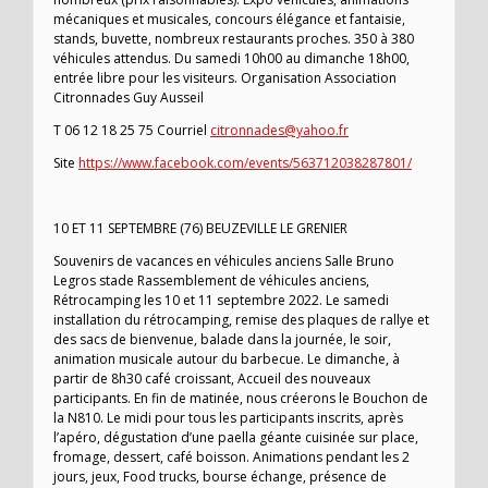
mécaniques et musicales, concours élégance et fantaisie,
stands, buvette, nombreux restaurants proches. 350 à 380
véhicules attendus. Du samedi 10h00 au dimanche 18h00,
entrée libre pour les visiteurs. Organisation Association
Citronnades Guy Ausseil
T 06 12 18 25 75 Courriel
citronnades@yahoo.fr
Site
https://www.facebook.com/events/563712038287801/
10 ET 11 SEPTEMBRE (76) BEUZEVILLE LE GRENIER
Souvenirs de vacances en véhicules anciens Salle Bruno
Legros stade Rassemblement de véhicules anciens,
Rétrocamping les 10 et 11 septembre 2022. Le samedi
installation du rétrocamping, remise des plaques de rallye et
des sacs de bienvenue, balade dans la journée, le soir,
animation musicale autour du barbecue. Le dimanche, à
partir de 8h30 café croissant, Accueil des nouveaux
participants. En fin de matinée, nous créerons le Bouchon de
la N810. Le midi pour tous les participants inscrits, après
l’apéro, dégustation d’une paella géante cuisinée sur place,
fromage, dessert, café boisson. Animations pendant les 2
jours, jeux, Food trucks, bourse échange, présence de