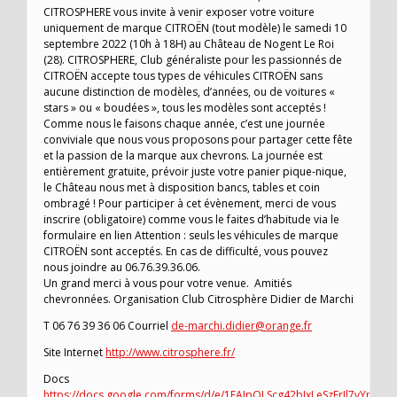
CITROSPHERE vous invite à venir exposer votre voiture
uniquement de marque CITROËN (tout modèle) le samedi 10
septembre 2022 (10h à 18H) au Château de Nogent Le Roi
(28). CITROSPHERE, Club généraliste pour les passionnés de
CITROËN accepte tous types de véhicules CITROËN sans
aucune distinction de modèles, d’années, ou de voitures «
stars » ou « boudées », tous les modèles sont acceptés !
Comme nous le faisons chaque année, c’est une journée
conviviale que nous vous proposons pour partager cette fête
et la passion de la marque aux chevrons. La journée est
entièrement gratuite, prévoir juste votre panier pique-nique,
le Château nous met à disposition bancs, tables et coin
ombragé ! Pour participer à cet évènement, merci de vous
inscrire (obligatoire) comme vous le faites d’habitude via le
formulaire en lien Attention : seuls les véhicules de marque
CITROËN sont acceptés. En cas de difficulté, vous pouvez
nous joindre au 06.76.39.36.06.
Un grand merci à vous pour votre venue. Amitiés
chevronnées. Organisation Club Citrosphère Didier de Marchi
T 06 76 39 36 06 Courriel
de-marchi.didier@orange.fr
Site Internet
http://www.citrosphere.fr/
Docs
https://docs.google.com/forms/d/e/1FAIpQLScg42bJxLeSzFrJl7vYpA