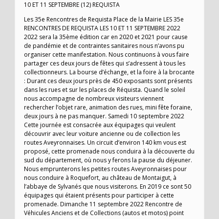
10 ET 11 SEPTEMBRE (12) REQUISTA
Les 35e Rencontres de Requista Place de la Mairie LES 35e
RENCONTRES DE REQUISTA LES 10 ET 11 SEPTEMBRE 2022
2022 sera la 35ème édition car en 2020 et 2021 pour cause
de pandémie et de contraintes sanitaires nous n’avons pu
organiser cette manifestation. Nous continuons à vous faire
partager ces deux jours de fêtes qui s’adressent à tous les
collectionneurs. La bourse d’échange, et la foire à la brocante
: Durant ces deux jours près de 450 exposants sont présents
dans les rues et sur les places de Réquista. Quand le soleil
nous accompagne de nombreux visiteurs viennent
rechercher l’objet rare, animation des rues, mini fête foraine,
deux jours à ne pas manquer. Samedi 10 septembre 2022
Cette journée est consacrée aux équipages qui veulent
découvrir avec leur voiture ancienne ou de collection les
routes Aveyronnaises. Un circuit d’environ 140 km vous est
proposé, cette promenade nous conduira à la découverte du
sud du département, où nous y ferons la pause du déjeuner.
Nous emprunterons les petites routes Aveyronnaises pour
nous conduire à Roquefort, au château de Montaigut, à
l’abbaye de Sylvanés que nous visiterons. En 2019 ce sont 50
équipages qui étaient présents pour participer à cette
promenade. Dimanche 11 septembre 2022 Rencontre de
Véhicules Anciens et de Collections (autos et motos) point