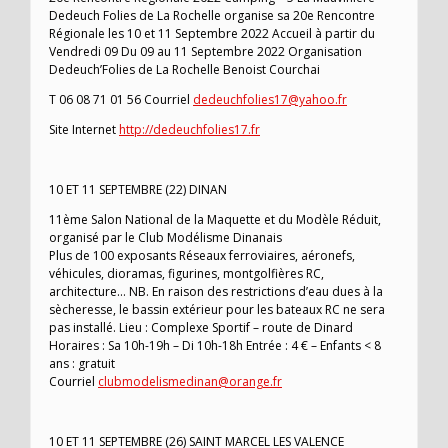
Dedeuch Folies de La Rochelle organise sa 20e Rencontre
Régionale les 10 et 11 Septembre 2022 Accueil à partir du
Vendredi 09 Du 09 au 11 Septembre 2022 Organisation
Dedeuch’Folies de La Rochelle Benoist Courchai
T 06 08 71 01 56 Courriel
dedeuchfolies17@yahoo.fr
Site Internet
http://dedeuchfolies17.fr
10 ET 11 SEPTEMBRE (22) DINAN
11ème Salon National de la Maquette et du Modèle Réduit,
organisé par le Club Modélisme Dinanais
Plus de 100 exposants Réseaux ferroviaires, aéronefs,
véhicules, dioramas, figurines, montgolfières RC,
architecture… NB. En raison des restrictions d’eau dues à la
sècheresse, le bassin extérieur pour les bateaux RC ne sera
pas installé. Lieu : Complexe Sportif – route de Dinard
Horaires : Sa 10h-19h – Di 10h-18h Entrée : 4 € – Enfants < 8
ans : gratuit
Courriel
clubmodelismedinan@orange.fr
10 ET 11 SEPTEMBRE (26) SAINT MARCEL LES VALENCE