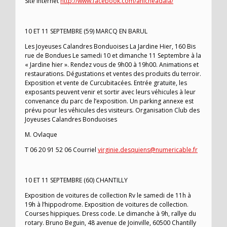
Site Internet
http://www.facebook.com/anicheadala/
10 ET 11 SEPTEMBRE (59) MARCQ EN BARUL
Les Joyeuses Calandres Bonduoises La Jardine Hier, 160 Bis
rue de Bondues Le samedi 10 et dimanche 11 Septembre à la
« Jardine hier ». Rendez vous de 9h00 à 19h00. Animations et
restaurations. Dégustations et ventes des produits du terroir.
Exposition et vente de Curcubitacées. Entrée gratuite, les
exposants peuvent venir et sortir avec leurs véhicules à leur
convenance du parc de l’exposition. Un parking annexe est
prévu pour les véhicules des visiteurs. Organisation Club des
Joyeuses Calandres Bonduoises
M. Ovlaque
T 06 20 91 52 06 Courriel
virginie.desquiens@numericable.fr
10 ET 11 SEPTEMBRE (60) CHANTILLY
Exposition de voitures de collection Rv le samedi de 11h à
19h à l’hippodrome. Exposition de voitures de collection.
Courses hippiques. Dress code. Le dimanche à 9h, rallye du
rotary. Bruno Beguin, 48 avenue de Joinville, 60500 Chantilly