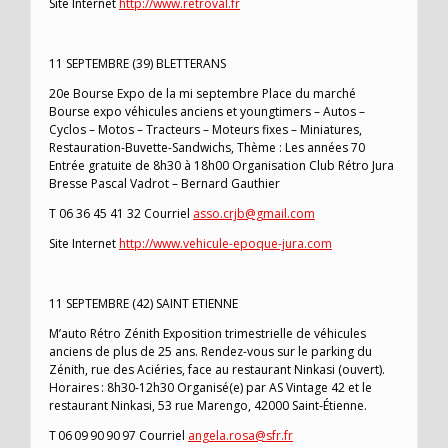
Site Internet
http://www.retroval.fr
11 SEPTEMBRE (39) BLETTERANS
20e Bourse Expo de la mi septembre Place du marché
Bourse expo véhicules anciens et youngtimers – Autos –
Cyclos – Motos – Tracteurs – Moteurs fixes – Miniatures,
Restauration-Buvette-Sandwichs, Thème : Les années 70
Entrée gratuite de 8h30 à 18h00 Organisation Club Rétro Jura
Bresse Pascal Vadrot – Bernard Gauthier
T 06 36 45 41 32 Courriel
asso.crjb@gmail.com
Site Internet
http://www.vehicule-epoque-jura.com
11 SEPTEMBRE (42) SAINT ETIENNE
M’auto Rétro Zénith Exposition trimestrielle de véhicules
anciens de plus de 25 ans. Rendez-vous sur le parking du
Zénith, rue des Aciéries, face au restaurant Ninkasi (ouvert).
Horaires : 8h30-12h30 Organisé(e) par AS Vintage 42 et le
restaurant Ninkasi, 53 rue Marengo, 42000 Saint-Étienne.
T 06 09 90 90 97 Courriel
angela.rosa@sfr.fr