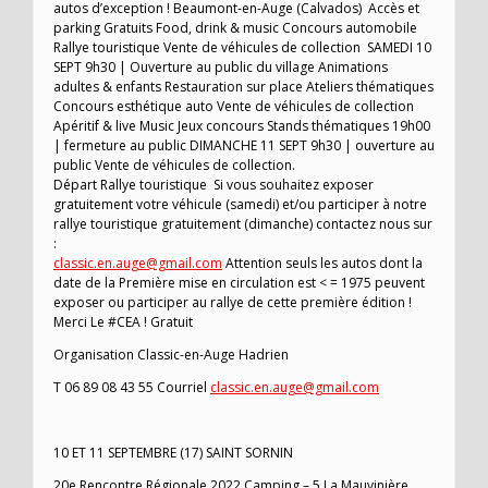
autos d’exception ! Beaumont-en-Auge (Calvados) Accès et
parking Gratuits Food, drink & music Concours automobile
Rallye touristique Vente de véhicules de collection SAMEDI 10
SEPT 9h30 | Ouverture au public du village Animations
adultes & enfants Restauration sur place Ateliers thématiques
Concours esthétique auto Vente de véhicules de collection
Apéritif & live Music Jeux concours Stands thématiques 19h00
| fermeture au public DIMANCHE 11 SEPT 9h30 | ouverture au
public Vente de véhicules de collection.
Départ Rallye touristique Si vous souhaitez exposer
gratuitement votre véhicule (samedi) et/ou participer à notre
rallye touristique gratuitement (dimanche) contactez nous sur
:
classic.en.auge@gmail.com
Attention seuls les autos dont la
date de la Première mise en circulation est < = 1975 peuvent
exposer ou participer au rallye de cette première édition !
Merci Le #CEA ! Gratuit
Organisation Classic-en-Auge Hadrien
T 06 89 08 43 55 Courriel
classic.en.auge@gmail.com
10 ET 11 SEPTEMBRE (17) SAINT SORNIN
20e Rencontre Régionale 2022 Camping – 5 La Mauvinière