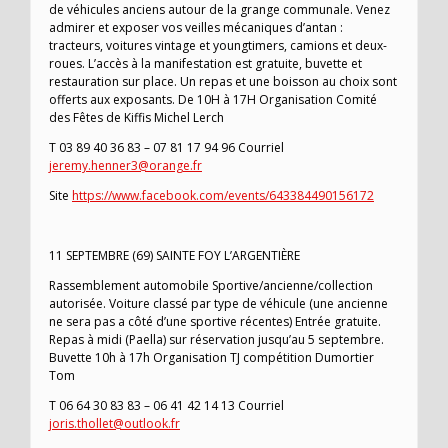
de véhicules anciens autour de la grange communale. Venez
admirer et exposer vos veilles mécaniques d’antan :
tracteurs, voitures vintage et youngtimers, camions et deux-
roues. L’accès à la manifestation est gratuite, buvette et
restauration sur place. Un repas et une boisson au choix sont
offerts aux exposants. De 10H à 17H Organisation Comité
des Fêtes de Kiffis Michel Lerch
T 03 89 40 36 83 – 07 81 17 94 96 Courriel
jeremy.henner3@orange.fr
Site
https://www.facebook.com/events/643384490156172
11 SEPTEMBRE (69) SAINTE FOY L’ARGENTIÈRE
Rassemblement automobile Sportive/ancienne/collection
autorisée. Voiture classé par type de véhicule (une ancienne
ne sera pas a côté d’une sportive récentes) Entrée gratuite.
Repas à midi (Paella) sur réservation jusqu’au 5 septembre.
Buvette 10h à 17h Organisation TJ compétition Dumortier
Tom
T 06 64 30 83 83 – 06 41 42 14 13 Courriel
joris.thollet@outlook.fr