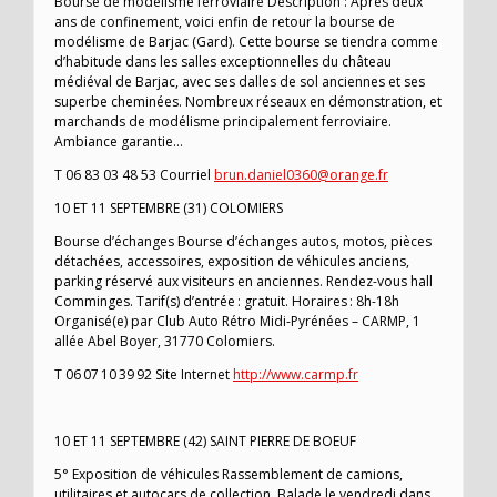
Bourse de modélisme ferroviaire Description : Après deux
ans de confinement, voici enfin de retour la bourse de
modélisme de Barjac (Gard). Cette bourse se tiendra comme
d’habitude dans les salles exceptionnelles du château
médiéval de Barjac, avec ses dalles de sol anciennes et ses
superbe cheminées. Nombreux réseaux en démonstration, et
marchands de modélisme principalement ferroviaire.
Ambiance garantie…
T 06 83 03 48 53 Courriel
brun.daniel0360@orange.fr
10 ET 11 SEPTEMBRE (31) COLOMIERS
Bourse d’échanges Bourse d’échanges autos, motos, pièces
détachées, accessoires, exposition de véhicules anciens,
parking réservé aux visiteurs en anciennes. Rendez-vous hall
Comminges. Tarif(s) d’entrée : gratuit. Horaires : 8h-18h
Organisé(e) par Club Auto Rétro Midi-Pyrénées – CARMP, 1
allée Abel Boyer, 31770 Colomiers.
T 06 07 10 39 92 Site Internet
http://www.carmp.fr
10 ET 11 SEPTEMBRE (42) SAINT PIERRE DE BOEUF
5° Exposition de véhicules Rassemblement de camions,
utilitaires et autocars de collection. Balade le vendredi dans