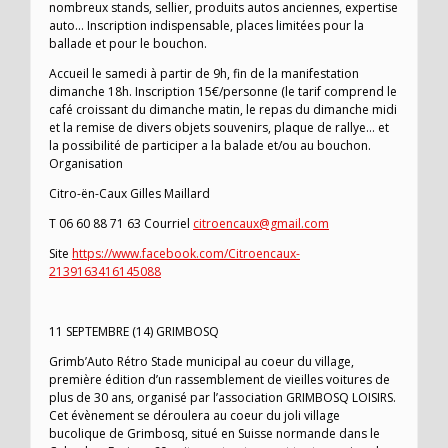
nombreux stands, sellier, produits autos anciennes, expertise
auto… Inscription indispensable, places limitées pour la
ballade et pour le bouchon.
Accueil le samedi à partir de 9h, fin de la manifestation
dimanche 18h. Inscription 15€/personne (le tarif comprend le
café croissant du dimanche matin, le repas du dimanche midi
et la remise de divers objets souvenirs, plaque de rallye… et
la possibilité de participer a la balade et/ou au bouchon.
Organisation
Citro-ën-Caux Gilles Maillard
T 06 60 88 71 63 Courriel
citroencaux@gmail.com
Site
https://www.facebook.com/Citroencaux-
2139163416145088
11 SEPTEMBRE (14) GRIMBOSQ
Grimb’Auto Rétro Stade municipal au coeur du village,
première édition d’un rassemblement de vieilles voitures de
plus de 30 ans, organisé par l’association GRIMBOSQ LOISIRS.
Cet évènement se déroulera au coeur du joli village
bucolique de Grimbosq, situé en Suisse normande dans le