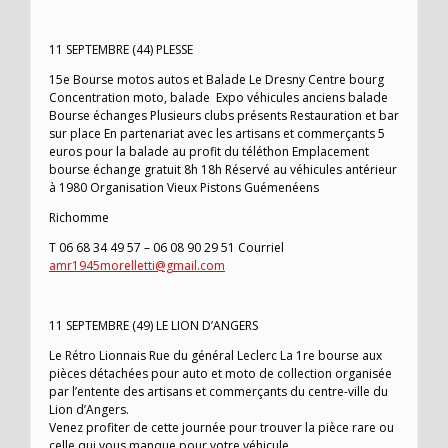
11 SEPTEMBRE (44) PLESSE
15e Bourse motos autos et Balade Le Dresny Centre bourg
Concentration moto, balade Expo véhicules anciens balade
Bourse échanges Plusieurs clubs présents Restauration et bar
sur place En partenariat avec les artisans et commerçants 5
euros pour la balade au profit du téléthon Emplacement
bourse échange gratuit 8h 18h Réservé au véhicules antérieur
à 1980 Organisation Vieux Pistons Guémenéens
Richomme
T 06 68 34 49 57 – 06 08 90 29 51 Courriel
amr1945morelletti@gmail.com
11 SEPTEMBRE (49) LE LION D’ANGERS
Le Rétro Lionnais Rue du général Leclerc La 1re bourse aux
pièces détachées pour auto et moto de collection organisée
par l’entente des artisans et commerçants du centre-ville du
Lion d’Angers.
Venez profiter de cette journée pour trouver la pièce rare ou
celle qui vous manque pour votre véhicule.