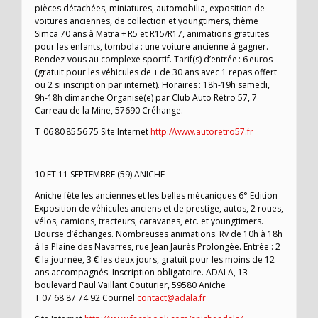
pièces détachées, miniatures, automobilia, exposition de
voitures anciennes, de collection et youngtimers, thème
Simca 70 ans à Matra + R5 et R15/R17, animations gratuites
pour les enfants, tombola : une voiture ancienne à gagner.
Rendez-vous au complexe sportif. Tarif(s) d’entrée : 6 euros
(gratuit pour les véhicules de + de 30 ans avec 1 repas offert
ou 2 si inscription par internet). Horaires : 18h-19h samedi,
9h-18h dimanche Organisé(e) par Club Auto Rétro 57, 7
Carreau de la Mine, 57690 Créhange.
T 06 80 85 56 75 Site Internet
http://www.autoretro57.fr
10 ET 11 SEPTEMBRE (59) ANICHE
Aniche fête les anciennes et les belles mécaniques 6° Edition
Exposition de véhicules anciens et de prestige, autos, 2 roues,
vélos, camions, tracteurs, caravanes, etc. et youngtimers.
Bourse d’échanges. Nombreuses animations. Rv de 10h à 18h
à la Plaine des Navarres, rue Jean Jaurès Prolongée. Entrée : 2
€ la journée, 3 € les deux jours, gratuit pour les moins de 12
ans accompagnés. Inscription obligatoire. ADALA, 13
boulevard Paul Vaillant Couturier, 59580 Aniche
T 07 68 87 74 92 Courriel
contact@adala.fr