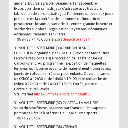
anciens, bourse agricole. Dimanche 1er septembre
Exposition idem samedi, jeux d’adresse avec tracteurs,
fabrication de cordes, battage à l’ancienne, sur les deux jours
présence de la confrérie de la pomme du limousin et
producteurs locaux. A partir de 9H entrée gratuite buvette et
sandwichs sur place Organisation Beyssenac Mécaniques
Anciennes Pradeaux Jean-Pierre
T 06 84 33 74 76 Courriel
j.pradeaux@orange.fr
31 AOUT ET 1 SEPTEMBRE (33) CARBON BLANC
EXPOSITION organisée par U.M.F.B. (Union des Modélistes
Ferroviaires Bordelais) à l’occasion de la fête locale de
Carbon-Blanc. Au programme : exposition de maquettes
ferroviaires – bourse et vente de matériel neuf – bourse aux
jouets de collection – réseau pour enfants. Ouvert le samedi
de 09h00 à 12h30 et de 14h00 à 19h00, et le dimanche de
09h00 à 12h30 et de 14h00 à 18h00. Entrée gratuite.
Centre culturel Favols.
Site Internet
https://umfb33.wixsite.com/umfb33
31 AOUT ET 1 SEPTEMBRE (37) CHATEAU LA VALLIERE
Salon du Modélisme, organisé par l’Amicale des sapeurs-
pompiers Détails à préciser Lieu : Salle Omnisports
T 06.11.22.54.59
31 AOUT ET 1 SEPTEMBRE (38) VERNA(S)