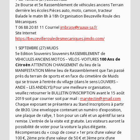
2e Bourse et 5e Rassemblement de véhicules anciens Terrain
derrière les écoles Pièces auto, moto, camion, tracteur
Balade le matin 8h à 18h Organisation Beuzeville Roule des
Mécaniques
T 06 88 20 81 11 Courriel
jmbrasy@ruaux-sa.fr
Site Internet
https://beuzevillerouledesmecaniques.jimdo.com/
1 SEPTEMBRE (27) MUIDS
5e Edition Souvenirs Souvenirs RASSEMBLEMENT de
VEHICULES ANCIENS MOTOS – VELOS -VOITURES
100 Ans de
Citroën
ATTENTION CHANGEMENT du lieu de la
MANIFESTATION Même lieu de Rassemblement que l’an passé
près du terrain de sports et en face du cimetière de Muids
qui se trouve à l’entrée du village (dans le sens LOUVIERS –
ANDE – LES ANDELYS) Pour une meilleure organisation,
veuillez retourner le BULLETIN D’INSCRIPTION avant le 15 août
2019 soit par courrier soit par mail :
marytectin@gmail.com
Chaque exposant se présentera au Stand Inscriptions à partir
de 8h30. Une enveloppe contenant un numéro d’exposition,
une plaque de rallye, 1 bon pour un café et un apéritif lui sera
remise. L’entrée de la visite est gratuite. Les visiteurs auront la
possibilité de voter pour la voiture la plus élégante.
Récompenses du « coup de coeur » 1er prix d’une valeur de
100 €, 2ème prix d’une valeur de 50 € et 3ème prix d’une