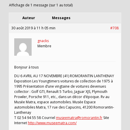
Affichage de 1 message (sur 1 au total)
Auteur
Messages
30 août 2019 à 11 h 05 min
#708
gnacks
Membre
Bonjour à tous
DU 6 AVRIL AU 17 NOVEMBRE (41) ROMORANTIN LANTHENAY
Exposition Les Youngtimers voitures de collection de 1975 à
1995 Présentation d’une vingtaine de voitures devenues
collector : Golf GTI, Renault 5 Turbo, Jaguar XJS, Plymouth
Prowler, Porsche 911, etc., dans un décor d’époque. Rv au
Musée Matra, espace automobiles. Musée Espace
automobiles Matra, 17 rue des Capucins, 41200 Romorantin-
Lanthenay
T 02 54 94 55 58 Courriel
museematra@romorantin.fr
Site
Internet
http://www.museematra.com/