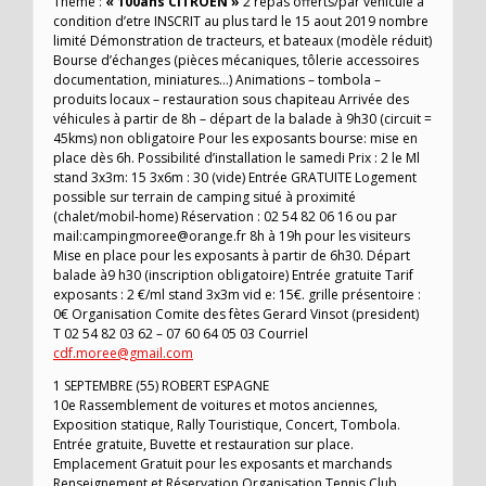
Théme :
« 100ans CITROEN »
2 repas offerts/par véhicule à
condition d’etre INSCRIT au plus tard le 15 aout 2019 nombre
limité Démonstration de tracteurs, et bateaux (modèle réduit)
Bourse d’échanges (pièces mécaniques, tôlerie accessoires
documentation, miniatures…) Animations – tombola –
produits locaux – restauration sous chapiteau Arrivée des
véhicules à partir de 8h – départ de la balade à 9h30 (circuit =
45kms) non obligatoire Pour les exposants bourse: mise en
place dès 6h. Possibilité d’installation le samedi Prix : 2 le Ml
stand 3x3m: 15 3x6m : 30 (vide) Entrée GRATUITE Logement
possible sur terrain de camping situé à proximité
(chalet/mobil-home) Réservation : 02 54 82 06 16 ou par
mail:campingmoree@orange.fr 8h à 19h pour les visiteurs
Mise en place pour les exposants à partir de 6h30. Départ
balade à9 h30 (inscription obligatoire) Entrée gratuite Tarif
exposants : 2 €/ml stand 3x3m vid e: 15€. grille présentoire :
0€ Organisation Comite des fètes Gerard Vinsot (president)
T 02 54 82 03 62 – 07 60 64 05 03 Courriel
cdf.moree@gmail.com
1 SEPTEMBRE (55) ROBERT ESPAGNE
10e Rassemblement de voitures et motos anciennes,
Exposition statique, Rally Touristique, Concert, Tombola.
Entrée gratuite, Buvette et restauration sur place.
Emplacement Gratuit pour les exposants et marchands
Renseignement et Réservation Organisation Tennis Club