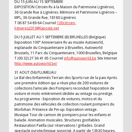
DU 15 JUIN AU 15 SEPTEMBRE
EXPOSITION Citroën Rv à la Maison du Patrimoine Lignièrois,
36 Grande Rue à Lignières. Mémoire et Patrimoine Lignérois –
MPL, 36 Grande Rue, 18160 Lignières
T 06 87 54 89 64 Courriel
100citroen-
lignieres2019@laposte.net
DU 5 JUILLET AU 1 SEPTEMBRE (B) BRUXELLES (Belgique)
Exposition 100° Anniversaire Rv au musée Autoworld,
esplanade du Cinquantenaire à Bruxelles. Autoworld
Brussels, 11 Parc du Cinquantenaire, 1000 Bruxelles, Belgique
T (00 32) 27 36 41 65 Courriel
info@autoworld.be
Site Internet
http://www.autoworld.be/
31 AOUT (56) PLUMELIAU
Le Bal des Enflammés Terrain des Sports rue de la paix Après
une première édition qui a réuni plus de 200 voitures de
collections l’amicale des Pompiers reconduit l’exposition de
voiture et moto entièrement dédiée au vintage ou prestige.
Au programme : Exposition de voitures, motos et du
patrimoine des véhicules de collection roulant pompiers du
Morbihan. Présence de Pin-up. Exposition vintage.
Musique Tour de camion de pompiers pour les enfants et
balade. Animation musicales. Structures gonflables
Restauration Paëlla (sur réservation) / grillades. Grand
spectacle pyrotechnique sonorisé. A partir de 13h30 heures.