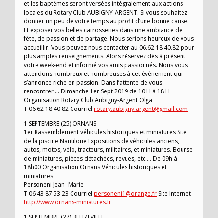
et les baptêmes seront versées intégralement aux actions
locales du Rotary Club AUBIGNY-ARGENT. Si vous souhaitez
donner un peu de votre temps au profit d’une bonne cause.
Et exposer vos belles carrosseries dans une ambiance de
fête, de passion et de partage. Nous serions heureux de vous
accueillir. Vous pouvez nous contacter au 06.62.18.40.82 pour
plus amples renseignements. Alors réservez dès à présent
votre week-end et informé vos amis passionnés. Nous vous
attendons nombreux et nombreuses à cet évènement qui
s’annonce riche en passion. Dans l’attente de vous
rencontrer…. Dimanche 1er Sept 2019 de 10 H à 18 H
Organisation Rotary Club Aubigny-Argent Olga
T 06 62 18 40 82 Courriel
rotary.aubigny.argent@gmail.com
1 SEPTEMBRE (25) ORNANS
1er Rassemblement véhicules historiques et miniatures Site
de la piscine Nautiloue Expositions de véhicules anciens,
autos, motos, vélo, tracteurs, militaires, et miniatures. Bourse
de miniatures, pièces détachées, revues, etc…. De 09h à
18h00 Organisation Ornans Véhicules historiques et
miniatures
Personeni Jean -Marie
T 06 43 87 53 23 Courriel
personeni1@orange.fr
Site Internet
http://www.ornans-miniatures.fr
1 SEPTEMBRE (27) BEUZEVILLE