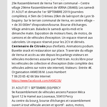
29e Rassemblement de Verna Terrain communal – Centre
village 29ème Rassemblement de VERNA (38460). Les samedi
31 AOUT et dimanche 1er SEPTEMBRE 2019 (journées
complètes). A 5km de Crémieu 20km de laéroport de Lyon St-
Exupéry. Sur le terrain communal de Verna, en centre village –
+ de 30 000m² d’exposition/bourse. Bourse d’échanges.
Village américain. Balades le samedi après-midi et le
dimanche matin. Exposition de moteurs fixes, de motos, de
camions et de véhicules d’exception. Un espace réservé aux
cabriolets. Un espace réservé pour les 2CV et dérivés.
Centenaire de Citroën
Jeux d’enfants. Animations podium.
Buvette snack et restauration sur place. Traversée du village
de Verna et accès au site depuis les parkings visiteurs en
véhicules modernes assurée par Petit train. Accès libre pour
les véhicules de collection et d’exception (liste complète des
véhicules admis sur notre site internet). Visiteurs : Entrée 4€.
Organisation AKMD38 M. Louis Humbert
T 06 20 65 42 66 Site Internet
https://www.facebook.com/AKMD38/
31 AOUT ET 1 SEPTEMBRE (50) PERCY
9e Rassemblement de véhicules anciens Passion Méca
Sport 12 le Hamel aux Louveaux, 50410 Percy
Au centre du bourg, bourse d’échanges et rassemblement
ouvert à tout véhicule ancien et sportif : autos, motos,