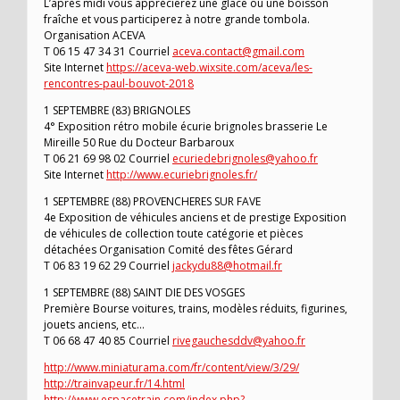
L’après midi vous apprécierez une glace ou une boisson
fraîche et vous participerez à notre grande tombola.
Organisation ACEVA
T 06 15 47 34 31 Courriel
aceva.contact@gmail.com
Site Internet
https://aceva-web.wixsite.com/aceva/les-
rencontres-paul-bouvot-2018
1 SEPTEMBRE (83) BRIGNOLES
4° Exposition rétro mobile écurie brignoles brasserie Le
Mireille 50 Rue du Docteur Barbaroux
T 06 21 69 98 02 Courriel
ecuriedebrignoles@yahoo.fr
Site Internet
http://www.ecuriebrignoles.fr/
1 SEPTEMBRE (88) PROVENCHERES SUR FAVE
4e Exposition de véhicules anciens et de prestige Exposition
de véhicules de collection toute catégorie et pièces
détachées Organisation Comité des fêtes Gérard
T 06 83 19 62 29 Courriel
jackydu88@hotmail.fr
1 SEPTEMBRE (88) SAINT DIE DES VOSGES
Première Bourse voitures, trains, modèles réduits, figurines,
jouets anciens, etc…
T 06 68 47 40 85 Courriel
rivegauchesddv@yahoo.fr
http://www.miniaturama.com/fr/content/view/3/29/
http://trainvapeur.fr/14.html
http://www.espacetrain.com/index.php?