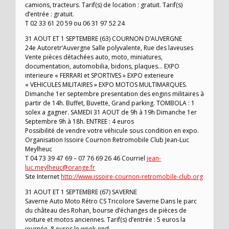
camions, tracteurs. Tarif(s) de location : gratuit. Tarif(s)
d’entrée : gratuit.
T 02 33 61 20 59 ou 06 31 97 52 24
31 AOUT ET 1 SEPTEMBRE (63) COURNON D’AUVERGNE
24e Autoretr’Auvergne Salle polyvalente, Rue des laveuses
Vente pièces détachées auto, moto, miniatures,
documentation, automobilia, bidons, plaques… EXPO
interieure « FERRARI et SPORTIVES » EXPO exterieure
« VEHICULES MILITAIRES » EXPO MOTOS MULTIMARQUES.
Dimanche 1er septembre presentation des engins militaires à
partir de 14h. Buffet, Buvette, Grand parking. TOMBOLA : 1
solex a gagner. SAMEDI 31 AOUT de 9h à 19h Dimanche 1er
Septembre 9h à 18h. ENTREE : 4 euros
Possibilité de vendre votre véhicule sous condition en expo.
Organisation Issoire Cournon Retromobile Club Jean-Luc
Meylheuc
T 04 73 39 47 69 – 07 76 69 26 46 Courriel
jean-
luc.meylheuc@orange.fr
Site Internet
http://www.issoire-cournon-retromobile-club.org
31 AOUT ET 1 SEPTEMBRE (67) SAVERNE
Saverne Auto Moto Rétro CS Tricolore Saverne Dans le parc
du château des Rohan, bourse d’échanges de pièces de
voiture et motos anciennes. Tarif(s) d’entrée : 5 euros la
journée, 8 euros le week-end.