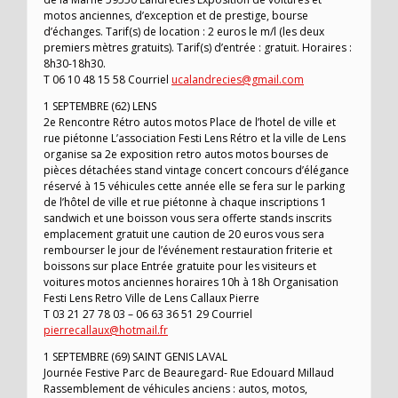
motos anciennes, d’exception et de prestige, bourse
d’échanges. Tarif(s) de location : 2 euros le m/l (les deux
premiers mètres gratuits). Tarif(s) d’entrée : gratuit. Horaires :
8h30-18h30.
T 06 10 48 15 58 Courriel
ucalandrecies@gmail.com
1 SEPTEMBRE (62) LENS
2e Rencontre Rétro autos motos Place de l’hotel de ville et
rue piétonne L’association Festi Lens Rétro et la ville de Lens
organise sa 2e exposition retro autos motos bourses de
pièces détachées stand vintage concert concours d’élégance
réservé à 15 véhicules cette année elle se fera sur le parking
de l’hôtel de ville et rue piétonne à chaque inscriptions 1
sandwich et une boisson vous sera offerte stands inscrits
emplacement gratuit une caution de 20 euros vous sera
rembourser le jour de l’événement restauration friterie et
boissons sur place Entrée gratuite pour les visiteurs et
voitures motos anciennes horaires 10h à 18h Organisation
Festi Lens Retro Ville de Lens Callaux Pierre
T 03 21 27 78 03 – 06 63 36 51 29 Courriel
pierrecallaux@hotmail.fr
1 SEPTEMBRE (69) SAINT GENIS LAVAL
Journée Festive Parc de Beauregard- Rue Edouard Millaud
Rassemblement de véhicules anciens : autos, motos,