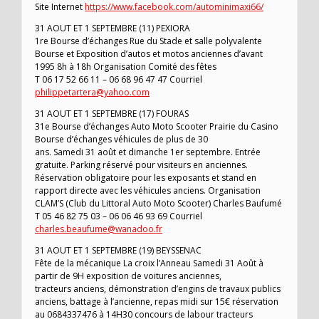
Site Internet
https://www.facebook.com/autominimaxi66/
31 AOUT ET 1 SEPTEMBRE (11) PEXIORA
1re Bourse d’échanges Rue du Stade et salle polyvalente
Bourse et Exposition d’autos et motos anciennes d’avant
1995 8h à 18h Organisation Comité des fêtes
T 06 17 52 66 11 – 06 68 96 47 47 Courriel
philippetartera@yahoo.com
31 AOUT ET 1 SEPTEMBRE (17) FOURAS
31e Bourse d’échanges Auto Moto Scooter Prairie du Casino
Bourse d’échanges véhicules de plus de 30
ans. Samedi 31 août et dimanche 1er septembre. Entrée
gratuite. Parking réservé pour visiteurs en anciennes.
Réservation obligatoire pour les exposants et stand en
rapport directe avec les véhicules anciens. Organisation
CLAM’S (Club du Littoral Auto Moto Scooter) Charles Baufumé
T 05 46 82 75 03 – 06 06 46 93 69 Courriel
charles.beaufume@wanadoo.fr
31 AOUT ET 1 SEPTEMBRE (19) BEYSSENAC
Fête de la mécanique La croix l’Anneau Samedi 31 Août à
partir de 9H exposition de voitures anciennes,
tracteurs anciens, démonstration d’engins de travaux publics
anciens, battage à l’ancienne, repas midi sur 15€ réservation
au 0684337476 à 14H30 concours de labour tracteurs