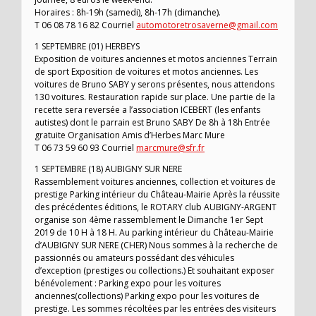
Horaires : 8h-19h (samedi), 8h-17h (dimanche).
T 06 08 78 16 82 Courriel
automotoretrosaverne@gmail.com
1 SEPTEMBRE (01) HERBEYS
Exposition de voitures anciennes et motos anciennes Terrain
de sport Exposition de voitures et motos anciennes. Les
voitures de Bruno SABY y serons présentes, nous attendons
130 voitures. Restauration rapide sur place. Une partie de la
recette sera reversée a l’association ICEBERT (les enfants
autistes) dont le parrain est Bruno SABY De 8h à 18h Entrée
gratuite Organisation Amis d’Herbes Marc Mure
T 06 73 59 60 93 Courriel
marcmure@sfr.fr
1 SEPTEMBRE (18) AUBIGNY SUR NERE
Rassemblement voitures anciennes, collection et voitures de
prestige Parking intérieur du Château-Mairie Après la réussite
des précédentes éditions, le ROTARY club AUBIGNY-ARGENT
organise son 4ème rassemblement le Dimanche 1er Sept
2019 de 10 H à 18 H. Au parking intérieur du Château-Mairie
d’AUBIGNY SUR NERE (CHER) Nous sommes à la recherche de
passionnés ou amateurs possédant des véhicules
d’exception (prestiges ou collections.) Et souhaitant exposer
bénévolement : Parking expo pour les voitures
anciennes(collections) Parking expo pour les voitures de
prestige. Les sommes récoltées par les entrées des visiteurs