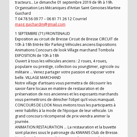
tracteurs… Le dimanche 01 septembre 2019 de 9h à 19h.
Organisation Les Mécaniques d’Antan Saint Genoises Martine
Guichard
T 04 78 56 09 77 – 06 81 71 26 12 Courriel
masg.guichardm@gmail.com
1 SEPTEMBRE (71) FRONTENAUD
Exposition au circuit de Bresse Circuit de Bresse CIRCUIT de
10h à 18h Entrée libr Parking Véhicules anciens Expositions
Animations Concours de look Village marchand Tombola
EXPOSITION de 10h à 18h
Ouvert à tous les véhicules anciens : 2 roues, 4 roues,
populaire ou prestige, collection ou youngtimer, agricole ou
militaire … Venez partager votre passion et exposer votre
belle. VILLAGE MARCHAND
Notre village d’artisans vous permettra de découvrir les
savoir-faire locaux en matière de restauration et de
préservation de nos anciennes et les exposants marchands
vous permettrons de dénicher l’objet qu’il vous manquait.
CONCOURS DE LOOK Nous invitons tous les participants à
venir habillés à la mode de l’époque de leur véhicule. Un
grand concours récompensé de prix viendra animer la
journée.
ANIMATION RESTAURATION … La restauration et la buvette
sont placées sous le patronage du KIWANIS Club de Bresse.