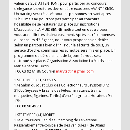
valeur de 35€. ATTENTION : pour participer au concours
d’élégance les voitures devront être exposées AVANT 10h30.
Un parking sera réservé pour les personnes arrivant après
10h30 mais ne pourront pas participer au concours.
Possibilité de se restaurer sur place sur inscriptions
L’Association LA MUIDSIENNE mettra tout en oeuvre pour
vous accueillir très chaleureusement. Après les récompenses
du concours d’élégance, nous vous proposons de défiler
selon un parcours bien défini. Pour la sécurité de tous, un
service d’ordre, commissaires et motos sera mis en place. Un
programme du déroulement de la journée vous sera
distribué sur place. Organisation Association La Muidsienne
Marie-Thérèse Tectin
T 06 63 92 61 86 Courriel
marytectin@gmail.com
1 SEPTEMBRE (31) SEYSSES
17e Salon du jouet Club des Collectionneurs Seyssois BP2
31600 Seysses A la salle des Fêtes, miniatures, trains,
maquettes, figurines. Tarif(s) d’entrée : gratuit. Horaires : 9h-
17h.
T 06.08.90.49.73
1 SEPTEMBRE (41) MOREE
13e Auto-Puces Plan d’eau/camping de La varenne
Rassemblement/expo/balade des véhicules + de 30ans.