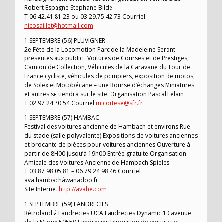
Robert Espagne Stephane Bilde
T 06.42.41.81.23 ou 03.29.75.42.73 Courriel
nicosaillet@hotmail.com
1 SEPTEMBRE (56) PLUVIGNER
2e Fête de la Locomotion Parc de la Madeleine Seront
présentés aux public : Voitures de Courses et de Prestiges,
Camion de Collection, Véhicules de la Caravane du Tour de
France cycliste, véhicules de pompiers, exposition de motos,
de Solex et Motobécane – une Bourse d’échanges Miniatures
et autres se tiendra sur le site. Organisation Pascal Lelain
T 02 97 24 70 54 Courriel
micortese@sfr.fr
1 SEPTEMBRE (57) HAMBAC
Festival des voitures ancienne de Hambach et environs Rue
du stade (salle polyvalente) Expositions de voitures anciennes
et brocante de pièces pour voitures anciennes Ouverture à
partir de 8H00 jusqu’à 19h00 Entrée gratuite Organisation
Amicale des Voitures Ancienne de Hambach Spieles
T 03 87 98 05 81 – 06 79 24 98 46 Courriel
ava.hambachàwanadoo.fr
Site Internet
http://avahe.com
1 SEPTEMBRE (59) LANDRECIES
Rétroland à Landrecies UCA Landrecies Dynamic 10 avenue
de la Marne 59550 Landrecies Exposition de voitures et