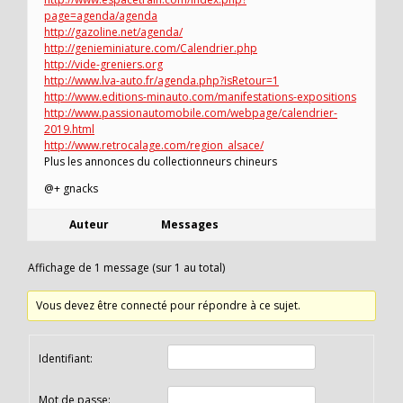
page=agenda/agenda
http://gazoline.net/agenda/
http://genieminiature.com/Calendrier.php
http://vide-greniers.org
http://www.lva-auto.fr/agenda.php?isRetour=1
http://www.editions-minauto.com/manifestations-expositions
http://www.passionautomobile.com/webpage/calendrier-
2019.html
http://www.retrocalage.com/region_alsace/
Plus les annonces du collectionneurs chineurs
@+ gnacks
Auteur
Messages
Affichage de 1 message (sur 1 au total)
Vous devez être connecté pour répondre à ce sujet.
Identifiant:
Mot de passe: