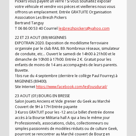
Pickers vous payent un verre ! Si vous souhaitez exposer
votre véhicule et vendre vos pièces et vieilleries nous vous
offrons un emplacement. Entrée GRATUITE Organisation
Association Les Breizh Pickers
Bertrand Tanguy
T 06 86 00 53 40 Courriel
lesbreizhpickers@yahoo.com
22 ET 23 AOUT (89) MIGENNES
EXPOTRAIN 2020. Exposition de modélisme ferroviaire
organisée par le club RAIL 89. Nombreux réseaux, simulateur
de conduite, etc… Ouvert le samedi de 14h00 à 21h00 et le
dimanche de 10h00 à 17h00. Entrée 2 €. Gratuit pour les
enfants de moins de 14 ans accompagnés de leurs parents.
Buvette.
1bis rue du 4 septembre (derrière le collège Paul Fourrey) à
MIGENNES (89400).
Site Internet
https://www.facebook.com/lesfousdurail/
23 AOUT (01) BOURG EN BRESSE
Salon Jouets Anciens et Vide grenier du Geek au Marché
Couvert de 9H à 17H Entrée payante
3 €uros GRATUIT pour les -12 ans Le billet d’entrée donne
accès à la Bourse Militaria hall A qui a lieu le même jour
Professionnels, associations, clubs, collectionneurs ou
simples passionnés de modèles réduits ou de culture Geek,
pourront se rencontrer au Marché couvert de Bourg en