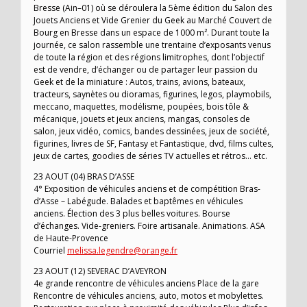
Bresse (Ain–01) où se déroulera la 5ème édition du Salon des
Jouets Anciens et Vide Grenier du Geek au Marché Couvert de
Bourg en Bresse dans un espace de 1000 m². Durant toute la
journée, ce salon rassemble une trentaine d’exposants venus
de toute la région et des régions limitrophes, dont l’objectif
est de vendre, d’échanger ou de partager leur passion du
Geek et de la miniature : Autos, trains, avions, bateaux,
tracteurs, saynètes ou dioramas, figurines, legos, playmobils,
meccano, maquettes, modélisme, poupées, bois tôle &
mécanique, jouets et jeux anciens, mangas, consoles de
salon, jeux vidéo, comics, bandes dessinées, jeux de société,
figurines, livres de SF, Fantasy et Fantastique, dvd, films cultes,
jeux de cartes, goodies de séries TV actuelles et rétros… etc.
23 AOUT (04) BRAS D’ASSE
4° Exposition de véhicules anciens et de compétition Bras-
d’Asse – Labégude. Balades et baptêmes en véhicules
anciens. Élection des 3 plus belles voitures. Bourse
d’échanges. Vide-greniers. Foire artisanale. Animations. ASA
de Haute-Provence
Courriel
melissa.legendre@orange.fr
23 AOUT (12) SEVERAC D’AVEYRON
4e grande rencontre de véhicules anciens Place de la gare
Rencontre de véhicules anciens, auto, motos et mobylettes.