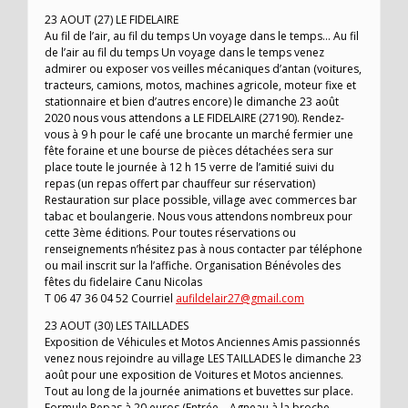
23 AOUT (27) LE FIDELAIRE
Au fil de l’air, au fil du temps Un voyage dans le temps… Au fil
de l’air au fil du temps Un voyage dans le temps venez
admirer ou exposer vos veilles mécaniques d’antan (voitures,
tracteurs, camions, motos, machines agricole, moteur fixe et
stationnaire et bien d’autres encore) le dimanche 23 août
2020 nous vous attendons a LE FIDELAIRE (27190). Rendez-
vous à 9 h pour le café une brocante un marché fermier une
fête foraine et une bourse de pièces détachées sera sur
place toute le journée à 12 h 15 verre de l’amitié suivi du
repas (un repas offert par chauffeur sur réservation)
Restauration sur place possible, village avec commerces bar
tabac et boulangerie. Nous vous attendons nombreux pour
cette 3ème éditions. Pour toutes réservations ou
renseignements n’hésitez pas à nous contacter par téléphone
ou mail inscrit sur la l’affiche. Organisation Bénévoles des
fêtes du fidelaire Canu Nicolas
T 06 47 36 04 52 Courriel
aufildelair27@gmail.com
23 AOUT (30) LES TAILLADES
Exposition de Véhicules et Motos Anciennes Amis passionnés
venez nous rejoindre au village LES TAILLADES le dimanche 23
août pour une exposition de Voitures et Motos anciennes.
Tout au long de la journée animations et buvettes sur place.
Formule Repas à 20 euros (Entrée – Agneau à la broche –