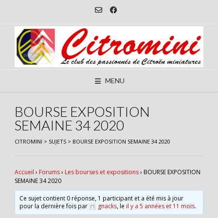
Skip
to
content
MENU
BOURSE EXPOSITION
SEMAINE 34 2020
CITROMINI
>
SUJETS
>
BOURSE EXPOSITION SEMAINE 34 2020
Accueil
›
Forums
›
Les bourses et expositions
›
BOURSE EXPOSITION
SEMAINE 34 2020
Ce sujet contient 0 réponse, 1 participant et a été mis à jour
pour la dernière fois par
gnacks
, le
il y a 5 années et 11 mois
.