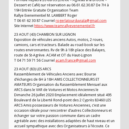
Dessert et Café) sur réservation au 06.61.62.30.87 De 7H à
19H Entrée Gratuite Organisation Team
Rallye Evenementiel M. LAMBERT Roger
T 06 61 62 30 87 Courriel
rogerlatourduviala@gmail.com
Site Internet
https://www.teamrallyevenementiel.fr
23 AOUT (43) CHAMBON SUR LIGNON
Exposition de véhicules anciens Autos, motos, 2 roues,
camions, cars et tracteurs. Balade au road-book sur les
routes environnantes. Rv de 9h à 18h place des Balayes,
route de St-Agrève. ACAM et OT du Haut-Lignon
T 04 71 59 71 56 Courriel
acam.france@gmail.com
23 AOUT (83) LES ARCS
Rassemblement de Véhicules Anciens avec Bourse
d’échanges de 6H à 18H AMIS COLLECTIONNEURS ET
AMATEURS Organisation du Rassemblement Mensuel aux
ARCS dans le VAR de Voitures et Motos Anciennes le
Dimanche 26 Juillet 2020 Emplacement idéalement situé 495
Boulevard de la Liberté Rond-point des 2 Cyprès 83460 LES
ARCS Amis possesseurs de Voitures Anciennes, c’est une
occasion idéale pour rencontrer d’autres Collectionneurs et
échanger sur votre passion commune dans un cadre
agréable avec des installations adaptées de haut niveau et un
accueil sympathique avec des Organisateurs à l’écoute. Ce