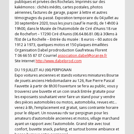
publiques et privées des Rochelais. Imprimés sur des
kakémonos : clichés inédits, cartes postales, photos
aériennes, factures de garage, papier à lettre et autres
témoignages du passé. Exposition temporaire du 04 juillet au
30 septembre 2020, tous les jours (sauf le mardi), de 14h00 à
19h00, dans le Musée de l’Automobile de Ciré d’Aunis 18 rue
de Rochefort – 17290 Ciré d’Aunis (06.64.86.81.08) à 30kms à
l’Est de La Rochelle – Entrée du musée : 8 euros – 60 autos de
1912 à 1973, quelques motos et 150 plaques émaillées
Organisation Dabel prodroduction Gaufreteau Florent
T 06 66 55 87 07 Courriel
association.dabel@orange.fr
Site Internet
http://www.dabelprod.com
DU 19 JUILLET AU (66) PERPIGNAN
Expo voitures anciennes et stands voitures miniatures Bourse
de jouets anciens Hebdomadaire au 126, Rue Pierre Pascal
Fauvette à partir de 8h30 l’ouverture se fera au public, vous y
trouverez une buvette et un coin snack Entrée gratuite pour
les exposants souhaitant venir faire un stand pour y vendre
des pièces automobiles ou motos, automobilia, revues etc…
venez à 8h, l’emplacement est gratuit, sans contrainte horaire
pour le départ. Un nouveau rdv sur perpignan pour les
amateurs d’automobile anciennes et motos, village marchand
ayant un rapport avec l’automobile. Grand site avec tout
confort, buvette snack, parking, et surtout bonne ambiance et