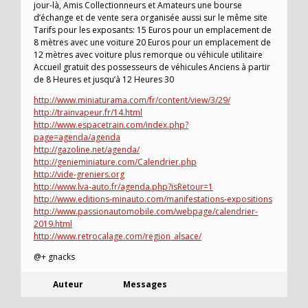
jour-là, Amis Collectionneurs et Amateurs une bourse
d’échange et de vente sera organisée aussi sur le même site
Tarifs pour les exposants: 15 Euros pour un emplacement de
8 mètres avec une voiture 20 Euros pour un emplacement de
12 mètres avec voiture plus remorque ou véhicule utilitaire
Accueil gratuit des possesseurs de véhicules Anciens à partir
de 8 Heures et jusqu’à 12 Heures 30
http://www.miniaturama.com/fr/content/view/3/29/
http://trainvapeur.fr/14.html
http://www.espacetrain.com/index.php?
page=agenda/agenda
http://gazoline.net/agenda/
http://genieminiature.com/Calendrier.php
http://vide-greniers.org
http://www.lva-auto.fr/agenda.php?isRetour=1
http://www.editions-minauto.com/manifestations-expositions
http://www.passionautomobile.com/webpage/calendrier-
2019.html
http://www.retrocalage.com/region_alsace/
@+ gnacks
Auteur
Messages