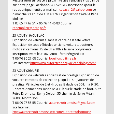
Restauration sur place à proximité des véhicules Plus d’infos
sur notre page Faceboock « CAVASA » Inscription (pour le
repas uniquement) par mail sur:
cavasa12@yahoo.com
Le
dimanche 23 août de 10h à 17h. Organisation CAVASA René
Molinié
T 05 65 47 67 51 – 06 76 44 46 83 Courriel
renemolinie@orange.fr
23 AOUT (19) CUBLAC
Exposition de véhicules Dans le cadre de la fête votive.
Exposition de tous véhicules anciens, voitures, tracteurs,
motos et camions. Rv de 8h à 18h à la salle polyvalente.
Inscription avant le 31/07. Auto Rétro Périgord Est
T 06 76 36 27 68 Courriel
bouillon.jo@free.fr
Site Internet
http://www.autoretropazayac.canalblog.com/
23 AOUT (26) UPIE
Exposition de véhicules anciens et de prestige Exposition de
voitures et motos de collection jusqu’à 1991, voitures de
prestige. Véhicules de 2 et 4 roues. Balade de 50 km à 9h30.
Concert. Animations. Rv de 8h à 19h sur le stade de foot. Auto
Rétro Dromoise, Rémy Dejour, 55 chemin de Serre Méan,
26800 Montoison
T 06 09 27 55 55 Courriel
autoretrodromoise@gmail.com
Site Internet
http://autoretrodromoise.wix.com/autoretrodromoise