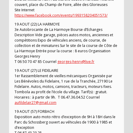
couvert, place du Champ de Foire, allée des Glorieuses
Site Internet
https://www.facebook.com/events/1993158204051573/
19 AOUT (22) LA HARMOYE
3e Autobrocante de La Harmoye Bourse d’Echanges
Description Vide garage, pièces autos motos, anciennes et
compétitions Expo de véhicules anciens, de course, de
collection et de miniatures Sur le site de la course de Côte de
La Harmoye Entrée pour la course : 8 euros Organisation
Georges Henry
T 06 50 70 47 85 Courriel
georges-henry@live.fr
19 AOUT (27) LE FIDELAIRE
1er Rassemblement de vieilles mécaniques Organisée par
Les Bénévoles du Fidelaire, 1 rue de la Tranchée, 27190 Le
Fidelaire. Autos, motos, camions, tracteurs, moteurs fixes.
Tombola au profit de l’école du village. Tarif(s) : gratuit.
Horaires : à partir de 9h. T 06.47.36.04.52 Courriel
aufildelair27@gmail.com
19 AOUT (57) FORBACH
Exposition auto moto rétro d’exception de 9H à 18H dans le
Parc du Schossberg ouvert au véhicules de 1900 à 1985 et
d’exception
T 06 87 43 23 25