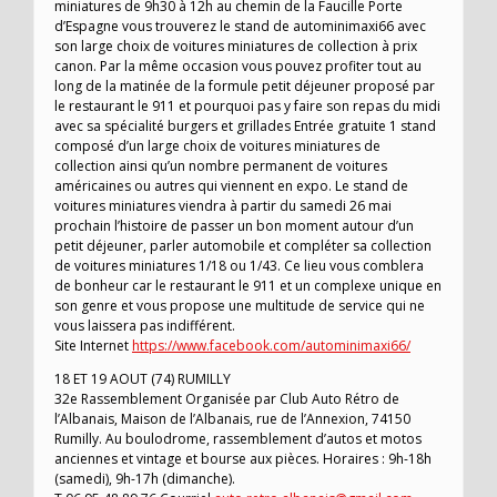
miniatures de 9h30 à 12h au chemin de la Faucille Porte
d’Espagne vous trouverez le stand de autominimaxi66 avec
son large choix de voitures miniatures de collection à prix
canon. Par la même occasion vous pouvez profiter tout au
long de la matinée de la formule petit déjeuner proposé par
le restaurant le 911 et pourquoi pas y faire son repas du midi
avec sa spécialité burgers et grillades Entrée gratuite 1 stand
composé d’un large choix de voitures miniatures de
collection ainsi qu’un nombre permanent de voitures
américaines ou autres qui viennent en expo. Le stand de
voitures miniatures viendra à partir du samedi 26 mai
prochain l’histoire de passer un bon moment autour d’un
petit déjeuner, parler automobile et compléter sa collection
de voitures miniatures 1/18 ou 1/43. Ce lieu vous comblera
de bonheur car le restaurant le 911 et un complexe unique en
son genre et vous propose une multitude de service qui ne
vous laissera pas indifférent.
Site Internet
https://www.facebook.com/autominimaxi66/
18 ET 19 AOUT (74) RUMILLY
32e Rassemblement Organisée par Club Auto Rétro de
l’Albanais, Maison de l’Albanais, rue de l’Annexion, 74150
Rumilly. Au boulodrome, rassemblement d’autos et motos
anciennes et vintage et bourse aux pièces. Horaires : 9h-18h
(samedi), 9h-17h (dimanche).