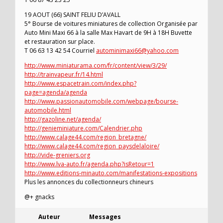
19 AOUT (66) SAINT FELIU D’AVALL
5° Bourse de voitures miniatures de collection Organisée par
Auto Mini Maxi 66 à la salle Max Havart de 9H à 18H Buvette
et restauration sur place.
T 06 63 13 42 54 Courriel
autominimaxi66@yahoo.com
http://www.miniaturama.com/fr/content/view/3/29/
http://trainvapeur.fr/14.html
http://www.espacetrain.com/index.php?
page=agenda/agenda
http://www.passionautomobile.com/webpage/bourse-
automobile.html
http://gazoline.net/agenda/
http://genieminiature.com/Calendrier.php
http://www.calage44.com/region_bretagne/
http://www.calage44.com/region_paysdelaloire/
http://vide-greniers.org
http://www.lva-auto.fr/agenda.php?isRetour=1
http://www.editions-minauto.com/manifestations-expositions
Plus les annonces du collectionneurs chineurs
@+ gnacks
Auteur
Messages