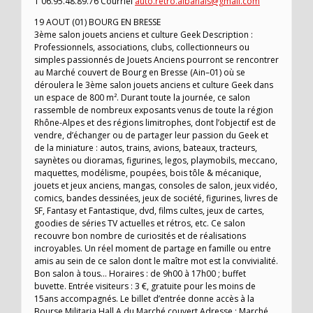
T 06.95.48.89.76 Courriel
auto.retro.albanais@gmail.com
19 AOUT (01) BOURG EN BRESSE
3ème salon jouets anciens et culture Geek Description :
Professionnels, associations, clubs, collectionneurs ou
simples passionnés de Jouets Anciens pourront se rencontrer
au Marché couvert de Bourg en Bresse (Ain–01) où se
déroulera le 3ème salon jouets anciens et culture Geek dans
un espace de 800 m². Durant toute la journée, ce salon
rassemble de nombreux exposants venus de toute la région
Rhône-Alpes et des régions limitrophes, dont l’objectif est de
vendre, d’échanger ou de partager leur passion du Geek et
de la miniature : autos, trains, avions, bateaux, tracteurs,
saynètes ou dioramas, figurines, legos, playmobils, meccano,
maquettes, modélisme, poupées, bois tôle & mécanique,
jouets et jeux anciens, mangas, consoles de salon, jeux vidéo,
comics, bandes dessinées, jeux de société, figurines, livres de
SF, Fantasy et Fantastique, dvd, films cultes, jeux de cartes,
goodies de séries TV actuelles et rétros, etc. Ce salon
recouvre bon nombre de curiosités et de réalisations
incroyables. Un réel moment de partage en famille ou entre
amis au sein de ce salon dont le maître mot est la convivialité.
Bon salon à tous… Horaires : de 9h00 à 17h00 ; buffet
buvette. Entrée visiteurs : 3 €, gratuite pour les moins de
15ans accompagnés. Le billet d’entrée donne accès à la
Bourse Militaria Hall A du Marché couvert Adresse : Marché