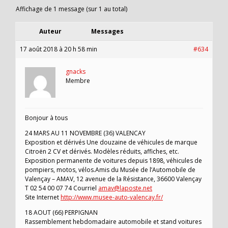
Affichage de 1 message (sur 1 au total)
Auteur
Messages
17 août 2018 à 20 h 58 min
#634
gnacks
Membre
Bonjour à tous
24 MARS AU 11 NOVEMBRE (36) VALENCAY
Exposition et dérivés Une douzaine de véhicules de marque
Citroën 2 CV et dérivés. Modèles réduits, affiches, etc.
Exposition permanente de voitures depuis 1898, véhicules de
pompiers, motos, vélos.Amis du Musée de l’Automobile de
Valençay – AMAV, 12 avenue de la Résistance, 36600 Valençay
T 02 54 00 07 74 Courriel
amav@laposte.net
Site Internet
http://www.musee-auto-valencay.fr/
18 AOUT (66) PERPIGNAN
Rassemblement hebdomadaire automobile et stand voitures