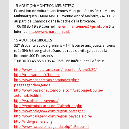
15 AOUT (24) MONTPON MENESTEROL
Exposition de voitures anciennes Montpon Autos Rétro Motos
Multimarques – MAREMM, 13 avenue André Malraux, 24700 RV
au parc de Chandos dans le cadre de la brocante.
T 06 08 85 19 39 Courriel
maremm.anciennes@gmail.com
Site
Internet :
http://www.maremm.club
15 AOUT (45) GIROLLES
32° Brocante et vide greniers + 14° Bourse aux jouets anciens
(dés 5H) Entrée gratuiteDans les rues du village et sous la
Rotonde 400 Exposants
T 06 30 03 48 66 ou 06 42 96 50 68 Intérieur et Extérieur
http://www.miniaturama.com/fr/content/view/3/29/
http://trainvapeur.fr/14.html
http://www.espacetrain.com/index.php?
page=agenda/agenda
http://www.passionautomobile.com/webpage/bourse-
automobile.html
http://gazoline.net/agenda/
http://genieminiature.com/Calendrier.php
http://www.calage44.com/region_bretagne/
http://www.calage44.com/region_paysdelaloire/
http://vide-greniers.org
http://www.lva-auto.fr/agenda.php?isRetour=1