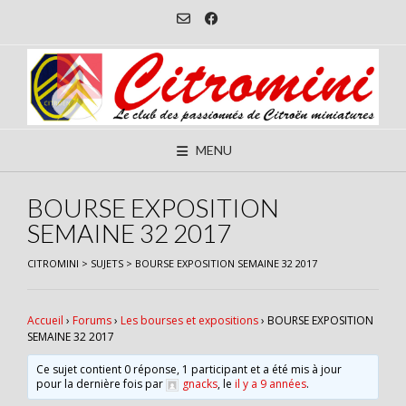
Skip
to
content
MENU
BOURSE EXPOSITION
SEMAINE 32 2017
CITROMINI
>
SUJETS
>
BOURSE EXPOSITION SEMAINE 32 2017
Accueil
›
Forums
›
Les bourses et expositions
›
BOURSE EXPOSITION
SEMAINE 32 2017
Ce sujet contient 0 réponse, 1 participant et a été mis à jour
pour la dernière fois par
gnacks
, le
il y a 9 années
.