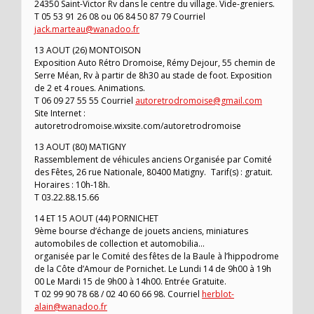
24350 Saint-Victor Rv dans le centre du village. Vide-greniers.
T 05 53 91 26 08 ou 06 84 50 87 79 Courriel
jack.marteau@wanadoo.fr
13 AOUT (26) MONTOISON
Exposition Auto Rétro Dromoise, Rémy Dejour, 55 chemin de
Serre Méan, Rv à partir de 8h30 au stade de foot. Exposition
de 2 et 4 roues. Animations.
T 06 09 27 55 55 Courriel
autoretrodromoise@gmail.com
Site Internet :
autoretrodromoise.wixsite.com/autoretrodromoise
13 AOUT (80) MATIGNY
Rassemblement de véhicules anciens Organisée par Comité
des Fêtes, 26 rue Nationale, 80400 Matigny. Tarif(s) : gratuit.
Horaires : 10h-18h.
T 03.22.88.15.66
14 ET 15 AOUT (44) PORNICHET
9ème bourse d’échange de jouets anciens, miniatures
automobiles de collection et automobilia…
organisée par le Comité des fêtes de la Baule à l’hippodrome
de la Côte d’Amour de Pornichet. Le Lundi 14 de 9h00 à 19h
00 Le Mardi 15 de 9h00 à 14h00. Entrée Gratuite.
T 02 99 90 78 68 / 02 40 60 66 98. Courriel
herblot-
alain@wanadoo.fr