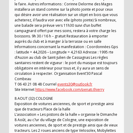
le faire. Autres informations : Corinne Delorme des Mages
installera un stand comme sur la photo jointe et pour ceux
qui désire avoir une réalisation sur un objet en bois que vous
acheterez, il faudra voir avec elle (photo jointe) Si nombreux,
une balade sera prévue vers 11h30 suivi d’un buffet
campagnard offert par mes soins, restera à votre charge les
boissons. 9h 30 / 16 h – gratuit Restauration à emporter
auprès du club et à manger à la terrasse ou en salle
Informations concernant la manifestation : Coordonnées Gps
: latitude = 44,2026 – Longitude = 4,2163 Adresse : 1995 rte
d’Auzon au club de Saint-Julien de Cassagnas Les règles
sanitaires restent de vigueur : le port du masque est toujours
obligatoire en intérieur pour tous et, il y aura un sens de
circulation à respecter. Organisation Event’30 Pascal
Combeau
T 06 43 21 08 48 Courriel
events30@outlook.fr
Site Internet
https://www.facebook.com/penati.thierry
8 AOUT (32) COLOGNE
Exposition de voitures anciennes, de sport et prestige ainsi
que de tracteurs Place de la halle
L’association « Les pistons de la halle » organise le Dimanche
8 Août, au c?ur du village de Cologne, une exposition de
voitures anciennes, de sport et de prestige ainsi que de vieux
tracteurs. Les 2 roues anciens de type Velosolex, Mobylettes