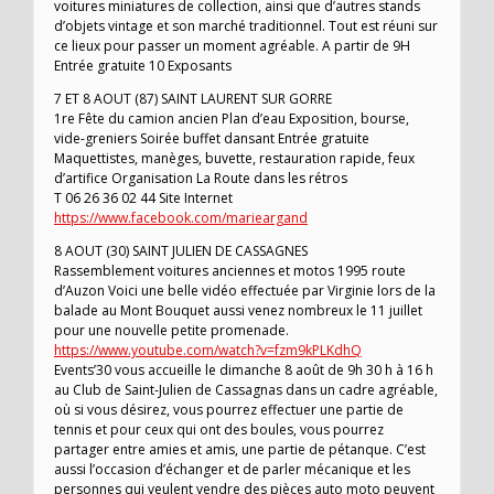
voitures miniatures de collection, ainsi que d’autres stands
d’objets vintage et son marché traditionnel. Tout est réuni sur
ce lieux pour passer un moment agréable. A partir de 9H
Entrée gratuite 10 Exposants
7 ET 8 AOUT (87) SAINT LAURENT SUR GORRE
1re Fête du camion ancien Plan d’eau Exposition, bourse,
vide-greniers Soirée buffet dansant Entrée gratuite
Maquettistes, manèges, buvette, restauration rapide, feux
d’artifice Organisation La Route dans les rétros
T 06 26 36 02 44 Site Internet
https://www.facebook.com/marieargand
8 AOUT (30) SAINT JULIEN DE CASSAGNES
Rassemblement voitures anciennes et motos 1995 route
d’Auzon Voici une belle vidéo effectuée par Virginie lors de la
balade au Mont Bouquet aussi venez nombreux le 11 juillet
pour une nouvelle petite promenade.
https://www.youtube.com/watch?v=fzm9kPLKdhQ
Events’30 vous accueille le dimanche 8 août de 9h 30 h à 16 h
au Club de Saint-Julien de Cassagnas dans un cadre agréable,
où si vous désirez, vous pourrez effectuer une partie de
tennis et pour ceux qui ont des boules, vous pourrez
partager entre amies et amis, une partie de pétanque. C’est
aussi l’occasion d’échanger et de parler mécanique et les
personnes qui veulent vendre des pièces auto moto peuvent