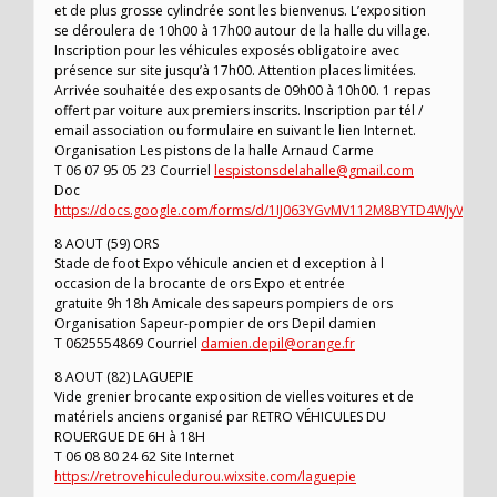
et de plus grosse cylindrée sont les bienvenus. L’exposition
se déroulera de 10h00 à 17h00 autour de la halle du village.
Inscription pour les véhicules exposés obligatoire avec
présence sur site jusqu’à 17h00. Attention places limitées.
Arrivée souhaitée des exposants de 09h00 à 10h00. 1 repas
offert par voiture aux premiers inscrits. Inscription par tél /
email association ou formulaire en suivant le lien Internet.
Organisation Les pistons de la halle Arnaud Carme
T 06 07 95 05 23 Courriel
lespistonsdelahalle@gmail.com
Doc
https://docs.google.com/forms/d/1IJ063YGvMV112M8BYTD4WJyVIw7f
8 AOUT (59) ORS
Stade de foot Expo véhicule ancien et d exception à l
occasion de la brocante de ors Expo et entrée
gratuite 9h 18h Amicale des sapeurs pompiers de ors
Organisation Sapeur-pompier de ors Depil damien
T 0625554869 Courriel
damien.depil@orange.fr
8 AOUT (82) LAGUEPIE
Vide grenier brocante exposition de vielles voitures et de
matériels anciens organisé par RETRO VÉHICULES DU
ROUERGUE DE 6H à 18H
T 06 08 80 24 62 Site Internet
https://retrovehiculedurou.wixsite.com/laguepie