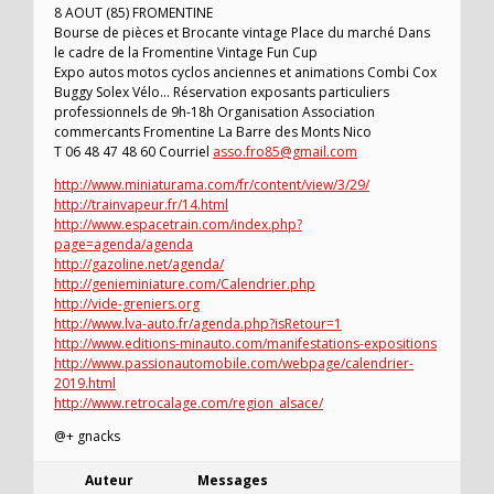
8 AOUT (85) FROMENTINE
Bourse de pièces et Brocante vintage Place du marché Dans
le cadre de la Fromentine Vintage Fun Cup
Expo autos motos cyclos anciennes et animations Combi Cox
Buggy Solex Vélo… Réservation exposants particuliers
professionnels de 9h-18h Organisation Association
commercants Fromentine La Barre des Monts Nico
T 06 48 47 48 60 Courriel
asso.fro85@gmail.com
http://www.miniaturama.com/fr/content/view/3/29/
http://trainvapeur.fr/14.html
http://www.espacetrain.com/index.php?
page=agenda/agenda
http://gazoline.net/agenda/
http://genieminiature.com/Calendrier.php
http://vide-greniers.org
http://www.lva-auto.fr/agenda.php?isRetour=1
http://www.editions-minauto.com/manifestations-expositions
http://www.passionautomobile.com/webpage/calendrier-
2019.html
http://www.retrocalage.com/region_alsace/
@+ gnacks
Auteur
Messages