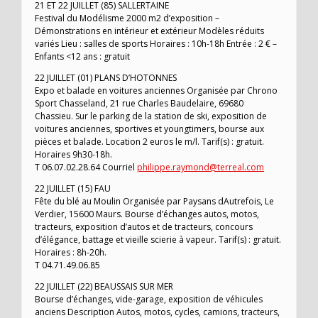
21 ET 22 JUILLET (85) SALLERTAINE
Festival du Modélisme 2000 m2 d’exposition –
Démonstrations en intérieur et extérieur Modèles réduits
variés Lieu : salles de sports Horaires : 10h-18h Entrée : 2 € –
Enfants <12 ans : gratuit
22 JUILLET (01) PLANS D’HOTONNES
Expo et balade en voitures anciennes Organisée par Chrono
Sport Chasseland, 21 rue Charles Baudelaire, 69680
Chassieu. Sur le parking de la station de ski, exposition de
voitures anciennes, sportives et youngtimers, bourse aux
pièces et balade. Location 2 euros le m/l. Tarif(s) : gratuit.
Horaires 9h30-18h.
T 06.07.02.28.64 Courriel
philippe.raymond@terreal.com
22 JUILLET (15) FAU
Fête du blé au Moulin Organisée par Paysans dAutrefois, Le
Verdier, 15600 Maurs. Bourse d’échanges autos, motos,
tracteurs, exposition d’autos et de tracteurs, concours
d’élégance, battage et vieille scierie à vapeur. Tarif(s) : gratuit.
Horaires : 8h-20h.
T 04.71.49.06.85
22 JUILLET (22) BEAUSSAIS SUR MER
Bourse d’échanges, vide-garage, exposition de véhicules
anciens Description Autos, motos, cycles, camions, tracteurs,