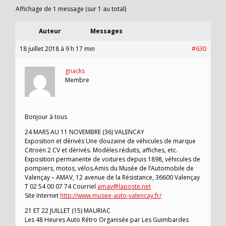
Affichage de 1 message (sur 1 au total)
Auteur
Messages
18 juillet 2018 à 9 h 17 min
#630
gnacks
Membre
Bonjour à tous
24 MARS AU 11 NOVEMBRE (36) VALENCAY
Exposition et dérivés Une douzaine de véhicules de marque
Citroën 2 CV et dérivés. Modèles réduits, affiches, etc.
Exposition permanente de voitures depuis 1898, véhicules de
pompiers, motos, vélos.Amis du Musée de l’Automobile de
Valençay – AMAV, 12 avenue de la Résistance, 36600 Valençay
T 02 54 00 07 74 Courriel
amav@laposte.net
Site Internet
http://www.musee-auto-valencay.fr/
21 ET 22 JUILLET (15) MAURIAC
Les 48 Heures Auto Rétro Organisée par Les Guimbardes