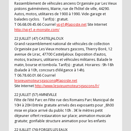
Rassemblement de véhicules anciens Organisée par Les Vieux
pistons guéménéens, Mairie, rue de l’hôtel de ville, 44290.
Autos, motos, utilitaires de 1900 à 1990. Vide-garage et
balades cyclos. Tarif(s) : gratuit.
T 06.68.09.45.66 Courriel
vpg1@laposte.net
Site Internet
http://vpg1.e-monsite.com/
22 JUILLET (47) CASTELJALOUX
Grand rassemblement national de véhicules de collection
Organisée par Les Vieux moteurs gascons, Thierry Boré, 12
avenue de Lirac, 47700 Casteljaloux. Exposition d’autos,
motos, tracteurs, utilitaires et véhicules militaires. Balade le
matin, bourse et tombola. Tarif(s) : gratuit. Horaires : 9h-18h
(balade à 10h, concours d’élégance à 14h).
T 06.78.60.01.66 Courriel
lesvieuxmoteursgascons@laposte.net
Site Internet
http://www.lesvieuxmoteursgascons.fr/
22 JUILLET (57) AMNEVILLE
Fête de l’été Parc en Fête rue des Romains Parc Municipal de
10H à 20H Entrée gratuite arrivés des exposants pour _8h00
mise en place arrivé du public 10h . 3€ le mètres petit
déjeuner offert restauration sur place; animation musicale
gratuite; gonflable structure animation pour les enfants
22 JUILLET (76) FORGES LES EAUX