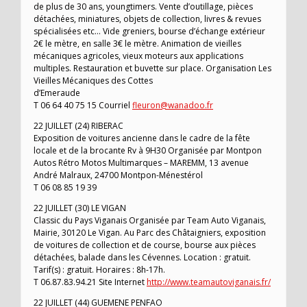
de plus de 30 ans, youngtimers. Vente d’outillage, pièces
détachées, miniatures, objets de collection, livres & revues
spécialisées etc… Vide greniers, bourse d’échange extérieur
2€ le mètre, en salle 3€ le mètre. Animation de vieilles
mécaniques agricoles, vieux moteurs aux applications
multiples. Restauration et buvette sur place. Organisation Les
Vieilles Mécaniques des Cottes
d’Emeraude
T 06 64 40 75 15 Courriel
fleuron@wanadoo.fr
22 JUILLET (24) RIBERAC
Exposition de voitures ancienne dans le cadre de la fête
locale et de la brocante Rv à 9H30 Organisée par Montpon
Autos Rétro Motos Multimarques – MAREMM, 13 avenue
André Malraux, 24700 Montpon-Ménestérol
T 06 08 85 19 39
22 JUILLET (30) LE VIGAN
Classic du Pays Viganais Organisée par Team Auto Viganais,
Mairie, 30120 Le Vigan. Au Parc des Châtaigniers, exposition
de voitures de collection et de course, bourse aux pièces
détachées, balade dans les Cévennes. Location : gratuit.
Tarif(s) : gratuit. Horaires : 8h-17h.
T 06.87.83.94.21 Site Internet
http://www.teamautoviganais.fr/
22 JUILLET (44) GUEMENE PENFAO