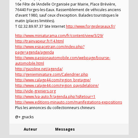
16e Fête de lAndelle Organisée par Mairie, Place Brévière,
76440 Forges-les-Eaux. Rassemblement de véhicules anciens
d’avant 1980, sauf ceux d’exception. Balades touristiques le
matin (places limitées).
T 02.32.89.97.37 Site Internet
http://www.forgesleseaux.fr/
http://www.miniaturama.com/fr/content/view/3/29/
http://trainvapeur.fr/14.html
http://www.espacetrain.com/index.php?
page=agenda/agenda
http://www.passionautomobile.com/webpage/bourse-
automobile.html
http://gazoline.net/agenda/
http://genieminiature.com/Calendrier.php
http://www.calage44.com/region_bretagne/
http://www.calage44.com/region_paysdelaloire/
http://vide-greniers.org
http://www.lva-auto.fr/agenda.php?isRetour=1
http://www.editions-minauto.com/manifestations-expositions
Plus les annonces du collectionneurs chineurs
@+ gnacks
Auteur
Messages