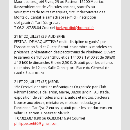
Mauriacoises, Joël Rives, 29 bd Pasteur, 15200 Mauriac.
Rassemblement de véhicules anciens, sportifs ou
youngtimers de toutes marques, circuit découverte des
Monts du Cantal le samedi après-midi (inscription
obligatoire). Tarif(s) : gratuit.
T 06.21.97.55.04 Courriel
joel.gordini@hotmail.fr
21 ET 22 JUILLET (29) AUDIERNE
FESTIVAL DE MAQUETTISME multi-discipline organisé par
l’Association Sud et Ouest. Parmi les nombreux modèles en
présence, présentation des petits trains de Plouhinec. Ouvert
le samedi de 10h00 à 12h00 et de 14h00 à 19h00 et de 09h30
à 18 h00 le dimanche. Entrée 2,50 €. Gratuit pour les enfants
de moins de 12 ans. Salle Omnisport. Place du Général de
Gaulle à AUDIERNE.
21 ET 22 JUILLET (38) JARDIN
15e Festival des vieilles mécaniques Organisée par Club
Rétromécanique de Jardin, Mairie, 38200 Jardin. Au stade,
exposition de véhicules anciens, autos et motos, tracteurs,
bourse aux pièces, miniatures, moisson et battage à
l’ancienne. Tarif(s) : 2 euros, gratuit pour les conducteurs en
véhicule ancien. Horaires : 9h-18h.
T 07.82.68.19.90 ou 06.83.04.16.94 Courriel
philippe.petit6@gmail.com