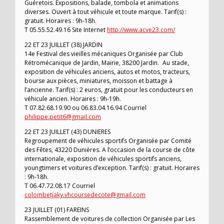
Guéretois. Expositions, balade, tombola et animations
diverses. Ouvert à tout véhicule et toute marque. Tarif(s) :
gratuit. Horaires : 9h-18h.
T 05.55.52.49.16 Site Internet
http://www.acve23.com/
22 ET 23 JUILLET (38) JARDIN
14e Festival des vieilles mécaniques Organisée par Club
Rétromécanique de Jardin, Mairie, 38200 Jardin. Au stade,
exposition de véhicules anciens, autos et motos, tracteurs,
bourse aux pièces, miniatures, moisson et battage à
l’ancienne. Tarif(s) : 2 euros, gratuit pour les conducteurs en
véhicule ancien. Horaires : 9h-19h.
T 07.82.68.19.90 ou 06.83.04.16.94 Courriel
philippe.petit6@gmail.com
22 ET 23 JUILLET (43) DUNIERES
Regroupement de véhicules sportifs Organisée par Comité
des Fêtes, 43220 Dunières. A l’occasion de la course de côte
internationale, exposition de véhicules sportifs anciens,
youngtimers et voitures d’exception. Tarif(s) : gratuit. Horaires
: 9h-18h.
T 06.47.72.08.17 Courriel
colombetjaky.vhcoursedecote@gmail.com
23 JUILLET (01) FAREINS
Rassemblement de voitures de collection Organisée par Les