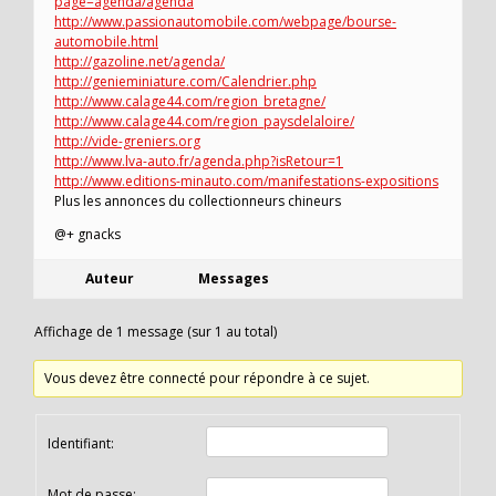
page=agenda/agenda
http://www.passionautomobile.com/webpage/bourse-
automobile.html
http://gazoline.net/agenda/
http://genieminiature.com/Calendrier.php
http://www.calage44.com/region_bretagne/
http://www.calage44.com/region_paysdelaloire/
http://vide-greniers.org
http://www.lva-auto.fr/agenda.php?isRetour=1
http://www.editions-minauto.com/manifestations-expositions
Plus les annonces du collectionneurs chineurs
@+ gnacks
Auteur
Messages
Affichage de 1 message (sur 1 au total)
Vous devez être connecté pour répondre à ce sujet.
Identifiant:
Mot de passe: