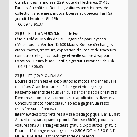
Guimbardes Farinoises, 229 route de Fléchères, 01480
Fareins. Au château Bouchet, voitures américaines, de
collection, anciennes, motos, bourse aux pièces. Tarif(s) :
gratuit. Horaires : 8h-18h.
T 06.09.43.96.37
23 JUILLET (15) MAURS (Moulin de Fou)
Fête du blé au Moulin de Fau Organisée par Paysans
d’Autrefois, Le Verdier, 15600 Maurs. Bourse d’échanges
autos, motos, tracteurs, exposition d’autos et de tracteurs,
concours d’élégance, battage et vieille scierie à vapeur.
Location : 1 euro le m/l. Tarif(s) : gratuit. Horaires : 7h-19h.
T 04.71.49.06.85
23 JUILLET (22) PLOUBALAY
Bourse d’échanges et expo autos et motos anciennes Salle
des fêtes Grande bourse d’échange et vide garage.
Rassemblements de tous véhicules anciens et de prestiges.
Démonstration de vieux moteurs d’applications diverses.
Concours photo, tombola (un solex à gagner, un resto
croisière sur la Rance…)
Interview des proprietaires à visée pédagogique. Bar, Buffet
Accueil des participants : pour la Bourse : 8h30, pour les
voitures 9h30. Parking visiteurs gratuit, Expo autos : gratuit
Bourse d’échange et vide grenier : 2.50 € EXT et 3.50 € INT le
ML. ATTENTION il est recommandé de reservé.