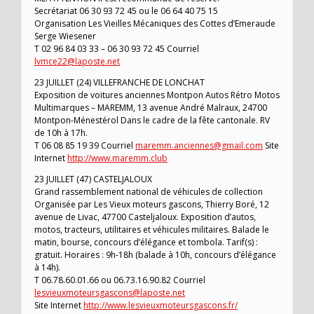
Secrétariat 06 30 93 72 45 ou le 06 64 40 75 15
Organisation Les Vieilles Mécaniques des Cottes d’Emeraude
Serge Wiesener
T 02 96 84 03 33 – 06 30 93 72 45 Courriel
lvmce22@laposte.net
23 JUILLET (24) VILLEFRANCHE DE LONCHAT
Exposition de voitures anciennes Montpon Autos Rétro Motos
Multimarques – MAREMM, 13 avenue André Malraux, 24700
Montpon-Ménestérol Dans le cadre de la fête cantonale. RV
de 10h à 17h.
T 06 08 85 19 39 Courriel
maremm.anciennes@gmail.com
Site
Internet
http://www.maremm.club
23 JUILLET (47) CASTELJALOUX
Grand rassemblement national de véhicules de collection
Organisée par Les Vieux moteurs gascons, Thierry Boré, 12
avenue de Livac, 47700 Casteljaloux. Exposition d’autos,
motos, tracteurs, utilitaires et véhicules militaires. Balade le
matin, bourse, concours d’élégance et tombola. Tarif(s) :
gratuit. Horaires : 9h-18h (balade à 10h, concours d’élégance
à 14h).
T 06.78.60.01.66 ou 06.73.16.90.82 Courriel
lesvieuxmoteursgascons@laposte.net
Site Internet
http://www.lesvieuxmoteursgascons.fr/