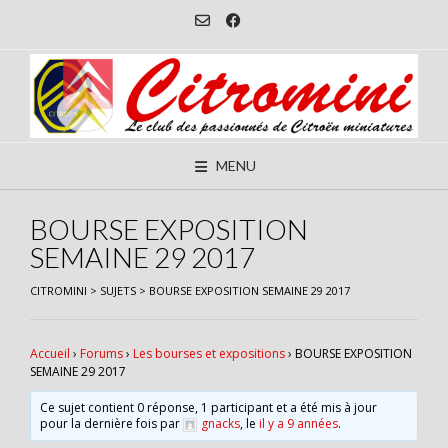
Skip
to
content
MENU
BOURSE EXPOSITION
SEMAINE 29 2017
CITROMINI
>
SUJETS
>
BOURSE EXPOSITION SEMAINE 29 2017
Accueil
›
Forums
›
Les bourses et expositions
›
BOURSE EXPOSITION
SEMAINE 29 2017
Ce sujet contient 0 réponse, 1 participant et a été mis à jour
pour la dernière fois par
gnacks
, le
il y a 9 années
.