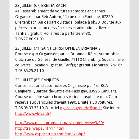
23 JUILLET (67) BREITENBACH
4e Rassemblement de voitures et motos anciennes
Organisée par Retr’Autom, 11 rue de la Fontaine, 67220
Breitenbach. Au départ du stade, balade à 9h30. Bourse aux
pièces, exposition des véhicules et animations diverses.
Tarif(s) : gratuit. Horaires : à partir de 9h30.
T 06.77.80.91.03
23 JUILLET (71) SAINT CHRISTOPHE EN BRIANNAIS
Bourse-expo Organisée par Le Brionnais Rétro Automobile
Club, rue du Général de Gaulle, 71110 Chambilly. Sous la halle
couverte. Location : gratuit. Tarif(s) : gratuit. Horaires : 7h-18h.
T 03.85.25.21.10
23 JUILLET (83) CANJUERS
Concentration d’automobiles Organisée par 1er RCA
Canjuers, Quartier de-Lattre-de-Tassigny, 83998 Canjuers.
Course de côte sans chrono sur circuit asphalte de 4,7 km
réservé aux véhicules d’avant 1990. Limité à 50 voitures.
T 06.08.33.33.19 Courriel
ogeraucogetude@aol.fr
Site Internet
http://www.vh-var.fr/
http://www.miniaturama.com/fr/content/view/3/29/
http://trainvapeur.fr/14.html
http://www.espacetrain.com/index.php?