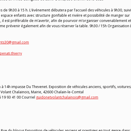
 de 9h30 à 15 h. L’événement débutera par l’accueil des véhicules à 9h30, suivi
n espace enfants avec structure gonflable et rivière et possibilité de manger sur
, il est préférable de m’avertir, afin de pourvoir m’organiser convenablement e
 me prévenir également afin de vous réserver la table. 9h30 / 15h Organisation 
ents30@gmail.com
enati.thierry
 à 14h impasse Du Thevenet. Exposition de véhicules anciens, sportifs, voitures
 Volant Chalainois, Mairie, 42600 Chalain-le-Comtal
6 19 93 41 00 Courriel
guidonetvolantchalainois@gmail.com
 Rue du blocus Exposition de véhicules anciens et prestiges en tout genre dans 