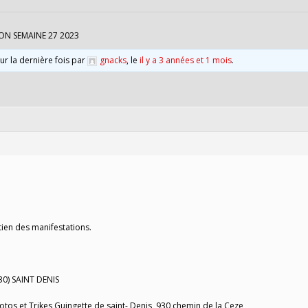
ON SEMAINE 27 2023
our la dernière fois par
gnacks
, le
il y a 3 années et 1 mois
.
tien des manifestations.
30) SAINT DENIS
os et Trikes Guingette de saint- Denis, 930 chemin de la Ceze