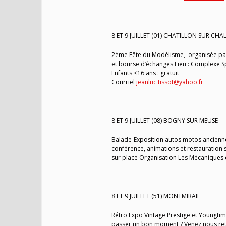
8 ET 9 JUILLET (01) CHATILLON SUR CH
2ème Fête du Modélisme, organisée par
et bourse d’échanges Lieu : Complexe Spo
Enfants <16 ans : gratuit
Courriel
jeanluc.tissot@yahoo.fr
8 ET 9 JUILLET (08) BOGNY SUR MEUSE
Balade-Exposition autos motos ancienne
conférence, animations et restauration 
sur place Organisation Les Mécaniques
8 ET 9 JUILLET (51) MONTMIRAIL
Rétro Expo Vintage Prestige et Youngti
passer un bon moment ? Venez nous retro