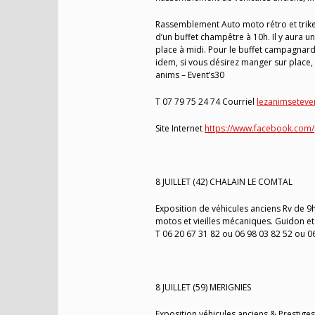
Rassemblement Auto moto rétro et trikes
d’un buffet champêtre à 10h. Il y aura u
place à midi. Pour le buffet campagnard
idem, si vous désirez manger sur place,
anims – Event’s30
T 07 79 75 24 74 Courriel
lezanimsetev
Site Internet
https://www.facebook.com/p
8 JUILLET (42) CHALAIN LE COMTAL
Exposition de véhicules anciens Rv de 9h
motos et vieilles mécaniques. Guidon et
T 06 20 67 31 82 ou 06 98 03 82 52 ou 0
8 JUILLET (59) MERIGNIES
Exposition véhicules anciens & Prestiges