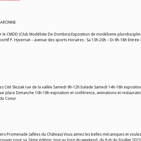
ALARONNE
 le CMDD (Club Modéliste De Dombes) Exposition de modélisme pluridisciplin
rtif P. Hyvernat – avenue des sports Horaires : Sa 13h-20h – Di 9h-18h Entrée 
s Cité Sleziak rue de la vallée Samedi 9h-12h balade Samedi 14h-18h expositio
sur place Dimanche 10h-18h exposition et conférence, animations et restaurati
 du Coeur
mers Promenade (allées du Château) Vous aimez les belles mécaniques et voule
uver pour sa 2éme édition, tout au long du weekend, du 8 et du 9 Juillet 2023,