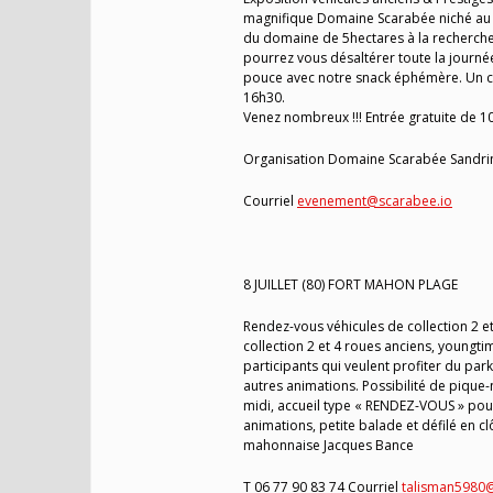
magnifique Domaine Scarabée niché au 
du domaine de 5hectares à la recherche 
pourrez vous désaltérer toute la journée 
pouce avec notre snack éphémère. Un co
16h30.
Venez nombreux !!! Entrée gratuite de 1
Organisation Domaine Scarabée Sandri
Courriel
evenement@scarabee.io
8 JUILLET (80) FORT MAHON PLAGE
Rendez-vous véhicules de collection 2 e
collection 2 et 4 roues anciens, youngti
participants qui veulent profiter du par
autres animations. Possibilité de pique-n
midi, accueil type « RENDEZ-VOUS » pour 
animations, petite balade et défilé en c
mahonnaise Jacques Bance
T 06 77 90 83 74 Courriel
talisman5980