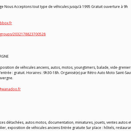
orge Nous Acceptons tout type de véhicules jusqu’à 1995 Gratuit ouverture à 9h
bbox.fr
/groups/2032178823700528
ERGNE
osition de véhicules anciens, autos, motos, youngtimers, balade, vide-grenier
entrée : gratuit. Horaires : 9h30-18h. Organisé(e) par Rétro Auto Moto Saint-Sau
uvergne.
@wanadoo.fr
ces détachées, autos motos, documentation, miniatures, jouets, ventes autos e
ier, exposition de véhicules anciens Entrée gratuite Sur place : hôtels, restauran