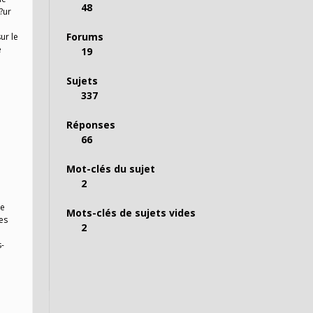
48
?ur
Forums
ur le
e
19
Sujets
337
Réponses
66
Mot-clés du sujet
2
de
Mots-clés de sujets vides
es
2
s-