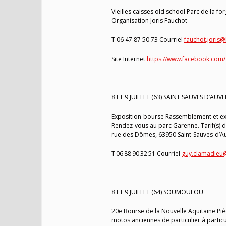
Vieilles caisses old school Parc de la f
Organisation Joris Fauchot
T 06 47 87 50 73 Courriel
fauchot.joris@
Site Internet
https://www.facebook.com
8 ET 9 JUILLET (63) SAINT SAUVES D’AUV
Exposition-bourse Rassemblement et exp
Rendez-vous au parc Garenne. Tarif(s) d’
rue des Dômes, 63950 Saint-Sauves-d’A
T 06 88 90 32 51 Courriel
guy.clamadieu
8 ET 9 JUILLET (64) SOUMOULOU
20e Bourse de la Nouvelle Aquitaine Piè
motos anciennes de particulier à particul