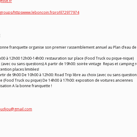
live.fr
groups/httpswww.leboncoin.frprofil72977974
E
a bonne franquette organise son premier rassemblement annuel au Plan d’eau de
9h00 à 12h00 12h00-14h00: restauration sur place (Food Truck ou pique-nique)
x (avec ou sans questions) A partir de 19h00: soirée vintage Repas et camping r
ttention places limitées!
artir de 9h00 De 10h00 à 12h00: Road Trip libre au choix (avec ou sans question
ce (Food Truck ou pique) De 14h00 à 17h00: exposition de voitures anciennes
sation A la bonne franquette !
joudjou@gmail.com