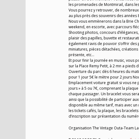
les promenades de Montmirail, dans les 
Vous pourrez y retrouver, de nombreux v
au plus près des souvenirs des années 8
Nous vous emmènerons dans la Brie Cham
weekend, en escorte, avec parcours fléc
Shooting photos, concours d’élégances,
plaisir des papilles, buvette et restaura
également ravis de pouvoir s’offrir des
miniatures, pièces détachées, création
présente, etc…
Et pour finir la journée en music, vous 
sur la Place Remy Petit, à 2 mn a pieds 
Ouverture du parc dés 6 heures du matin
pour 1 jour 5€ le mètre pour 2 jours No
Emplacement voiture gratuit si vous ne
jours » à 5 ou 7€, comprenant la plaque
chaque passager. Un bracelet vous sera r
ainsi que la possibilité de participer a
disponible au même tarif, mais avec un
les tickets cafés, la plaque, les bracel
d’inscription sur présentation du numé
Organisation The Vintage Outa-Team Lae