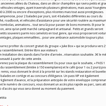
anciennes allées du Chateau, dans un décor champêtre qui ravira petits et gra
éhicules vintages, ayant traversés plusieurs générations, mais aussi Youngtim
0 à 2000 ou encore d’exceptions, plus récentes mais tout aussi prestigieuses.
penoise, pour 2 balades par jours, soit 4 balades différentes au cours du
hé, roadbook, et véhicules d’assistance pour une sécurité routière au maximum
 tombolas, animations… tout sera là pour passer de bons moments. Et pour le
tion, ainsi qu’un petit marché campagnard et artisanal. Petits et grands seront
 petits souvenirs parmi nos camelots en tout genre, qui vous proposeront voitu
s vintages, plaques emmaillées… pour une ambiance automobile toujours plus
pourrez profiter du concert gratuit du groupe « Juke Box » qui se produira vers 
du rassemblement. Entrée libre aux visiteurs
 Installation des stands dans l’ordre d’arrivée…réservation souhaitée. 3€ le mè
uveauté à partir de cette année.
 prenez pas la plaque du rassemblement Ou pour ceux qui le souhaite, « PASS 1
 du rassemblement (limitée à 150 exemplaires) et le café (pour 1 ou 2 jours) po
emis, vous donnant le droit à la priorité sur les stands restauration et buvette
ux balades en cortège et au concours d’élégance. Un pass VIP est également
 règlement d’avance, et la préparation anticipée de votre enveloppe comprenan
ets et le numéro de concours, vous donnant un accès plus rapide au parc, sans at
ro d’accès qui vous sera donné au moment du paiement.
titia