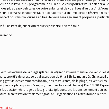
c?ur de la Pévèle. Au programme de 10h à 18h vous pourrez vous balader au c
des plus beaux véhicules de votre enfance et de vos rêves d’aujourd’hui. Vous
sur la terrasse et vous restaurer soit au restaurant (mieux vaut réserver !!) où s
ncert pour finir la journée en beauté vous sera également proposé à partir d
0h à 18h Petit déjeuner offert aux exposants Ouvert à tous
ne Renno
t 4 roues Avenue de la plage (place Baillet) Rendez-vous mensuel de véhicules 
mers, sportifs de prestige ou d’exception de 9h à 18h. Le matin dès 9h, accueil d
king gratuit, des commerces locaux, des restaurants, de la plage, d’éventuelles
iquer sur place (point d’eau, wc, quelques tables et chaises). Dès 13h30, l’aprè
les passionnés, tirage de lots gratuits (plaques, etc..), ponctuellement autres
lôture. Manifestation totalement gratuite. Organisation La rétr’automobile fort-
@gmail.com