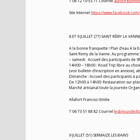
T 06 12 19 53 71 Courriel
auroreguilmin@
Site Internet
https://www.facebook.com/
8 ET 9 JUILLET (77) SAINT RÉMY LA VANN
A la bonne franquette ! Plan d’eau A l
Saint Remy de la Vanne. Au programme:
– samedi: Accueil des participants de 
14H00 – 18h00 : Road Trip libre au choi
(voir bulletin d’inscription en annexe), a
Dimanche : Accueil des participants à p
De 12h00 à 14h00: Restauration sur pla
Marché artisanal toute la journée Organi
Allafort Francisci Emilie
T 06 73 51 88 82 Courriel
lesbijouxded
9 JUILLET (51) SERMAIZE LES BAINS