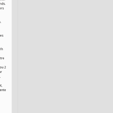
nds.
ers
.
res
21h
tre
 ou 2
ur
,
t,
tente