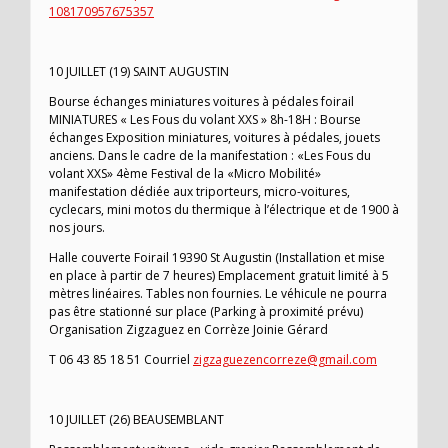
108170957675357
10 JUILLET (19) SAINT AUGUSTIN
Bourse échanges miniatures voitures à pédales foirail
MINIATURES « Les Fous du volant XXS » 8h-18H : Bourse
échanges Exposition miniatures, voitures à pédales, jouets
anciens. Dans le cadre de la manifestation : «Les Fous du
volant XXS» 4ème Festival de la «Micro Mobilité»
manifestation dédiée aux triporteurs, micro-voitures,
cyclecars, mini motos du thermique à l’électrique et de 1900 à
nos jours.
Halle couverte Foirail 19390 St Augustin (Installation et mise
en place à partir de 7 heures) Emplacement gratuit limité à 5
mètres linéaires. Tables non fournies. Le véhicule ne pourra
pas être stationné sur place (Parking à proximité prévu)
Organisation Zigzaguez en Corrèze Joinie Gérard
T 06 43 85 18 51 Courriel
zigzaguezencorreze@gmail.com
10 JUILLET (26) BEAUSEMBLANT