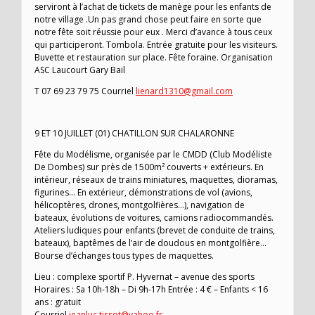
serviront à l’achat de tickets de manège pour les enfants de
notre village .Un pas grand chose peut faire en sorte que
notre fête soit réussie pour eux . Merci d’avance à tous ceux
qui participeront. Tombola. Entrée gratuite pour les visiteurs.
Buvette et restauration sur place. Fête foraine. Organisation
ASC Laucourt Gary Bail
T 07 69 23 79 75 Courriel
lienard1310@gmail.com
9 ET 10 JUILLET (01) CHATILLON SUR CHALARONNE
Fête du Modélisme, organisée par le CMDD (Club Modéliste
De Dombes) sur près de 1500m² couverts + extérieurs. En
intérieur, réseaux de trains miniatures, maquettes, dioramas,
figurines… En extérieur, démonstrations de vol (avions,
hélicoptères, drones, montgolfières…), navigation de
bateaux, évolutions de voitures, camions radiocommandés.
Ateliers ludiques pour enfants (brevet de conduite de trains,
bateaux), baptêmes de l’air de doudous en montgolfière…
Bourse d’échanges tous types de maquettes.
Lieu : complexe sportif P. Hyvernat – avenue des sports
Horaires : Sa 10h-18h – Di 9h-17h Entrée : 4 € – Enfants < 16
ans : gratuit
Courriel
jeanluc.tissot@yahoo.fr