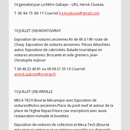
Organisé(e) par La Rétro Gabaye – LRG, Hervé Cluzeau.
T 06 84 75 89 17 Courriel
lrg.legabaye@gmail.com
10 JUILLET (36) MONTGIVRAY
Exposition de voitures anciennes Rv de 6h à 19h route de
Chavy. Exposition de voitures anciennes. Pièces détachées
autos. Exposition de cabriolets. Balade touristique en
voitures anciennes. Brocante et vide-greniers. Jean-
Christophe Aubrun
T 06 46 23 40 81 ou 06 09 21 55 10 Courriel
annick.aubrun@orange.fr
10 JUILLET (38) VIRIVILLE
MECA-TECH Bourse Mécanique avec Exposition de
voitures/Motos anciennes Place du pont neuf et autour de la
place de l’église Repas friture (sur inscription) avec aussi
restauration nomade et buvettes.
Exposition de voitures de collection et Meca-Tech (Bourse
mécanique) extérieur et en intérieur possible sur demande.