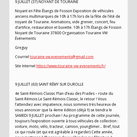
9 JUILLET (37) NOYANT DE TOURAINE
Noyant en Fête Étangs de Fosson Exposition de véhicules
anciens multimarques de 10h à 17h lors de la fête de l’été de
noyant de Touraine. Animations, vide grenier, concert, feu
d’artifice, restauration et buvette. 10h à 17h Étangs de Fosson
Noyant de Touraine 37800 Organisation Touraine VW
Événements
Greguy
Courriel
touraine.vw.evenements@gmail.com
Site Internet
https://www.touraine-vw-evenements.fr/
9 JUILLET (63) SAINT RÉMY SUR DUROLLE
4e Saint-Rémois Classic Plan d’eau des Prades – route du
Saint-Rémois Le Saint-Rémois Classic, le retour ! Vous
l’attendiez avec impatience, nous sommes très heureux de
vous annoncer que la 4eme édition (déjà !!) se tiendra le
SAMEDI 9 JUILLET prochain ! Au programme de cette journée,
toujours l’exposition ouverte à tous véhicules de collection :
voiture, moto, vélo, tracteur, camion, youngtimer… Bref, tout
ce qui roule (et qui est agréable à regarder) Cette année,