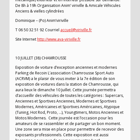
De 8h à 19h Organisation Anim’ viriville & Amicale Véhicules
Anciens & vielles cylindrées
Dominique – (Po) Anim’viriville
T 06 50 32 51 92 Courriel
accueil@viriville.fr
Site Internet
http://www.ava-viriville.fr
10 JUILLET (38) CHAMROUSSE
Exposition de voiture d’exception anciennes et modernes
Parking de Recoin L’association Chamrousse Sport Auto
(ACRVM) a le plaisir de vous inviter à la 7e édition de son
exposition de voitures dans la station de Chamrousse, qui
aura lieux le dimanche 10 Juillet. Cette journée permettra
d’accueillir des véhicules de toutes les catégories : Supercars,
Anciennes et Sportives Anciennes, Modernes et Sportives
Modernes, Américaines et Sportives Américaines, Atypique
(Tuning, Hot Rod, Proto, …), Youngtimers, Motos Anciennes et
Motos Modernes. Cette journée est l’occasion pour les
amateurs de se rassembler et de partager un bon moment.
Une zone sera mise en place pour permettre de recevoir des
exposants professionnels. Cette exposition est aussi