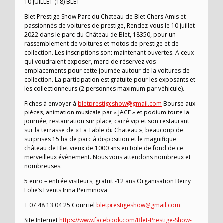
10 JUILLET (18) BLET
Blet Prestige Show Parc du Chateau de Blet Chers Amis et
passionnés de voitures de prestige, Rendez-vous le 10 juillet
2022 dans le parc du Château de Blet, 18350, pour un
rassemblement de voitures et motos de prestige et de
collection. Les inscriptions sont maintenant ouvertes. A ceux
qui voudraient exposer, merci de réservez vos
emplacements pour cette journée autour de la voitures de
collection. La participation est gratuite pour les exposants et
les collectionneurs (2 personnes maximum par véhicule).
Fiches à envoyer à
bletprestigeshow@gmail.com
Bourse aux
pièces, animation musicale par « JACE » et podium toute la
journée, restauration sur place, carré vip et son restaurant
sur la terrasse de « La Table du Chateau », beaucoup de
surprises 15 ha de parc à disposition et le magnifique
château de Blet vieux de 1000 ans en toile de fond de ce
merveilleux événement. Nous vous attendons nombreux et
nombreuses.
5 euro – entrée visiteurs, gratuit -12 ans Organisation Berry
Folie’s Events Irina Perminova
T 07 48 13 04 25 Courriel
bletprestigeshow@gmail.com
Site Internet
https://www.facebook.com/Blet-Prestige-Show-