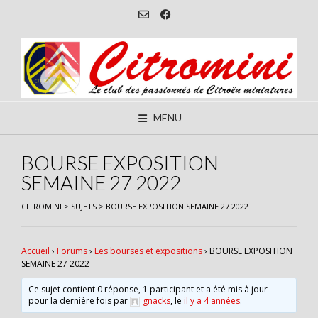
Skip
to
content
MENU
BOURSE EXPOSITION
SEMAINE 27 2022
CITROMINI
>
SUJETS
>
BOURSE EXPOSITION SEMAINE 27 2022
Accueil
›
Forums
›
Les bourses et expositions
›
BOURSE EXPOSITION
SEMAINE 27 2022
Ce sujet contient 0 réponse, 1 participant et a été mis à jour
pour la dernière fois par
gnacks
, le
il y a 4 années
.