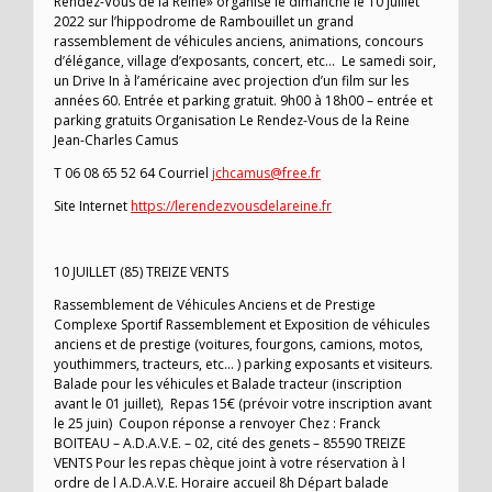
Rendez-Vous de la Reine» organise le dimanche le 10 juillet
2022 sur l’hippodrome de Rambouillet un grand
rassemblement de véhicules anciens, animations, concours
d’élégance, village d’exposants, concert, etc… Le samedi soir,
un Drive In à l’américaine avec projection d’un film sur les
années 60. Entrée et parking gratuit. 9h00 à 18h00 – entrée et
parking gratuits Organisation Le Rendez-Vous de la Reine
Jean-Charles Camus
T 06 08 65 52 64 Courriel
jchcamus@free.fr
Site Internet
https://lerendezvousdelareine.fr
10 JUILLET (85) TREIZE VENTS
Rassemblement de Véhicules Anciens et de Prestige
Complexe Sportif Rassemblement et Exposition de véhicules
anciens et de prestige (voitures, fourgons, camions, motos,
youthimmers, tracteurs, etc… ) parking exposants et visiteurs.
Balade pour les véhicules et Balade tracteur (inscription
avant le 01 juillet), Repas 15€ (prévoir votre inscription avant
le 25 juin) Coupon réponse a renvoyer Chez : Franck
BOITEAU – A.D.A.V.E. – 02, cité des genets – 85590 TREIZE
VENTS Pour les repas chèque joint à votre réservation à l
ordre de l A.D.A.V.E. Horaire accueil 8h Départ balade