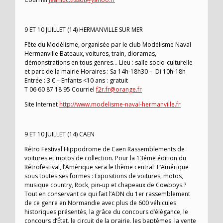
9 ET 10 JUILLET (14) HERMANVILLE SUR MER
Fête du Modélisme, organisée par le club Modélisme Naval
Hermanville Bateaux, voitures, train, dioramas,
démonstrations en tous genres… Lieu : salle socio-culturelle
et parc de la mairie Horaires : Sa 14h-18h30 – Di 10h-18h
Entrée : 3 € – Enfants <10 ans : gratuit
T 06 60 87 18 95 Courriel
f2r.fr@orange.fr
Site Internet
http://www.modelisme-naval-hermanville.fr
9 ET 10 JUILLET (14) CAEN
Rétro Festival Hippodrome de Caen Rassemblements de
voitures et motos de collection. Pour la 13éme édition du
Rétrofestival, l’Amérique sera le thème central L’Amérique
sous toutes ses formes : Expositions de voitures, motos,
musique country, Rock, pin-up et chapeaux de Cowboys.?
Tout en conservant ce qui fait l’ADN du 1er rassemblement
de ce genre en Normandie avec plus de 600 véhicules
historiques présentés, la grâce du concours d’élégance, le
concours d’État, le circuit de la prairie, les baptêmes, la vente