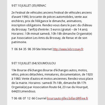
9 ET 10 JUILLET (35) RENAC
2e Festival de véhicules anciens Festival de véhicules anciens
d’avant 1990, brocante de pièces automobiles, vente aux
enchères, prix de l’élégance le dimanche, animations,
inscription obligatoire. Rendez-vous dans le parc du château
du Brossay. Tarif(s) d’entrée : 5 euros (gratuit – de 14 ans).
Horaires : 10h-minuit samedi, 10h-18h dimanche Organisé(e)
par Association Les Amis du Brossay, de Renac et de son
patrimoine.
T 06 84 35 98 39 Site Internet
http://www.lebrossay.fr
9 ET 10 JUILLET (64) SOUMOULOU
19e Bourse d’échanges Bourse d’échanges autos, motos,
vélos, pièces détachées, miniatures, documentation, de 1920
à 1980. Vente d’autos et motos anciennes. Rendez-vous place
de la mairie. Horaires : samedi 7h-18h, dimanche 8h-17h
Organisé(e) par Association Route 64, 23 rue du Hourquit,
64420 Limendous.
T 06 68 07 12 66 Courriel
boursautogilles.billard@free.fr