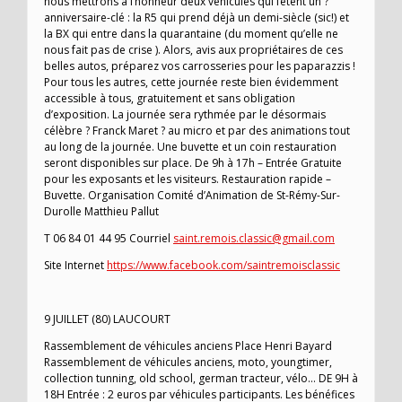
nous mettrons à l’honneur deux véhicules qui fêtent un ?
anniversaire-clé : la R5 qui prend déjà un demi-siècle (sic!) et
la BX qui entre dans la quarantaine (du moment qu’elle ne
nous fait pas de crise ). Alors, avis aux propriétaires de ces
belles autos, préparez vos carrosseries pour les paparazzis !
Pour tous les autres, cette journée reste bien évidemment
accessible à tous, gratuitement et sans obligation
d’exposition. La journée sera rythmée par le désormais
célèbre ? Franck Maret ? au micro et par des animations tout
au long de la journée. Une buvette et un coin restauration
seront disponibles sur place. De 9h à 17h – Entrée Gratuite
pour les exposants et les visiteurs. Restauration rapide –
Buvette. Organisation Comité d’Animation de St-Rémy-Sur-
Durolle Matthieu Pallut
T 06 84 01 44 95 Courriel
saint.remois.classic@gmail.com
Site Internet
https://www.facebook.com/saintremoisclassic
9 JUILLET (80) LAUCOURT
Rassemblement de véhicules anciens Place Henri Bayard
Rassemblement de véhicules anciens, moto, youngtimer,
collection tunning, old school, german tracteur, vélo… DE 9H à
18H Entrée : 2 euros par véhicules participants. Les bénéfices