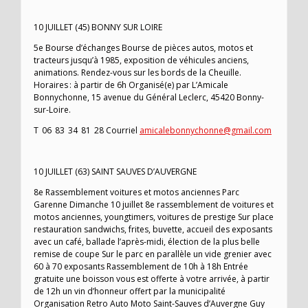
10 JUILLET (45) BONNY SUR LOIRE
5e Bourse d’échanges Bourse de pièces autos, motos et
tracteurs jusqu’à 1985, exposition de véhicules anciens,
animations. Rendez-vous sur les bords de la Cheuille.
Horaires : à partir de 6h Organisé(e) par L’Amicale
Bonnychonne, 15 avenue du Général Leclerc, 45420 Bonny-
sur-Loire.
T 06 83 34 81 28 Courriel
amicalebonnychonne@gmail.com
10 JUILLET (63) SAINT SAUVES D’AUVERGNE
8e Rassemblement voitures et motos anciennes Parc
Garenne Dimanche 10 juillet 8e rassemblement de voitures et
motos anciennes, youngtimers, voitures de prestige Sur place
restauration sandwichs, frites, buvette, accueil des exposants
avec un café, ballade l’après-midi, élection de la plus belle
remise de coupe Sur le parc en parallèle un vide grenier avec
60 à 70 exposants Rassemblement de 10h à 18h Entrée
gratuite une boisson vous est offerte à votre arrivée, à partir
de 12h un vin d’honneur offert par la municipalité
Organisation Retro Auto Moto Saint-Sauves d’Auvergne Guy