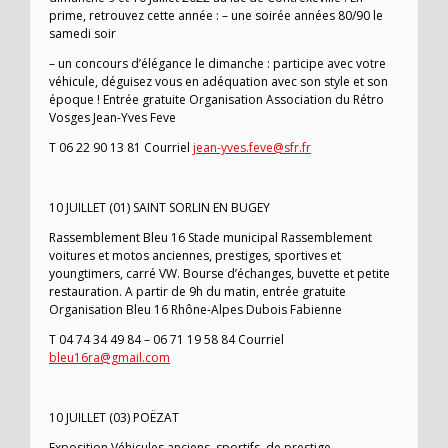
prime, retrouvez cette année : – une soirée années 80/90 le
samedi soir
– un concours d’élégance le dimanche : participe avec votre
véhicule, déguisez vous en adéquation avec son style et son
époque ! Entrée gratuite Organisation Association du Rétro
Vosges Jean-Yves Feve
T 06 22 90 13 81 Courriel
jean-yves.feve@sfr.fr
10 JUILLET (01) SAINT SORLIN EN BUGEY
Rassemblement Bleu 16 Stade municipal Rassemblement
voitures et motos anciennes, prestiges, sportives et
youngtimers, carré VW. Bourse d’échanges, buvette et petite
restauration. A partir de 9h du matin, entrée gratuite
Organisation Bleu 16 Rhône-Alpes Dubois Fabienne
T 04 74 34 49 84 – 06 71 19 58 84 Courriel
bleu16ra@gmail.com
10 JUILLET (03) POËZAT
Exposition Véhicules anciens, sportifs, de prestige,