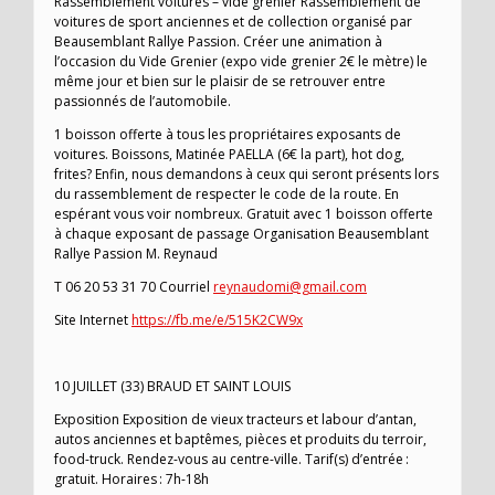
Rassemblement voitures – vide grenier Rassemblement de
voitures de sport anciennes et de collection organisé par
Beausemblant Rallye Passion. Créer une animation à
l’occasion du Vide Grenier (expo vide grenier 2€ le mètre) le
même jour et bien sur le plaisir de se retrouver entre
passionnés de l’automobile.
1 boisson offerte à tous les propriétaires exposants de
voitures. Boissons, Matinée PAELLA (6€ la part), hot dog,
frites? Enfin, nous demandons à ceux qui seront présents lors
du rassemblement de respecter le code de la route. En
espérant vous voir nombreux. Gratuit avec 1 boisson offerte
à chaque exposant de passage Organisation Beausemblant
Rallye Passion M. Reynaud
T 06 20 53 31 70 Courriel
reynaudomi@gmail.com
Site Internet
https://fb.me/e/515K2CW9x
10 JUILLET (33) BRAUD ET SAINT LOUIS
Exposition Exposition de vieux tracteurs et labour d’antan,
autos anciennes et baptêmes, pièces et produits du terroir,
food-truck. Rendez-vous au centre-ville. Tarif(s) d’entrée :
gratuit. Horaires : 7h-18h