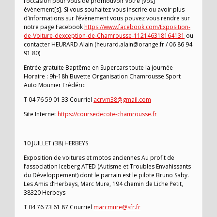
l’occasion pour vous de promouvoir votre [vos]
événement[s]. Si vous souhaitez vous inscrire ou avoir plus
d’informations sur l’évènement vous pouvez vous rendre sur
notre page Facebook
https://www.facebook.com/Exposition-
de-Voiture-dexception-de-Chamrousse-112146318164131
ou
contacter HEURARD Alain (heurard.alain@orange.fr / 06 86 94
91 80)
Entrée gratuite Baptême en Supercars toute la journée
Horaire : 9h-18h Buvette Organisation Chamrousse Sport
Auto Mounier Frédéric
T 04 76 59 01 33 Courriel
acrvm38@gmail.com
Site Internet
https://coursedecote-chamrousse.fr
10 JUILLET (38) HERBEYS
Exposition de voitures et motos anciennes Au profit de
l’association Iceberg ATED (Autisme et Troubles Envahissants
du Développement) dont le parrain est le pilote Bruno Saby.
Les Amis d’Herbeys, Marc Mure, 194 chemin de Liche Petit,
38320 Herbeys
T 04 76 73 61 87 Courriel
marcmure@sfr.fr