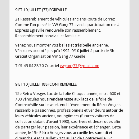
9 ET 10 JUILLET (77) EGREVILLE
2e Rassemblement de véhicules anciens Route de Lorrez
Comme l’an passé le VW Gang 77 avec la participation de U
Express Egreville renouvelle son rassemblement.
Rassemblement convivial et familiale.
Venez nous montrer vos belles et très belle ancienne.
Véhicules accepté jusqu’à 1992. 9/10 juillet à partir de 9h
Gratuit Organisation VW Gang 77 Gaëlle
T 07 49 84 28 70 Courriel
vwgang77@gmail.com
9 ET 10 JUILLET (88) CONTREXÉVILLE
15e Rétro Vosges Lac de la folie Chaque année, entre 600 et
700 véhicules nous rendent visite aux lacs de la folie de
Contrexéville sur le week-end. L’évènement du Rétro Vosges
rassemble passionnés, professionnels et vendeurs autour de
leurs véhicules anciens, youngtimers (futures voitures de
collection datant d’avant 1990), sportives et deux-roues afin
de partager leur passion, leur expérience et échanger. Cette
année, le 15e Rétro Vosges vous accueille les samedi et
dimanche 9 et 10 Juillet 2022 au lac de Contrexéville ! En