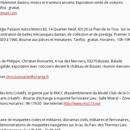
semblement dautos, motos et tracteurs anciens. Exposition-vente de voitures
(s) : gratuit.
@gmail.com
ie Passion Autos Motos 83, 14 Quartier Neuf, 83120 Le Plan-de-la-Tour. Sur la
ntration de belles mécaniques dantan, de collection et de prestige. Premier 
0 à 1960. Bourse aux pièces et miniatures. Tarif(s) : gratuit. Horaires : 10h-19h
e Philippe, Christian Bonvarlet, 6 rue des Merciers, 03270 Busset. Balade
ugalski, exposition avec concours devant le château de Busset, réunion dancien
riel
chris.bonvarlet@orange.fr
des Arts Créatifs, organisé par le RMCC (Rassemblement du Model Club de la C
rts créatifs – Bourse d’échange à majorité ferroviaire Lieu : Salle Mistral – Zon
ons Horaires : 9h-17h30 Site Internet
http://www.rmcc13.net
re de maquettes civiles et militaires, dioramas civils, militaires et ferroviaires,
es démonstrations de maquettes navigantes sur le lac du Parc des Thermes Lieu :