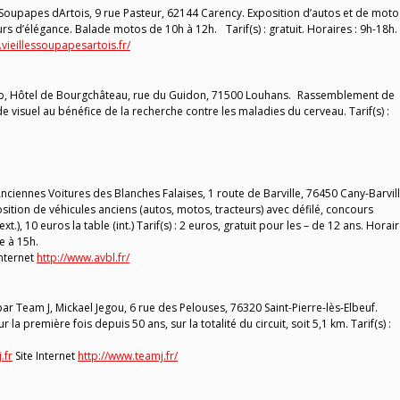
Soupapes dArtois, 9 rue Pasteur, 62144 Carency. Exposition d’autos et de moto
s d’élégance. Balade motos de 10h à 12h. Tarif(s) : gratuit. Horaires : 9h-18h.
vieillessoupapesartois.fr/
lub, Hôtel de Bourgchâteau, rue du Guidon, 71500 Louhans. Rassemblement de
e visuel au bénéfice de la recherche contre les maladies du cerveau. Tarif(s) :
iennes Voitures des Blanches Falaises, 1 route de Barville, 76450 Cany-Barvill
ition de véhicules anciens (autos, motos, tracteurs) avec défilé, concours
xt.), 10 euros la table (int.) Tarif(s) : 2 euros, gratuit pour les – de 12 ans. Horair
e à 15h.
Internet
http://www.avbl.fr/
 Team J, Mickael Jegou, 6 rue des Pelouses, 76320 Saint-Pierre-lès-Elbeuf.
a première fois depuis 50 ans, sur la totalité du circuit, soit 5,1 km. Tarif(s) :
.fr
Site Internet
http://www.teamj.fr/