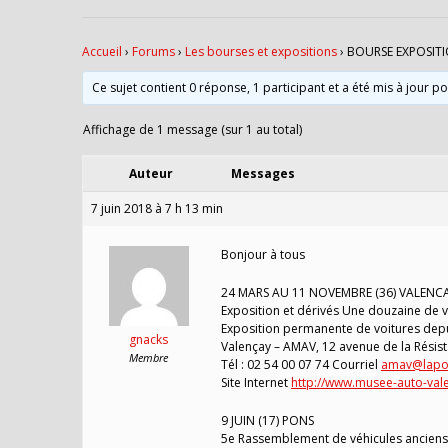
Accueil
›
Forums
›
Les bourses et expositions
›
BOURSE EXPOSITI
Ce sujet contient 0 réponse, 1 participant et a été mis à jour p
Affichage de 1 message (sur 1 au total)
Auteur
Messages
7 juin 2018 à 7 h 13 min
Bonjour à tous
24 MARS AU 11 NOVEMBRE (36) VALENC
Exposition et dérivés Une douzaine de vé
Exposition permanente de voitures depu
gnacks
Valençay – AMAV, 12 avenue de la Résis
Membre
Tél : 02 54 00 07 74 Courriel
amav@lapos
Site Internet
http://www.musee-auto-vale
9 JUIN (17) PONS
5e Rassemblement de véhicules anciens 