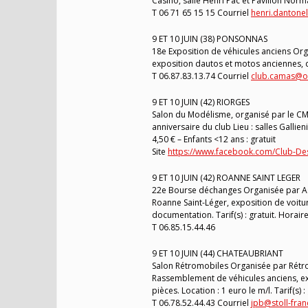
Casino, salle Henri Pac et Pavillon Nor
T 06 71 65 15 15 Courriel
henri.dantone
9 ET 10 JUIN (38) PONSONNAS
18e Exposition de véhicules anciens Org
exposition dautos et motos anciennes, de
T 06.87.83.13.74 Courriel
club.camas@o
9 ET 10 JUIN (42) RIORGES
Salon du Modélisme, organisé par le CM
anniversaire du club Lieu : salles Gallie
4,50 € – Enfants <12 ans : gratuit
Site
https://www.facebook.com/Club-De
9 ET 10 JUIN (42) ROANNE SAINT LEGER
22e Bourse déchanges Organisée par Ass
Roanne Saint-Léger, exposition de voitu
documentation. Tarif(s) : gratuit. Horaire
T 06.85.15.44.46
9 ET 10 JUIN (44) CHATEAUBRIANT
Salon Rétromobiles Organisée par Rétr
Rassemblement de véhicules anciens, ex
pièces. Location : 1 euro le m/l. Tarif(s)
T 06.78.52.44.43 Courriel
jpb@stoll-fran