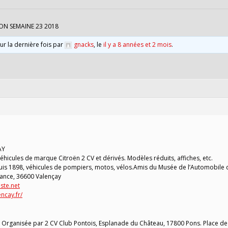
ON SEMAINE 23 2018
our la dernière fois par
gnacks
, le
il y a 8 années et 2 mois
.
AY
hicules de marque Citroën 2 CV et dérivés. Modèles réduits, affiches, etc.
is 1898, véhicules de pompiers, motos, vélos.Amis du Musée de l’Automobile 
tance, 36600 Valençay
te.net
ncay.fr/
Organisée par 2 CV Club Pontois, Esplanade du Château, 17800 Pons. Place de