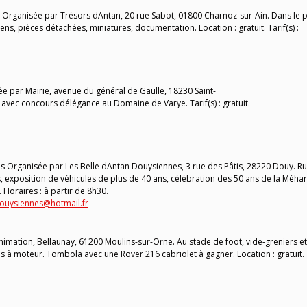
Organisée par Trésors dAntan, 20 rue Sabot, 01800 Charnoz-sur-Ain. Dans le 
ns, pièces détachées, miniatures, documentation. Location : gratuit. Tarif(s) :
e par Mairie, avenue du général de Gaulle, 18230 Saint-
ec concours délégance au Domaine de Varye. Tarif(s) : gratuit.
 Organisée par Les Belle dAntan Douysiennes, 3 rue des Pâtis, 28220 Douy. R
exposition de véhicules de plus de 40 ans, célébration des 50 ans de la Méhar
t. Horaires : à partir de 8h30.
ouysiennes@hotmail.fr
imation, Bellaunay, 61200 Moulins-sur-Orne. Au stade de foot, vide-greniers et
es à moteur. Tombola avec une Rover 216 cabriolet à gagner. Location : gratuit.