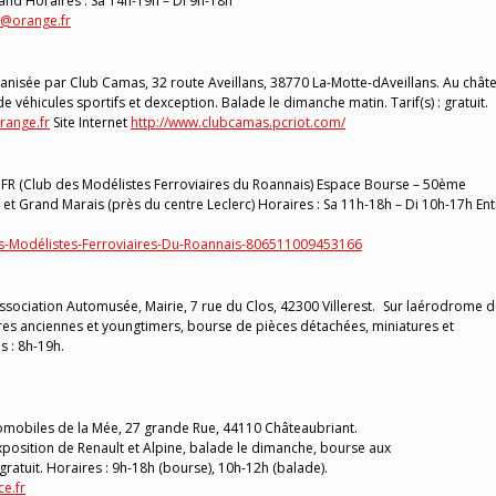
mand Horaires : Sa 14h-19h – Di 9h-18h
l@orange.fr
anisée par Club Camas, 32 route Aveillans, 38770 La-Motte-dAveillans. Au chât
 véhicules sportifs et dexception. Balade le dimanche matin. Tarif(s) : gratuit.
range.fr
Site Internet
http://www.clubcamas.pcriot.com/
FR (Club des Modélistes Ferroviaires du Roannais) Espace Bourse – 50ème
ni et Grand Marais (près du centre Leclerc) Horaires : Sa 11h-18h – Di 10h-17h Ent
s-Modélistes-Ferroviaires-Du-Roannais-806511009453166
ociation Automusée, Mairie, 7 rue du Clos, 42300 Villerest. Sur laérodrome 
res anciennes et youngtimers, bourse de pièces détachées, miniatures et
s : 8h-19h.
omobiles de la Mée, 27 grande Rue, 44110 Châteaubriant.
position de Renault et Alpine, balade le dimanche, bourse aux
 : gratuit. Horaires : 9h-18h (bourse), 10h-12h (balade).
ce.fr