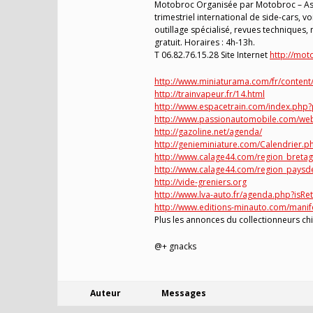
Motobroc Organisée par Motobroc – Ass
trimestriel international de side-cars, v
outillage spécialisé, revues techniques, 
gratuit. Horaires : 4h-13h.
T 06.82.76.15.28 Site Internet
http://moto
http://www.miniaturama.com/fr/content/
http://trainvapeur.fr/14.html
http://www.espacetrain.com/index.ph
http://www.passionautomobile.com/we
http://gazoline.net/agenda/
http://genieminiature.com/Calendrier.p
http://www.calage44.com/region_bretag
http://www.calage44.com/region_paysde
http://vide-greniers.org
http://www.lva-auto.fr/agenda.php?isRe
http://www.editions-minauto.com/manif
Plus les annonces du collectionneurs ch
@+ gnacks
Auteur
Messages