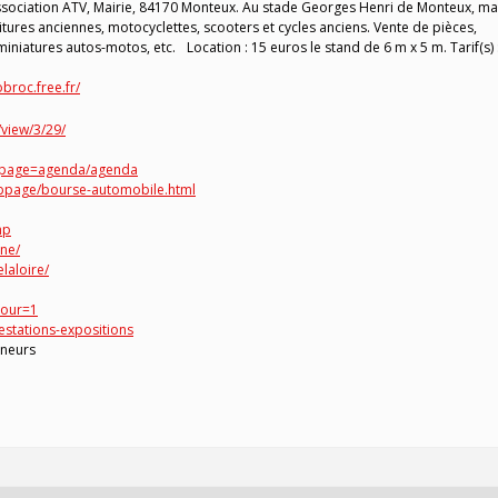
ociation ATV, Mairie, 84170 Monteux. Au stade Georges Henri de Monteux, m
oitures anciennes, motocyclettes, scooters et cycles anciens. Vente de pièces,
miniatures autos-motos, etc. Location : 15 euros le stand de 6 m x 5 m. Tarif(s) 
broc.free.fr/
view/3/29/
p?page=agenda/agenda
bpage/bourse-automobile.html
hp
ne/
laloire/
tour=1
estations-expositions
ineurs