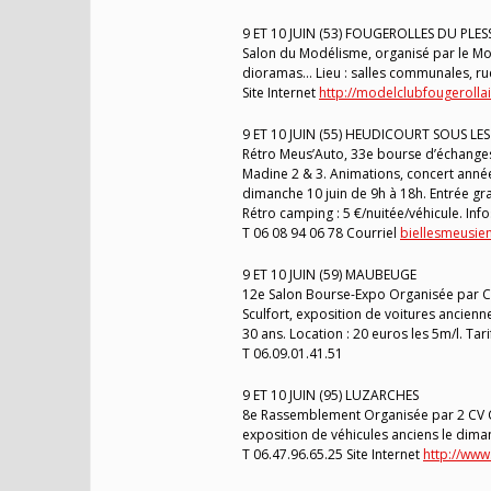
9 ET 10 JUIN (53) FOUGEROLLES DU PLES
Salon du Modélisme, organisé par le Mod
dioramas… Lieu : salles communales, rue
Site Internet
http://modelclubfougerolla
9 ET 10 JUIN (55) HEUDICOURT SOUS LE
Rétro Meus’Auto, 33e bourse d’échanges
Madine 2 & 3. Animations, concert année
dimanche 10 juin de 9h à 18h. Entrée gra
Rétro camping : 5 €/nuitée/véhicule. Info
T 06 08 94 06 78 Courriel
biellesmeusie
9 ET 10 JUIN (59) MAUBEUGE
12e Salon Bourse-Expo Organisée par Cl
Sculfort, exposition de voitures ancienn
30 ans. Location : 20 euros les 5m/l. Tari
T 06.09.01.41.51
9 ET 10 JUIN (95) LUZARCHES
8e Rassemblement Organisée par 2 CV Cl
exposition de véhicules anciens le dimanc
T 06.47.96.65.25 Site Internet
http://www.