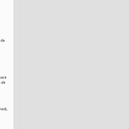
 de
pace
s de
medi,