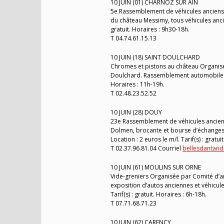
10 JUIN (01) CHARNOZ SUR AIN
5e Rassemblement de véhicules anciens 
du château Messimy, tous véhicules ancie
gratuit. Horaires : 9h30-18h.
T 04.74.61.15.13
10 JUIN (18) SAINT DOULCHARD
Chromes et pistons au château Organisé
Doulchard. Rassemblement automobile av
Horaires : 11h-19h.
T 02.48.23.52.52
10 JUIN (28) DOUY
23e Rassemblement de véhicules anciens
Dolmen, brocante et bourse d’échanges, 
Location : 2 euros le m/l. Tarif(s) : gratui
T 02.37.96.81.04 Courriel
bellesdantand
10 JUIN (61) MOULINS SUR ORNE
Vide-greniers Organisée par Comité d’an
exposition d’autos anciennes et véhicul
Tarif(s) : gratuit. Horaires : 6h-18h.
T 07.71.68.71.23
10 JUIN (62) CARENCY