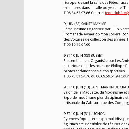
lEurope, devant la salle des Fêtes, ras
miniatures dans la salle polyvalente. Tarif
T 06.84.63.97.86 Courriel
jeod.club2cv
9 JUIN (83) SAINTE MAXIME
Rétro Maxime Organisée par Club Nostalg
Promenade Aymeric Simon Lorière, conce
des Voitures de collection des années 192
T 06.10.19.64.60
9 ET 10 JUIN (03) BUSSET
Rassemblement Organisée par Les Amis d
historique dans les roues de Philippe B
pilotes et danciennes autos sportives.
T 06.75.81.54.76 ou 06.69.59.51.94 Cour
9 ET 10 JUIN (13) SAINT MARTIN DE CRAU
Salon de la Maquette, du Modélisme et 
Expo de modélisme pluridisciplinaire et a
artisanale du Cabrau – rue des Compagn
9 ET 10 JUIN (31) LUCHON
Pyrénées Expo : 1ère expo multidisciplinai
figurines etc. Possibilité de réaliser d