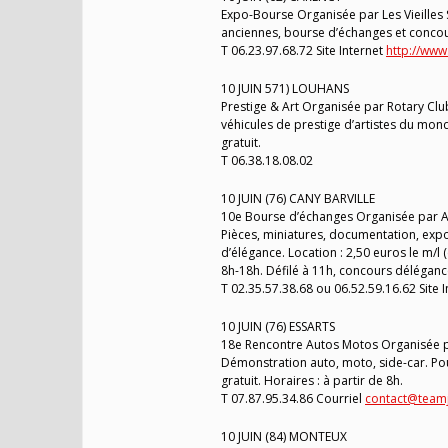
Expo-Bourse Organisée par Les Vieilles 
anciennes, bourse d’échanges et concour
T 06.23.97.68.72 Site Internet
http://www.
10 JUIN 571) LOUHANS
Prestige & Art Organisée par Rotary C
véhicules de prestige d’artistes du mond
gratuit.
T 06.38.18.08.02
10 JUIN (76) CANY BARVILLE
10e Bourse d’échanges Organisée par Anc
Pièces, miniatures, documentation, expos
d’élégance. Location : 2,50 euros le m/l (e
8h-18h. Défilé à 11h, concours déléganc
T 02.35.57.38.68 ou 06.52.59.16.62 Site 
10 JUIN (76) ESSARTS
18e Rencontre Autos Motos Organisée par
Démonstration auto, moto, side-car. Pour l
gratuit. Horaires : à partir de 8h.
T 07.87.95.34.86 Courriel
contact@teamj
10 JUIN (84) MONTEUX