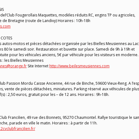
SIS
el’Club Fougerollais Maquettes, modèles réduits RC, engins TP ou agricoles,
 de Bretagne (route de Landivy) Horaires : 10h-18h
is.com
S COTES
 autos-motos et pièces détachées organisée par les Bielles Meusiennes au Lac
s 80 le samedi soir. Restauration et buvette sur place. Samedi de 9h à 19h et
tuite pour les véhicules anciens, 5€ par véhicule pour les visiteurs en moderne.
s : les Bielles Meusiennes
nnes@orange.fr
Site Internet
http://www.beilesmeusiennes.com
ub Passion Mordu Caisse Ancienne, 44 rue de Binche, 59600 Vieux-Reng. A l’es
es, vente de pièces détachées, miniatures. Parking réservé aux véhicules de plu
f(s) : 2,50 euros, gratuit pour les – de 12 ans. Horaires : 9h-18h.
ub Francilien, 49 rue des Bonnets, 95270 Chaumontel. Rallye touristique le sa
he, parade en ville le matin. Horaires : à partir de 11h.
2cvclubfrancilien.fr/