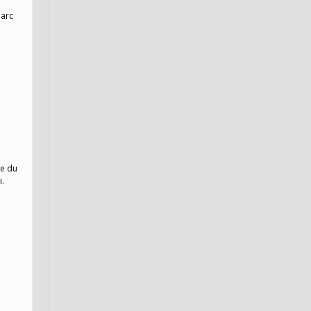
parc
ue du
i.