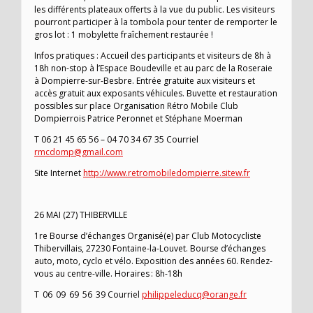
les différents plateaux offerts à la vue du public. Les visiteurs
pourront participer à la tombola pour tenter de remporter le
gros lot : 1 mobylette fraîchement restaurée !
Infos pratiques : Accueil des participants et visiteurs de 8h à
18h non-stop à l’Espace Boudeville et au parc de la Roseraie
à Dompierre-sur-Besbre. Entrée gratuite aux visiteurs et
accès gratuit aux exposants véhicules. Buvette et restauration
possibles sur place Organisation Rétro Mobile Club
Dompierrois Patrice Peronnet et Stéphane Moerman
T 06 21 45 65 56 – 04 70 34 67 35 Courriel
rmcdomp@gmail.com
Site Internet
http://www.retromobiledompierre.sitew.fr
26 MAI (27) THIBERVILLE
1re Bourse d’échanges Organisé(e) par Club Motocycliste
Thibervillais, 27230 Fontaine-la-Louvet. Bourse d’échanges
auto, moto, cyclo et vélo. Exposition des années 60. Rendez-
vous au centre-ville. Horaires : 8h-18h
T 06 09 69 56 39 Courriel
philippeleducq@orange.fr