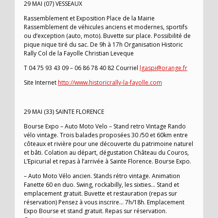
29 MAI (07) VESSEAUX
Rassemblement et Exposition Place de la Mairie
Rassemblement de véhicules anciens et modernes, sportifs
ou d’exception (auto, moto). Buvette sur place. Possibilité de
pique nique tiré du sac. De 9h à 17h Organisation Historic
Rally Col de la Fayolle Christian Leveque
T 04 75 93 43 09 – 06 86 78 40 82 Courriel
lgaspi@orange.fr
Site Internet
http://www.historicrally-la-fayolle.com
29 MAI (33) SAINTE FLORENCE
Bourse Expo – Auto Moto Velo – Stand retro Vintage Rando
vélo vintage. Trois balades proposées 30 /50 et 60km entre
côteaux et rivière pour une découverte du patrimoine naturel
et bâti. Colation au départ, dégustation Château du Couros,
L’Epicurial et repas à l’arrivée à Sainte Florence. Bourse Expo.
– Auto Moto Vélo ancien. Stands rétro vintage. Animation
Fanette 60 en duo. Swing, rockabilly, les sixties… Stand et
emplacement gratuit. Buvette et restauration (repas sur
réservation) Pensez à vous inscrire… 7h/18h. Emplacement
Expo Bourse et stand gratuit. Repas sur réservation.