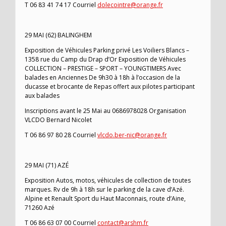
T 06 83 41 74 17 Courriel
dolecointre@orange.fr
29 MAI (62) BALINGHEM
Exposition de Véhicules Parking privé Les Voiliers Blancs –
1358 rue du Camp du Drap d’Or Exposition de Véhicules
COLLECTION – PRESTIGE – SPORT – YOUNGTIMERS Avec
balades en Anciennes De 9h30 à 18h à l’occasion de la
ducasse et brocante de Repas offert aux pilotes participant
aux balades
Inscriptions avant le 25 Mai au 0686978028 Organisation
VLCDO Bernard Nicolet
T 06 86 97 80 28 Courriel
vlcdo.ber-nic@orange.fr
29 MAI (71) AZÉ
Exposition Autos, motos, véhicules de collection de toutes
marques. Rv de 9h à 18h sur le parking de la cave d’Azé.
Alpine et Renault Sport du Haut Maconnais, route d’Aine,
71260 Azé
T 06 86 63 07 00 Courriel
contact@arshm.fr