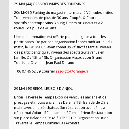
29 MAI (44) GRANDCHAMPS DES FONTAINES
20e MAXI 5 Parking du magasin Intermarché Véhicules invités :
Tous véhicules de plus de 30 ans, Coupés & Cabriolets
sportifs contemporains, Young Timers originaux et « 2
roues » de plus de 40 ans.
Une consommation est offerte par le magasin à tous les
participants. De par son organisation l’après midi au lieu du
matin, le 19° MAXI 5 avait connu un vif succès tant au niveau
des participants qu’au niveau des spectateurs venus en
famille. De 13h à 18h. Organisation Association Grand
Tourisme Orvaltais Jean-Paul Durand
T 06 07 46 62 59 Courriel
asso-gto@orange.fr
29 MAI (49) BRION LES BOIS D’ANJOU
Brion Traverse le Temps Expo de véhicules anciens et de
prestiges et motos anciennes De 8h à 18h Balade de 2h le
matin avec un arrêt chateau Sur réservation avant fin avril
début mai Voiture RC et camion RC en intérieur Restauration
sur place Balade de 9h45 à 12h30-13h Organisation Brion
Traverse le Temps Dominique Lecointre