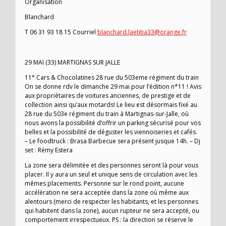
Organisation
Blanchard
T 06 31 93 18 15 Courriel
blanchard.laetitia33@orange.fr
29 MAI (33) MARTIGNAS SUR JALLE
11° Cars & Chocolatines 28 rue du 503eme régiment du train
On se donne rdv le dimanche 29 mai pour l’édition n*11 ! Avis
aux propriétaires de voitures anciennes, de prestige et de
collection ainsi qu’aux motards! Le lieu est désormais fixé au
28 rue du 503e régiment du train à Martignas-sur-Jalle, où
nous avons la possibilité d’offrir un parking sécurisé pour vos
belles et la possibilité de déguster les viennoiseries et cafés.
– Le foodtruck : Brasa Barbecue sera présent jusque 14h. – Dj
set : Rémy Estera
La zone sera délimitée et des personnes seront là pour vous
placer. Il y aura un seul et unique sens de circulation avec les
mêmes placements. Personne sur le rond point, aucune
accélération ne sera acceptée dans la zone où même aux
alentours (merci de respecter les habitants, et les personnes
qui habitent dans la zone), aucun rupteur ne sera accepté, ou
comportement irrespectueux. PS : la direction se réserve le