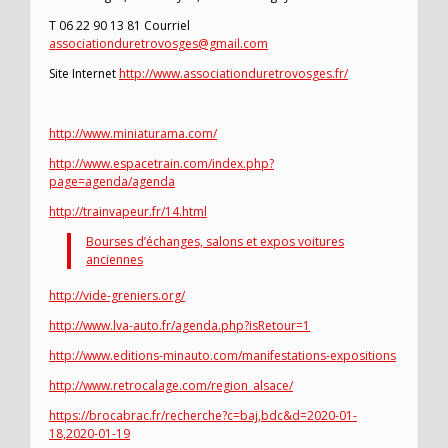
T 06 22 90 13 81 Courriel
associationduretrovosges@gmail.com
Site Internet
http://www.associationduretrovosges.fr/
http://www.miniaturama.com/
http://www.espacetrain.com/index.php?
page=agenda/agenda
http://trainvapeur.fr/14.html
Bourses d’échanges, salons et expos voitures
anciennes
http://vide-greniers.org/
http://www.lva-auto.fr/agenda.php?isRetour=1
http://www.editions-minauto.com/manifestations-expositions
http://www.retrocalage.com/region_alsace/
https://brocabrac.fr/recherche?c=baj,bdc&d=2020-01-
18,2020-01-19