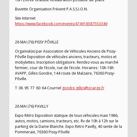
Buvette Organisation Frévent P.A.S.S.I.O.N.
Site Internet
https://www.facebook.com/events/474918587553349
26 MAI (76) PISSY PÔVILLE
Organisé(e) par Association de Véhicules Anciens de Pissy-
Pôville Exposition de véhicules anciens, tracteurs, motos et
mobylettes. Inscription obligatoire. Rendez-vous au marché
fermier, cour de l’école, rue de l’école. Horaires : 10h-18h
AVAPP, Gilles Gondre, 144 route de Malzaire, 76360 Pissy-
Pôville.
T 06 95 77 60 64 Courriel
gondre.gilles@orange.fr
26 MAI (76) PAVILLY
Expo Rétro Exposition statique de tous véhicules maxi 1986,
autos, motos, camions, tracteurs, etc. Rv de 10h à 12h sur le
parking de la Dame Blanche. Expo Rétro Pavilly, 40 sente de la
Pommeraie, 76360 Pissy-Pôville