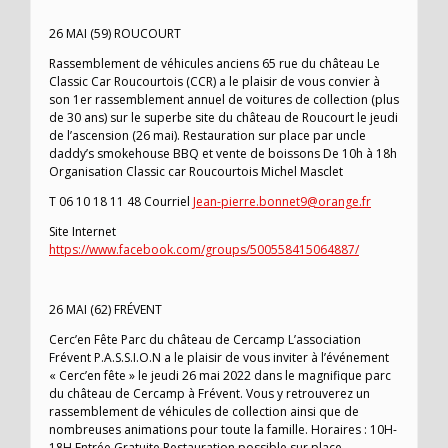
26 MAI (59) ROUCOURT
Rassemblement de véhicules anciens 65 rue du château Le
Classic Car Roucourtois (CCR) a le plaisir de vous convier à
son 1er rassemblement annuel de voitures de collection (plus
de 30 ans) sur le superbe site du château de Roucourt le jeudi
de l’ascension (26 mai). Restauration sur place par uncle
daddy’s smokehouse BBQ et vente de boissons De 10h à 18h
Organisation Classic car Roucourtois Michel Masclet
T 06 10 18 11 48 Courriel
Jean-pierre.bonnet9@orange.fr
Site Internet
https://www.facebook.com/groups/500558415064887/
26 MAI (62) FRÉVENT
Cerc’en Fête Parc du château de Cercamp L’association
Frévent P.A.S.S.I.O.N a le plaisir de vous inviter à l’événement
« Cerc’en fête » le jeudi 26 mai 2022 dans le magnifique parc
du château de Cercamp à Frévent. Vous y retrouverez un
rassemblement de véhicules de collection ainsi que de
nombreuses animations pour toute la famille. Horaires : 10H-
18H Entrée Gratuite Restauration possible sur place