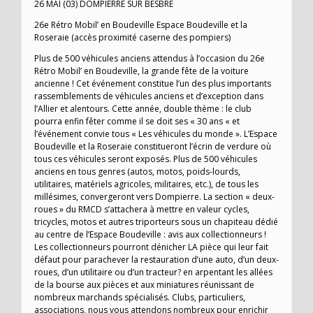
26 MAI (03) DOMPIERRE SUR BESBRE
26e Rétro Mobil’ en Boudeville Espace Boudeville et la
Roseraie (accès proximité caserne des pompiers)
Plus de 500 véhicules anciens attendus à l’occasion du 26e
Rétro Mobil’ en Boudeville, la grande fête de la voiture
ancienne ! Cet événement constitue l’un des plus importants
rassemblements de véhicules anciens et d’exception dans
l’Allier et alentours. Cette année, double thème : le club
pourra enfin fêter comme il se doit ses « 30 ans « et
l’événement convie tous « Les véhicules du monde ». L’Espace
Boudeville et la Roseraie constitueront l’écrin de verdure où
tous ces véhicules seront exposés. Plus de 500 véhicules
anciens en tous genres (autos, motos, poids-lourds,
utilitaires, matériels agricoles, militaires, etc.), de tous les
millésimes, convergeront vers Dompierre. La section « deux-
roues » du RMCD s’attachera à mettre en valeur cycles,
tricycles, motos et autres triporteurs sous un chapiteau dédié
au centre de l’Espace Boudeville : avis aux collectionneurs !
Les collectionneurs pourront dénicher LA pièce qui leur fait
défaut pour parachever la restauration d’une auto, d’un deux-
roues, d’un utilitaire ou d’un tracteur? en arpentant les allées
de la bourse aux pièces et aux miniatures réunissant de
nombreux marchands spécialisés. Clubs, particuliers,
associations, nous vous attendons nombreux pour enrichir