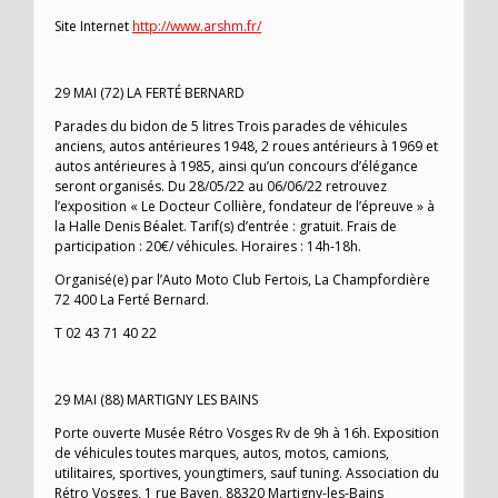
Site Internet
http://www.arshm.fr/
29 MAI (72) LA FERTÉ BERNARD
Parades du bidon de 5 litres Trois parades de véhicules
anciens, autos antérieures 1948, 2 roues antérieurs à 1969 et
autos antérieures à 1985, ainsi qu’un concours d’élégance
seront organisés. Du 28/05/22 au 06/06/22 retrouvez
l’exposition « Le Docteur Collière, fondateur de l’épreuve » à
la Halle Denis Béalet. Tarif(s) d’entrée : gratuit. Frais de
participation : 20€/ véhicules. Horaires : 14h-18h.
Organisé(e) par l’Auto Moto Club Fertois, La Champfordière
72 400 La Ferté Bernard.
T 02 43 71 40 22
29 MAI (88) MARTIGNY LES BAINS
Porte ouverte Musée Rétro Vosges Rv de 9h à 16h. Exposition
de véhicules toutes marques, autos, motos, camions,
utilitaires, sportives, youngtimers, sauf tuning. Association du
Rétro Vosges, 1 rue Bayen, 88320 Martigny-les-Bains