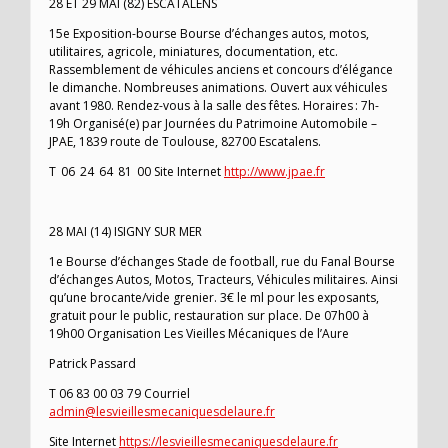
28 ET 29 MAI (82) ESCATALENS
15e Exposition-bourse Bourse d’échanges autos, motos,
utilitaires, agricole, miniatures, documentation, etc.
Rassemblement de véhicules anciens et concours d’élégance
le dimanche. Nombreuses animations. Ouvert aux véhicules
avant 1980. Rendez-vous à la salle des fêtes. Horaires : 7h-
19h Organisé(e) par Journées du Patrimoine Automobile –
JPAE, 1839 route de Toulouse, 82700 Escatalens.
T 06 24 64 81 00 Site Internet
http://www.jpae.fr
28 MAI (14) ISIGNY SUR MER
1e Bourse d’échanges Stade de football, rue du Fanal Bourse
d’échanges Autos, Motos, Tracteurs, Véhicules militaires. Ainsi
qu’une brocante/vide grenier. 3€ le ml pour les exposants,
gratuit pour le public, restauration sur place. De 07h00 à
19h00 Organisation Les Vieilles Mécaniques de l’Aure
Patrick Passard
T 06 83 00 03 79 Courriel
admin@lesvieillesmecaniquesdelaure.fr
Site Internet
https://lesvieillesmecaniquesdelaure.fr