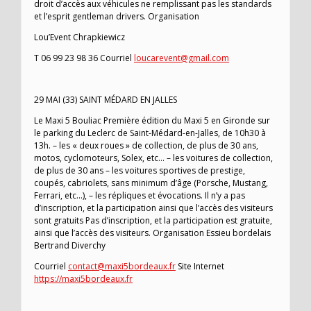
droit d’accès aux véhicules ne remplissant pas les standards
et l’esprit gentleman drivers. Organisation
Lou’Event Chrapkiewicz
T 06 99 23 98 36 Courriel
loucarevent@gmail.com
29 MAI (33) SAINT MÉDARD EN JALLES
Le Maxi 5 Bouliac Première édition du Maxi 5 en Gironde sur
le parking du Leclerc de Saint-Médard-en-Jalles, de 10h30 à
13h. – les « deux roues » de collection, de plus de 30 ans,
motos, cyclomoteurs, Solex, etc… – les voitures de collection,
de plus de 30 ans – les voitures sportives de prestige,
coupés, cabriolets, sans minimum d’âge (Porsche, Mustang,
Ferrari, etc…), – les répliques et évocations. Il n’y a pas
d’inscription, et la participation ainsi que l’accès des visiteurs
sont gratuits Pas d’inscription, et la participation est gratuite,
ainsi que l’accès des visiteurs. Organisation Essieu bordelais
Bertrand Diverchy
Courriel
contact@maxi5bordeaux.fr
Site Internet
https://maxi5bordeaux.fr