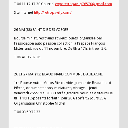
T 06 11 17 17 30 Courriel
exporetropavilly76570@gmail.com
Site Internet
http://retropavilly.com/
26 MAI (88) SAINT DIE DES VOSGES
Bourse miniatures trains et vieux jouets, organisée par
l’association auto passion collection, à l’espace François
Mitterrand, rue du 11 novembre. De 9h à 17h. Entrée : 2 €.
T 06 41 08 02 28.
26 ET 27 MAI (13) BEAUDINARD COMMUNE D’AUBAGNE
1re Bourse Autos-Motos Site du vide-grenier de Beaudinard
Pièces, documentations, miniatures, vintage… Jeudi –
Vendredi 26/27 Mai 2022 Entrée gratuite pour les visiteurs De
8H à 18H Exposants forfait 1 jour 20 € Forfait 2 jours 35 €
Organisation Christophe Michel
T 06 03 59 72 33