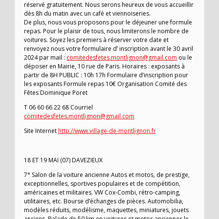
réservé gratuitement. Nous serons heureux de vous accueillir
dès 8h du matin avec un café et viennoiseries.
De plus, nous vous proposons pour le déjeuner une formule
repas. Pour le plaisir de tous, nous limiterons le nombre de
voitures. Soyez les premiers à réserver votre date et
renvoyez nous votre formulaire d’ inscription avant le 30 avril
2024 par mail :
comitedesfetes.montlignon@gmail.com
ou le
déposer en Mairie, 10 rue de Paris. Horaires : exposants à
partir de 8H PUBLIC : 10h 17h Formulaire d’inscription pour
les exposants Formule repas 10€ Organisation Comité des
Fêtes Dominique Poret
T 06 60 66 22 68 Courriel
comitedesfetes.montlignon@gmail.com
Site Internet
http://www.village-de-montlignon.fr
18 ET 19 MAI (07) DAVEZIEUX
7° Salon de la voiture ancienne Autos et motos, de prestige,
exceptionnelles, sportives populaires et de compétition,
américaines et militaires. VW Cox-Combi, rétro-camping,
utilitaires, etc. Bourse d’échanges de pièces. Automobilia,
modèles réduits, modélisme, maquettes, miniatures, jouets
anciens. Balade de 50 km en voitures et motos anciennes le