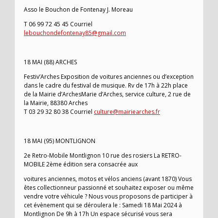
Asso le Bouchon de Fontenay J. Moreau
T 06 99 72 45 45 Courriel
lebouchondefontenay85@gmail.com
18 MAI (88) ARCHES
Festiv’Arches Exposition de voitures anciennes ou d’exception
dans le cadre du festival de musique. Rv de 17h à 22h place
de la Mairie d’ArchesMarie d’Arches, service culture, 2 rue de
la Mairie, 88380 Arches
T 03 29 32 80 38 Courriel
culture@mairiearches.fr
18 MAI (95) MONTLIGNON
2e Retro-Mobile Montlignon 10 rue des rosiers La RETRO-
MOBILE 2ème édition sera consacrée aux
voitures anciennes, motos et vélos anciens (avant 1870) Vous
êtes collectionneur passionné et souhaitez exposer ou même
vendre votre véhicule ? Nous vous proposons de participer à
cet évènement qui se déroulera le : Samedi 18 Mai 2024 à
Montlignon De 9h à 17h Un espace sécurisé vous sera