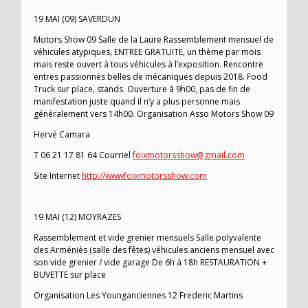
19 MAI (09) SAVERDUN
Motors Show 09 Salle de la Laure Rassemblement mensuel de
véhicules atypiques, ENTREE GRATUITE, un thème par mois
mais reste ouvert à tous véhicules à l’exposition. Rencontre
entres passionnés belles de mécaniques depuis 2018. Food
Truck sur place, stands. Ouverture à 9h00, pas de fin de
manifestation juste quand il n’y a plus personne mais
généralement vers 14h00. Organisation Asso Motors Show 09
Hervé Camara
T 06 21 17 81 64 Courriel
foixmotorsshow@gmail.com
Site Internet
http://wwwfoixmotorsshow.com
19 MAI (12) MOYRAZES
Rassemblement et vide grenier mensuels Salle polyvalente
des Arméniès (salle des fêtes) véhicules anciens mensuel avec
son vide grenier / vide garage De 6h à 18h RESTAURATION +
BUVETTE sur place
Organisation Les Younganciennes 12 Frederic Martins