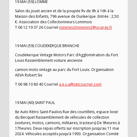
19 MAI (59) LOMME
Salon du jouet ancien et de la poupée Rv de 9h à 16h à la
Maison des Enfants, 796 avenue de Dunkerque. Entrée : 2,50
€. Association des Collectionneurs Lommois
T 06 12 19 37 26 Courriel
minimini3minimini3@orange.fr
19 MAI (59) COUDEKERQUE BRANCHE
Coudekerque Vintage Motors Parc d’Agglomération du Fort
Louis Rassemblement voiture ancienne
camion moto vintage au parc du Fort Louis. Organisation
AEVA Robert Six
T 06 98 10 80 40 Courriel
a.e.v.a@netcourrier.com
19 MAI (60) SAINT PAUL
8e Auto Rétro Saint-Paulois Rue des courtillets, espace loisir
du Becquet Rassemblement de véhicules de collection
(voitures, motos, camions, militaires, tracteurs) De 9heures à
17heures. Deux repas offerts sur inscription jusqu’au 11 mai
2024. Véhicules acceptés jusqu’à 1993. Organisation Comité