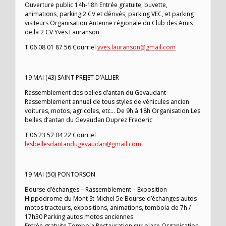
Ouverture public 14h-18h Entrée gratuite, buvette,
animations, parking 2 CV et dérivés, parking VEC, et parking
visiteurs Organisation Antenne régionale du Club des Amis
de la 2 CV Yves Lauranson
T 06 08 01 87 56 Courriel
yves.lauranson@gmail.com
19 MAI (43) SAINT PREJET D’ALLIER
Rassemblement des belles d’antan du Gevaudant
Rassemblement annuel de tous styles de véhicules ancien
voitures, motos, agricoles, etc… De 9h à 18h Organisation Les
belles d’antan du Gevaudan Duprez Frederic
T 06 23 52 04 22 Courriel
lesbellesdantandugevaudan@gmail.com
19 MAI (50) PONTORSON
Bourse d’échanges – Rassemblement – Exposition
Hippodrome du Mont St-Michel 5e Bourse d’échanges autos
motos tracteurs, expositions, animations, tombola de 7h /
17h30 Parking autos motos anciennes
Entrée gratuite Tombola Restauration sur place Organisation