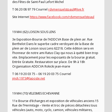
des Fêtes de Saint-Paul Lefort Michel
T 06 20 08 97 79 Courriel
rdvmensuelstpaul@live.fr
Site Internet
https://www.facebook.com/rdvmensuelstpaul
19 MAI (62) LOISON SOUS LENS
3e Exposition-Bourse de l’ADDCVA Base de plein air. Rue
Berthelot Dans le superbe cadre verdoyant de la Base de
plein air de Loison sous Lens 62218. Cette édition sera en
l’honneur de notre ami Ratus Clay qui nous à quitté bien trop
vite. Emplacement pour les exposants de la bourse gratuit.
Entrée Gratuite. Restauration sur place. De 9h à 18h
Organisation ADDCVA Rokicki jean-marie
T 06 19 20 03 75 – 06 19 20 03 75 Courriel
jmdj.1973@laposte.net
19 MAI (70) VELESMES ECHEVANNE
11e Bourse d’échanges et exposition de véhicules anciens 15
Rue de l’Hermitage – Vente et troc de pièces détachées tous
véhicules (auto, moto, cyclo, camion, véhicules militaires,