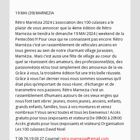
19 MAI (39) MARNEZIA
Rétro Marnézia 2024 L’association des 100 culasses a le
plaisir de vous annoncer que la 4ème édition de Rétro
Marnezia se tiendra le dimanche 19 MAI 2024 ( weekend de la
Pentecôte) !!! Pour ceux qui ne connaissent pas encore: Rétro
Marnézia c’est un rassemblement de véhicules anciens en
tous genres au sein de notre charmant village Jurassien,
Marnézia.. Mais c’est aussi une fête de village au coeur du
quel se réunissent des amateurs, des professionnel(le)s, des
passionné(e)s et/ou tout simplement des amoureux de la vie.
Grâce à vous, la troisième édition fut une très belle réussite.
Grâce à vous l’an dernier nous nous sommes souvenus qu’il
était plus qu’important de nous réunir, d’échanger et de
transmettre nos passions. Rétro Marnezia c’est un
rassemblement d’humains autours de ces vieux engins qui
nous font tant vibrer. Jeunes, moins jeunes, anciens, enfants,
grands enfants, familles, tous à vos montures et venez
nombreux !! Vous serez toutes et tous les bienvenus ! Accès
gratuits pour tous (exposants et visiteurs) De 09h00 à 20h00
Accès gratuits pour tous (exposants et visiteurs) Organisation
Les 100 culasses David Noël
T 06 76 19 03 27 Courriel
retro.marnezia@gmail.com