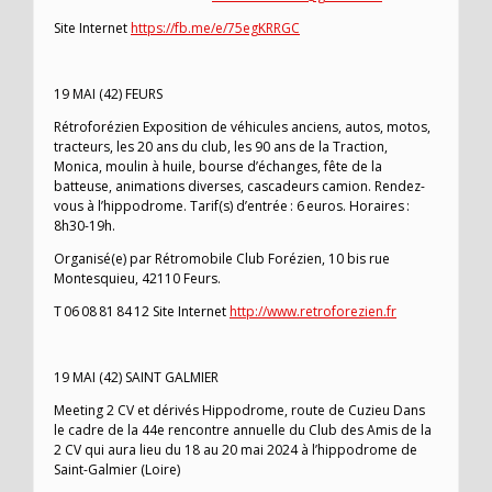
Site Internet
https://fb.me/e/75egKRRGC
19 MAI (42) FEURS
Rétroforézien Exposition de véhicules anciens, autos, motos,
tracteurs, les 20 ans du club, les 90 ans de la Traction,
Monica, moulin à huile, bourse d’échanges, fête de la
batteuse, animations diverses, cascadeurs camion. Rendez-
vous à l’hippodrome. Tarif(s) d’entrée : 6 euros. Horaires :
8h30-19h.
Organisé(e) par Rétromobile Club Forézien, 10 bis rue
Montesquieu, 42110 Feurs.
T 06 08 81 84 12 Site Internet
http://www.retroforezien.fr
19 MAI (42) SAINT GALMIER
Meeting 2 CV et dérivés Hippodrome, route de Cuzieu Dans
le cadre de la 44e rencontre annuelle du Club des Amis de la
2 CV qui aura lieu du 18 au 20 mai 2024 à l’hippodrome de
Saint-Galmier (Loire)