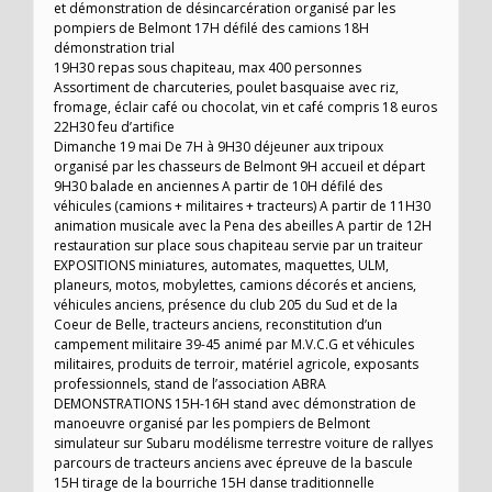
et démonstration de désincarcération organisé par les
pompiers de Belmont 17H défilé des camions 18H
démonstration trial
19H30 repas sous chapiteau, max 400 personnes
Assortiment de charcuteries, poulet basquaise avec riz,
fromage, éclair café ou chocolat, vin et café compris 18 euros
22H30 feu d’artifice
Dimanche 19 mai De 7H à 9H30 déjeuner aux tripoux
organisé par les chasseurs de Belmont 9H accueil et départ
9H30 balade en anciennes A partir de 10H défilé des
véhicules (camions + militaires + tracteurs) A partir de 11H30
animation musicale avec la Pena des abeilles A partir de 12H
restauration sur place sous chapiteau servie par un traiteur
EXPOSITIONS miniatures, automates, maquettes, ULM,
planeurs, motos, mobylettes, camions décorés et anciens,
véhicules anciens, présence du club 205 du Sud et de la
Coeur de Belle, tracteurs anciens, reconstitution d’un
campement militaire 39-45 animé par M.V.C.G et véhicules
militaires, produits de terroir, matériel agricole, exposants
professionnels, stand de l’association ABRA
DEMONSTRATIONS 15H-16H stand avec démonstration de
manoeuvre organisé par les pompiers de Belmont
simulateur sur Subaru modélisme terrestre voiture de rallyes
parcours de tracteurs anciens avec épreuve de la bascule
15H tirage de la bourriche 15H danse traditionnelle