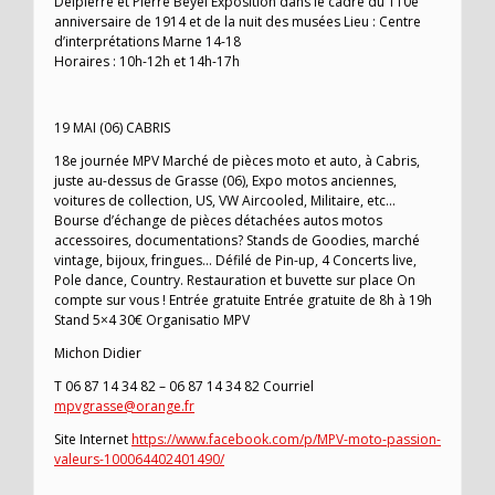
Delpierre et Pierre Beyel Exposition dans le cadre du 110e
anniversaire de 1914 et de la nuit des musées Lieu : Centre
d’interprétations Marne 14-18
Horaires : 10h-12h et 14h-17h
19 MAI (06) CABRIS
18e journée MPV Marché de pièces moto et auto, à Cabris,
juste au-dessus de Grasse (06), Expo motos anciennes,
voitures de collection, US, VW Aircooled, Militaire, etc…
Bourse d’échange de pièces détachées autos motos
accessoires, documentations? Stands de Goodies, marché
vintage, bijoux, fringues… Défilé de Pin-up, 4 Concerts live,
Pole dance, Country. Restauration et buvette sur place On
compte sur vous ! Entrée gratuite Entrée gratuite de 8h à 19h
Stand 5×4 30€ Organisatio MPV
Michon Didier
T 06 87 14 34 82 – 06 87 14 34 82 Courriel
mpvgrasse@orange.fr
Site Internet
https://www.facebook.com/p/MPV-moto-passion-
valeurs-100064402401490/