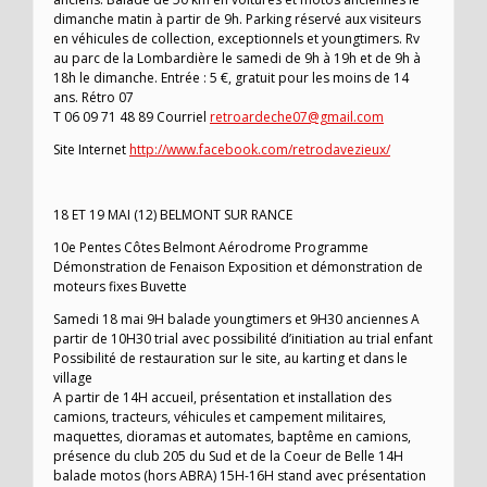
dimanche matin à partir de 9h. Parking réservé aux visiteurs
en véhicules de collection, exceptionnels et youngtimers. Rv
au parc de la Lombardière le samedi de 9h à 19h et de 9h à
18h le dimanche. Entrée : 5 €, gratuit pour les moins de 14
ans. Rétro 07
T 06 09 71 48 89 Courriel
retroardeche07@gmail.com
Site Internet
http://www.facebook.com/retrodavezieux/
18 ET 19 MAI (12) BELMONT SUR RANCE
10e Pentes Côtes Belmont Aérodrome Programme
Démonstration de Fenaison Exposition et démonstration de
moteurs fixes Buvette
Samedi 18 mai 9H balade youngtimers et 9H30 anciennes A
partir de 10H30 trial avec possibilité d’initiation au trial enfant
Possibilité de restauration sur le site, au karting et dans le
village
A partir de 14H accueil, présentation et installation des
camions, tracteurs, véhicules et campement militaires,
maquettes, dioramas et automates, baptême en camions,
présence du club 205 du Sud et de la Coeur de Belle 14H
balade motos (hors ABRA) 15H-16H stand avec présentation