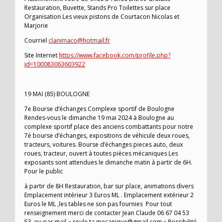
Restauration, Buvette, Stands Pro Toilettes sur place
Organisation Les vieux pistons de Courtacon Nicolas et
Marjorie
Courriel
clanimaco@hotmail.fr
Site Internet
https://www.facebook.com/profile.php?
id=100083063603922
19 MAI (85) BOULOGNE
7e Bourse d’échanges Complexe sportif de Boulogne
Rendes-vous le dimanche 19 mai 2024 à Boulogne au
complexe sportif place des anciens combattants pour notre
7é bourse d’échanges, expositions de véhicule deux roues,
tracteurs, voitures. Bourse d’échanges pieces auto, deux
roues, tracteur, ouvert à toutes pièces mécaniques Les
exposants sont attendues le dimanche matin à partir de 6H.
Pour le public
à partir de 8H Restauration, bar sur place, animations divers
Emplacement intérieur 3 Euros ML . Emplacement extérieur 2
Euros le ML ,les tables ne son pas fournies Pour tout
renseignement merci de contacter Jean Claude 06 67 04 53
53 ou par mail « roule.ta.mecanique@gmail.com » Possibilité