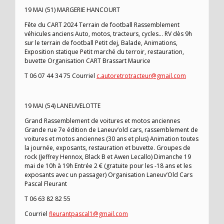
19 MAI (51) MARGERIE HANCOURT
Fête du CART 2024 Terrain de football Rassemblement
véhicules anciens Auto, motos, tracteurs, cycles… RV dès 9h
sur le terrain de football Petit dej, Balade, Animations,
Exposition statique Petit marché du terroir, restauration,
buvette Organisation CART Brassart Maurice
T 06 07 44 34 75 Courriel
c.autoretrotracteur@gmail.com
19 MAI (54) LANEUVELOTTE
Grand Rassemblement de voitures et motos anciennes
Grande rue 7e édition de Laneuv’old cars, rassemblement de
voitures et motos anciennes (30 ans et plus) Animation toutes
la journée, exposants, restauration et buvette. Groupes de
rock (Jeffrey Hennox, Black B et Awen Lecallo) Dimanche 19
mai de 10h à 19h Entrée 2 € (gratuite pour les -18 ans et les
exposants avec un passager) Organisation Laneuv’Old Cars
Pascal Fleurant
T 06 63 82 82 55
Courriel
fleurantpascal1@gmail.com