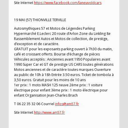
Site Internet
https://www.facebook.com/laneuvoldcars
19 MAI (57) THIONVILLE TERVILLE
Autosmythiques 57 et Motos de Légendes Parking
Hypermarché E.Leclerc 20 route d’Arlon Zone du Linkling 8e
Rassemblement Autos et Motos de collection, de prestige,
d’exception et de caractère.
GRATUIT pour les exposants parking ouvert à 7h30 du matin,
café et croissant offerts. Bourse d’échange de pièces
Véhicules acceptés : Anciennes avant 1950 Populaires avant
1990 Super Car et GT de prestige US CARS toutes générations
Motos anciennes et de caractère toutes marques Ouverture
au public de 10h à 18h Entrée 3.50 euros. Ticket de tombola à
3,50 euros. Gratuit pour les moins de 10 ans
1er prix : 1 moto MASH 125 neuve 2ème prix : 1 voiture
électrique pour enfant 3ème prix : 1 moto électrique pour
enfant Organisation Jean-Charles Brach
T 06 22 35 32 06 Courriel
infos@am57.fr
Site Internet
http://www.am57.fr