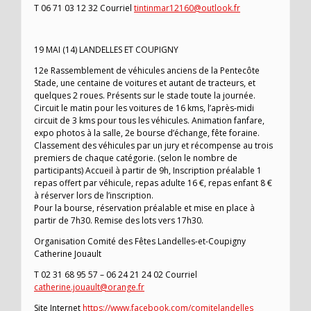
T 06 71 03 12 32 Courriel
tintinmar12160@outlook.fr
19 MAI (14) LANDELLES ET COUPIGNY
12e Rassemblement de véhicules anciens de la Pentecôte
Stade, une centaine de voitures et autant de tracteurs, et
quelques 2 roues. Présents sur le stade toute la journée.
Circuit le matin pour les voitures de 16 kms, l’après-midi
circuit de 3 kms pour tous les véhicules. Animation fanfare,
expo photos à la salle, 2e bourse d’échange, fête foraine.
Classement des véhicules par un jury et récompense au trois
premiers de chaque catégorie. (selon le nombre de
participants) Accueil à partir de 9h, Inscription préalable 1
repas offert par véhicule, repas adulte 16 €, repas enfant 8 €
à réserver lors de l’inscription.
Pour la bourse, réservation préalable et mise en place à
partir de 7h30. Remise des lots vers 17h30.
Organisation Comité des Fêtes Landelles-et-Coupigny
Catherine Jouault
T 02 31 68 95 57 – 06 24 21 24 02 Courriel
catherine.jouault@orange.fr
Site Internet
https://www.facebook.com/comitelandelles