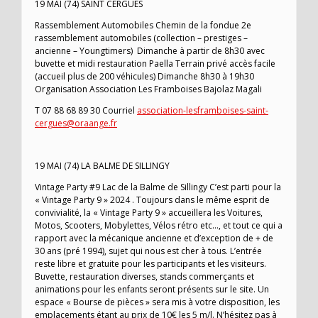
19 MAI (74) SAINT CERGUES
Rassemblement Automobiles Chemin de la fondue 2e
rassemblement automobiles (collection – prestiges –
ancienne – Youngtimers) Dimanche à partir de 8h30 avec
buvette et midi restauration Paella Terrain privé accès facile
(accueil plus de 200 véhicules) Dimanche 8h30 à 19h30
Organisation Association Les Framboises Bajolaz Magali
T 07 88 68 89 30 Courriel
association-lesframboises-saint-
cergues@oraange.fr
19 MAI (74) LA BALME DE SILLINGY
Vintage Party #9 Lac de la Balme de Sillingy C’est parti pour la
« Vintage Party 9 » 2024 . Toujours dans le même esprit de
convivialité, la « Vintage Party 9 » accueillera les Voitures,
Motos, Scooters, Mobylettes, Vélos rétro etc…, et tout ce qui a
rapport avec la mécanique ancienne et d’exception de + de
30 ans (pré 1994), sujet qui nous est cher à tous. L’entrée
reste libre et gratuite pour les participants et les visiteurs.
Buvette, restauration diverses, stands commerçants et
animations pour les enfants seront présents sur le site. Un
espace « Bourse de pièces » sera mis à votre disposition, les
emplacements étant au prix de 10€ les 5 m/l. N’hésitez pas à