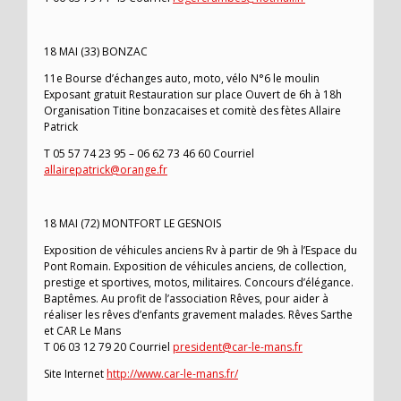
18 MAI (33) BONZAC
11e Bourse d’échanges auto, moto, vélo N°6 le moulin
Exposant gratuit Restauration sur place Ouvert de 6h à 18h
Organisation Titine bonzacaises et comitè des fètes Allaire
Patrick
T 05 57 74 23 95 – 06 62 73 46 60 Courriel
allairepatrick@orange.fr
18 MAI (72) MONTFORT LE GESNOIS
Exposition de véhicules anciens Rv à partir de 9h à l’Espace du
Pont Romain. Exposition de véhicules anciens, de collection,
prestige et sportives, motos, militaires. Concours d’élégance.
Baptêmes. Au profit de l’association Rêves, pour aider à
réaliser les rêves d’enfants gravement malades. Rêves Sarthe
et CAR Le Mans
T 06 03 12 79 20 Courriel
president@car-le-mans.fr
Site Internet
http://www.car-le-mans.fr/