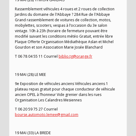
Rassemblement véhicules 4 roues et 2 roues de collection
Jardins du domaine de l?Abbaye ? 284 Rue de l?Abbaye
Grand rassemblement de voitures de collection, motos,
mobylettes, scooters, vespas à l’occasion du 3e salon
vintage. 10h à 23h (horaire de fermeture pouvant être
modifié suivant les conditions météo Gratuit, entrée libre
Plaque Offerte Organisation Médiathèque Aslan et Michel
Gourdon et son Association Marie Josée Blanchard
T 06 78 04 55 11 Courriel
biblio.tg@orange.fr
19 MAI (28) LE MEE
9e Exposition de véhicules anciens Véhicules anciens 1
plateau repas gratuit pour chaque conducteur de véhicule
ancien OPEL à l’honneur Vide grenier dans les rues
Organisation Les Calandres Mesiennes
T 06 20 59 75 27 Courriel
bourse.automoto.lemee@gmail.com
19 MAI (33) LA BREDE