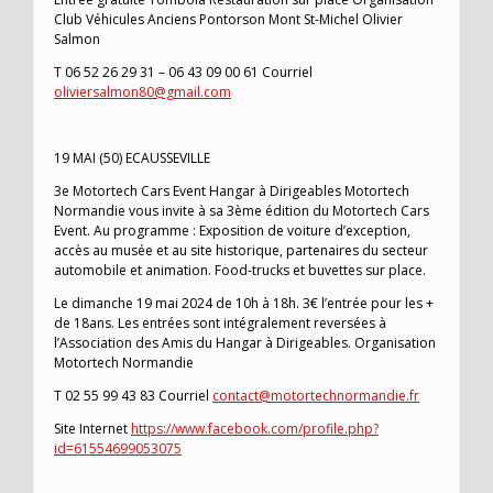
Club Véhicules Anciens Pontorson Mont St-Michel Olivier
Salmon
T 06 52 26 29 31 – 06 43 09 00 61 Courriel
oliviersalmon80@gmail.com
19 MAI (50) ECAUSSEVILLE
3e Motortech Cars Event Hangar à Dirigeables Motortech
Normandie vous invite à sa 3ème édition du Motortech Cars
Event. Au programme : Exposition de voiture d’exception,
accès au musée et au site historique, partenaires du secteur
automobile et animation. Food-trucks et buvettes sur place.
Le dimanche 19 mai 2024 de 10h à 18h. 3€ l’entrée pour les +
de 18ans. Les entrées sont intégralement reversées à
l’Association des Amis du Hangar à Dirigeables. Organisation
Motortech Normandie
T 02 55 99 43 83 Courriel
contact@motortechnormandie.fr
Site Internet
https://www.facebook.com/profile.php?
id=61554699053075