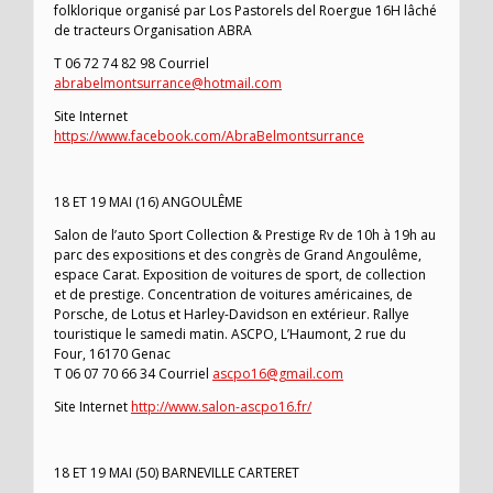
folklorique organisé par Los Pastorels del Roergue 16H lâché
de tracteurs Organisation ABRA
T 06 72 74 82 98 Courriel
abrabelmontsurrance@hotmail.com
Site Internet
https://www.facebook.com/AbraBelmontsurrance
18 ET 19 MAI (16) ANGOULÊME
Salon de l’auto Sport Collection & Prestige Rv de 10h à 19h au
parc des expositions et des congrès de Grand Angoulême,
espace Carat. Exposition de voitures de sport, de collection
et de prestige. Concentration de voitures américaines, de
Porsche, de Lotus et Harley-Davidson en extérieur. Rallye
touristique le samedi matin. ASCPO, L’Haumont, 2 rue du
Four, 16170 Genac
T 06 07 70 66 34 Courriel
ascpo16@gmail.com
Site Internet
http://www.salon-ascpo16.fr/
18 ET 19 MAI (50) BARNEVILLE CARTERET