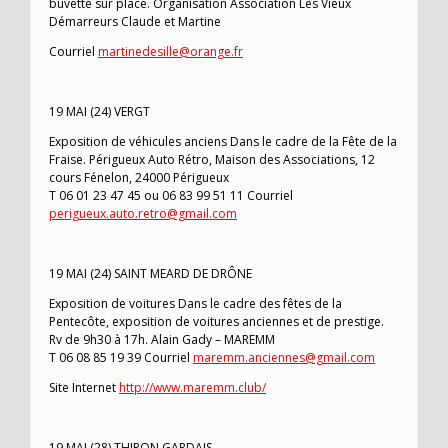
buvette sur place. Organisation Association Les Vieux
Démarreurs Claude et Martine
Courriel
martinedesille@orange.fr
19 MAI (24) VERGT
Exposition de véhicules anciens Dans le cadre de la Fête de la
Fraise. Périgueux Auto Rétro, Maison des Associations, 12
cours Fénelon, 24000 Périgueux
T 06 01 23 47 45 ou 06 83 99 51 11 Courriel
perigueux.auto.retro@gmail.com
19 MAI (24) SAINT MEARD DE DRÔNE
Exposition de voitures Dans le cadre des fêtes de la
Pentecôte, exposition de voitures anciennes et de prestige.
Rv de 9h30 à 17h. Alain Gady – MAREMM
T 06 08 85 19 39 Courriel
maremm.anciennes@gmail.com
Site Internet
http://www.maremm.club/
19 MAI (28) THIRON GARDAIS