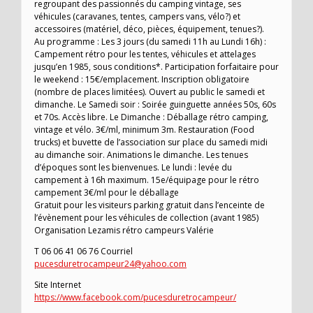
regroupant des passionnés du camping vintage, ses
véhicules (caravanes, tentes, campers vans, vélo?) et
accessoires (matériel, déco, pièces, équipement, tenues?).
Au programme : Les 3 jours (du samedi 11h au Lundi 16h) :
Campement rétro pour les tentes, véhicules et attelages
jusqu’en 1985, sous conditions*. Participation forfaitaire pour
le weekend : 15€/emplacement. Inscription obligatoire
(nombre de places limitées). Ouvert au public le samedi et
dimanche. Le Samedi soir : Soirée guinguette années 50s, 60s
et 70s. Accès libre. Le Dimanche : Déballage rétro camping,
vintage et vélo. 3€/ml, minimum 3m. Restauration (Food
trucks) et buvette de l’association sur place du samedi midi
au dimanche soir. Animations le dimanche. Les tenues
d’époques sont les bienvenues. Le lundi : levée du
campement à 16h maximum. 15e/équipage pour le rétro
campement 3€/ml pour le déballage
Gratuit pour les visiteurs parking gratuit dans l’enceinte de
l’évènement pour les véhicules de collection (avant 1985)
Organisation Lezamis rétro campeurs Valérie
T 06 06 41 06 76 Courriel
pucesduretrocampeur24@yahoo.com
Site Internet
https://www.facebook.com/pucesduretrocampeur/