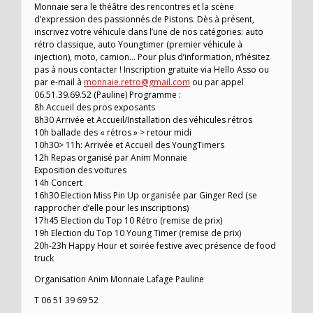
Monnaie sera le théâtre des rencontres et la scène
d’expression des passionnés de Pistons. Dès à présent,
inscrivez votre véhicule dans l’une de nos catégories: auto
rétro classique, auto Youngtimer (premier véhicule à
injection), moto, camion… Pour plus d’information, n’hésitez
pas à nous contacter ! Inscription gratuite via Hello Asso ou
par e-mail à
monnaie.retro@gmail.com
ou par appel
06.51.39.69.52 (Pauline) Programme :
8h Accueil des pros exposants
8h30 Arrivée et Accueil/Installation des véhicules rétros
10h ballade des « rétros » > retour midi
10h30> 11h: Arrivée et Accueil des YoungTimers
12h Repas organisé par Anim Monnaie
Exposition des voitures
14h Concert
16h30 Election Miss Pin Up organisée par Ginger Red (se
rapprocher d’elle pour les inscriptions)
17h45 Election du Top 10 Rétro (remise de prix)
19h Election du Top 10 Young Timer (remise de prix)
20h-23h Happy Hour et soirée festive avec présence de food
truck
Organisation Anim Monnaie Lafage Pauline
T 06 51 39 69 52