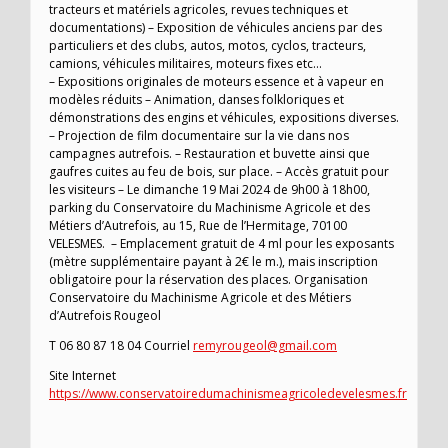
tracteurs et matériels agricoles, revues techniques et
documentations) – Exposition de véhicules anciens par des
particuliers et des clubs, autos, motos, cyclos, tracteurs,
camions, véhicules militaires, moteurs fixes etc…
– Expositions originales de moteurs essence et à vapeur en
modèles réduits – Animation, danses folkloriques et
démonstrations des engins et véhicules, expositions diverses.
– Projection de film documentaire sur la vie dans nos
campagnes autrefois. – Restauration et buvette ainsi que
gaufres cuites au feu de bois, sur place. – Accès gratuit pour
les visiteurs – Le dimanche 19 Mai 2024 de 9h00 à 18h00,
parking du Conservatoire du Machinisme Agricole et des
Métiers d’Autrefois, au 15, Rue de l’Hermitage, 70100
VELESMES. – Emplacement gratuit de 4 ml pour les exposants
(mètre supplémentaire payant à 2€ le m.), mais inscription
obligatoire pour la réservation des places. Organisation
Conservatoire du Machinisme Agricole et des Métiers
d’Autrefois Rougeol
T 06 80 87 18 04 Courriel
remyrougeol@gmail.com
Site Internet
https://www.conservatoiredumachinismeagricoledevelesmes.fr