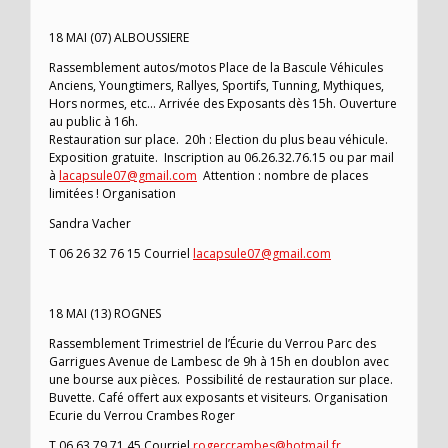
18 MAI (07) ALBOUSSIERE
Rassemblement autos/motos Place de la Bascule Véhicules
Anciens, Youngtimers, Rallyes, Sportifs, Tunning, Mythiques,
Hors normes, etc… Arrivée des Exposants dès 15h. Ouverture
au public à 16h.
Restauration sur place. 20h : Election du plus beau véhicule.
Exposition gratuite. Inscription au 06.26.32.76.15 ou par mail
à
lacapsule07@gmail.com
Attention : nombre de places
limitées ! Organisation
Sandra Vacher
T 06 26 32 76 15 Courriel
lacapsule07@gmail.com
18 MAI (13) ROGNES
Rassemblement Trimestriel de l’Écurie du Verrou Parc des
Garrigues Avenue de Lambesc de 9h à 15h en doublon avec
une bourse aux pièces. Possibilité de restauration sur place.
Buvette. Café offert aux exposants et visiteurs. Organisation
Ecurie du Verrou Crambes Roger
T 06 63 79 71 45 Courriel
rogercrambes@hotmail.fr