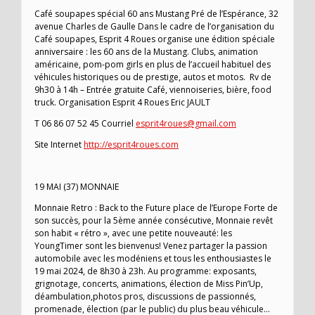
Café soupapes spécial 60 ans Mustang Pré de l’Espérance, 32
avenue Charles de Gaulle Dans le cadre de l’organisation du
Café soupapes, Esprit 4 Roues organise une édition spéciale
anniversaire : les 60 ans de la Mustang. Clubs, animation
américaine, pom-pom girls en plus de l’accueil habituel des
véhicules historiques ou de prestige, autos et motos. Rv de
9h30 à 14h – Entrée gratuite Café, viennoiseries, bière, food
truck. Organisation Esprit 4 Roues Eric JAULT
T 06 86 07 52 45 Courriel
esprit4roues@gmail.com
Site Internet
http://esprit4roues.com
19 MAI (37) MONNAIE
Monnaie Retro : Back to the Future place de l’Europe Forte de
son succès, pour la 5ème année consécutive, Monnaie revêt
son habit « rétro », avec une petite nouveauté: les
YoungTimer sont les bienvenus! Venez partager la passion
automobile avec les modéniens et tous les enthousiastes le
19 mai 2024, de 8h30 à 23h. Au programme: exposants,
grignotage, concerts, animations, élection de Miss Pin’Up,
déambulation,photos pros, discussions de passionnés,
promenade, élection (par le public) du plus beau véhicule…