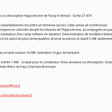
s ou d’exception Hippodrome de Paray le Monial – Sortie 21 N79
ce rassemblement rencontre un immense succès. Cette année de nombreuses
nnequins en cabriolet devant les tribunes de l’hippodrome, accompagnés en p
 Présentation d’un camp militaire en situation. Démonstration de modèles réduit
s trois autos les plus remarquables. Bourse au pièces, le stand 5.00€ seulement!
rites et tarte maison 16.00€. Animation Orgue de barbarie.
 entrée 1.00€ – Gratuit pour le conducteur d’une ancienne ou d’exception. Gratu
 Auto-Rétro du Pays Charolais Brionnais
onnier@free.fr
-charolais-brionnais.fr