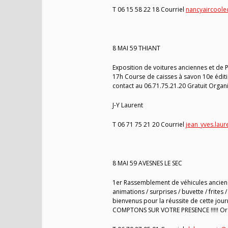
T 06 15 58 22 18 Courriel
nancyaircool
8 MAI 59 THIANT
Exposition de voitures anciennes et de 
17h Course de caisses à savon 10e éditio
contact au 06.71.75.21.20 Gratuit Organi
J-Y Laurent
T 06 71 75 21 20 Courriel
jean_yves.laur
8 MAI 59 AVESNES LE SEC
1er Rassemblement de véhicules anciens 
animations / surprises / buvette / frites 
bienvenus pour la réussite de cette jour
COMPTONS SUR VOTRE PRESENCE !!!!! Org