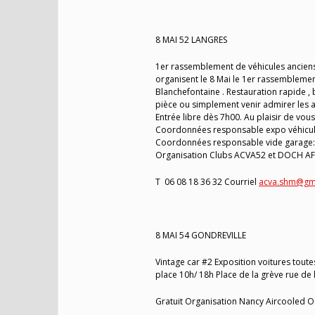
8 MAI 52 LANGRES
1er rassemblement de véhicules anciens
organisent le 8 Mai le 1er rassemblement
Blanchefontaine . Restauration rapide , 
pièce ou simplement venir admirer les 
Entrée libre dès 7h00. Au plaisir de vou
Coordonnées responsable expo véhicule
Coordonnées responsable vide garage: 
Organisation Clubs ACVA52 et DOCH A
T 06 08 18 36 32 Courriel
acva.shm@gm
8 MAI 54 GONDREVILLE
Vintage car #2 Exposition voitures tout
place 10h/ 18h Place de la grève rue de
Gratuit Organisation Nancy Aircooled O