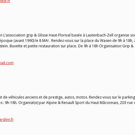
euf.fr
L’association grip & Glisse Haut-Florival basée à Lautenbach-Zell organise so
poque (avant 1990) le 8 MAI . Rendez-vous sur la place du Wasen de 9h à 18h, 
stein. Buvette et petite restauration sur place. De 9h à 18h Organisation Grip &
mail.com
de véhicules anciens et de prestige, autos, motos. Rendez-vous sur le parkin
aires : 9h-18h. Organisé(e) par Alpine & Renault Sport du Haut Mâconnais, 203 rue
arshm.fr