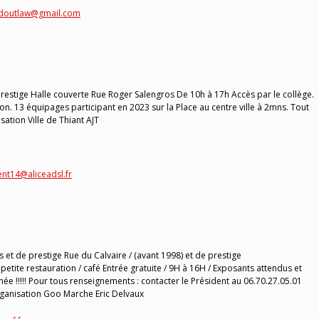
edoutlaw@gmail.com
Prestige Halle couverte Rue Roger Salengros De 10h à 17h Accès par le collège.
n. 13 équipages participant en 2023 sur la Place au centre ville à 2mns. Tout
sation Ville de Thiant AJT
ent14@aliceadsl.fr
et de prestige Rue du Calvaire / (avant 1998) et de prestige
/ petite restauration / café Entrée gratuite / 9H à 16H / Exposants attendus et
née !!!!! Pour tous renseignements : contacter le Président au 06.70.27.05.01
anisation Goo Marche Eric Delvaux