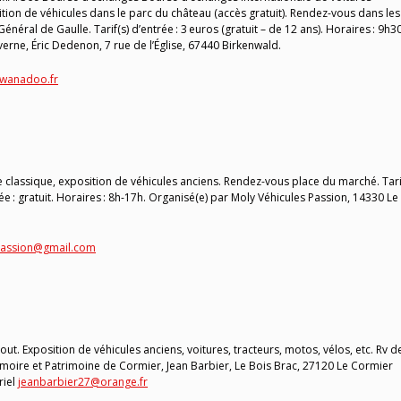
sition de véhicules dans le parc du château (accès gratuit). Rendez-vous dans les
éral de Gaulle. Tarif(s) d’entrée : 3 euros (gratuit – de 12 ans). Horaires : 9h3
erne, Éric Dedenon, 7 rue de l’Église, 67440 Birkenwald.
wanadoo.fr
classique, exposition de véhicules anciens. Rendez-vous place du marché. Tari
trée : gratuit. Horaires : 8h-17h. Organisé(e) par Moly Véhicules Passion, 14330 Le
passion@gmail.com
out. Exposition de véhicules anciens, voitures, tracteurs, motos, vélos, etc. Rv d
émoire et Patrimoine de Cormier, Jean Barbier, Le Bois Brac, 27120 Le Cormier
riel
jeanbarbier27@orange.fr