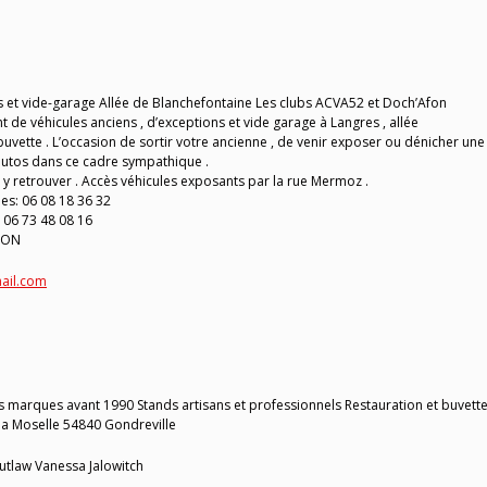
 et vide-garage Allée de Blanchefontaine Les clubs ACVA52 et Doch’Afon
 de véhicules anciens , d’exceptions et vide garage à Langres , allée
buvette . L’occasion de sortir votre ancienne , de venir exposer ou dénicher une
autos dans ce cadre sympathique .
s y retrouver . Accès véhicules exposants par la rue Mermoz .
s: 06 08 18 36 32
06 73 48 08 16
FON
ail.com
es marques avant 1990 Stands artisans et professionnels Restauration et buvette
 la Moselle 54840 Gondreville
utlaw Vanessa Jalowitch