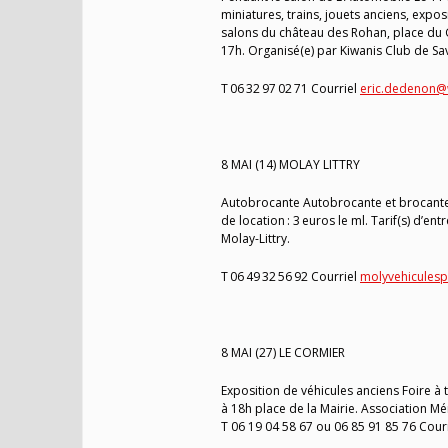
miniatures, trains, jouets anciens, expo
salons du château des Rohan, place du Gén
17h. Organisé(e) par Kiwanis Club de Sav
T 06 32 97 02 71 Courriel
eric.dedenon@
8 MAI (14) MOLAY LITTRY
Autobrocante Autobrocante et brocante 
de location : 3 euros le ml. Tarif(s) d’en
Molay-Littry.
T 06 49 32 56 92 Courriel
molyvehicules
8 MAI (27) LE CORMIER
Exposition de véhicules anciens Foire à t
à 18h place de la Mairie. Association M
T 06 19 04 58 67 ou 06 85 91 85 76 Cour