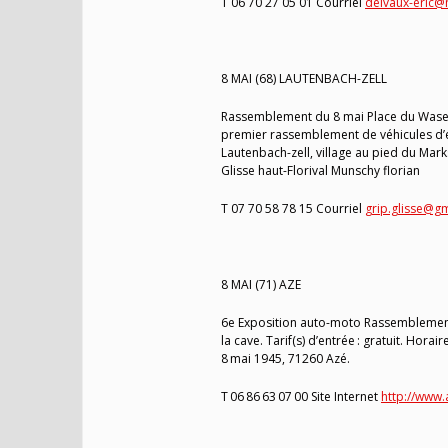
T 06 70 27 05 01 Courriel
delvaux-eric@n
8 MAI (68) LAUTENBACH-ZELL
Rassemblement du 8 mai Place du Wasen 
premier rassemblement de véhicules d’é
Lautenbach-zell, village au pied du Mark
Glisse haut-Florival Munschy florian
T 07 70 58 78 15 Courriel
grip.glisse@g
8 MAI (71) AZE
6e Exposition auto-moto Rassemblement 
la cave. Tarif(s) d’entrée : gratuit. Hor
8 mai 1945, 71260 Azé.
T 06 86 63 07 00 Site Internet
http://www.