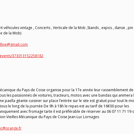
hicules vintage , Concerts , Verticale de la Mob ,Stands , expos , danse , pin
e de la Mob)
olline@gmail.com
/events/373013152258182
écanique du Pays de Coise organise pour la 17e année leur rassemblement de
tous les passionnés de voitures, tracteurs, motos avec une bandas qui animera 
e paella géante cuisiner sur place l’entrée sur le site est gratuit pour tout le 
tous le long de la journée De 9h à 18h le repas est au tarif de 16€00 pour les
 uniquement avec fromage tarte il est préférable de réserver au 06 07 11 71 19 
ion Vieilles Mécanique du Pays de Coise Jean-Luc Lornages
luc@orange.fr