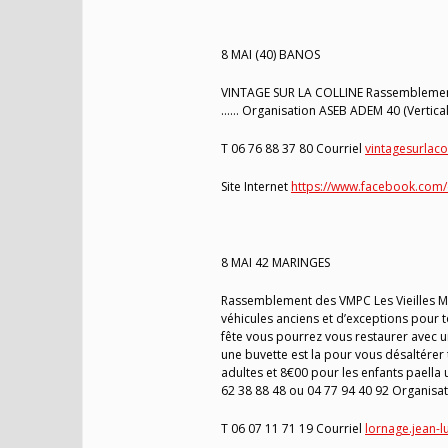
8 MAI (40) BANOS
VINTAGE SUR LA COLLINE Rassemblement vé
…… Organisation ASEB ADEM 40 (Vertical
T 06 76 88 37 80 Courriel
vintagesurlac
Site Internet
https://www.facebook.com
8 MAI 42 MARINGES
Rassemblement des VMPC Les Vieilles M
véhicules anciens et d’exceptions pour 
fête vous pourrez vous restaurer avec un
une buvette est la pour vous désaltérer 
adultes et 8€00 pour les enfants paella
62 38 88 48 ou 04 77 94 40 92 Organisat
T 06 07 11 71 19 Courriel
lornage.jean-