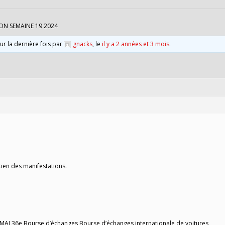
ON SEMAINE 19 2024
our la dernière fois par
gnacks
, le
il y a 2 années et 3 mois
.
tien des manifestations.
 MAI 36e Bourse d’échanges Bourse d’échanges internationale de voitures