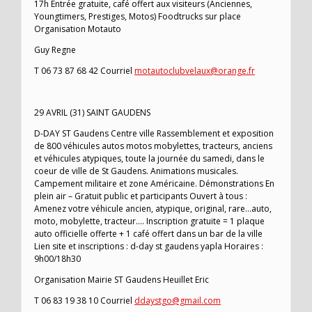
17h Entrée gratuite, café offert aux visiteurs (Anciennes,
Youngtimers, Prestiges, Motos) Foodtrucks sur place
Organisation Motauto
Guy Regne
T 06 73 87 68 42 Courriel
motautoclubvelaux@orange.fr
29 AVRIL (31) SAINT GAUDENS
D-DAY ST Gaudens Centre ville Rassemblement et exposition
de 800 véhicules autos motos mobylettes, tracteurs, anciens
et véhicules atypiques, toute la journée du samedi, dans le
coeur de ville de St Gaudens. Animations musicales.
Campement militaire et zone Américaine. Démonstrations En
plein air – Gratuit public et participants Ouvert à tous :
Amenez votre véhicule ancien, atypique, original, rare…auto,
moto, mobylette, tracteur…. Inscription gratuite = 1 plaque
auto officielle offerte + 1 café offert dans un bar de la ville
Lien site et inscriptions : d-day st gaudens yapla Horaires :
9h00/18h30
Organisation Mairie ST Gaudens Heuillet Eric
T 06 83 19 38 10 Courriel
ddaystgo@gmail.com