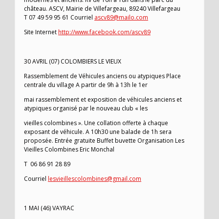
château. ASCV, Mairie de Villefargeau, 89240 Villefargeau
T 07 49 59 95 61 Courriel
ascv89@mailo.com
Site Internet
http://www.facebook.com/ascv89
30 AVRIL (07) COLOMBIERS LE VIEUX
Rassemblement de Véhicules anciens ou atypiques Place
centrale du village A partir de 9h à 13h le 1er
mai rassemblement et exposition de véhicules anciens et
atypiques organisé par le nouveau club « les
vieilles colombines ». Une collation offerte à chaque
exposant de véhicule. A 10h30 une balade de 1h sera
proposée. Entrée gratuite Buffet buvette Organisation Les
Vieilles Colombines Eric Monchal
T 06 86 91 28 89
Courriel
lesvieillescolombines@gmail.com
1 MAI (46) VAYRAC