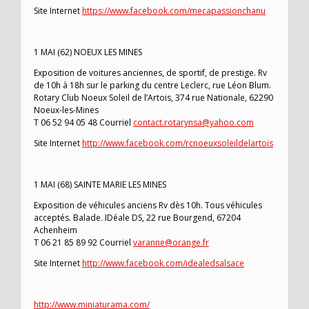
Site Internet
https://www.facebook.com/mecapassionchanu
1 MAI (62) NOEUX LES MINES
Exposition de voitures anciennes, de sportif, de prestige. Rv
de 10h à 18h sur le parking du centre Leclerc, rue Léon Blum.
Rotary Club Noeux Soleil de l’Artois, 374 rue Nationale, 62290
Noeux-les-Mines
T 06 52 94 05 48 Courriel
contact.rotarynsa@yahoo.com
Site Internet
http://www.facebook.com/rcnoeuxsoleildelartois
1 MAI (68) SAINTE MARIE LES MINES
Exposition de véhicules anciens Rv dès 10h. Tous véhicules
acceptés. Balade. IDéale DS, 22 rue Bourgend, 67204
Achenheim
T 06 21 85 89 92 Courriel
varanne@orange.fr
Site Internet
http://www.facebook.com/idealedsalsace
http://www.miniaturama.com/