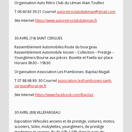
Organisation Auto Rétro Club du Léman Alain Toulliez
T 06 60 83 39 21 Courriel
autoretroclubduleman@gmail.com
Site Internet
https://www.autoretroclubduleman.fr
30 AVRIL (74) SAINT CERGUES
Rassemblement Automobiles Route du bourgeau
Rassemblement Automobile Ancien – Collection – Prestige –
Youngtimers Bourse aux pièces Buvette et Paella sur place
Horaire 8h30 – 19h30
Organisation Association Les Framboises Bajolaz Magali
T 07 88 68 89 .30 Courriel
association.lesframboises-saint-
cergues@orange.fr
Site Internet
https://www.facebook.com/Bajolaz
30 AVRIL (89) VILLEFARGEAU
Exposition Véhicules anciens et de prestige, voitures, motos,
scooters, Solex, mobylettes, youngtimers, de prestige
modernes et anciens. Rv de 10h à 18h dans le parc du