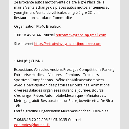
2e Brocante autos motos vente de gré à gré Place de la
mairie Vente échange de pièces autos motos anciennes et
youngtimers Vente de véhicules en gré à gré 2€ le m
Restauration sur place Commodité
Organisation Rtv46 Breuleux
T 06 18 45 61 44 Courriel
retrotwinvayracois@gmail.com
Site Internet
https://retrotwinvayracois.jimdofree.com
1 MAI (61) CHANU
Expositions Véhicules Anciens Prestiges Compétitions Parking
Entreprise Hodiesne Voitures – Camions – Tracteurs –
Sportives/Compétitions – Véhicules Militaires/Pompiers…
Avec la participation des pétoires Briouzaines. Animations
diverses Balades organisées durant la journée. Bourse
d’échange : Pièces Automobile/Mécanique – Miniatures…
Métrage gratuit Restauration sur Place, buvette etc… De 9h à
18h
Entrée gratuite Organisation Mecapassionchanu Desvoies
T 06.83.15.70.22 / 06.24.05.40.35 Courriel
edesvoies@hotmail.fr