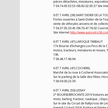
pièces détachées, miniatures, exposition 
T 04.74.93.53.53 /06.83.02.65.57 Site Int
6 ET 7 AVRIL (38) SAINT DIDIER DE LA TO
Portes ouvertes à Saint-Didier-de-la-To
vente de véhicules anciens et de collecti
T 04.37.05.20.45 /06.76.47.78.02 Courri
Site Internet
http://www.autoretro38.co
6 ET 7 AVRIL (47) LAROQUE TIMBAUT
17e Bourse d’échanges Los Pecs de la C
motos, tracteurs, miniatures et revues. Tar
19h.
T 06.48.17.96.94
6 ET 7 AVRIL (47) COCHEREL
Marché de la roue à Cocherel Associati
Sur le parking de la Salle des Fêtes. Hora
T 06.59.00.23.39
6 ET 7 AVRIL (50) LESSAY
2° BOURSE/BROCANTE 2019 Voitures anc
moto, karting, tracteur, nautique…) Expo
Sur le site du Circuit de Rallycross de L
Samedi 14 Avril 2018. Parking et Entrée 