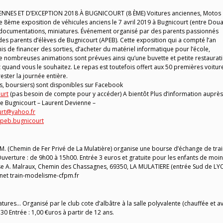
NNES ET D’EXCEPTION 2018 À BUGNICOURT (8 ÈME) Voitures anciennes, Motos
 8ème exposition de véhicules anciens le 7 avril 2019 à Bugnicourt (entre Doua
 documentations, miniatures. Événement organisé par des parents passionnés
des parents d’élèves de Bugnicourt (APEB). Cette exposition qui a compté l’an
is de financer des sorties, d’acheter du matériel informatique pour l’école,
 nombreuses animations sont prévues ainsi qu’une buvette et petite restaurati
z quand vous le souhaitez. Le repas est toutefois offert aux 50 premières voitur
ester la journée entière.
ers, boursiers) sont disponibles sur Facebook
urt
(pas besoin de compte pour y accéder) A bientôt Plus d’information auprès
e Bugnicourt – Laurent Devienne –
urt@yahoo.fr
apeb.bugnicourt
.M. (Chemin de Fer Privé de La Mulatière) organise une bourse d’échange de trai
Ouverture : de 9h00 à 15h00. Entrée 3 euros et gratuite pour les enfants de moi
 A. Malraux, Chemin des Chassagnes, 69350, LA MULATIERE (entrée Sud de LY
rnet train-modelisme-cfpm.fr
ures… Organisé par le club cote d’albâtre à la salle polyvalente (chauffée et a
0 Entrée : 1,00 €uros à partir de 12 ans.