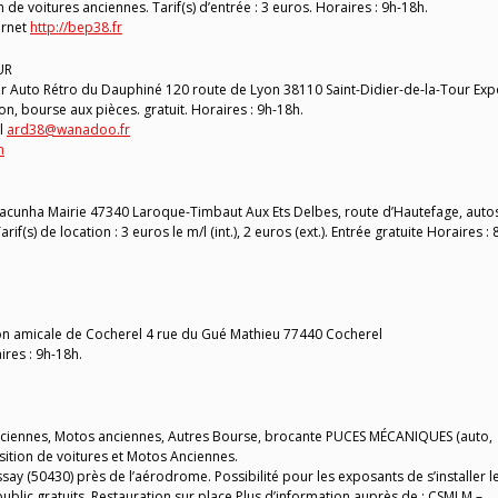
de voitures anciennes. Tarif(s) d’entrée : 3 euros. Horaires : 9h-18h.
ernet
http://bep38.fr
UR
ur Auto Rétro du Dauphiné 120 route de Lyon 38110 Saint-Didier-de-la-Tour Exp
on, bourse aux pièces. gratuit. Horaires : 9h-18h.
el
ard38@wanadoo.fr
m
acunha Mairie 47340 Laroque-Timbaut Aux Ets Delbes, route d’Hautefage, auto
if(s) de location : 3 euros le m/l (int.), 2 euros (ext.). Entrée gratuite Horaires : 
on amicale de Cocherel 4 rue du Gué Mathieu 77440 Cocherel
ires : 9h-18h.
iennes, Motos anciennes, Autres Bourse, brocante PUCES MÉCANIQUES (auto,
sition de voitures et Motos Anciennes.
essay (50430) près de l’aérodrome. Possibilité pour les exposants de s’installer l
public gratuits. Restauration sur place Plus d’information auprès de : CSMLM –