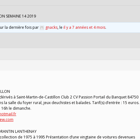
ON SEMAINE 14 2019
our la dernière fois par
gnacks
, le
il y a 7 années et 4 mois
.
TILLON
 dérivés à Saint-Martin-de-Castillon Club 2 CV Passion Portail du Banquet 84750
 la salle du foyer rural, jeux deuchistes et balades. Tarif(s) d’entrée : 15 euros.
à 16h le dimanche.
otmail.fr
enew.com
MORANTIN LANTHENAY
collection de 1975 à 1995 Présentation d’une vingtaine de voitures devenues