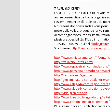
7 AVRIL (80) CERISY
LA RUCHE 2019 – 6 EME ÉDITION Voitures
année consécutive La Ruche organise so
rassemblement se déroule lors de notre
Nous nous donnons rendez vous pour un c
notre belle vallée, plaque de rallye re
accompagner votre repas. Restauration s
plusieurs possibilités: Plus d’informat
T 06/48/91/44/89 Courriel
elodiejustin
Site Internet
http://centreloisirscerisy
http://www.miniaturama.com/fr/content/
http://trainvapeur.fr/14.html
http://www.espacetrain.com/index.ph
http://www.passionautomobile.com/we
http://gazoline.net/agenda/
http://genieminiature.com/Calendrier.p
http://www.calage44.com/region_bretag
http://www.calage44.com/region_paysde
http://vide-greniers.org
http://www.lva-auto.fr/agenda.php?isRe
http://www.editions-minauto.com/manif
Plus les annonces du collectionneurs ch