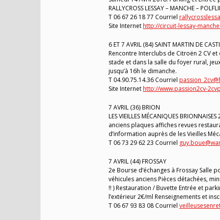
RALLYCROSS LESSAY – MANCHE – POLFLIE
T 06 67 26 18 77 Courriel
rallycrossles
Site Internet
http://circuit-lessay-manch
6 ET 7 AVRIL (84) SAINT MARTIN DE CAS
Rencontre Interclubs de Citroën 2 CV et
stade et dans la salle du foyer rural, jeu
jusqu’à 16h le dimanche.
T 04.90.75.14.36 Courriel
passion_2cv@h
Site Internet
http://www.passion2cv-2cv
7 AVRIL (36) BRION
LES VIEILLES MÉCANIQUES BRIONNAISES 2
anciens plaques affiches revues restaur
d’information auprès de les Vieilles M
T 06 73 29 62 23 Courriel
guy.boue@wan
7 AVRIL (44) FROSSAY
2e Bourse d’échanges à Frossay Salle p
véhicules anciens Pièces détachées, min
!! ) Restauration / Buvette Entrée et par
l’extérieur 2€/ml Renseignements et insc
T 06 67 93 83 08 Courriel
veilleusesenr