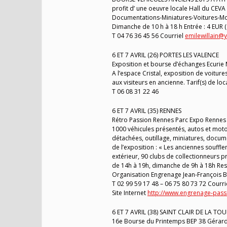
profit d’ une oeuvre locale Hall du CEV
Documentations-Miniatures-Voitures-Mo
Dimanche de 10 h à 18 h Entrée : 4 EUR (
T 04 76 36 45 56 Courriel
emilewillain@
6 ET 7 AVRIL (26) PORTES LES VALENCE
Exposition et bourse d’échanges Ecurie 
A l’espace Cristal, exposition de voitur
aux visiteurs en ancienne. Tarif(s) de locat
T 06 08 31 22 46
6 ET 7 AVRIL (35) RENNES
Rétro Passion Rennes Parc Expo Rennes
1000 véhicules présentés, autos et moto
détachées, outillage, miniatures, docu
de l’exposition : « Les anciennes souffl
extérieur, 90 clubs de collectionneurs p
de 14h à 19h, dimanche de 9h à 18h Res
Organisation Engrenage Jean-François B
T 02 99 59 17 48 – 06 75 80 73 72 Courri
Site Internet
http://www.engrenage-pass
6 ET 7 AVRIL (38) SAINT CLAIR DE LA TO
16e Bourse du Printemps BEP 38 Gérard 