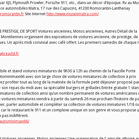
aguar XJS, Plymouth Prowler, Porsche 911, etc., dans un décor d’époque. Rv au M
ce automobiles Matra, 17 rue des Capucins, 41200 Romorantin-Lanthenay
omorantin.fr
Site Internet
http://www.museematra.com/
RESTIGE, DE SPORT Voitures anciennes, Motos anciennes, Autres Détail de la
Montiliennes organisent des expositions de voitures ancienne, de prestige, de
es. Un après midi convivial avec café offert. Les premiers samedis de chaque 
liceadsl.fr
 et stand voitures miniatures de 9h30 à 12h au chemin de la Faucille Porte
tominimaxi66 avec son large choix de voitures miniatures de collection à prix
 profiter tout au long de la matinée de la formule petit déjeuner proposé par
e son repas du midi avec sa spécialité burgers et grillades Entrée gratuite 1 sta
iniatures de collection ainsi qu’un nombre permanent de voitures américaines
 voitures miniatures viendra à partir du samedi 26 mai prochain l’histoire de p
r, parler automobile et compléter sa collection de voitures miniatures 1/18 o
 car le restaurant le 911 et un complexe unique en son genre et vous propose 
 pas indifférent.
autominimaxi66/
oitures anciennes, Motos anciennes Une organisation de l’ amicale athoise a