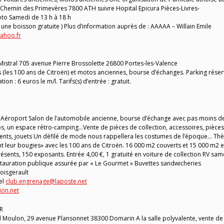
A Chemin des Primevères 7800 ATH suivre Hopital Epicura Pièces-Livres-
to Samedi de 13 h à 18 h
 une boisson gratuite ) Plus d’information auprès de : AAAAA – Willain Emile
yahoo.fr
Mistral 705 avenue Pierre Brossolette 26800 Portes-les-Valence
es (les 100 ans de Citroën) et motos anciennes, bourse d’échanges. Parking rése
ion : 6 euros le m/l. Tarifs(s) d’entrée : gratuit.
 Aéroport Salon de l’automobile ancienne, bourse d’échange avec pas moins d
s, un espace rétro-camping…Vente de pièces de collection, accessoires, pièces
ments, jouets Un défilé de mode nous rappellera les costumes de l’époque… T
ent leur bougies» avec les 100 ans de Citroën. 16 000 m2 couverts et 15 000 m2 
résents, 150 exposants. Entrée 4,00 €, 1 gratuité en voiture de collection RV sam
tauration publique assurée par « Le Gourmet » Buvettes sandwicheries
oisgerault
el
club.engrenage@laposte.net
ion.net
UR
Moulon, 29 avenue Plansonnet 38300 Domarin A la salle polyvalente, vente de