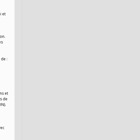
i et
on.
es
 de :
ns et
ns de
ON).
vec