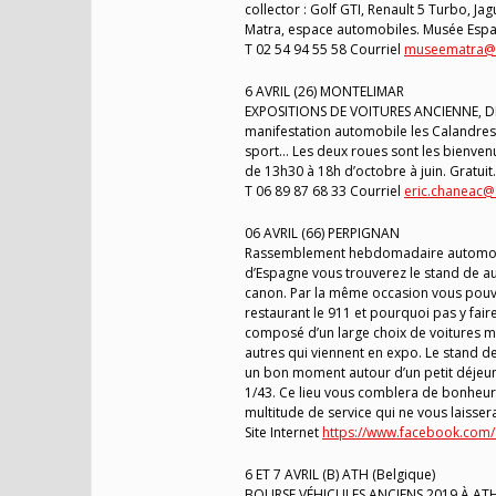
collector : Golf GTI, Renault 5 Turbo, J
Matra, espace automobiles. Musée Espa
T 02 54 94 55 58 Courriel
museematra@r
6 AVRIL (26) MONTELIMAR
EXPOSITIONS DE VOITURES ANCIENNE, DE P
manifestation automobile les Calandres 
sport… Les deux roues sont les bienvenu
de 13h30 à 18h d’octobre à juin. Gratuit.
T 06 89 87 68 33 Courriel
eric.chaneac@a
06 AVRIL (66) PERPIGNAN
Rassemblement hebdomadaire automobile
d’Espagne vous trouverez le stand de au
canon. Par la même occasion vous pouvez
restaurant le 911 et pourquoi pas y fair
composé d’un large choix de voitures m
autres qui viennent en expo. Le stand de
un bon moment autour d’un petit déjeune
1/43. Ce lieu vous comblera de bonheur
multitude de service qui ne vous laissera
Site Internet
https://www.facebook.com/
6 ET 7 AVRIL (B) ATH (Belgique)
BOURSE VÉHICULES ANCIENS 2019 À ATH V