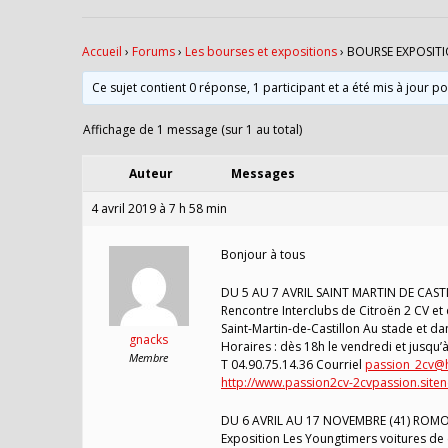
Accueil
›
Forums
›
Les bourses et expositions
›
BOURSE EXPOSITI
Ce sujet contient 0 réponse, 1 participant et a été mis à jour p
Affichage de 1 message (sur 1 au total)
Auteur
Messages
4 avril 2019 à 7 h 58 min
Bonjour à tous
DU 5 AU 7 AVRIL SAINT MARTIN DE CAS
Rencontre Interclubs de Citroën 2 CV et
Saint-Martin-de-Castillon Au stade et dans
gnacks
Horaires : dès 18h le vendredi et jusqu’
Membre
T 04.90.75.14.36 Courriel
passion_2cv@h
http://www.passion2cv-2cvpassion.sit
DU 6 AVRIL AU 17 NOVEMBRE (41) RO
Exposition Les Youngtimers voitures de 