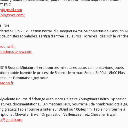
T ERIC –
say@gmail.com
e.blogspot.com/
TILLON
 dérivés Club 2 CV Passion Portail du Banquet 84750 Saint-Martin-de-Castillon A
x deuchistes et balades. Tarif(s) d’entrée : 15 euros. Horaires : dès 18h le vendre
otmail.fr
passion.sitenew.com
019 Bourse Miniature 1 ère bourses miniatures autos camions avions jouets
ation rapide buvette le prix est de 5 euros le m maxi 8m de 8h00 à 18h00 Plus
écaniques Brionnaises guy boue
adoo.fr
olyvalente Bourse d’échange Auto Moto Utilitaire Youngtimers Rétro Exposition
iatures, documentations…. Animations, jeux, bourriche ( de nombreux lots à ga
king gratuits Table fournie à l’intérieur 3€/ml ou 10€/les 4ml Table non fournie à
riptions ; Chevalier Erwan Organisation Veilleusesenretz Chevalier Erwan
etz@gmail.com