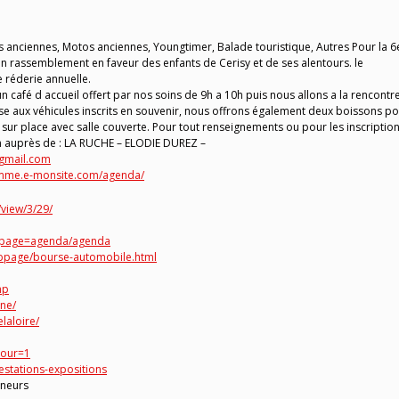
 anciennes, Motos anciennes, Youngtimer, Balade touristique, Autres Pour la 
n rassemblement en faveur des enfants de Cerisy et de ses alentours. le
 réderie annuelle.
afé d accueil offert par nos soins de 9h a 10h puis nous allons a la rencontr
mise aux véhicules inscrits en souvenir, nous offrons également deux boissons p
ur place avec salle couverte. Pour tout renseignements ou pour les inscriptio
ion auprès de : LA RUCHE – ELODIE DUREZ –
@gmail.com
somme.e-monsite.com/agenda/
view/3/29/
p?page=agenda/agenda
bpage/bourse-automobile.html
hp
ne/
laloire/
tour=1
estations-expositions
ineurs