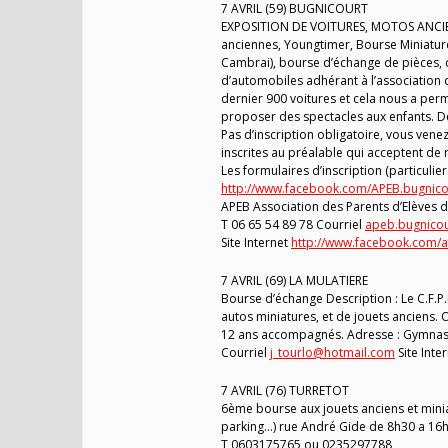
7 AVRIL (59) BUGNICOURT
EXPOSITION DE VOITURES, MOTOS ANCIE
anciennes, Youngtimer, Bourse Miniature
Cambrai), bourse d’échange de pièces,
d’automobiles adhérant à l’association 
dernier 900 voitures et cela nous a perm
proposer des spectacles aux enfants. De
Pas d’inscription obligatoire, vous vene
inscrites au préalable qui acceptent de r
Les formulaires d’inscription (particuli
http://www.facebook.com/APEB.bugnico
APEB Association des Parents d’Elèves d
T 06 65 54 89 78 Courriel
apeb.bugnico
Site Internet
http://www.facebook.com/
7 AVRIL (69) LA MULATIERE
Bourse d’échange Description : Le C.F.P
autos miniatures, et de jouets anciens. 
12 ans accompagnés. Adresse : Gymnase
Courriel
j_tourlo@hotmail.com
Site Inte
7 AVRIL (76) TURRETOT
6ème bourse aux jouets anciens et miniat
parking…) rue André Gide de 8h30 a 16h3
T 0603175765 ou 0235297788