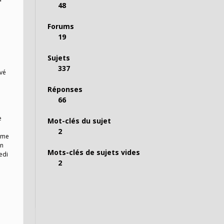
48
Forums
19
Sujets
337
rvé
Réponses
66
e
Mot-clés du sujet
2
hème
en
Mots-clés de sujets vides
edi
2