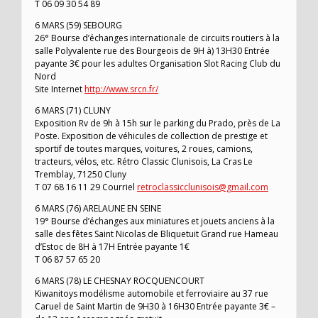
T 06 09 30 54 89
6 MARS (59) SEBOURG
26° Bourse d’échanges internationale de circuits routiers à la
salle Polyvalente rue des Bourgeois de 9H à) 13H30 Entrée
payante 3€ pour les adultes Organisation Slot Racing Club du
Nord
Site Internet
http://www.srcn.fr/
6 MARS (71) CLUNY
Exposition Rv de 9h à 15h sur le parking du Prado, près de La
Poste. Exposition de véhicules de collection de prestige et
sportif de toutes marques, voitures, 2 roues, camions,
tracteurs, vélos, etc. Rétro Classic Clunisois, La Cras Le
Tremblay, 71250 Cluny
T 07 68 16 11 29 Courriel
retroclassicclunisois@gmail.com
6 MARS (76) ARELAUNE EN SEINE
19° Bourse d’échanges aux miniatures et jouets anciens à la
salle des fêtes Saint Nicolas de Bliquetuit Grand rue Hameau
d’Estoc de 8H à 17H Entrée payante 1€
T 06 87 57 65 20
6 MARS (78) LE CHESNAY ROCQUENCOURT
Kiwanitoys modélisme automobile et ferroviaire au 37 rue
Caruel de Saint Martin de 9H30 à 16H30 Entrée payante 3€ –