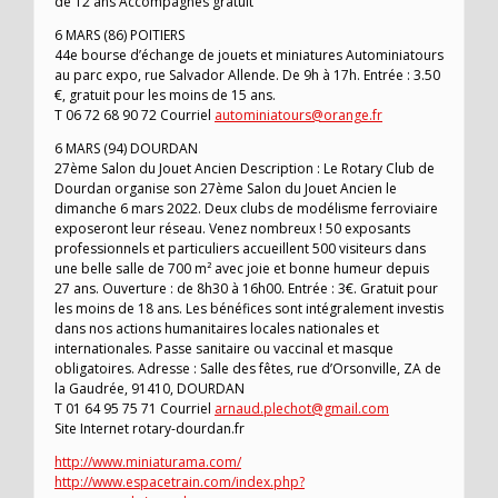
de 12 ans Accompagnés gratuit
6 MARS (86) POITIERS
44e bourse d’échange de jouets et miniatures Autominiatours
au parc expo, rue Salvador Allende. De 9h à 17h. Entrée : 3.50
€, gratuit pour les moins de 15 ans.
T 06 72 68 90 72 Courriel
autominiatours@orange.fr
6 MARS (94) DOURDAN
27ème Salon du Jouet Ancien Description : Le Rotary Club de
Dourdan organise son 27ème Salon du Jouet Ancien le
dimanche 6 mars 2022. Deux clubs de modélisme ferroviaire
exposeront leur réseau. Venez nombreux ! 50 exposants
professionnels et particuliers accueillent 500 visiteurs dans
une belle salle de 700 m² avec joie et bonne humeur depuis
27 ans. Ouverture : de 8h30 à 16h00. Entrée : 3€. Gratuit pour
les moins de 18 ans. Les bénéfices sont intégralement investis
dans nos actions humanitaires locales nationales et
internationales. Passe sanitaire ou vaccinal et masque
obligatoires. Adresse : Salle des fêtes, rue d’Orsonville, ZA de
la Gaudrée, 91410, DOURDAN
T 01 64 95 75 71 Courriel
arnaud.plechot@gmail.com
Site Internet rotary-dourdan.fr
http://www.miniaturama.com/
http://www.espacetrain.com/index.php?