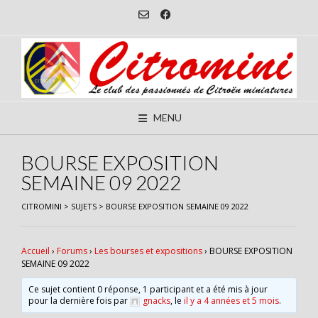
Skip
to
content
MENU
BOURSE EXPOSITION
SEMAINE 09 2022
CITROMINI
>
SUJETS
>
BOURSE EXPOSITION SEMAINE 09 2022
Accueil
›
Forums
›
Les bourses et expositions
›
BOURSE EXPOSITION
SEMAINE 09 2022
Ce sujet contient 0 réponse, 1 participant et a été mis à jour
pour la dernière fois par
gnacks
, le
il y a 4 années et 5 mois
.