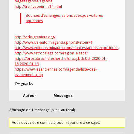
page=agenda/agenda
http://trainvapeur.fr/14.html
Bourses d’échanges, salons et expos voitures
anciennes
http://vide-greniers.org/
http://www.lva-auto.fr/agenda.php?isRetour=1
http://www.editions-minauto.com/manifestations-expositions
http://www.retrocalage.com/region_alsace/
https://brocabrac.fr/recherche?c=baj,bdc&d=2020-01-
18,2020-01-19
https://www.lesanciennes.com/agenda/liste-des-
evenements.php
@+ gnacks
Auteur
Messages
Affichage de 1 message (sur 1 au total)
Vous devez être connecté pour répondre à ce sujet.