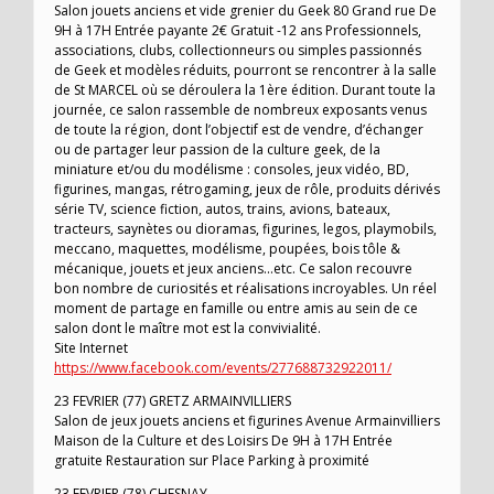
Salon jouets anciens et vide grenier du Geek 80 Grand rue De
9H à 17H Entrée payante 2€ Gratuit -12 ans Professionnels,
associations, clubs, collectionneurs ou simples passionnés
de Geek et modèles réduits, pourront se rencontrer à la salle
de St MARCEL où se déroulera la 1ère édition. Durant toute la
journée, ce salon rassemble de nombreux exposants venus
de toute la région, dont l’objectif est de vendre, d’échanger
ou de partager leur passion de la culture geek, de la
miniature et/ou du modélisme : consoles, jeux vidéo, BD,
figurines, mangas, rétrogaming, jeux de rôle, produits dérivés
série TV, science fiction, autos, trains, avions, bateaux,
tracteurs, saynètes ou dioramas, figurines, legos, playmobils,
meccano, maquettes, modélisme, poupées, bois tôle &
mécanique, jouets et jeux anciens…etc. Ce salon recouvre
bon nombre de curiosités et réalisations incroyables. Un réel
moment de partage en famille ou entre amis au sein de ce
salon dont le maître mot est la convivialité.
Site Internet
https://www.facebook.com/events/277688732922011/
23 FEVRIER (77) GRETZ ARMAINVILLIERS
Salon de jeux jouets anciens et figurines Avenue Armainvilliers
Maison de la Culture et des Loisirs De 9H à 17H Entrée
gratuite Restauration sur Place Parking à proximité
23 FEVRIER (78) CHESNAY