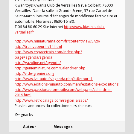
Kiwanitoys Kiwanis Club de Versailles 9 rue Colbert, 78000
Versailles Dans la salle la Grande Scène, 37 rue Caruel de
Saint-Martin, bourse d’échanges de modélisme ferroviaire et
automobile. Horaires : 9h30-16h30.
T 06 84 80 60 29 Site Internet
http://www.kiwanis-club-
versailles.fr
http://www.miniaturama.com/fr/content/view/3/29/
http://trainvapeur.fr/14.html
http://www.espacetrain.com/index.php?
page=agenda/agenda
http://gazoline.net/agenda/
http://genieminiature.com/Calendrier.php
http://vide-greniers.org
http://www.lva-auto.fr/agenda.php?isRetour=1
http://www.editions-minauto.com/manifestations-expositions
http://www.passionautomobile.com/webpage/calendrier-
2019.html
http://www.retrocalage.com/region_alsace/
Plus les annonces du collectionneurs chineurs
@+ gnacks
Auteur
Messages