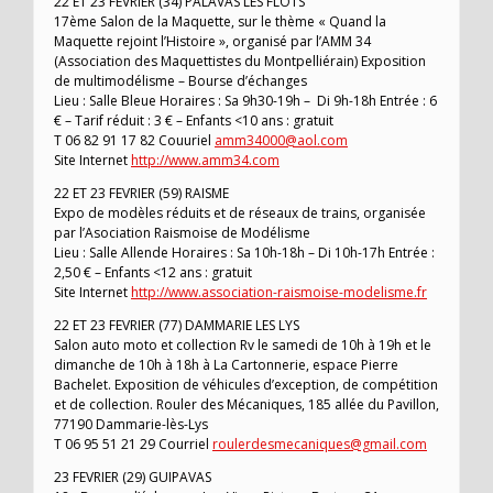
22 ET 23 FEVRIER (34) PALAVAS LES FLOTS
17ème Salon de la Maquette, sur le thème « Quand la
Maquette rejoint l’Histoire », organisé par l’AMM 34
(Association des Maquettistes du Montpelliérain) Exposition
de multimodélisme – Bourse d’échanges
Lieu : Salle Bleue Horaires : Sa 9h30-19h – Di 9h-18h Entrée : 6
€ – Tarif réduit : 3 € – Enfants <10 ans : gratuit
T 06 82 91 17 82 Couuriel
amm34000@aol.com
Site Internet
http://www.amm34.com
22 ET 23 FEVRIER (59) RAISME
Expo de modèles réduits et de réseaux de trains, organisée
par l’Asociation Raismoise de Modélisme
Lieu : Salle Allende Horaires : Sa 10h-18h – Di 10h-17h Entrée :
2,50 € – Enfants <12 ans : gratuit
Site Internet
http://www.association-raismoise-modelisme.fr
22 ET 23 FEVRIER (77) DAMMARIE LES LYS
Salon auto moto et collection Rv le samedi de 10h à 19h et le
dimanche de 10h à 18h à La Cartonnerie, espace Pierre
Bachelet. Exposition de véhicules d’exception, de compétition
et de collection. Rouler des Mécaniques, 185 allée du Pavillon,
77190 Dammarie-lès-Lys
T 06 95 51 21 29 Courriel
roulerdesmecaniques@gmail.com
23 FEVRIER (29) GUIPAVAS