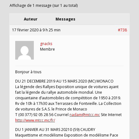
Affichage de 1 message (sur 1 au total)
Auteur
Messages
17 février 2020 à 9 h 25 min
#738
gnacks
Membre
Bonjour à tous
DU 21 DECEMBRE 2019 AU 15 MARS 2020 (MC) MONACO
La légende des Rallyes Exposition unique de voitures ayant
fait la légende du rallye automobile mondial. Une
cinquantaine d’automobiles de compétition de 1950 à 2019.
Rv de 10h à 17h30 aux Terrasses de Fontvieille. La Collection
de voitures de S.A.S. le Prince de Monaco
T (00 377) 92 05 28 56 Courriel
nadam@mtcc.mc
Site Internet
http://www.mtcc.mc/fr/
DU 1 JANVIER AU 31 MARS 20210 (59) CAUDRY
Maquettisme et modélisme Exposition de modélisme Pace