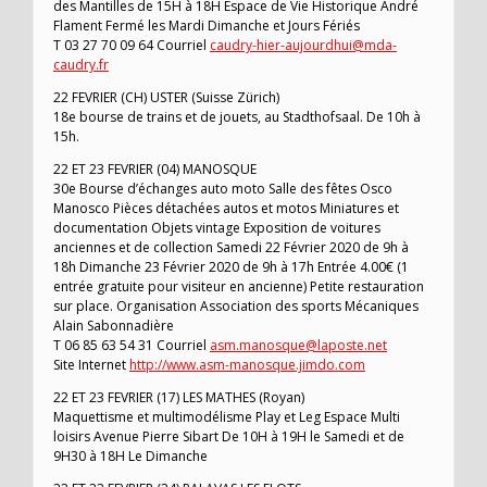
des Mantilles de 15H à 18H Espace de Vie Historique André
Flament Fermé les Mardi Dimanche et Jours Fériés
T 03 27 70 09 64 Courriel
caudry-hier-aujourdhui@mda-
caudry.fr
22 FEVRIER (CH) USTER (Suisse Zürich)
18e bourse de trains et de jouets, au Stadthofsaal. De 10h à
15h.
22 ET 23 FEVRIER (04) MANOSQUE
30e Bourse d’échanges auto moto Salle des fêtes Osco
Manosco Pièces détachées autos et motos Miniatures et
documentation Objets vintage Exposition de voitures
anciennes et de collection Samedi 22 Février 2020 de 9h à
18h Dimanche 23 Février 2020 de 9h à 17h Entrée 4.00€ (1
entrée gratuite pour visiteur en ancienne) Petite restauration
sur place. Organisation Association des sports Mécaniques
Alain Sabonnadière
T 06 85 63 54 31 Courriel
asm.manosque@laposte.net
Site Internet
http://www.asm-manosque.jimdo.com
22 ET 23 FEVRIER (17) LES MATHES (Royan)
Maquettisme et multimodélisme Play et Leg Espace Multi
loisirs Avenue Pierre Sibart De 10H à 19H le Samedi et de
9H30 à 18H Le Dimanche