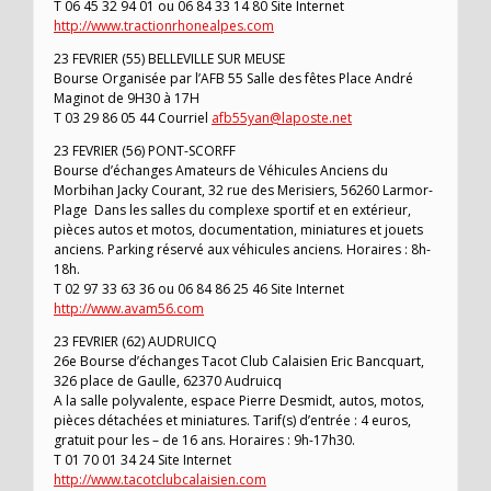
T 06 45 32 94 01 ou 06 84 33 14 80 Site Internet
http://www.tractionrhonealpes.com
23 FEVRIER (55) BELLEVILLE SUR MEUSE
Bourse Organisée par l’AFB 55 Salle des fêtes Place André
Maginot de 9H30 à 17H
T 03 29 86 05 44 Courriel
afb55yan@laposte.net
23 FEVRIER (56) PONT-SCORFF
Bourse d’échanges Amateurs de Véhicules Anciens du
Morbihan Jacky Courant, 32 rue des Merisiers, 56260 Larmor-
Plage Dans les salles du complexe sportif et en extérieur,
pièces autos et motos, documentation, miniatures et jouets
anciens. Parking réservé aux véhicules anciens. Horaires : 8h-
18h.
T 02 97 33 63 36 ou 06 84 86 25 46 Site Internet
http://www.avam56.com
23 FEVRIER (62) AUDRUICQ
26e Bourse d’échanges Tacot Club Calaisien Eric Bancquart,
326 place de Gaulle, 62370 Audruicq
A la salle polyvalente, espace Pierre Desmidt, autos, motos,
pièces détachées et miniatures. Tarif(s) d’entrée : 4 euros,
gratuit pour les – de 16 ans. Horaires : 9h-17h30.
T 01 70 01 34 24 Site Internet
http://www.tacotclubcalaisien.com