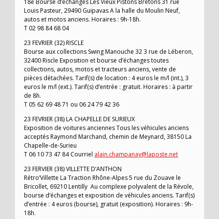
18e Bourse d’échanges Les Vieux Pistons Bretons 31 rue
Louis Pasteur, 29490 Guipavas A la halle du Moulin Neuf,
autos et motos anciens. Horaires : 9h-18h.
T 02 98 84 68 04
23 FEVRIER (32) RISCLE
Bourse aux collections Swing Manouche 32 3 rue de Léberon,
32400 Riscle Exposition et bourse d’échanges toutes
collections, autos, motos et tracteurs anciens, vente de
pièces détachées. Tarif(s) de location : 4 euros le m/l (int.), 3
euros le m/l (ext.). Tarif(s) d’entrée : gratuit. Horaires : à partir
de 8h.
T 05 62 69 48 71 ou 06 24 79 42 36
23 FEVRIER (38) LA CHAPELLE DE SURIEUX
Exposition de voitures anciennes Tous les véhicules anciens
acceptés Raymond Marchand, chemin de Meynard, 38150 La
Chapelle-de-Surieu
T 06 10 73 47 84 Courriel
alain.champanay@laposte.net
23 FERVIER (38) VILLETTE D’ANTHON
Rétro’Villette La Traction Rhône-Alpes 5 rue du Zouave le
Bricollet, 69210 Lentilly Au complexe polyvalent de la Révole,
bourse d’échanges et exposition de véhicules anciens. Tarif(s)
d’entrée : 4 euros (bourse), gratuit (exposition). Horaires : 9h-
18h.