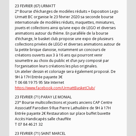
23 FEVRIER (67) URMATT
2° Bourse d’échanges de modèles réduits + Exposition Lego
Urmatt BC organise le 23 février 2020 sa seconde bourse
internationale de modèles réduits, maquettes, miniatures,
jouets et collections ainsi qu’une expo de LEGO et diverses
animations autour du thème. En parallèle de la bourse
d’échange, le basket club propose une expo de plusieurs
collections privées de LEGO et diverses animations autour de
la petite brique danoise, notamment un concours de
créations ouverts aux 3 à 16 ans qui pourront venir
soumettre au choix du public et d’un jury composé par
l’organisation leurs créations les plus originales.
Un atelier dessin et coloriage sera également proposé. De
9H à 17H Entrée payante 3€
T 06 68 19 75 95 Site Internet
https://www.facebook.com/UrmattBasketClub/
23 FEVRIER (71) PARAY LE MONIAL
23° Bourse multicollections et jouets anciens CAP Centre
Associatif Parodien 9 Rue Pierre Lathuilière de 9H à 17H
Entrée payante 2€ Restauration sur place buffet buvette
Accès Handicapés salle chauffée
T 07 84 46 21 32
23 FEVRIER (71) SAINT MARCEL