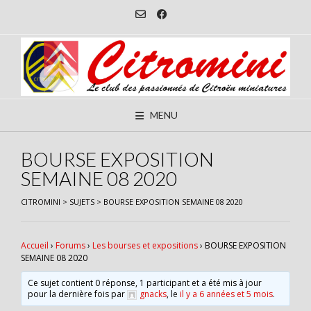
Skip
to
content
MENU
BOURSE EXPOSITION
SEMAINE 08 2020
CITROMINI
>
SUJETS
>
BOURSE EXPOSITION SEMAINE 08 2020
Accueil
›
Forums
›
Les bourses et expositions
›
BOURSE EXPOSITION
SEMAINE 08 2020
Ce sujet contient 0 réponse, 1 participant et a été mis à jour
pour la dernière fois par
gnacks
, le
il y a 6 années et 5 mois
.