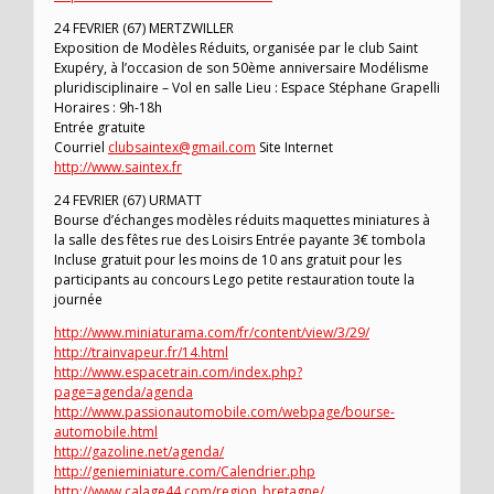
24 FEVRIER (67) MERTZWILLER
Exposition de Modèles Réduits, organisée par le club Saint
Exupéry, à l’occasion de son 50ème anniversaire Modélisme
pluridisciplinaire – Vol en salle Lieu : Espace Stéphane Grapelli
Horaires : 9h-18h
Entrée gratuite
Courriel
clubsaintex@gmail.com
Site Internet
http://www.saintex.fr
24 FEVRIER (67) URMATT
Bourse d’échanges modèles réduits maquettes miniatures à
la salle des fêtes rue des Loisirs Entrée payante 3€ tombola
Incluse gratuit pour les moins de 10 ans gratuit pour les
participants au concours Lego petite restauration toute la
journée
http://www.miniaturama.com/fr/content/view/3/29/
http://trainvapeur.fr/14.html
http://www.espacetrain.com/index.php?
page=agenda/agenda
http://www.passionautomobile.com/webpage/bourse-
automobile.html
http://gazoline.net/agenda/
http://genieminiature.com/Calendrier.php
http://www.calage44.com/region_bretagne/