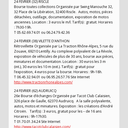
24 FEVRIER (32) RISCLE
Bourse toutes collections Organisée par Swing Manouche 32,
32 Place de la Libération, 32400 Riscle. Autos, motos, pièces
détachées, outillage, documentation, exposition de motos
anciennes. Location : 3 euros le m/l. Tarif(s) : gratuit. Horaires
: 7h30-19h.
T 05.62.69.74.01 ou 06.24.79.42.36
24 FEVRIER (38) VILETTE D’ANTHON
Rétrovillette Organisée par La Traction Rhône-Alpes, 5 rue du
Zouave, 69210 Lentilly. Au complexe polyvalent de La Révole,
exposition de véhicules de plus de 30 ans, bourse aux pièces,
miniatures et documentation. Location : 30 euros les 3 m
(int.), 30 euros les 10 m (ext.). Tarif(s) : gratuit pour
l’exposition, 4 euros pour la bourse. Horaires : 9h-18h.
T 06.45.32.94.01 ou 06.95.26.57.76 Site Internet
http://www.tractionrhonealpes.com/
24 FEVRIER (62) AUDRUICQ
26e Bourse d’échanges Organisée par Tacot Club Calaisien,
326 place de Gaulle, 62370 Audruicq. A la salle polyvalente,
autos, motos et miniatures. Exposition : les créations d’André
Citroën. Tarif(s) : 3 euros, gratuit pour les – de 16 ans
Horaires : 9h-17h30.
T 01.70.01.34.24 Site Internet
http://www.tacotclubcalaisien.com/