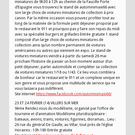
miniatures de 9h30 à 12h au chemin de la Faucille Porte
d’Espagne vous trouverez le stand de autominimaxi66 avec
son large choix de voitures miniatures de collection à prix
canon. Par la même occasion vous pouvez profiter tout au
long de la matinée de la formule petit déjeuner proposé par
le restaurant le 911 et pourquoi pas y faire son repas du midi
avec sa spécialité burgers et grillades Entrée gratuite 1 stand
composé d’un large choix de voitures miniatures de
collection ainsi qu’un nombre permanent de voitures
américaines ou autres qui viennent en expo. Le stand de
voitures miniatures viendra à partir du samedi 26 mai
prochain l’histoire de passer un bon moment autour d’un
petit déjeuner, parler automobile et compléter sa collection
de voitures miniatures 1/18 ou 1/43. Ce lieu vous comblera
de bonheur car le restaurant le 911 et un complexe unique en
son genre et vous propose une multitude de service qui ne
vous laissera pas indifférent.
Site Internet
https://www.facebook.com/autominimaxi66/
23 ET 24 FEVRIER (14) VILLERS SUR MER
9ème Rendez vous du modélisme, organisé par l’office de
tourisme et d’animation Modélisme pluridisciplinaire :
bateaux, avions, trains, voitures, figurines, dioramas… Lieu :
26 rue du général De Gaulle, au Villar, tout près de l’église
Horaires : 10h-18h Entrée gratuite