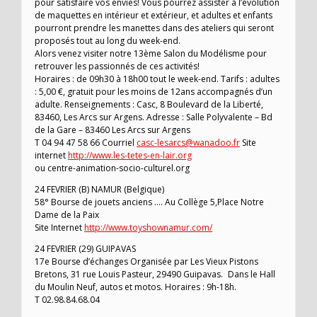
pour satisfaire vos envies! Vous pourrez assister à l’évolution
de maquettes en intérieur et extérieur, et adultes et enfants
pourront prendre les manettes dans des ateliers qui seront
proposés tout au long du week-end.
Alors venez visiter notre 13ème Salon du Modélisme pour
retrouver les passionnés de ces activités!
Horaires : de 09h30 à 18h00 tout le week-end. Tarifs : adultes
: 5,00 €, gratuit pour les moins de 12ans accompagnés d’un
adulte. Renseignements : Casc, 8 Boulevard de la Liberté,
83460, Les Arcs sur Argens. Adresse : Salle Polyvalente – Bd
de la Gare – 83460 Les Arcs sur Argens
T 04 94 47 58 66 Courriel
casc-lesarcs@wanadoo.fr
Site
internet
http://www.les-tetes-en-lair.org
ou centre-animation-socio-culturel.org
24 FEVRIER (B) NAMUR (Belgique)
58° Bourse de jouets anciens …. Au Collège 5,Place Notre
Dame de la Paix
Site Internet
http://www.toyshownamur.com/
24 FEVRIER (29) GUIPAVAS
17e Bourse d’échanges Organisée par Les Vieux Pistons
Bretons, 31 rue Louis Pasteur, 29490 Guipavas. Dans le Hall
du Moulin Neuf, autos et motos. Horaires : 9h-18h.
T 02.98.84.68.04