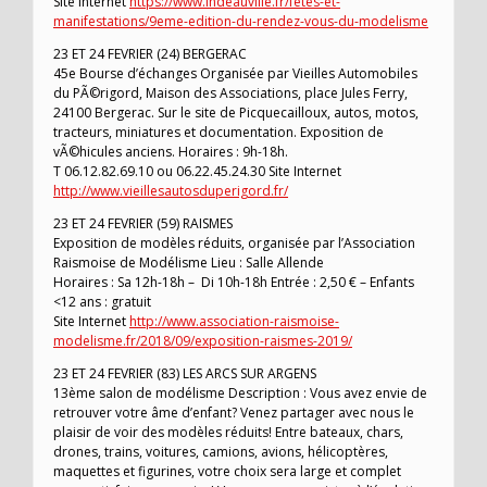
Site Internet
https://www.indeauville.fr/fetes-et-
manifestations/9eme-edition-du-rendez-vous-du-modelisme
23 ET 24 FEVRIER (24) BERGERAC
45e Bourse d’échanges Organisée par Vieilles Automobiles
du PÃ©rigord, Maison des Associations, place Jules Ferry,
24100 Bergerac. Sur le site de Picquecailloux, autos, motos,
tracteurs, miniatures et documentation. Exposition de
vÃ©hicules anciens. Horaires : 9h-18h.
T 06.12.82.69.10 ou 06.22.45.24.30 Site Internet
http://www.vieillesautosduperigord.fr/
23 ET 24 FEVRIER (59) RAISMES
Exposition de modèles réduits, organisée par l’Association
Raismoise de Modélisme Lieu : Salle Allende
Horaires : Sa 12h-18h – Di 10h-18h Entrée : 2,50 € – Enfants
<12 ans : gratuit
Site Internet
http://www.association-raismoise-
modelisme.fr/2018/09/exposition-raismes-2019/
23 ET 24 FEVRIER (83) LES ARCS SUR ARGENS
13ème salon de modélisme Description : Vous avez envie de
retrouver votre âme d’enfant? Venez partager avec nous le
plaisir de voir des modèles réduits! Entre bateaux, chars,
drones, trains, voitures, camions, avions, hélicoptères,
maquettes et figurines, votre choix sera large et complet