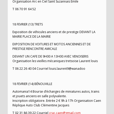
Organisation Arc en Ciel Saint Suzannais Emile
T 06 70 91 64 52
18 FEVRIER (13) TRETS
Exposition de véhicules anciens et de prestige DEVANT LA
MAIRIE PLACE DE LA MAIRIE
EXPOSITION DE VOITURES ET MOTOS ANCIENNES ET DE
PRESTIGE RENCONTRE AMICALE
DEVANT UN CAFE DE 9H00 A 13H00 AVEC VENOISERIS
Organisation les vieilles mécaniques tretsoise Laurent louis
T 06 22 26 40 04 Courriel louis.laurent9@wanadoo
18 FEVRIER (14) BÉNOUVILLE
Automania14 Bourse d’échanges de miniatures autos, trains
et jouets anciens en salle polyvalente.
Inscription obligatoire. Entrée 2 € 9h à 17h Organisation Caen
Réplique Auto Club Clémentine Jacques
T 02 31 86 39 22 Courriel
crac.caen@gmail.com