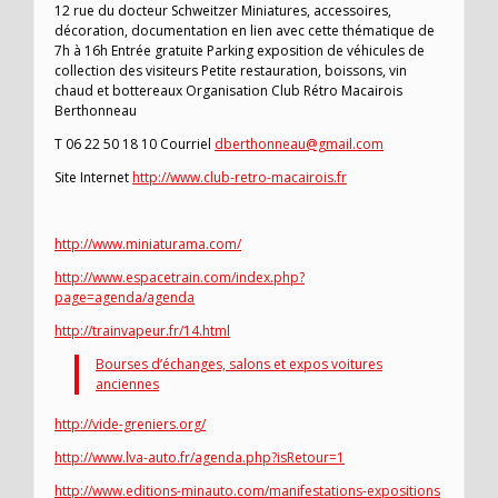
12 rue du docteur Schweitzer Miniatures, accessoires,
décoration, documentation en lien avec cette thématique de
7h à 16h Entrée gratuite Parking exposition de véhicules de
collection des visiteurs Petite restauration, boissons, vin
chaud et bottereaux Organisation Club Rétro Macairois
Berthonneau
T 06 22 50 18 10 Courriel
dberthonneau@gmail.com
Site Internet
http://www.club-retro-macairois.fr
http://www.miniaturama.com/
http://www.espacetrain.com/index.php?
page=agenda/agenda
http://trainvapeur.fr/14.html
Bourses d’échanges, salons et expos voitures
anciennes
http://vide-greniers.org/
http://www.lva-auto.fr/agenda.php?isRetour=1
http://www.editions-minauto.com/manifestations-expositions