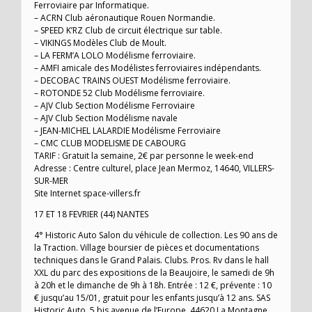
Ferroviaire par Informatique.
– ACRN Club aéronautique Rouen Normandie.
– SPEED K’RZ Club de circuit électrique sur table.
– VIKINGS Modèles Club de Moult.
– LA FERM’A LOLO Modélisme ferroviaire.
– AMFI amicale des Modélistes ferroviaires indépendants.
– DECOBAC TRAINS OUEST Modélisme ferroviaire.
– ROTONDE 52 Club Modélisme ferroviaire.
– AJV Club Section Modélisme Ferroviaire
– AJV Club Section Modélisme navale
– JEAN-MICHEL LALARDIE Modélisme Ferroviaire
– CMC CLUB MODELISME DE CABOURG
TARIF : Gratuit la semaine, 2€ par personne le week-end
Adresse : Centre culturel, place Jean Mermoz, 14640, VILLERS-
SUR-MER
Site Internet space-villers.fr
17 ET 18 FEVRIER (44) NANTES
4° Historic Auto Salon du véhicule de collection. Les 90 ans de
la Traction. Village boursier de pièces et documentations
techniques dans le Grand Palais. Clubs. Pros. Rv dans le hall
XXL du parc des expositions de la Beaujoire, le samedi de 9h
à 20h et le dimanche de 9h à 18h. Entrée : 12 €, prévente : 10
€ jusqu’au 15/01, gratuit pour les enfants jusqu’à 12 ans. SAS
Historic Auto, 5 bis avenue de l’Europe, 44620 La Montagne