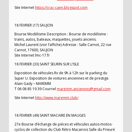
Site Internet
https://crac-caen.blogspot.com
18 FEVRIER (17) SAUJON
Bourse Modélisme Description : Bourse de modélisme :
trains, autos, bateaux, maquettes, jouets anciens.
Michel Laurent (voir l’affiche) Adresse : Salle Carnot, 22 rue
Carnot, 17600, SAUJON
Site Internet lmc-17.fr
18 FEVRIER (33) SAINT SEURIN SUR L’ISLE
Exposition de véhicules Rv de 9h à 12h sur le parking du
Super U. Exposition de voitures anciennes et de prestige.
Alain Gady – MAREMM
T 06 08 85 19 39 Courriel
maremm.anciennes@gmail.com
Site Internet
http://www.maremm.club/
18 FEVRIER (49) SAINT MACAIRE EN MAUGES
27e Bourse d’échange de pièces et véhicules autos-motos-
cyclos de collection du Club Rétro Macairois Salle du Prieuré