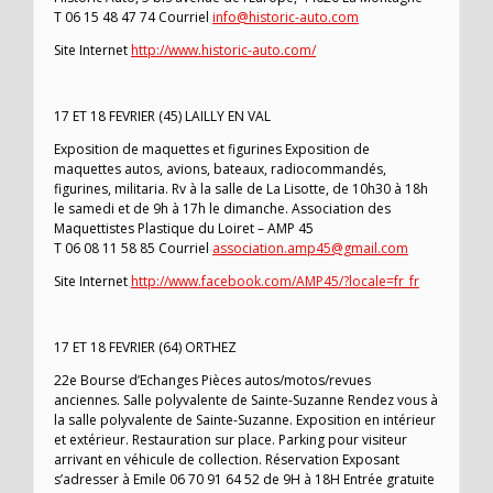
T 06 15 48 47 74 Courriel
info@historic-auto.com
Site Internet
http://www.historic-auto.com/
17 ET 18 FEVRIER (45) LAILLY EN VAL
Exposition de maquettes et figurines Exposition de
maquettes autos, avions, bateaux, radiocommandés,
figurines, militaria. Rv à la salle de La Lisotte, de 10h30 à 18h
le samedi et de 9h à 17h le dimanche. Association des
Maquettistes Plastique du Loiret – AMP 45
T 06 08 11 58 85 Courriel
association.amp45@gmail.com
Site Internet
http://www.facebook.com/AMP45/?locale=fr_fr
17 ET 18 FEVRIER (64) ORTHEZ
22e Bourse d’Echanges Pièces autos/motos/revues
anciennes. Salle polyvalente de Sainte-Suzanne Rendez vous à
la salle polyvalente de Sainte-Suzanne. Exposition en intérieur
et extérieur. Restauration sur place. Parking pour visiteur
arrivant en véhicule de collection. Réservation Exposant
s’adresser à Emile 06 70 91 64 52 de 9H à 18H Entrée gratuite