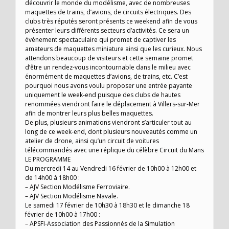
découvrir le monde du modélisme, avec de nombreuses
maquettes de trains, d’avions, de circuits électriques. Des
clubs très réputés seront présents ce weekend afin de vous
présenter leurs différents secteurs d’activités. Ce sera un
évènement spectaculaire qui promet de captiver les
amateurs de maquettes miniature ainsi que les curieux. Nous
attendons beaucoup de visiteurs et cette semaine promet
d’être un rendez-vous incontournable dans le milieu avec
énormément de maquettes d’avions, de trains, etc. C’est
pourquoi nous avons voulu proposer une entrée payante
uniquement le week-end puisque des clubs de hautes
renommées viendront faire le déplacement à Villers-sur-Mer
afin de montrer leurs plus belles maquettes.
De plus, plusieurs animations viendront s’articuler tout au
long de ce week-end, dont plusieurs nouveautés comme un
atelier de drone, ainsi qu’un circuit de voitures
télécommandés avec une réplique du célèbre Circuit du Mans
LE PROGRAMME
Du mercredi 14 au Vendredi 16 février de 10h00 à 12h00 et
de 14h00 à 18h00 :
– AJV Section Modélisme Ferroviaire.
– AJV Section Modélisme Navale.
Le samedi 17 février de 10h30 à 18h30 et le dimanche 18
février de 10h00 à 17h00 :
– APSFI-Association des Passionnés de la Simulation