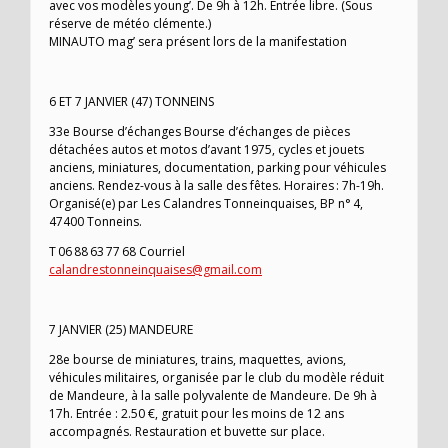
avec vos modèles young’. De 9h à 12h. Entrée libre. (Sous
réserve de météo clémente.)
MINAUTO mag’ sera présent lors de la manifestation
6 ET 7 JANVIER (47) TONNEINS
33e Bourse d’échanges Bourse d’échanges de pièces
détachées autos et motos d’avant 1975, cycles et jouets
anciens, miniatures, documentation, parking pour véhicules
anciens. Rendez-vous à la salle des fêtes. Horaires : 7h-19h.
Organisé(e) par Les Calandres Tonneinquaises, BP n° 4,
47400 Tonneins.
T 06 88 63 77 68 Courriel
calandrestonneinquaises@gmail.com
7 JANVIER (25) MANDEURE
28e bourse de miniatures, trains, maquettes, avions,
véhicules militaires, organisée par le club du modèle réduit
de Mandeure, à la salle polyvalente de Mandeure. De 9h à
17h. Entrée : 2.50 €, gratuit pour les moins de 12 ans
accompagnés. Restauration et buvette sur place.