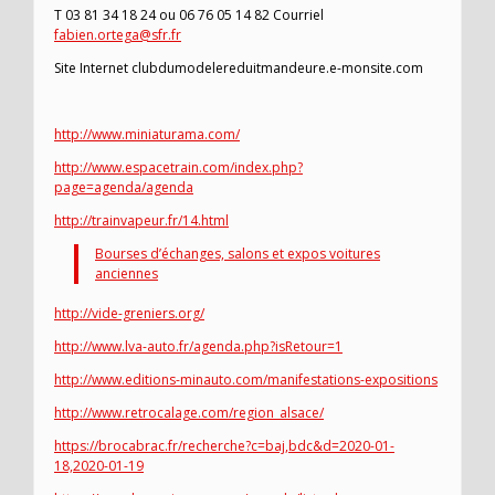
T 03 81 34 18 24 ou 06 76 05 14 82 Courriel
fabien.ortega@sfr.fr
Site Internet clubdumodelereduitmandeure.e-monsite.com
http://www.miniaturama.com/
http://www.espacetrain.com/index.php?
page=agenda/agenda
http://trainvapeur.fr/14.html
Bourses d’échanges, salons et expos voitures
anciennes
http://vide-greniers.org/
http://www.lva-auto.fr/agenda.php?isRetour=1
http://www.editions-minauto.com/manifestations-expositions
http://www.retrocalage.com/region_alsace/
https://brocabrac.fr/recherche?c=baj,bdc&d=2020-01-
18,2020-01-19