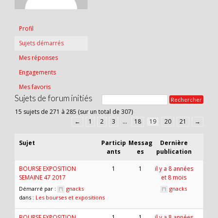
Profil
Sujets démarrés
Mes réponses
Engagements
Mes favoris
Sujets de forum initiés
15 sujets de 271 à 285 (sur un total de 307)
←
1
2
3
…
18
19
20
21
→
Sujet
Particip
Messag
Dernière
ants
es
publication
BOURSE EXPOSITION
1
1
il y a 8 années
SEMAINE 47 2017
et 8 mois
Démarré par :
gnacks
gnacks
dans :
Les bourses et expositions
BOURSE EXPOSITION
1
1
il y a 8 années