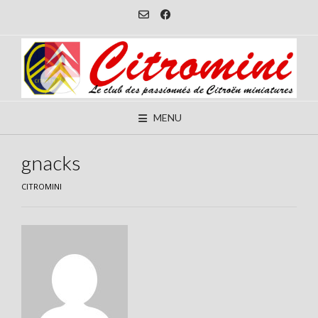
Skip
to
content
MENU
gnacks
CITROMINI